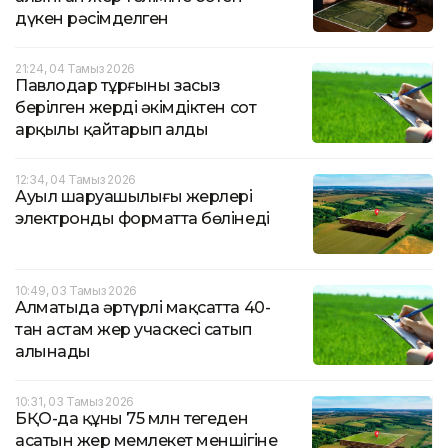
дүкен рәсімделген
21:24, 04 Тамыз 2026
Павлодар тұрғыны заңсыз
берілген жерді әкімдіктен сот
арқылы қайтарып алды
12:34, 04 Тамыз 2026
Ауыл шаруашылығы жерлері
электронды форматта бөлінеді
10:49, 03 Тамыз 2026
Алматыда әртүрлі мақсатта 40-
тан астам жер учаскесі сатып
алынады
10:31, 03 Тамыз 2026
БҚО-да құны 75 млн теңгеден
асатын жер мемлекет меншігіне