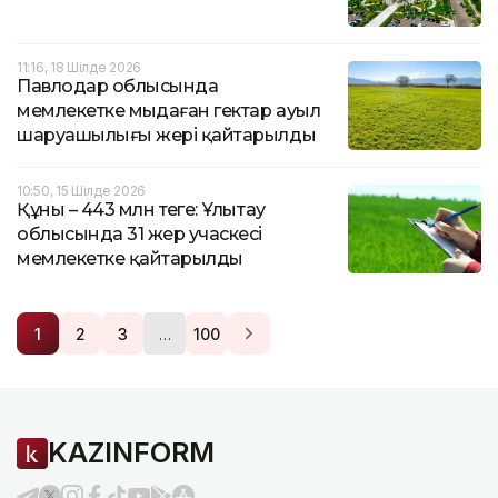
11:16, 18 Шілде 2026
Павлодар облысында
мемлекетке мыңдаған гектар ауыл
шаруашылығы жері қайтарылды
10:50, 15 Шілде 2026
Құны – 443 млн теңге: Ұлытау
облысында 31 жер учаскесі
мемлекетке қайтарылды
…
1
2
3
100
KAZINFORM