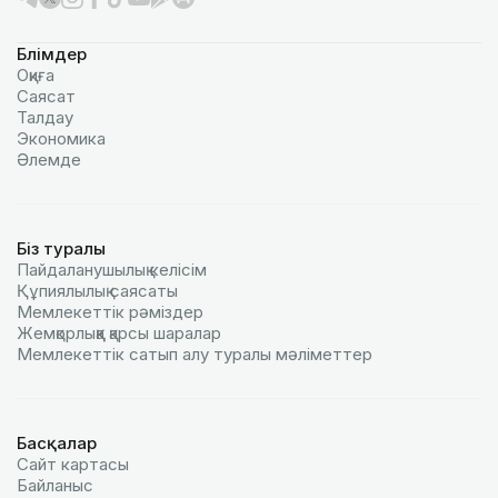
Бөлімдер
Оқиға
Саясат
Талдау
Экономика
Әлемде
Біз туралы
Пайдаланушылық келiciм
Құпиялылық саясаты
Мемлекеттік рәміздер
Жемқорлыққа қарсы шаралар
Мемлекеттік сатып алу туралы мәлiметтер
Басқалар
Сайт картасы
Байланыс