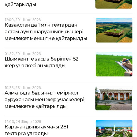
қайтарылды
12:00, 29 Шілде 2026
Қазақстанда 1 млн гектардан
астам ауыл шаруашылығы жері
мемлекет меншігіне қайтарылды
01:32, 29 Шілде 2026
Шымкентте заңсыз берілген 52
жер учаскесі анықталды
19:23, 28 Шілде 2026
Алматыда бұрынғы теміржол
ауруханасы мен жер учаскелері
мемлекетке қайтарылды
14:03, 24 Шілде 2026
Қарағандының ​​аумағы 281
гектарға ұлғаяды