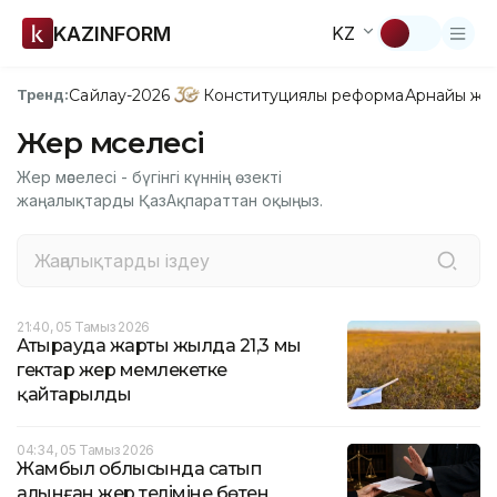
KAZINFORM
KZ
Сайлау-2026
Конституциялық реформа
Арнайы жо
Тренд:
Жер мәселесі
Жер мәселесі - бүгінгі күннің өзекті
жаңалықтарды ҚазАқпараттан оқыңыз.
21:40, 05 Тамыз 2026
Атырауда жарты жылда 21,3 мың
гектар жер мемлекетке
қайтарылды
04:34, 05 Тамыз 2026
Жамбыл облысында сатып
алынған жер теліміне бөтен