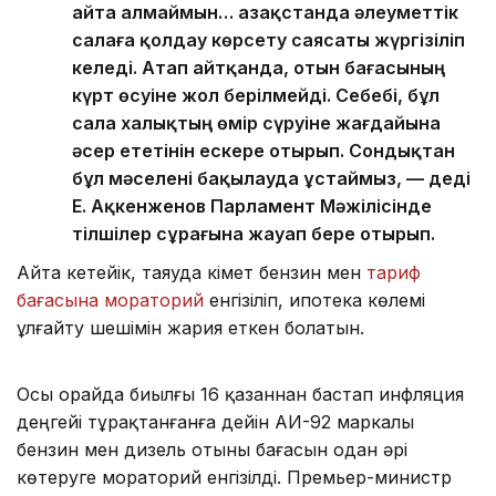
айта алмаймын… Қазақстанда әлеуметтік
салаға қолдау көрсету саясаты жүргізіліп
келеді. Атап айтқанда, отын бағасының
күрт өсуіне жол берілмейді. Себебі, бұл
сала халықтың өмір сүруіне жағдайына
әсер ететінін ескере отырып. Сондықтан
бұл мәселені бақылауда ұстаймыз, — деді
Е. Ақкенженов Парламент Мәжілісінде
тілшілер сұрағына жауап бере отырып.
Айта кетейік, таяуда Үкімет бензин мен
тариф
бағасына мораторий
енгізіліп, ипотека көлемі
ұлғайту шешімін жария еткен болатын.
Осы орайда биылғы 16 қазаннан бастап инфляция
деңгейі тұрақтанғанға дейін АИ-92 маркалы
бензин мен дизель отыны бағасын одан әрі
көтеруге мораторий енгізілді. Премьер-министр