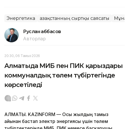
Энергетика
Қазақстанның сыртқы саясаты
Мұна
Руслан Ғаббасов
Авторлар
20:30, 06 Тамыз 2026
Алматыда МИБ пен ПИК қарыздары
коммуналдық төлем түбіртегінде
көрсетіледі
АЛМАТЫ. KAZINFORM — Осы жылдың тамыз
айынан бастап электр энергиясы үшін төлем
түбіртектерінде МИБ, ПИК немесе басқарушы