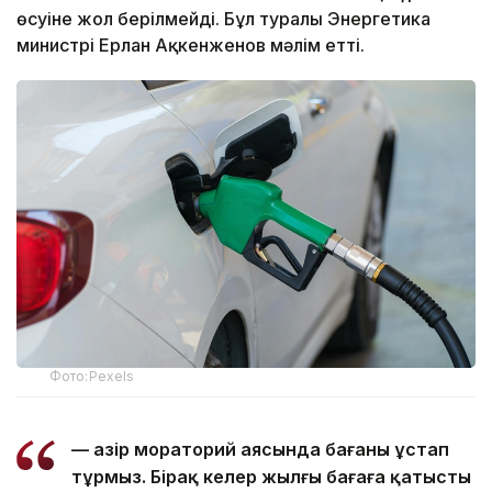
өсуіне жол берілмейді. Бұл туралы Энергетика
министрі Ерлан Ақкенженов мәлім етті.
Фото:Pexels
— Қазір мораторий аясында бағаны ұстап
тұрмыз. Бірақ келер жылғы бағаға қатысты