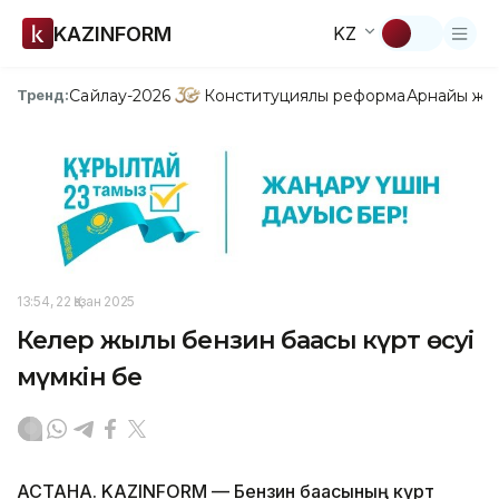
KAZINFORM
KZ
Сайлау-2026
Конституциялық реформа
Арнайы жо
Тренд:
13:54, 22 Қазан 2025
Келер жылы бензин бағасы күрт өсуі
мүмкін бе
АСТАНА. KAZINFORM — Бензин бағасының күрт