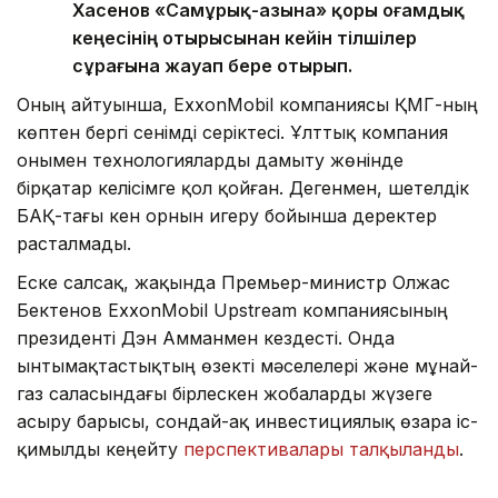
Хасенов «Самұрық-Қазына» қоры Қоғамдық
кеңесінің отырысынан кейін тілшілер
сұрағына жауап бере отырып.
Оның айтуынша, ExxonMobil компаниясы ҚМГ-ның
көптен бергі сенімді серіктесі. Ұлттық компания
онымен технологияларды дамыту жөнінде
бірқатар келісімге қол қойған. Дегенмен, шетелдік
БАҚ-тағы кен орнын игеру бойынша деректер
расталмады.
Еске салсақ, жақында Премьер-министр Олжас
Бектенов ExxonMobil Upstream компаниясының
президенті Дэн Амманмен кездесті. Онда
ынтымақтастықтың өзекті мәселелері және мұнай-
газ саласындағы бірлескен жобаларды жүзеге
асыру барысы, сондай-ақ инвестициялық өзара іс-
қимылды кеңейту
перспективалары талқыланды
.