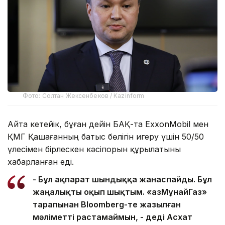
Фото: Солтан Жексенбеков / Kazinform
Айта кетейік, бұған дейін БАҚ-та ExxonMobil мен
ҚМГ Қашағанның батыс бөлігін игеру үшін 50/50
үлесімен бірлескен кәсіпорын құрылатыны
хабарланған еді.
- Бұл ақпарат шындыққа жанаспайды. Бұл
жаңалықты оқып шықтым. «ҚазМұнайГаз»
тарапынан Bloomberg-те жазылған
мәліметті растамаймын, - деді Асхат