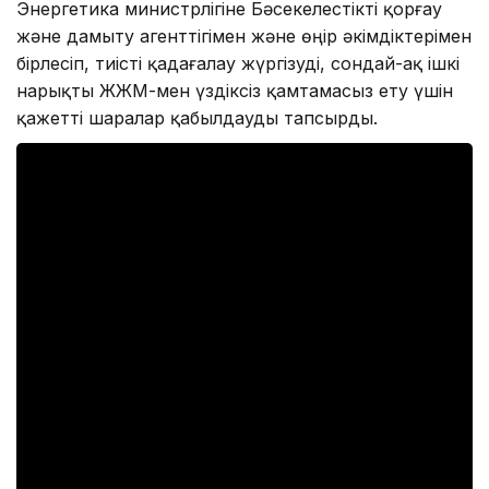
Энергетика министрлігіне Бәсекелестікті қорғау
және дамыту агенттігімен және өңір әкімдіктерімен
бірлесіп, тиісті қадағалау жүргізуді, сондай-ақ ішкі
нарықты ЖЖМ-мен үздіксіз қамтамасыз ету үшін
қажетті шаралар қабылдауды тапсырды.