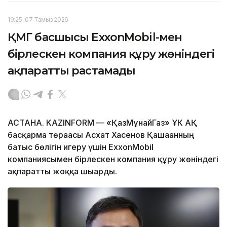
19:25, 07 Тамыз 2026
ҚМГ басшысы ExxonMobil-мен
бірлескен компания құру жөніндегі
ақпаратты растамады
АСТАНА. KAZINFORM — «ҚазМұнайГаз» ҰК АҚ
басқарма төрағасы Асхат Хасенов Қашағанның
батыс бөлігін игеру үшін ExxonMobil
компаниясымен бірлескен компания құру жөніндегі
ақпаратты жоққа шығарды.