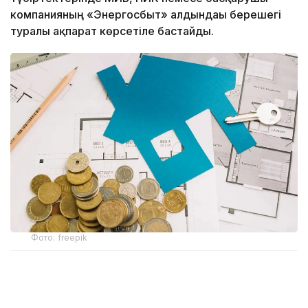
компанияның «Энергосбыт» алдындағы берешегі
туралы ақпарат көрсетіле бастайды.
Фото: freepik
Бұл жаңашылдық тек «Алатау Жарық Компаниясы»
АҚ «Энергосбыт» филиалымен электрмен