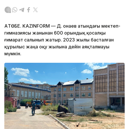
АҚТӨБЕ. KAZINFORM — Д. Қонаев атындағы мектеп-
гимназиясы жанынан 600 орындық қосалқы
ғимарат салынып жатыр. 2023 жылы басталған
құрылыс жаңа оқу жылына дейін аяқталмауы
мүмкін.