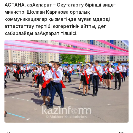
АСТАНА. ҚазАқпарат – Оқу-ағарту бірінші вице-
министрі Шолпан Каринова орталық
коммуникациялар қызметінде мұғалімдерді
аттестаттау тәртібі өзгеретінін айтты, деп
хабарлайды ҚазАқпарат тілшісі.