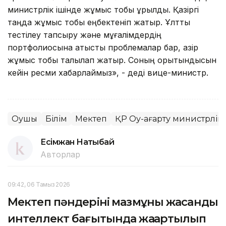
министрлік ішінде жұмыс тобы құрылды. Қазіргі
таңда жұмыс тобы еңбектеніп жатыр. Ұлттық
тестілеу тапсыру және мұғалімдердің
портфолиосына қатысты проблемалар бар, қазір
жұмыс тобы талқылап жатыр. Соның қорытындысын
кейін ресми хабарлаймыз», - деді вице-министр.
Оқушы
Білім
Мектеп
ҚР Оқу-ағарту министрлігі
Есімжан Нақтыбай
Авторлар
09:42, 06 Тамыз 2026
Мектеп пәндерінің мазмұны жасанды
интеллект бағытында жаңартылып