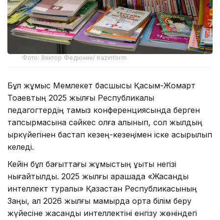
Фото: Виктор Федюнин/ Kazinform
Бұл жұмыс Мемлекет басшысы Қасым-Жомарт
Тоқаевтың 2025 жылғы Республикалық
педагогтердің тамыз конференциясында берген
тапсырмасына сәйкес қолға алынып, сол жылдың
қыркүйегінен бастап кезең-кезеңімен іске асырылып
келеді.
Кейін бұл бағыттағы жұмыстың құқықтық негізі
нығайтылды. 2025 жылғы қарашада «Жасанды
интеллект туралы» Қазақстан Республикасының
Заңы, ал 2026 жылғы мамырда орта білім беру
жүйесіне жасанды интеллектіні енгізу жөніндегі