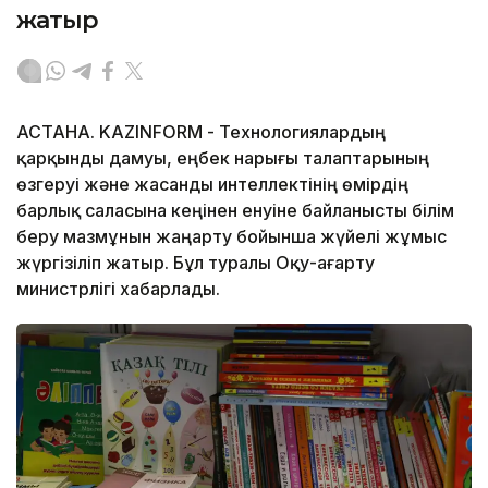
жатыр
АСТАНА. KAZINFORM - Технологиялардың
қарқынды дамуы, еңбек нарығы талаптарының
өзгеруі және жасанды интеллектінің өмірдің
барлық саласына кеңінен енуіне байланысты білім
беру мазмұнын жаңарту бойынша жүйелі жұмыс
жүргізіліп жатыр. Бұл туралы Оқу-ағарту
министрлігі хабарлады.