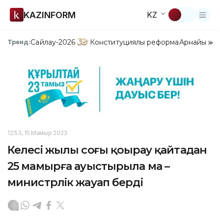
KAZINFORM
KZ
Сайлау-2026
Конституциялық реформа
Арнайы жо
Тренд:
12:53, 15 Мамыр 2023
Келесі жылы соңғы қоңырау қайтадан
25 мамырға ауыстырыла ма –
министрлік жауап берді