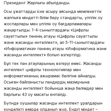
Президент Жарлығы қабылданды.
Осы құжаттарды іске асыру аясында мемлекеттік
жалпыға міндетті білім беру стандарты, үлгілік оқу
жоспарлары мен үлгілік оқу бағдарламалары
жаңартылды. 1-4-сыныптардағы «Цифрлық
сауаттылық» пәнінің атауы «Цифрлық сауаттылық
және жасанды интеллект», ал 5-11-сыныптардағы
«Информатика» пәнінің атауы «Информатика және
жасанды интеллект» болып өзгертілді.
Бұл тек пән атауларының өзгеруі емес. Жасанды
интеллект цифрлық технологиялар мен
информатиканың ажырамас бөлігіне айналды.
Осыған байланысты пәндердің мазмұнына
жасанды интеллект бойынша жаңа бөлімдер мен
барлығы 43 оқу мақсаты енгізілді.
Бүгінде оқушылар жасанды интеллект құралдарын
күнделікті өмірде қолданып жүр. Ендігі міндет –