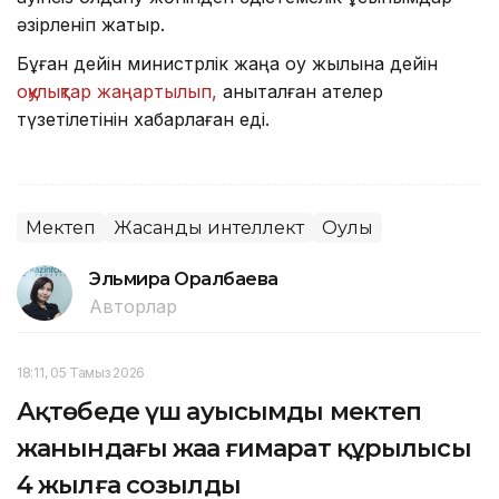
әзірленіп жатыр.
Бұған дейін министрлік жаңа оқу жылына дейін
оқулықтар жаңартылып,
анықталған қателер
түзетілетінін хабарлаған еді.
Мектеп
Жасанды интеллект
Оқулық
Эльмира Оралбаева
Авторлар
18:11, 05 Тамыз 2026
Ақтөбеде үш ауысымды мектеп
жанындағы жаңа ғимарат құрылысы
4 жылға созылды