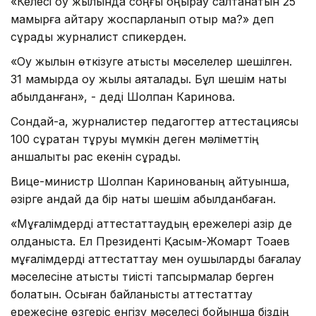
«Келесі оқу жылында соңғы қоңырау салтанатын 25
мамырға қайтару жоспарланып отыр ма?» деп
сұрады журналист спикерден.
«Оқу жылын өткізуге қатысты мәселелер шешілген.
31 мамырда оқу жылы аяқталады. Бұл шешім нақты
қабылданған», - деді Шолпан Каринова.
Сондай-ақ, журналистер педагогтер аттестациясы
100 сұрақтан тұруы мүмкін деген мәліметтің
қаншалықты рас екенін сұрады.
Вице-министр Шолпан Каринованың айтуынша,
әзірге қандай да бір нақты шешім қабылданбаған.
«Мұғалімдерді аттестаттаудың ережелері қазір де
қолданыста. Ел Президенті Қасым-Жомарт Тоқаев
мұғалімдерді аттестаттау мен оқушыларды бағалау
мәселесіне қатысты тиісті тапсырмалар берген
болатын. Осыған байланысты аттестаттау
ережесіне өзгеріс енгізу мәселесі бойынша біздің