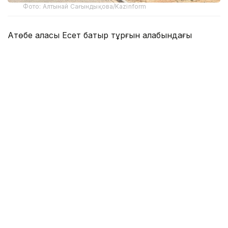
Фото: Алтынай Сағындықова/Kazinform
Ақтөбе қаласы Есет батыр тұрғын алабындағы
мектеп-гимназия үш ауысымды білім ордасы.
Мұнда 3300-ден астам бала білім алады. Мектеп 1
200 орынға шақталған, екі ауысымда 2,5 мың бала
оқи алады. Ата-аналары әлеуметтік желі арқылы осы
мәселені көтеріп, Оқу-ағарту министрлігіне,
мемлекеттік орган өкілдеріне шағым түсірді. Онда
он жылдан астам уақыттан бері үш ауысымды
мектеп мәселесі шешілмегенін, балалардың
қосымша үйірмеге қатысу құқығынан айырылғанын
және үшінші ауысымның сағат 15:45–20:30
аралығында өтетінін хабарлады. Балалар сабақтан
кеш шығады, қыста қауіп жоғары.