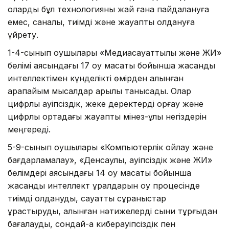
оларды бұл технологияны жай ғана пайдалануға
емес, саналы, тиімді және жауапты қолдануға
үйрету.
1-4-сынып оқушылары «Медиасауаттылық және ЖИ»
бөлімі аясындағы 17 оқу мақсаты бойынша жасанды
интеллектімен күнделікті өмірден алынған
қарапайым мысалдар арқылы танысады. Олар
цифрлық қауіпсіздік, жеке деректерді қорғау және
цифрлық ортадағы жауапты мінез-құлық негіздерін
меңгереді.
5-9-сынып оқушылары «Компьютерлік ойлау және
бағдарламалау», «Денсаулық, қауіпсіздік және ЖИ»
бөлімдері аясындағы 14 оқу мақсаты бойынша
жасанды интеллект құралдарын оқу процесінде
тиімді қолдануды, сауатты сұраныстар
құрастыруды, алынған нәтижелерді сыни тұрғыдан
бағалауды, сондай-ақ киберқауіпсіздік пен