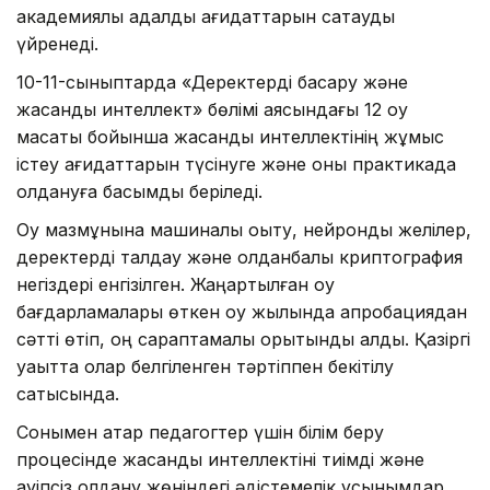
академиялық адалдық қағидаттарын сақтауды
үйренеді.
10-11-сыныптарда «Деректерді басқару және
жасанды интеллект» бөлімі аясындағы 12 оқу
мақсаты бойынша жасанды интеллектінің жұмыс
істеу қағидаттарын түсінуге және оны практикада
қолдануға басымдық беріледі.
Оқу мазмұнына машиналық оқыту, нейрондық желілер,
деректерді талдау және қолданбалы криптография
негіздері енгізілген. Жаңартылған оқу
бағдарламалары өткен оқу жылында апробациядан
сәтті өтіп, оң сараптамалық қорытынды алды. Қазіргі
уақытта олар белгіленген тәртіппен бекітілу
сатысында.
Сонымен қатар педагогтер үшін білім беру
процесінде жасанды интеллектіні тиімді және
қауіпсіз қолдану жөніндегі әдістемелік ұсынымдар