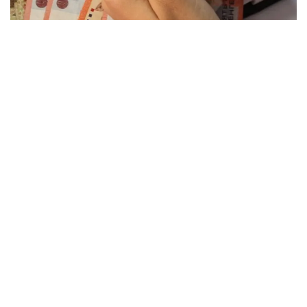
Фото: Kazinform
— Мемлекет басшысы Қасым-Жомарт
Тоқаев Қазақстан халқына Жолдауында ауыл
шаруашылығы ғылымын дамытудың нақты
жоспарын әзірлеу керек деп атап өтті.
Аталған құжат цифрлық технологияларды
қолдануға және осы саланың өнімділігін
едәуір арттыруға арналған жоспар болуға
тиіс. 2023 жылғы жағдай бойынша ең
төмен жалақы төленетін жұмыс орындары
ауыл шаруашылығы саласында. Бұл
еліміздегі әлеуметтік әділеттілік
принциптеріне сәйкес келмейді, — деді
депутат.
Оның дерегінше, 2010 жылдан 2023 жылға дейін