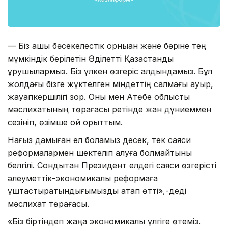
— Біз ашық бәсекелестік орныққан және бәріне тең
мүмкіндік берілетін Әділетті Қазақстанды
құрушылармыз. Біз үлкен өзгеріс алдындамыз. Бұл
жолдағы бізге жүктелген міндеттің салмағы ауыр,
жауапкершілігі зор. Оны мен Ақтөбе облыстық
мәслихатының төрағасы ретінде жан дүниеммен
сезініп, өзімше ой қорыттым.
Нағыз дамыған ел боламыз десек, тек саяси
реформалармен шектеліп қалуға болмайтыны
белгілі. Сондықтан Президент елдегі саяси өзгерісті
әлеуметтік-экономикалық реформаға
ұштастыратындығымызды атап өтті»,-деді
мәслихат төрағасы.
«Біз біртіндеп жаңа экономикалық үлгіге өтеміз.