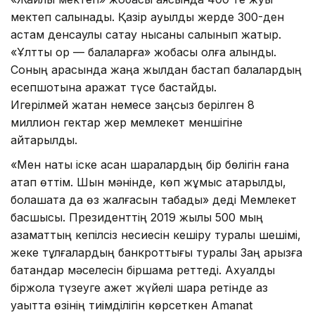
мектеп салынады. Қазір ауылдық жерде 300-ден
астам денсаулық сақтау нысаны салынып жатыр.
«Ұлттық қор — балаларға» жобасы қолға алынды.
Соның арқасында жаңа жылдан бастап балалардың
есепшотына қаражат түсе бастайды.
Игерілмей жатқан немесе заңсыз берілген 8
миллион гектар жер мемлекет меншігіне
қайтарылды.
«Мен нақты іске асқан шаралардың бір бөлігін ғана
атап өттім. Шын мәнінде, көп жұмыс атқарылды,
болашақта да өз жалғасын табады» деді Мемлекет
басшысы. Президенттің 2019 жылы 500 мың
азаматтың кепілсіз несиесін кешіру туралы шешімі,
жеке тұлғалардың банкроттығы туралы Заң қарызға
батқандар мәселесін біршама реттеді. Ахуалды
біржола түзеуге қажет жүйелі шара ретінде аз
уақытта өзінің тиімділігін көрсеткен Amanat