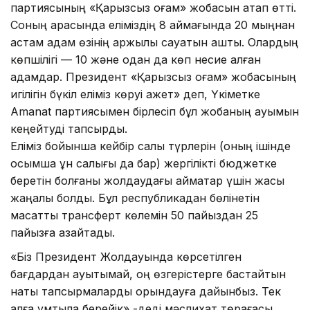
партиясының «Қарызсыз қоғам» жобасын атап өтті.
Соның арқасында еліміздің 8 аймағында 20 мыңнан
астам адам өзінің қаржылық сауатын ашты. Олардың
көпшілігі — 10 және одан да көп несие алған
адамдар. Президент «Қарызсыз қоғам» жобасының
игілігін бүкіл еліміз көруі қажет» деп, Үкіметке
Amanat партиясымен бірлесіп бұл жобаның ауқымын
кеңейтуді тапсырды.
Еліміз бойынша кейбір салық түрлерін (оның ішінде
қосымша құн салығы да бар) жергілікті бюджетке
беретін болғаны жолдаудағы аймақтар үшін жақсы
жаңалық болды. Бұл республикадан бөлінетін
мақсатты трансферт көлемін 50 пайыздан 25
пайызға азайтады.
«Біз Президент Жолдауында көрсетілген
бағдардан ауытқымай, оң өзгерістерге бастайтын
нақты тапсырмаларды орындауға дайынбыз. Тек
алға ұмтыла берейік»,-деді мәслихат төрағасы.