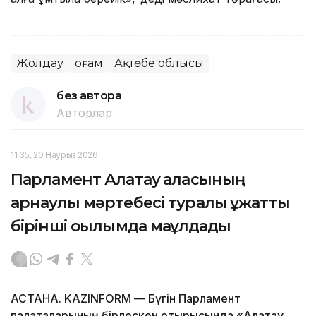
Жолдау
Қоғам
Ақтөбе облысы
без автора
Авторлар
11:35, 20 Наурыз 2026
Парламент Алатау қаласының
арнаулы мәртебесі туралы құжатты
бірінші оқылымда мақұлдады
АСТАНА. KAZINFORM — Бүгін Парламент
палаталарының бірлескен отырысында «Алатау