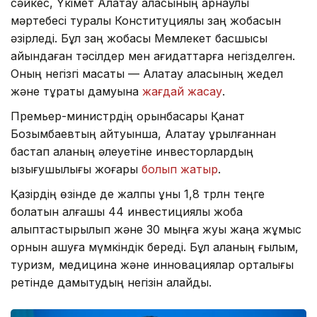
сәйкес, Үкімет Алатау қаласының арнаулы
мәртебесі туралы Конституциялық заң жобасын
әзірледі. Бұл заң жобасы Мемлекет басшысы
айқындаған тәсілдер мен қағидаттарға негізделген.
Оның негізгі мақсаты — Алатау қаласының жедел
және тұрақты дамуына
жағдай жасау
.
Премьер-министрдің орынбасары Қанат
Бозымбаевтың айтуынша, Алатау құрылғаннан
бастап қаланың әлеуетіне инвесторлардың
қызығушылығы жоғары
болып жатыр
.
Қазірдің өзінде де жалпы құны 1,8 трлн теңге
болатын алғашқы 44 инвестициялық жоба
қалыптастырылып және 30 мыңға жуық жаңа жұмыс
орнын ашуға мүмкіндік береді. Бұл қаланың ғылым,
туризм, медицина және инновациялар орталығы
ретінде дамытудың негізін қалайды.