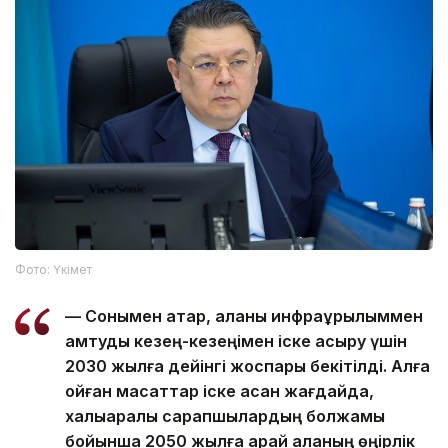
Фото: Үкімет
— Сонымен қатар, қаланы инфрақұрылыммен
қамтуды кезең-кезеңімен іске асыру үшін
2030 жылға дейінгі жоспары бекітілді. Алға
қойған мақсаттар іске асқан жағдайда,
халықаралық сарапшылардың болжамы
бойынша 2050 жылға қарай қаланың өңірлік