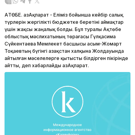
АҚТӨБЕ. ҚазАқпарат - Еліміз бойынша кейбір салық
түрлерін жергілікті бюджетке беретіні аймақтар
үшін жақсы жаңалық болды. Бұл туралы Ақтөбе
облыстық мәслихатының төрағасы Гүлқасима
Сүйкентаева Мемлекет басшысы Қасым-Жомарт
Тоқаевтың бүгінгі Қазақстан халқына Жолдауында
айтылған мәселелерге қытысты білдірген пікірінде
айтты, деп хабарлайды ҚазАқпарат.