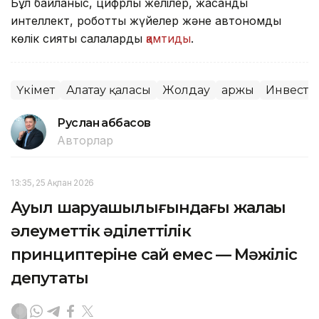
Бұл байланыс, цифрлық желілер, жасанды
интеллект, роботтық жүйелер және автономды
көлік сияқты салаларды
қамтиды
.
Үкімет
Алатау қаласы
Жолдау
Қаржы
Инвесто
Руслан Ғаббасов
Авторлар
13:35, 25 Ақпан 2026
Ауыл шаруашылығындағы жалақы
әлеуметтік әділеттілік
принциптеріне сай емес — Мәжіліс
депутаты