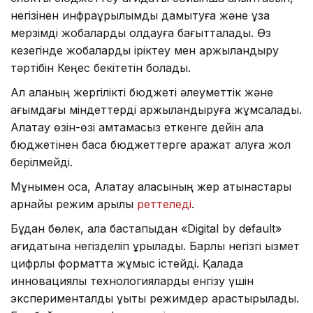
негізінен инфрақұрылымды дамытуға және ұзақ
мерзімді жобаларды қолдауға бағытталады. Өз
кезегінде жобаларды іріктеу мен қаржыландыру
тәртібін Кеңес бекітетін болады.
Ал қаланың жергілікті бюджеті әлеуметтік және
ағымдағы міндеттерді қаржыландыруға жұмсалады.
Алатау өзін-өзі қамтамасыз еткенге дейін қала
бюджетінен басқа бюджеттерге қаражат алуға жол
берілмейді.
Мұнымен қоса, Алатау қаласының жер қатынастары
арнайы режим арқылы
реттеледі
.
Бұдан бөлек, қала бастапқыдан «Digital by default»
қағидатына негізделіп құрылады. Барлық негізгі қызмет
цифрлық форматта жұмыс істейді. Қалада
инновациялық технологияларды енгізу үшін
эксперименталды құқықтық режимдер қарастырылады.