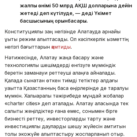
жалпы өнімі 50 млрд АҚШ долларына дейін
жетеді деп күтілуде, — деді Үкімет
басшысының орынбасары.
Конституциялық заң негізінде Алатауда арнайы
құқықтық режим қалыптасады. Ол кәсіпкерлік қызметтің
негізгі бағыттарын
қамтиды
.
Нәтижесінде, Алатау жаңа басқару және
технологиялық шешімдерді енгізуге мүмкіндік
беретін заманауи реттеуші алаңға айналады.
Қалада сынақтан өткен тиімді тетіктер алдағы
уақытта Қазақстанның басқа өңірлерінде де таралуы
мүмкін. Халықаралық тәжірибеде мұндай жобалар
«charter cities» деп аталады. Алатау қаласында тек
салықтық жеңілдіктер ғана емес, сонымен бірге
бизнесті реттеу, инвесторларды тарту және
инвестициялық дауларды шешу жүйесін қамтитын
толық экожүйе қалыптастыру жоспарланып отыр.