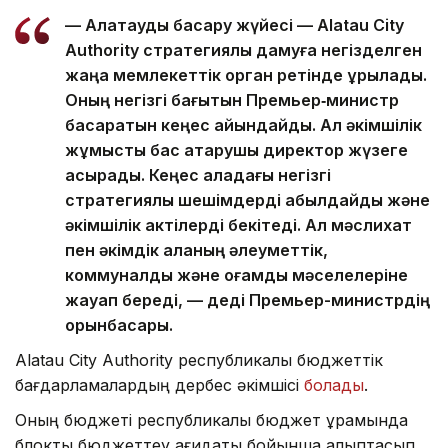
— Алатауды басқару жүйесі — Alatau City
Authority стратегиялық дамуға негізделген
жаңа мемлекеттік орган ретінде құрылады.
Оның негізгі бағытын Премьер‑министр
басқаратын кеңес айқындайды. Ал әкімшілік
жұмысты бас атқарушы директор жүзеге
асырады. Кеңес қаладағы негізгі
стратегиялық шешімдерді қабылдайды және
әкімшілік актілерді бекітеді. Ал мәслихат
пен әкімдік қаланың әлеуметтік,
коммуналдық және қоғамдық мәселелеріне
жауап береді, — деді Премьер-министрдің
орынбасары.
Alatau City Authority республикалық бюджеттік
бағдарламалардың дербес әкімшісі
болады
.
Оның бюджеті республикалық бюджет құрамында
блоктық бюджеттеу қағидаты бойынша қалыптасып,