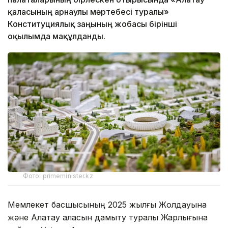
қаласының арнаулы мәртебесі туралы»
Конституциялық заңының жобасы бірінші
оқылымда мақұлданды.
Фото: primeminister.kz
Мемлекет басшысының 2025 жылғы Жолдауына
және Алатау қаласын дамыту туралы Жарлығына