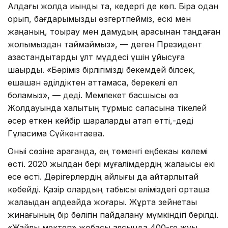
Алдағы жолда қиындық та, кедергі де көп. Бірақ одан
қорқып, бағдарымызды өзгертпейміз, ескі мен
жаңаның, тоқырау мен дамудың арасынан таңдаған
жолымыздан таймаймыз», — деген Президент
қазақстандықтарды ұлт мүддесі үшін ұйысуға
шақырды. «Бәріміз бірлігімізді бекемдей білсек,
ешқашан әділдіктен аттамасақ, берекелі ел
боламыз», — деді. Мемлекет басшысы өз
Жолдауында халықтың тұрмыс сапасына тікелей
әсер еткен кейбір шараларды атап өтті,-деді
Гүлқасима Сүйкентаева.
Оныі сөзіне қарағанда, ең төменгі еңбекақы көлемі
өсті. 2020 жылдан бері мұғалімдердің жалақысы екі
есе өсті. Дәрігерлердің айлығы да айтарлықтай
көбейді. Қазір олардың табысы еліміздегі орташа
жалақыдан әлдеқайда жоғары. Жұртқа зейнетақы
жинағының бір бөлігін пайдалану мүмкіндігі берілді.
«Жайлы мектеп» жобасы аясында 400-ге жуық