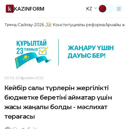
KAZINFORM
KZ
Сайлау-2026
Конституциялық реформа
Арнайы жо
Тренд:
00:33, 02 Қыркүйек 2023
Кейбір салық түрлерін жергілікті
бюджетке беретіні аймақтар үшін
жақсы жаңалық болды - мәслихат
төрағасы