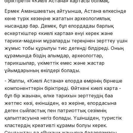
біріктіретін «Киелі Астана» картасы болмақ.
Ермек Аманшаевтың айтуынша, Астана өлкесінде
көне түрік кезеңіне жататын археологиялық
нысандар бар. Демек, бұл елордадағы барлық
ескерткіштер «киелі картаға» енуі керек және
тарихи-мәдени мұраларды тереңінен зерттеу үшін
жұмыс тобы құрылуы тиіс дегенді білдіреді. Оның
құрамында біздің ғалымдар, археологтар,
тарихшылар, үкіметтік емес және жастар
ұйымдарының өкілдері болады.
- Жалпы, «Киелі Астана» елорда өмірінің бірнеше
компоненттерін біріктіреді. Өйткені киелі карта -
бұл бір жағынан, өлке тарихын зерттеудің баға
жетпес көзі, екіншіден, өз жеріне, елордасына
деген сыйластық пен патриоттық сезімнің
қалыптасуына негіз болады. Үшіншіден, туристік
кластердің креативті құрамы болуы керек.
Сондықтан да «Рухани жаңғыру» бағдарламасы