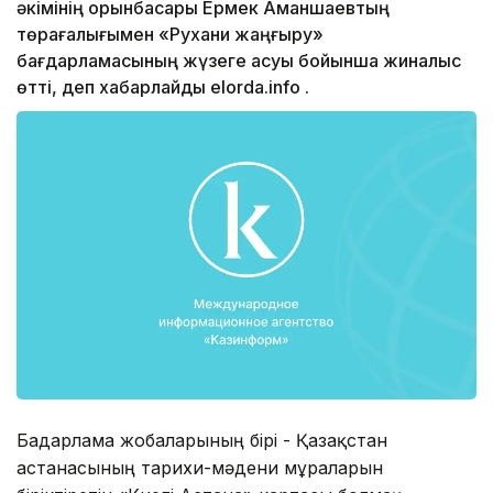
әкімінің орынбасары Ермек Аманшаевтың
төрағалығымен «Рухани жаңғыру»
бағдарламасының жүзеге асуы бойынша жиналыс
өтті, деп хабарлайды elorda.info .
Бағдарлама жобаларының бірі - Қазақстан
астанасының тарихи-мәдени мұраларын