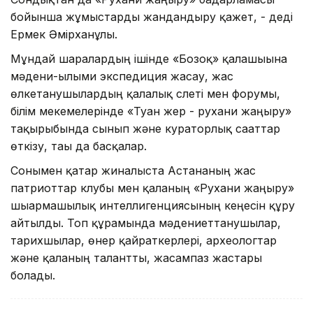
бойынша жұмыстарды жандандыру қажет, - деді
Ермек Әмірханұлы.
Мұндай шаралардың ішінде «Бозоқ» қалашығына
мәдени-ғылыми экспедиция жасау, жас
өлкетанушылардың қалалық слеті мен форумы,
білім мекемелерінде «Туған жер - рухани жаңғыру»
тақырыбында сынып және кураторлық сағаттар
өткізу, тағы да басқалар.
Сонымен қатар жиналыста Астананың жас
патриоттар клубы мен қаланың «Рухани жаңғыру»
шығармашылық интеллигенциясының кеңесін құру
айтылды. Топ құрамында мәдениеттанушылар,
тарихшылар, өнер қайраткерлері, археологтар
және қаланың талантты, жасампаз жастары
болады.