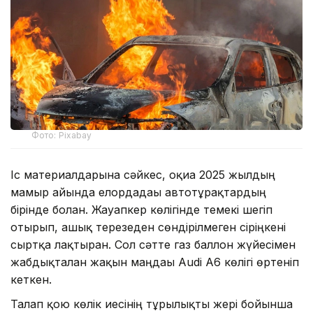
Фото: Pixabay
Іс материалдарына сәйкес, оқиға 2025 жылдың
мамыр айында елордадағы автотұрақтардың
бірінде болған. Жауапкер көлігінде темекі шегіп
отырып, ашық терезеден сөндірілмеген сіріңкені
сыртқа лақтырған. Сол сәтте газ баллон жүйесімен
жабдықталған жақын маңдағы Audi A6 көлігі өртеніп
кеткен.
Талап қою көлік иесінің тұрғылықты жері бойынша