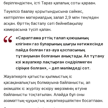
берілгендіктен, істі Тараз қалалық соты қараған.
Тәуелсіз бағалау қорытындысына сәйкес,
келтірілген материалдық залал 2,9 млн теңгеден
асқан. Өрттің басталу сәті бейнебақылау
камерасына түсіп қалған.
«Сараптама өрттің талап қоюшының
көлігінен газ буларының шығуы нәтижесінде
пайда болған газ-ауа қоспасының
тұтануынан болғанын анықтады. Ал тұтану
көзі жауапкер лақтырған сөндірілмеген
сіріңке болған», – деп мәлімдеді сот.
Жауапкерге қатысты қылмыстық іс
қасақаналықтың болмауына байланысты, ал
әкімшілік іс жүргізу ескіру мерзімінің өтуіне
байланысты тоқтатылған. Алайда бұл оны
азаматтық-құқықтық жауапкершіліктен босатпаған.