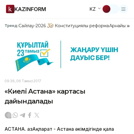
KAZINFORM
KZ
Сайлау-2026
Конституциялық реформа
Арнайы жо
Тренд:
09:36, 06 Тамыз 2017
«Киелі Астана» картасы
дайындалады
АСТАНА. ҚазАқпарат - Астана әкімдігінде қала