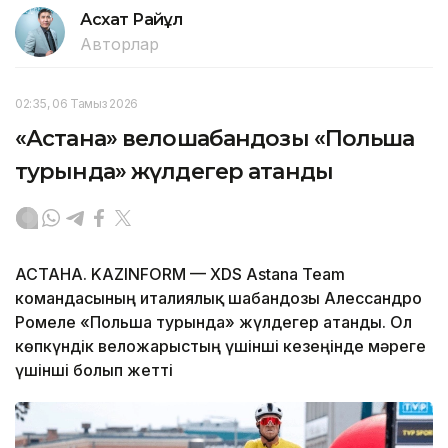
Асхат Райқұл
Авторлар
02:35, 06 Тамыз 2026
«Астана» велошабандозы «Польша
турында» жүлдегер атанды
АСТАНА. KAZINFORM — XDS Astana Team
командасының италиялық шабандозы Алессандро
Ромеле «Польша турында» жүлдегер атанды. Ол
көпкүндік веложарыстың үшінші кезеңінде мәреге
үшінші болып жетті