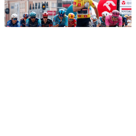
Фото: SprintCycling
Ұзындығы 193,5 шақырым болған кезең Гожув-
Велькопольский мен Зелена-Гура қалалары
арасында өтті. Жарыстың шешуші сәтінде
жеңімпаз жаппай спринт арқылы анықталды.
Алессандро Ромеле мәреге дейінгі тартыста
жеңіске таласып, нәтижесінде үздік үштіктен
көрінді. Мәреге бірінші болып Lidl-Trek
командасының италиялық шабандозы Джонатан