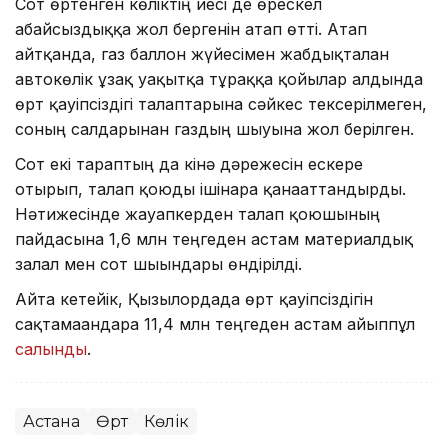
Сот өртенген көліктің иесі де өрескел
абайсыздыққа жол бергенін атап өтті. Атап
айтқанда, газ баллон жүйесімен жабдықталған
автокөлік ұзақ уақытқа тұраққа қойылар алдында
өрт қауіпсіздігі талаптарына сәйкес тексерілмеген,
соның салдарынан газдың шығуына жол берілген.
Сот екі тараптың да кінә дәрежесін ескере
отырып, талап қоюды ішінара қанағаттандырды.
Нәтижесінде жауапкерден талап қоюшының
пайдасына 1,6 млн теңгеден астам материалдық
залал мен сот шығындары өндірілді.
Айта кетейік, Қызылордада өрт қауіпсіздігін
сақтамағандарға 11,4 млн теңгеден астам айыппұл
салынды
.
Астана
Өрт
Көлік