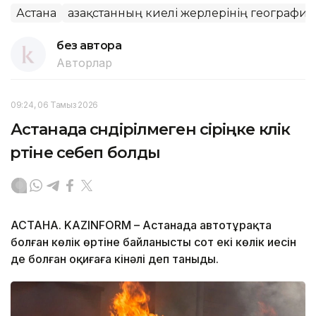
Астана
Қазақстанның киелі жерлерінің географи
без автора
Авторлар
09:24, 06 Тамыз 2026
Астанада сөндірілмеген сіріңке көлік
өртіне себеп болды
АСТАНА. KAZINFORM – Астанада автотұрақта
болған көлік өртіне байланысты сот екі көлік иесін
де болған оқиғаға кінәлі деп таныды.