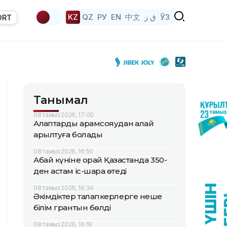
KZ
QZ
РУ
EN
中文
ق ز
ЎЗ
ORT
Танымал
08 тамыз 2026, 17:00
Алқаптарды арамсояудан қалай
арылтуға болады
08 тамыз 2026, 16:50
Абай күніне орай Қазақстанда 350-
ден астам іс-шара өтеді
08 тамыз 2026, 16:34
Әкімдіктер талапкерлерге неше
білім грантын бөлді
08 тамыз 2026, 16:19