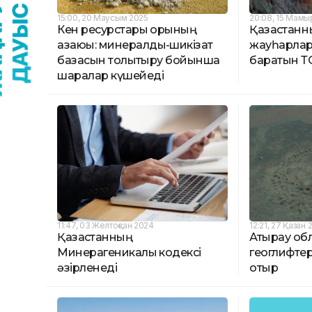
15:00, 20 Маусым 2025
20:08, 15 Мамы
Кен ресурстары қорының
Қазақстан
азаюы: минералдық-шикізат
жауһарлары
базасын толықтыру бойынша
баратын Т
шаралар күшейеді
11:47, 03 Желтоқсан 2024
12:21, 27 Қазан 
Қазақстанның
Атырау об
Минерагеникалық кодексі
геоглифтер
әзірленеді
отыр