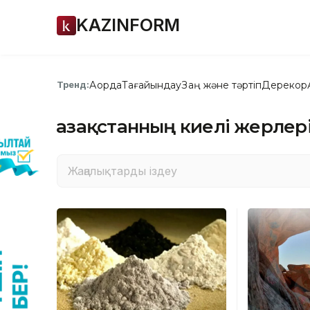
KAZINFORM
Ақорда
Тағайындау
Заң және тәртіп
Дерекқор
Тренд:
Қазақстанның киелі жерлер