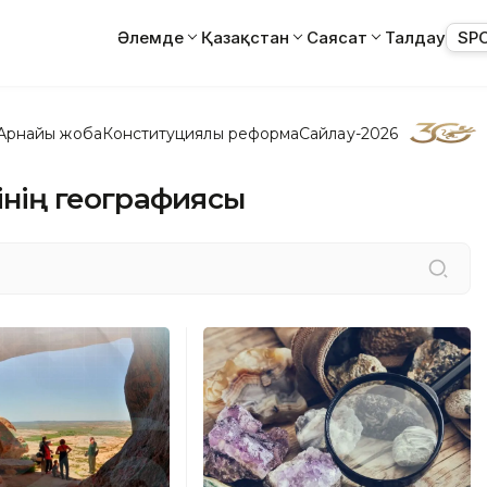
Әлемде
Қазақстан
Саясат
Талдау
SP
Арнайы жоба
Конституциялық реформа
Сайлау-2026
інің географиясы