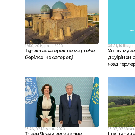
12:59, 29 Қараша 2023
05:31, 10 Шілде
Түркістанға ерекше мәртебе
Ұлттық муз
берілсе, не өзгереді
дәуірінен 
жәдігерле
16:46, 07 Маусым 2023
16:37, 07 Маус
Тоқаев Ясауи кесенесіне
Ішкі туриз