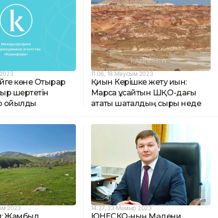
 2023
11:06, 18 Маусым 2023
ейге көне Отырар
Қиын Керішке жету қиын:
сыр шертетін
Марсқа ұқсайтын ШҚО-дағы
р қойылды
атақты шатқалдың сыры неде
ым 2023
14:27, 23 Мамыр 2023
м: Жамбыл
ЮНЕСКО-ның Мәдени