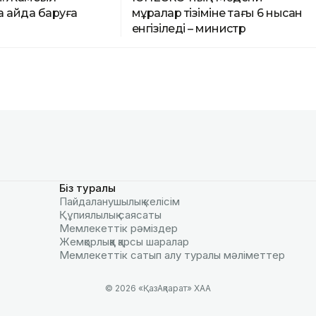
 қайда баруға
мұралар тізіміне тағы 6 нысан
енгізіледі – министр
Біз туралы
Пайдаланушылық келiciм
Құпиялылық саясаты
Мемлекеттік рәміздер
Жемқорлыққа қарсы шаралар
Мемлекеттік сатып алу туралы мәлiметтер
© 2026 «ҚазАқпарат» ХАА