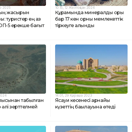
р 2025
10:15, 12 Желтоқсан 2024
ның жасырын
Құрамында минералды қоры
: туристер ең аз
бар 17 кен орны мемлекеттік
ОП-5 ерекше бағыт
тіркеуге алынды
2024
14:01, 29 Қараша 2023
лысынан табылған
Ясауи кесенесі арнайы
 әлі зерттелмей
күзеттің бақылауына өтеді