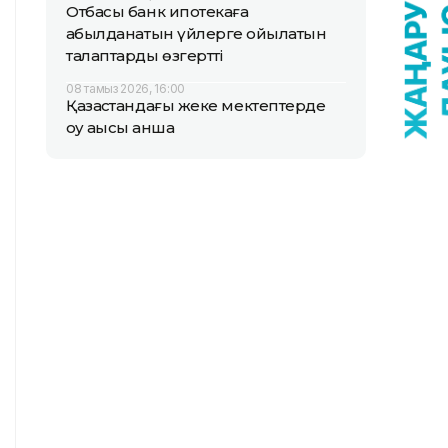
Отбасы банк ипотекаға
қабылданатын үйлерге қойылатын
талаптарды өзгертті
08 тамыз 2026, 16:00
Қазақстандағы жеке мектептерде
оқу ақысы қанша