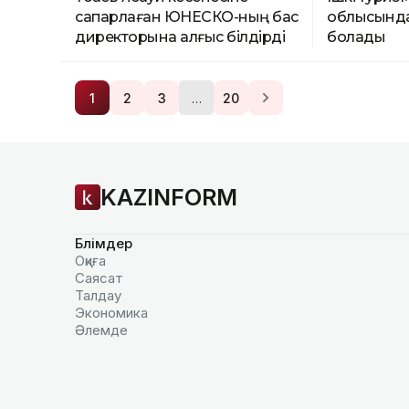
сапарлаған ЮНЕСКО-ның бас
облысында
директорына алғыс білдірді
болады
…
1
2
3
20
KAZINFORM
Бөлімдер
Оқиға
Саясат
Талдау
Экономика
Әлемде