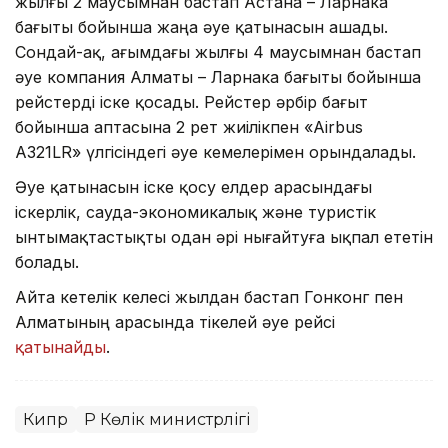
жылғы 2 маусымнан бастап Астана – Ларнака
бағыты бойынша жаңа әуе қатынасын ашады.
Сондай-ақ, ағымдағы жылғы 4 маусымнан бастап
әуе компания Алматы – Ларнака бағыты бойынша
рейстерді іске қосады. Рейстер әрбір бағыт
бойынша аптасына 2 рет жиілікпен «Airbus
A321LR» үлгісіндегі әуе кемелерімен орындалады.
Әуе қатынасын іске қосу елдер арасындағы
іскерлік, сауда-экономикалық және туристік
ынтымақтастықты одан әрі нығайтуға ықпал ететін
болады.
Айта кетелік келесі жылдан бастап Гонконг пен
Алматының арасында тікелей әуе рейсі
қатынайды
.
Кипр
ҚР Көлік министрлігі