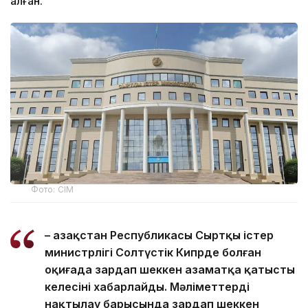
алған.
Фото: СІМ
– Қазақстан Республикасы Сыртқы істер
министрлігі Солтүстік Кипрде болған
оқиғада зардап шеккен азаматқа қатысты
келесіні хабарлайды. Мәліметтерді
нақтылау барысында зардап шеккен