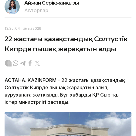
Айжан Серікжанқызы
Авторлар
13:35, 04 Тамыз 2026
22 жастағы қазақстандық Солтүстік
Кипрде пышақ жарақатын алды
АСТАНА. KAZINFORM – 22 жастағы қазақстандық
Солтүстік Кипрде пышақ жарақатын алып,
ауруханаға жеткізілді. Бұл хабарды ҚР Сыртқы
істер министрлігі растады.