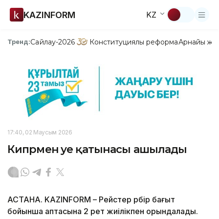
KAZINFORM
KZ
Сайлау-2026
Конституциялық реформа
Арнайы жо
Тренд:
17:40, 02 Маусым 2026
Кипрмен әуе қатынасы ашылады
АСТАНА. KAZINFORM – Рейстер әрбір бағыт
бойынша аптасына 2 рет жиілікпен орындалады.