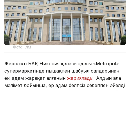
Фото: СІМ
Жергілікті БАҚ Никосия қаласындағы «Metropol»
супермаркетінде пышақпен шабуыл салдарынан
екі адам жарақат алғанын
жариялады
. Алдын ала
мәлімет бойынша, ер адам белгісіз себеппен әйелді
пышақтап өлтіруге әрекеттенген. Шабуылдан кейін
күдікті өзіне де қол салған.
Кейінірек, оның жасанды тыныс алу аппаратына
қосылғаны және жағдайы өте ауыр екені, тіпті өміріне
қауіп төніп тұрғаны
хабарланды.