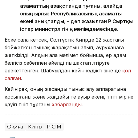
азаматтың Қазақстанда туғаны, алайда
оның Қырғыз Республикасының азаматы
екені анықталды, – деп жазылған ҚР Сыртқы
істер министрлігінің мәлімдемесінде.
Еске сала кетсек, Солтүстік Кипрде 22 жастағы
бойжеткен пышақ жарақатын алып, ауруханаға
жеткізілді. Алдын ала мәлімет бойынша, ер адам
белгісіз себеппен әйелді пышақтап өлтіруге
әрекеттенген. Шабуылдан кейін күдікті өзіне де
қол
салған
.
Кейінірек, оның жасанды тыныс алу аппаратына
қосылғаны және жағдайы өте ауыр екені, тіпті өміріне
қауіп төніп тұрғаны
хабарланды
.
Оқиға
Кипр
ҚР СІМ