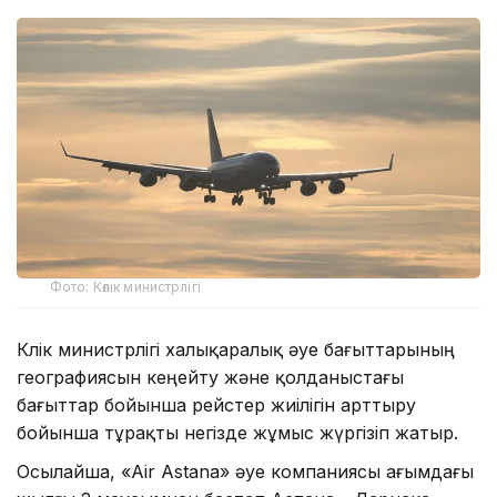
Фото: Көлік министрлігі
Көлік министрлігі халықаралық әуе бағыттарының
географиясын кеңейту және қолданыстағы
бағыттар бойынша рейстер жиілігін арттыру
бойынша тұрақты негізде жұмыс жүргізіп жатыр.
Осылайша, «Air Astana» әуе компаниясы ағымдағы