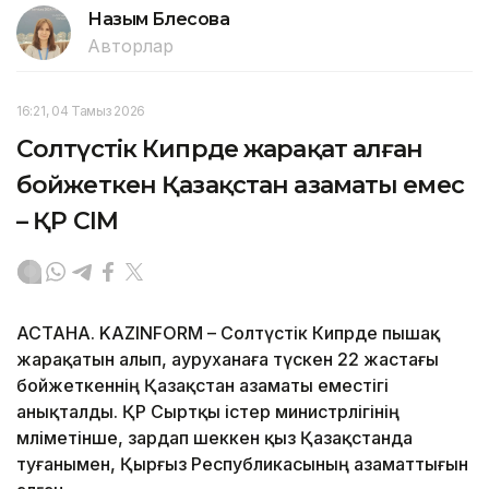
Назым Бөлесова
Авторлар
16:21, 04 Тамыз 2026
Солтүстік Кипрде жарақат алған
бойжеткен Қазақстан азаматы емес
– ҚР СІМ
АСТАНА. KAZINFORM – Солтүстік Кипрде пышақ
жарақатын алып, ауруханаға түскен 22 жастағы
бойжеткеннің Қазақстан азаматы еместігі
анықталды. ҚР Сыртқы істер министрлігінің
мәліметінше, зардап шеккен қыз Қазақстанда
туғанымен, Қырғыз Республикасының азаматтығын