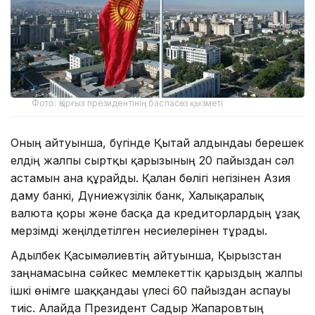
Фото: Қырғыз президентінің баспасөз қызметі
Оның айтуынша, бүгінде Қытай алдындағы берешек
елдің жалпы сыртқы қарызының 20 пайыздан сәл
астамын ғана құрайды. Қалған бөлігі негізінен Азия
даму банкі, Дүниежүзілік банк, Халықаралық
валюта қоры және басқа да кредиторлардың ұзақ
мерзімді жеңілдетілген несиелерінен тұрады.
Адылбек Қасымәлиевтің айтуынша, Қырғызстан
заңнамасына сәйкес мемлекеттік қарыздың жалпы
ішкі өнімге шаққандағы үлесі 60 пайыздан аспауы
тиіс. Алайда Президент Садыр Жапаровтың