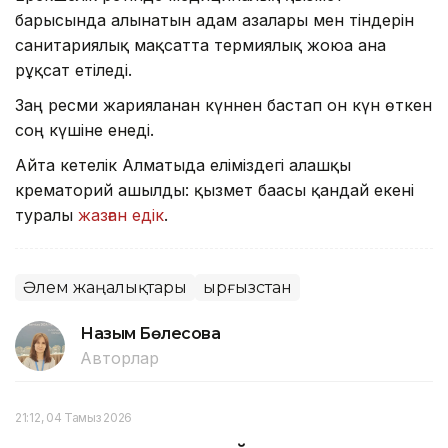
барысында алынатын адам ағзалары мен тіндерін
санитариялық мақсатта термиялық жоюға ғана
рұқсат етіледі.
Заң ресми жарияланған күннен бастап он күн өткен
соң күшіне енеді.
Айта кетелік Алматыда еліміздегі алғашқы
крематорий ашылды: қызмет бағасы қандай екені
туралы
жазған едік
.
Әлем жаңалықтары
Қырғызстан
Назым Бөлесова
Авторлар
21:12, 04 Тамыз 2026