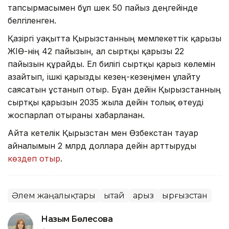
тапсырмасымен бұл шек 50 пайыз деңгейінде
белгіленген.
Қазіргі уақытта Қырғызстанның мемлекеттік қарызы
ЖІӨ-нің 42 пайызын, ал сыртқы қарызы 22
пайызын құрайды. Ел билігі сыртқы қарыз көлемін
азайтып, ішкі қарызды кезең-кезеңімен ұлғайту
саясатын ұстанып отыр. Бұған дейін Қырғызстанның
сыртқы қарызын 2035 жылға дейін толық өтеуді
жоспарлап отырғаны хабарланған.
Айта кетелік Қырғызстан мен Өзбекстан тауар
айналымын 2 млрд долларға дейін арттыруды
көздеп отыр
.
Әлем жаңалықтары
Қытай
Қарыз
Қырғызстан
Назым Бөлесова