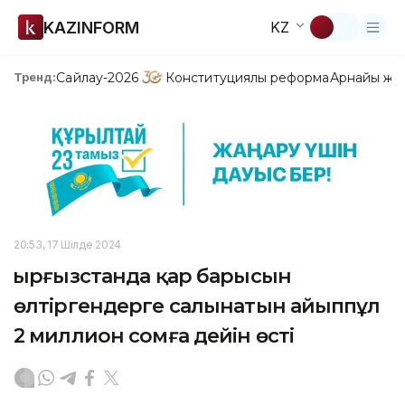
KAZINFORM
KZ
Сайлау-2026
Конституциялық реформа
Арнайы жо
Тренд:
20:53, 17 Шілде 2024
Қырғызстанда қар барысын
өлтіргендерге салынатын айыппұл
2 миллион сомға дейін өсті