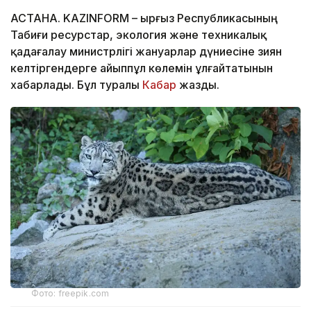
АСТАНА. KAZINFORM – Қырғыз Республикасының
Табиғи ресурстар, экология және техникалық
қадағалау министрлігі жануарлар дүниесіне зиян
келтіргендерге айыппұл көлемін ұлғайтатынын
хабарлады. Бұл туралы
Кабар
жазды.
Фото: freepik.com