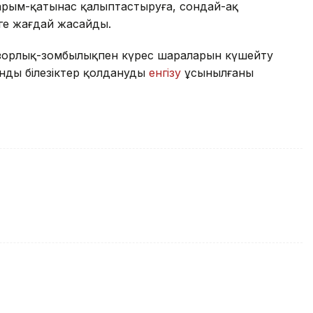
қарым-қатынас қалыптастыруға, сондай-ақ
ге жағдай жасайды.
зорлық-зомбылықпен күрес шараларын күшейту
нды білезіктер қолдануды
енгізу
ұсынылғаны