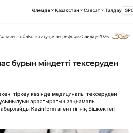
Әлемде
Қазақстан
Саясат
Талдау
SP
Арнайы жоба
Конституциялық реформа
Сайлау-2026
мас бұрын міндетті тексеруден
екені тіркеу кезінде медициналық тексеруден
 ұсынылуын қарастыратын заңнамалық
барлайды Kazinform агенттігінің Бішкектегі