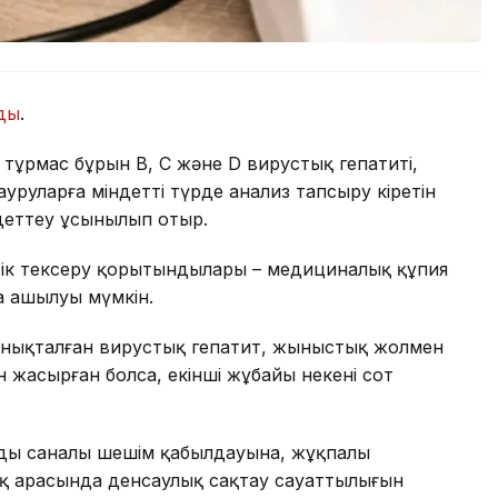
ды
.
 тұрмас бұрын В, С және D вирустық гепатиті,
руларға міндетті түрде анализ тапсыру кіретін
ндеттеу ұсынылып отыр.
тік тексеру қорытындылары – медициналық құпия
ша ашылуы мүмкін.
де анықталған вирустық гепатит, жыныстық жолмен
 жасырған болса, екінші жұбайы некені сот
рдың саналы шешім қабылдауына, жұқпалы
алық арасында денсаулық сақтау сауаттылығын