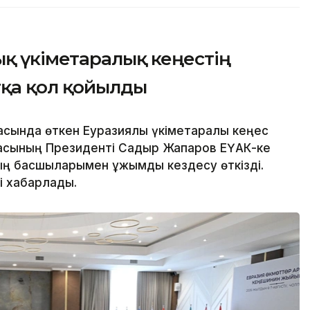
қ үкіметаралық кеңестің
тқа қол қойылды
сында өткен Еуразиялық үкіметаралық кеңес
асының Президенті Садыр Жапаров ЕҮАК-ке
 басшыларымен ұжымдық кездесу өткізді.
і хабарлады.