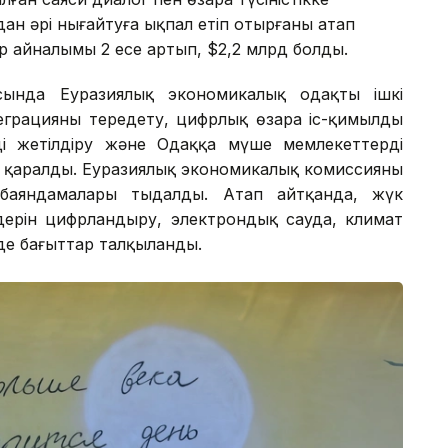
ан әрі нығайтуға ықпал етіп отырғаны атап
уар айналымы 2 есе артып, $2,2 млрд болды.
ысында Еуразиялық экономикалық одақтың ішкі
еграцияны тереңдету, цифрлық өзара іс-қимылды
ді жетілдіру және Одаққа мүше мемлекеттердің
і қаралды. Еуразиялық экономикалық комиссияның
 баяндамалары тыңдалды. Атап айтқанда, жүк
дерін цифрландыру, электрондық сауда, климат
де бағыттар талқыланды.