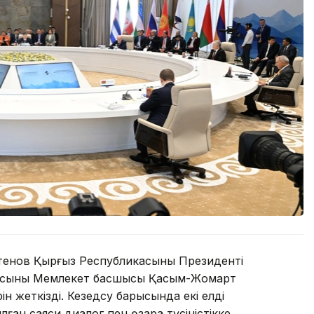
тенов Қырғыз Республикасының Президенті
асының Мемлекет басшысы Қасым-Жомарт
ін жеткізді. Кезедсу барысында екі елдің
ан саяси диалог пен өзара түсіністікке