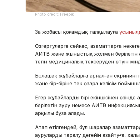
Photo credit: Freepik
Заң жобасы қоғамдық талқылауға
ұсыныл
Өзгертулерге сәйкес, азаматтарға некеге
АИТВ және жыныстық жолмен берілетін ау
тегін медициналық тексеруден өтуін мі
Болашақ жұбайларға арналған скрининг
және бір-біріне тек өзара келісім бойын
Егер жұбайлардың бірі екіншісінен өзін
берілетін ауру немесе АИТВ инфекциясын
арқылы бұза алады.
Атап өтілгендей, бұл шаралар азаматта
аурулардың таралу деңгейін азайтуға, х