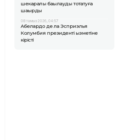
шекаралық бақылауды тоқтатуға
шақырды
08 тамыз 2026, 04:57
Абелардо де ла Эсприэлья
Колумбия президенті қызметіне
кірісті