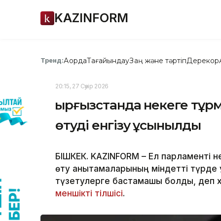
KAZINFORM
Ақорда
Тағайындау
Заң және тәртіп
Дерекқор
Тренд:
20:15, 27 Сәуір 2026
Қырғызстанда некеге тұр
өтуді енгізу ұсынылды
БІШКЕК. KAZINFORM – Ел парламенті н
өту анықтамаларының міндетті түрде
түзетулерге бастамашы болды, деп ха
меншікті тілшісі
.