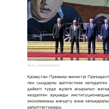
Фото: primeminister.kz
Қазақстан Премьер-министрі Президен
пен сындарлы әріптестікке негізделге
дәйекті түрде жұзеге асырылып жатқан
көзделген ауқымды институционалдық 
экономиканы жаңғырту және халықаралық
қалыптастырады.