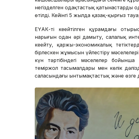
негізделген одақтастық қатынастарды од
өтілді. Кейінгі 5 жылда қазақ-қырғыз та
ЕҮАК-тің кеңейтілген құрамдағы отыр
нарығын одан әрі дамыту, салалық инт
кеңейту, қаржы-экономикалық тетіктер
бірлескен жұмысын үйлестіру мәселелер
күн тәртібіндегі мәселелер бойынша
теміржол тасымалдары мен көлік дәліз
саласындағы ынтымақтастық және өзге 