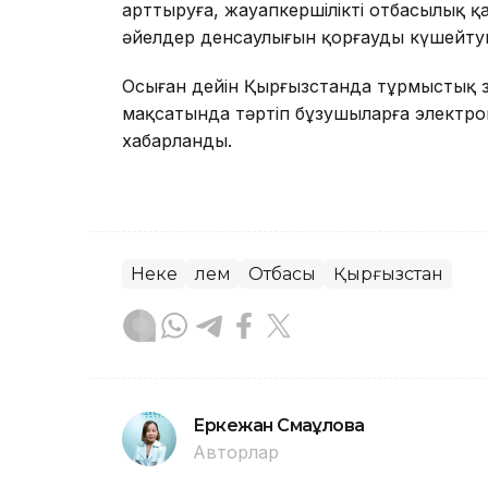
арттыруға, жауапкершілікті отбасылық 
әйелдер денсаулығын қорғауды күшейту
Осыған дейін Қырғызстанда тұрмыстық 
мақсатында тәртіп бұзушыларға электро
хабарланды.
Неке
Әлем
Отбасы
Қырғызстан
Еркежан Смағұлова
Авторлар