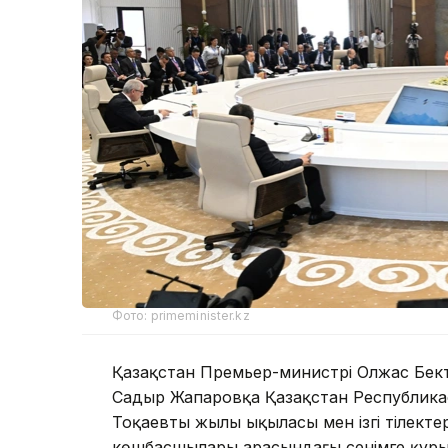
Фото: primeminister.kz
Қазақстан Премьер-министрі Олжас Бек
Садыр Жапаровқа Қазақстан Республик
Тоқаевтың жылы ықыласы мен ізгі тілектер
көшбасшылары арасындағы сенімге құрылғ