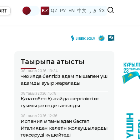
KZ
QZ
РУ
EN
中文
ق ز
ЎЗ
ORT
Тақырыпқа қатысты
08 тамыз 2026, 19:34
Чехияда белгісіз адам пышақпен үш
адамды ауыр жаралады
08 тамыз 2026, 15:18
Қазақ төбеті Қытайда жергілікті ит
тұқымы ретінде танылды
08 тамыз 2026, 12:36
Испания 8 тамыздан бастап
Италиядан келетін жолаушыларды
тексеруді күшейтеді