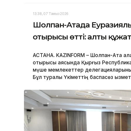
13:38, 07 Тамыз 2026
Шолпан-Атада Еуразиялы
отырысы өтті: алты құжа
АСТАНА. KAZINFORM – Шолпан-Ата қала
отырысы аясында Қырғыз Республик
мүше мемлекеттер делегацияларының
Бұл туралы Үкіметтің баспасөз қызмет