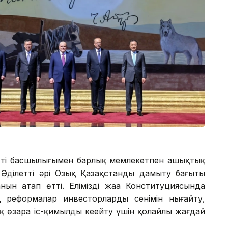
ттің басшылығымен барлық мемлекетпен ашықтық
н Әділетті әрі Озық Қазақстанды дамыту бағыты
ын атап өтті. Еліміздің жаңа Конституциясында
реформалар инвесторлардың сенімін нығайту,
 өзара іс-қимылды кеңейту үшін қолайлы жағдай