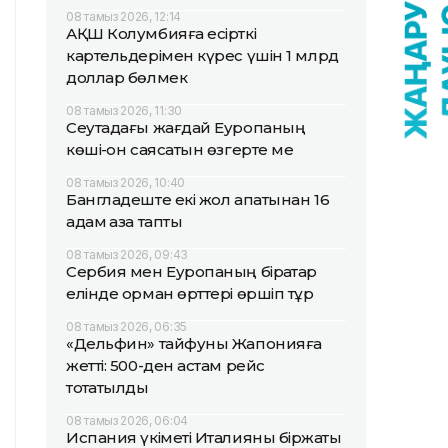
08 тамыз 2026, 12:14
АҚШ Колумбияға есірткі
картельдерімен күрес үшін 1 млрд
доллар бөлмек
08 тамыз 2026, 11:30
Сеутадағы жағдай Еуропаның
көші-қон саясатын өзгерте ме
08 тамыз 2026, 10:40
Бангладеште екі жол апатынан 16
адам қаза тапты
08 тамыз 2026, 09:43
Сербия мен Еуропаның бірқатар
елінде орман өрттері өршіп тұр
08 тамыз 2026, 06:35
«Дельфин» тайфуны Жапонияға
жетті: 500-ден астам рейс
тоқтатылды
08 тамыз 2026, 06:04
Испания үкіметі Италияны біржақты