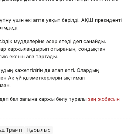
гіну үшін екі апта уақыт берілді. АҚШ президенті
лімдеді.
сіздік мүдделеріне әсер етеді деп санайды.
ғалар қаржыландырып отырғанын, сондықтан
іс екенін алға тартады.
удың қажеттілігін де атап өтті. Олардың
ен Ақ үй қызметкерлерін ықтимал
аған.
дегі бал залына қаржы бөлу туралы
заң жобасын
ьд Трамп
Құрылыс