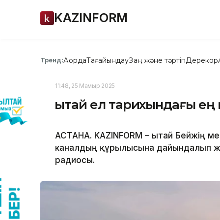
KAZINFORM
Ақорда
Тағайындау
Заң және тәртіп
Дерекқор
Тренд:
11:48, 25 Мамыр 2025
Қытай ел тарихындағы ең
АСТАНА. KAZINFORM – Қытай Бейжің м
каналдың құрылысына дайындалып ж
радиосы.