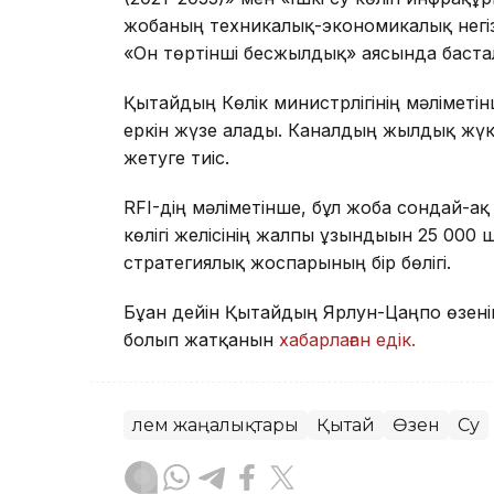
жобаның техникалық-экономикалық негіз
«Он төртінші бесжылдық» аясында баста
Қытайдың Көлік министрлігінің мәліметінш
еркін жүзе алады. Каналдың жылдық жүк 
жетуге тиіс.
RFI-дің мәліметінше, бұл жоба сондай-ақ Қ
көлігі желісінің жалпы ұзындығын 25 000
стратегиялық жоспарының бір бөлігі.
Бұған дейін Қытайдың Ярлун-Цаңпо өзенін
болып жатқанын
хабарлаған едік.
Әлем жаңалықтары
Қытай
Өзен
Су