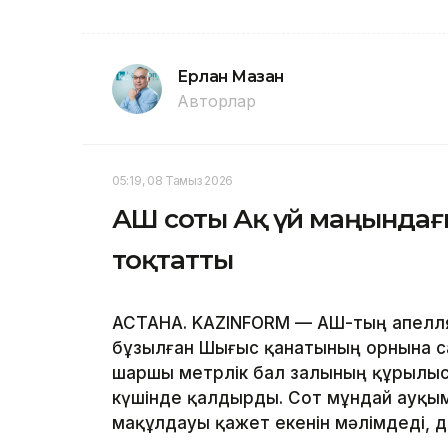
Ерлан Мазан
Авторлар
05:19, 08 Тамыз 2026
АҚШ соты Ақ үй маңында
тоқтатты
АСТАНА. KAZINFORM — АҚШ-тың апелл
бұзылған Шығыс қанатының орнына с
шаршы метрлік бал залының құрылы
күшінде қалдырды. Сот мұндай ауқым
мақұлдауы қажет екенін мәлімдеді, 