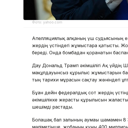
Фото: yahoo.com
Апелляциялық алқаның үш судьясының ек
жердің үстіндегі жұмыстарға қатысты. Жо
береді. Онда бомбадан қорғанатын басп
Дау Дональд Трамп әкімшілігі Ақ үйдің Ш
мақұлдауынсыз құрылыс жұмыстарын бас
тың тарихи мұрасын сақтау жөніндегі ұлт
Бұған дейін федералдық сот жердің үсті
әкімшілікке жерасты құрылысын жалғасты
шешімді растады.
Болашақ бал залының аумағы шамамен 
мәліметінше, жобаның құны 400 миллион 