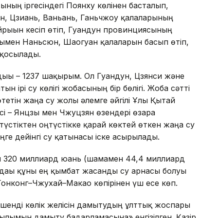
ының іргесіндегі Поянху көлінен басталып,
ан, Цзиань, Ваньань, Ганьчжоу қалаларының
айрығын кесіп өтіп, Гуандун провинциясының
йымен Наньсюн, Шаогуан қалаларын басып өтіп,
 қосылады.
ғы – 1237 шақырым. Ол Гуандун, Цзянси және
ірі су көлігі жобасының бір бөлігі. Жоба сәтті
тетін жаңа су жолы әлемге әйгілі Ұлы Қытай
есі – Янцзы мен Чжуцзян өзендері өзара
үстіктен оңтүстікке қарай көктей өткен жаңа су
ге дейінгі су қатынасы іске асырылады.
ы 320 миллиард юань (шамамен 44,4 миллиард
дағы құны ең қымбат жасанды су арнасы болуы
онконг–Чжухай–Макао көпірінен үш есе көп.
шенді көлік желісін дамытудың ұлттық жоспары
рылымын дамыту бағдарламасына» енгізілген. Қазір