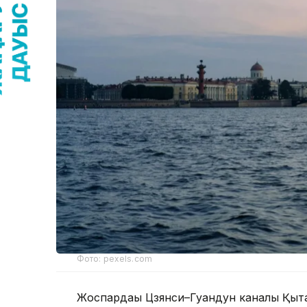
Фото: pexels.com
Жоспардағы Цзянси–Гуандун каналы Қыт