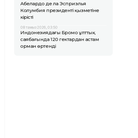
Абелардо де ла Эсприэлья
Колумбия президенті қызметіне
кірісті
08 тамыз 2026, 03:50
Индонезиядағы Бромо ұлттық
саябағында 120 гектардан астам
орман өртенді