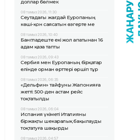
доллар бөлмек
08 тамыз 2026, 11:30
Сеутадағы жағдай Еуропаның
көші-қон саясатын өзгерте ме
08 тамыз 2026, 10:40
Бангладеште екі жол апатынан 16
адам қаза тапты
08 тамыз 2026, 09:43
Сербия мен Еуропаның бірқатар
елінде орман өрттері өршіп тұр
08 тамыз 2026, 06:35
«Дельфин» тайфуны Жапонияға
жетті: 500-ден астам рейс
тоқтатылды
08 тамыз 2026, 06:04
Испания үкіметі Италияны
біржақты шекаралық бақылауды
тоқтатуға шақырды
08 тамыз 2026, 04:57