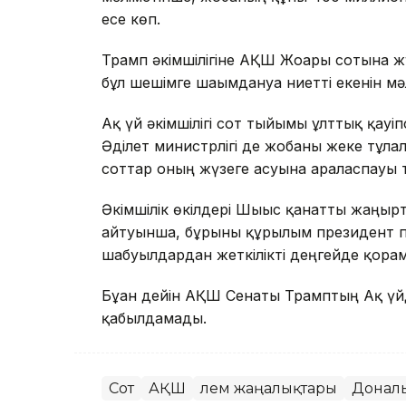
есе көп.
Трамп әкімшілігіне АҚШ Жоғарғы сотына жү
бұл шешімге шағымдануға ниетті екенін мә
Ақ үй әкімшілігі сот тыйымы ұлттық қауіп
Әділет министрлігі де жобаны жеке тұл
соттар оның жүзеге асуына араласпауы ти
Әкімшілік өкілдері Шығыс қанатты жаңғырт
айтуынша, бұрынғы құрылым президент п
шабуылдардан жеткілікті деңгейде қорғам
Бұған дейін АҚШ Сенаты Трамптың Ақ үй
қабылдамады.
Сот
АҚШ
Әлем жаңалықтары
Донал