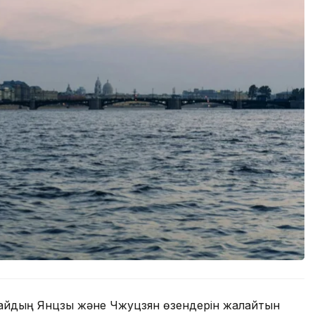
айдың Янцзы және Чжуцзян өзендерін жалғайтын