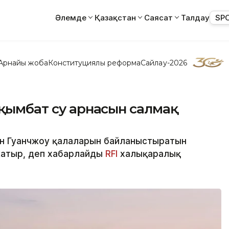
Әлемде
Қазақстан
Саясат
Талдау
SP
Арнайы жоба
Конституциялық реформа
Сайлау-2026
 қымбат су арнасын салмақ
ен Гуанчжоу қалаларын байланыстыратын
атыр, деп хабарлайды
RFI
халықаралық