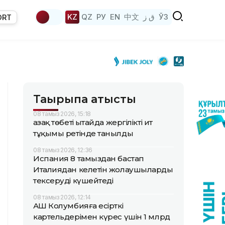
KZ
QZ
РУ
EN
中文
ق ز
ЎЗ
ORT
Тақырыпқа қатысты
08 тамыз 2026, 15:18
Қазақ төбеті Қытайда жергілікті ит
тұқымы ретінде танылды
08 тамыз 2026, 12:36
Испания 8 тамыздан бастап
Италиядан келетін жолаушыларды
тексеруді күшейтеді
08 тамыз 2026, 12:14
АҚШ Колумбияға есірткі
картельдерімен күрес үшін 1 млрд