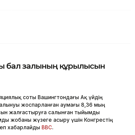
ғы бал залының құрылысын
яциялық соты Вашингтондағы Ақ үйдің
алынуы жоспарланған аумағы 8,36 мың
сын жалғастыруға салынған тыйымды
ды жобаны жүзеге асыру үшін Конгрестің
деп хабарлайды
BBC
.