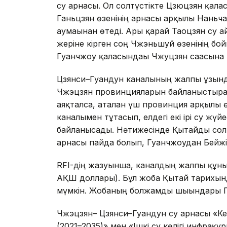
су арнасы. Ол солтүстікте Цзюцзян қалас
Ганьцзян өзенінің арнасы арқылы Наньч
аумағынан өтеді. Ары қарай Таоцзян су 
жеріне кірген соң Чжэньшуй өзенінің бо
Гуанчжоу қаласындағы Чжуцзян сағасына
Цзянси–Гуандун каналының жалпы ұзынды
Чжэцзян провинцияларын байланыстыратын 
аяқталса, аталған үш провинция арқылы ө
каналымен тұтасып, елдегі екі ірі су жүй
байланысады. Нәтижесінде Қытайды солт
арнасы пайда болып, Гуанчжоудан Бейжің
RFI-дің жазуынша, каналдың жалпы құн
АҚШ доллары). Бұл жоба Қытай тарихын
мүмкін. Жобаның болжамды шығындары Г
Чжэцзян– Цзянси–Гуандун су арнасы «Ке
(2021–2035)» мен «Ішкі су көлігі инфрақұ