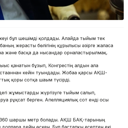
еуі бұл шешімді қолдады. Алайда тыйым тек
баның жерасты бөлігінің құрылысы әзірге жалғаса
ана және басқа да нысандар орналастырылмақ.
ығыс қанатын бұзып, Конгрестің алдын ала
тағаннан кейін туындады. Жобаға қарсы АҚШ-
тық қоры сотқа шағым түсірді.
ндегі жұмыстарды жүргізуге тыйым салып,
руға рұқсат берген. Апелляциялық сот енді осы
8 360 шаршы метр болады. АҚШ БАҚ-тарының
долларға дейін өскен. Бұл бастапқы есептен екі