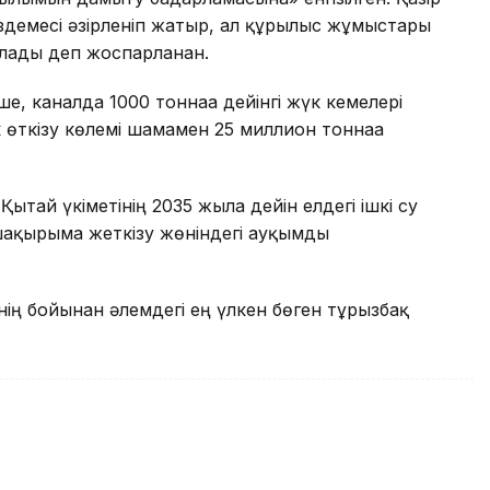
демесі әзірленіп жатыр, ал құрылыс жұмыстары
лады деп жоспарланған.
е, каналда 1000 тоннаға дейінгі жүк кемелері
өткізу көлемі шамамен 25 миллион тоннаға
ытай үкіметінің 2035 жылға дейін елдегі ішкі су
 шақырымға жеткізу жөніндегі ауқымды
ің бойынан әлемдегі ең үлкен бөген тұрғызбақ