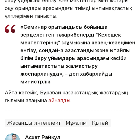
беру үдерісіне енгізу және мектептер мен жоғары
оқу орындары арасындағы тиімді ынтымақтастық
үлгілерімен танысты.
«Семинар қорытындысы бойынша
зерделенген тәжірибелерді "Келешек
мектептерінің" жұмысына кезең-кезеңімен
енгізу, сондай-ақ қазақстандық және қытайлық
білім беру ұйымдары арасындағы кәсіби
ынтымақтастықты жалғастыру
жоспарлануда», – деп хабарлайды
министрлік.
Айта кетейік, Бурабай қазақстандық жастардың
ғылыми алаңына
айналды
.
Жасанды интеллект
Мұғалім
Қытай
Асхат Райқұл