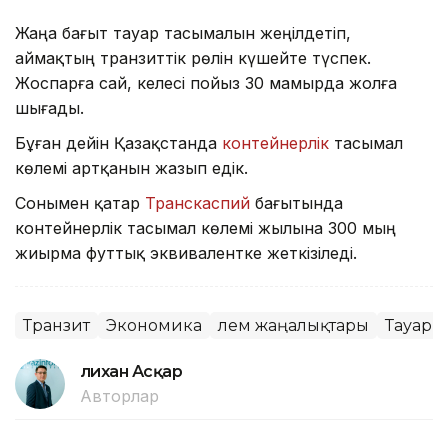
Жаңа бағыт тауар тасымалын жеңілдетіп,
аймақтың транзиттік рөлін күшейте түспек.
Жоспарға сай, келесі пойыз 30 мамырда жолға
шығады.
Бұған дейін Қазақстанда
контейнерлік
тасымал
көлемі артқанын жазып едік.
Сонымен қатар
Транскаспий
бағытында
контейнерлік тасымал көлемі жылына 300 мың
жиырма футтық эквивалентке жеткізіледі.
Транзит
Экономика
Әлем жаңалықтары
Тауар
Әлихан Асқар
Авторлар