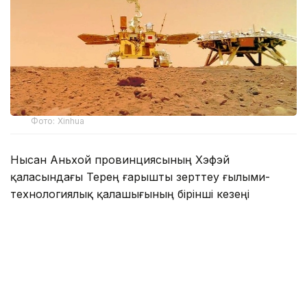
Фото: Xinhua
Нысан Аньхой провинциясының Хэфэй
қаласындағы Терең ғарышты зерттеу ғылыми-
технологиялық қалашығының бірінші кезеңі
аумағында бой көтереді. Зертхананы пайдалану
жұмыстарының бір бөлігін Терең ғарышты зерттеу
зертханасы (DSEL) атқарады.
Зертханада Марстан жеткізілетін үлгілердің де,
Жер биосферасының да қауіпсіздігін қамтамасыз
ететін екіжақты қорғаныс жүйесі енгізіледі.