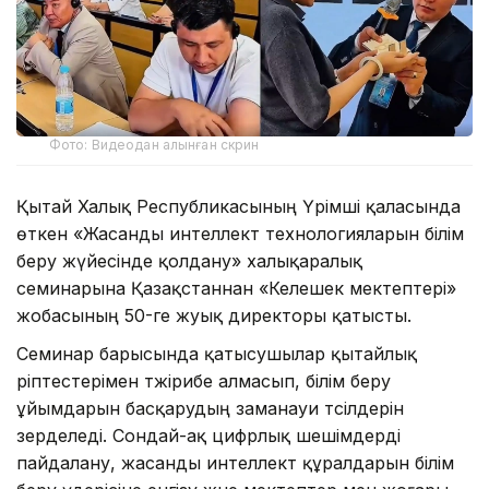
Фото: Видеодан алынған скрин
Қытай Халық Республикасының Үрімші қаласында
өткен «Жасанды интеллект технологияларын білім
беру жүйесінде қолдану» халықаралық
семинарына Қазақстаннан «Келешек мектептері»
жобасының 50-ге жуық директоры қатысты.
Семинар барысында қатысушылар қытайлық
әріптестерімен тәжірибе алмасып, білім беру
ұйымдарын басқарудың заманауи тәсілдерін
зерделеді. Сондай-ақ цифрлық шешімдерді
пайдалану, жасанды интеллект құралдарын білім