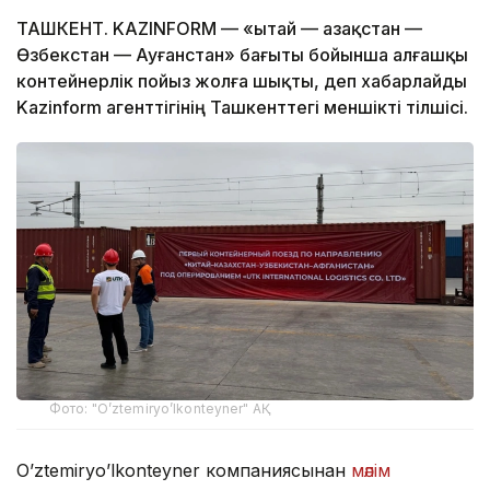
ТАШКЕНТ. KAZINFORM — «Қытай — Қазақстан —
Өзбекстан — Ауғанстан» бағыты бойынша алғашқы
контейнерлік пойыз жолға шықты, деп хабарлайды
Kazinform агенттігінің Ташкенттегі меншікті тілшісі.
Фото: "O’ztemiryo’lkonteyner" АҚ
O’ztemiryo’lkonteyner компаниясынан
мәлім