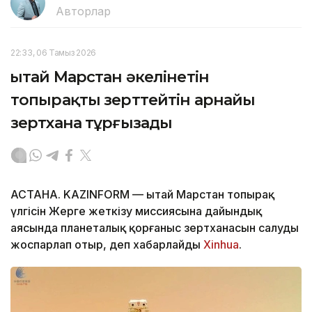
Авторлар
22:33, 06 Тамыз 2026
Қытай Марстан әкелінетін
топырақты зерттейтін арнайы
зертхана тұрғызады
АСТАНА. KAZINFORM — Қытай Марстан топырақ
үлгісін Жерге жеткізу миссиясына дайындық
аясында планеталық қорғаныс зертханасын салуды
жоспарлап отыр, деп хабарлайды
Xinhua
.