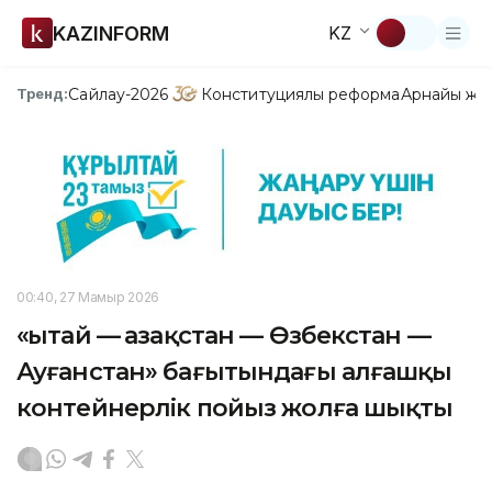
KAZINFORM
KZ
Сайлау-2026
Конституциялық реформа
Арнайы жо
Тренд:
00:40, 27 Мамыр 2026
«Қытай — Қазақстан — Өзбекстан —
Ауғанстан» бағытындағы алғашқы
контейнерлік пойыз жолға шықты