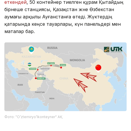
еткендей
, 50 контейнер тиелген құрам Қытайдың
бірнеше станциясы, Қазақстан және Өзбекстан
аумағы арқылы Ауғанстанға өтеді. Жүктердің
қатарында кеңсе тауарлары, күн панельдері мен
маталар бар.
Фото: "O’ztemiryo’lkonteyner" АҚ