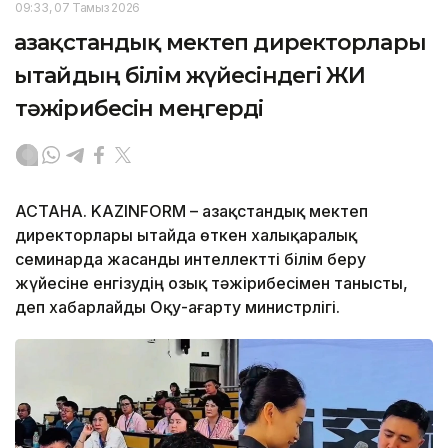
09:33, 07 Тамыз 2026
Қазақстандық мектеп директорлары
Қытайдың білім жүйесіндегі ЖИ
тәжірибесін меңгерді
АСТАНА. KAZINFORM – Қазақстандық мектеп
директорлары Қытайда өткен халықаралық
семинарда жасанды интеллектті білім беру
жүйесіне енгізудің озық тәжірибесімен танысты,
деп хабарлайды Оқу-ағарту министрлігі.