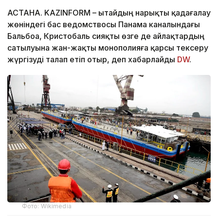
АСТАНА. KAZINFORM – Қытайдың нарықты қадағалау
жөніндегі бас ведомствосы Панама каналындағы
Бальбоа, Кристобаль сияқты өзге де айлақтардың
сатылуына жан-жақты монополияға қарсы тексеру
жүргізуді талап етіп отыр, деп хабарлайды
DW
.
Фото: Wikimedia