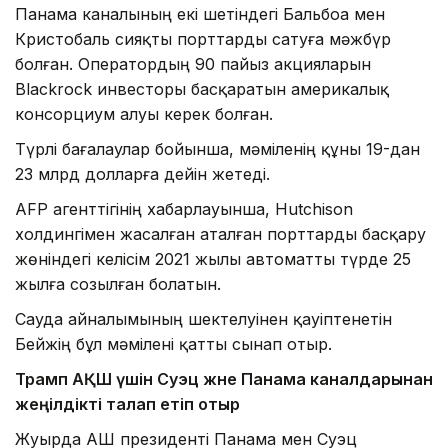
Панама каналының екі шетіндегі Бальбоа мен
Кристобаль сияқты порттарды сатуға мәжбүр
болған. Оператордың 90 пайыз акцияларын
Blackrock инвесторы басқаратын америкалық
консорциум алуы керек болған.
Түрлі бағалаулар бойынша, мәміленің құны 19-дан
23 млрд долларға дейін жетеді.
AFP агенттігінің хабарлауынша, Hutchison
холдингімен жасалған аталған порттарды басқару
жөніндегі келісім 2021 жылы автоматты түрде 25
жылға созылған болатын.
Сауда айналымының шектелуінен қауіптенетін
Бейжің бұл мәмілені қатты сынап отыр.
Трамп АҚШ үшін Суэц және Панама каналдарынан
жеңілдікті талап етіп отыр
Жуырда АҚШ президенті Панама мен Суэц