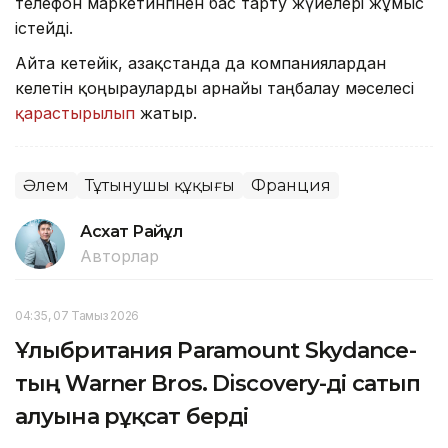
телефон маркетингінен бас тарту жүйелері жұмыс
істейді.
Айта кетейік, Қазақстанда да компаниялардан
келетін қоңырауларды арнайы таңбалау мәселесі
қарастырылып
жатыр.
Әлем
Тұтынушы құқығы
Франция
Асхат Райқұл
Авторлар
04:35, 07 Тамыз 2026
Ұлыбритания Paramount Skydance-
тың Warner Bros. Discovery-ді сатып
алуына рұқсат берді