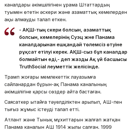
каналдары әкімшілігінен Құрама Штаттардың
туымен өтетін әскери және азаматтық кемелерден
ақы алмауды талап еткен.
- АҚШ-тың әскери болсын, азаматтық
болсын, кемелерінің Суэц және Панама
каналдарынан ешқандай төлемсіз өтуіне
рұқсат етілуі керек. АҚШ-сыз бұл каналдар
болмайтын еді,- деп жазды Ақ үй басшысы
TruthSocial әлеуметтік желісінде.
Трамп жоғары мемлекеттік лауазымға
сайланардан бұрын-ақ Панама каналының
әкімшілігіне қарсы сөздер айта бастаған.
Саясаткер Қытайға тәуелділіктен арылып, АҚШ-пен
тығыз жұмыс істеуді талап етті.
Атлант және Тынық мұхиттарын жалғап жатқан
Панама каналын АҚШ 1914 жылы салған. 1999