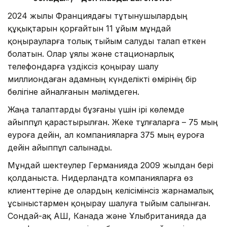
2024 жылы Франциядағы тұтынушылардың
құқықтарын қорғайтын 11 ұйым мұндай
қоңырауларға толық тыйым салуды талап еткен
болатын. Олар ұялы және стационарлық
телефондарға үздіксіз қоңырау шалу
миллиондаған адамның күнделікті өмірінің бір
бөлігіне айналғанын мәлімдеген.
Жаңа талаптарды бұзғаны үшін ірі көлемде
айыппұл қарастырылған. Жеке тұлғаларға – 75 мың
еуроға дейін, ал компанияларға 375 мың еуроға
дейін айыппұл салынады.
Мұндай шектеулер Германияда 2009 жылдан бері
қолданыста. Нидерландта компанияларға өз
клиенттеріне де олардың келісімінсіз жарнамалық
ұсыныстармен қоңырау шалуға тыйым салынған.
Сондай-ақ АҚШ, Канада және Ұлыбританияда да