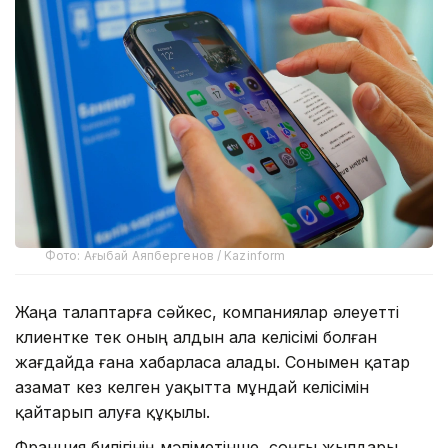
Фото: Ағыбай Аяпбергенов / Kazinform
Жаңа талаптарға сәйкес, компаниялар әлеуетті
клиентке тек оның алдын ала келісімі болған
жағдайда ғана хабарласа алады. Сонымен қатар
азамат кез келген уақытта мұндай келісімін
қайтарып алуға құқылы.
Франция билігінің мәліметінше, соңғы жылдары