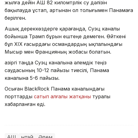
жылға дейін АҚШ 82 киломтрлік су дәлізін
бақылауда ұстап, артынан ол толығымен Панамаға
берілген.
Ашық дереккөздерге қарағанда, Суэц каналы
бойынша Трамп бұрын ештеңе демеген. Өйткені
бұл XIX ғасырдағы османдардың ықпалындағы
Мысыр мен Францияның жобасы болатын.
Қазіргі таңда Суэц каналына әлемдік теңіз
саудасының 10-12 пайызы тиесілі, Панама
каналына 5-6 пайызы.
Осыған BlackRock Панама каналындағы
порттарды
сатып алғалы жатқаны
туралы
хабарланған еді.
АҚШ
Қытай
Әлем