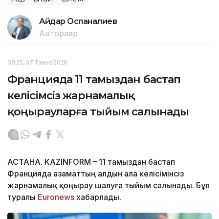
Айдар Оспаналиев
Авторлар
08:25, 07 Тамыз 2026
Францияда 11 тамыздан бастап
келісімсіз жарнамалық
қоңырауларға тыйым салынады
АСТАНА. KAZINFORM – 11 тамыздан бастап
Францияда азаматтың алдын ала келісімінсіз
жарнамалық қоңырау шалуға тыйым салынады. Бұл
туралы
Euronews
хабарлады.