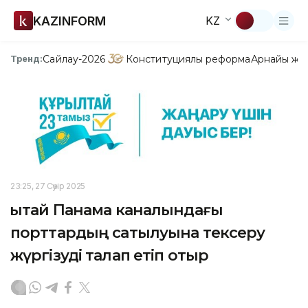
KAZINFORM
KZ
Сайлау-2026
Конституциялық реформа
Арнайы жо
Тренд:
23:25, 27 Сәуір 2025
Қытай Панама каналындағы
порттардың сатылуына тексеру
жүргізуді талап етіп отыр