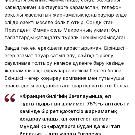
қабылданған шектеулерге қарамастан, телефон
арқылы жасалатын жарнамалық қоңыраулар елде
әлі де өзекті мәселе болып отыр. Сондықтан
Президент Эмманюэль Макронның үкіметі бұл
талаптарды қатаңдату туралы шешім қабылдаған.
Заңда тек екі ерекшелік қарастырылған. Біріншісі –
егер азамат тауар сатып алу, сайтқа тіркелу,
сауалнама толтыру немесе дүкенге бару кезінде
жарнамалық қоңырауларға келісім берген болса.
Екіншісі – егер қоңырау компания мен тұтынушы
арасындағы қолданыстағы шартқа қатысты болса.
«Франция билігінің бағалауынша, ел
тұрғындарының шамамен 75%-ы аптасына
кемінде бір рет қажетсіз жарнамалық
қоңырау алады, ал көптеген азамат
мұндай қоңырауларға бұдан да жиі тап
болады», – деп жазды Euronews.