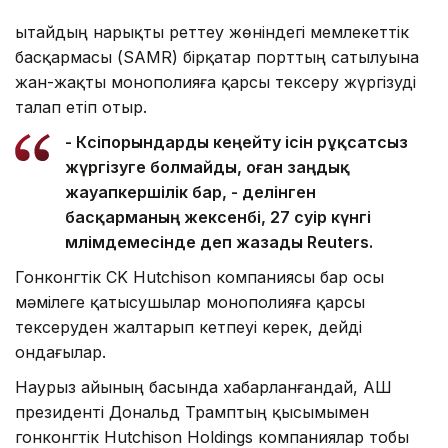
Қытайдың нарықты реттеу жөніндегі мемлекеттік
басқармасы (SAMR) бірқатар порттың сатылуына
жан-жақты монополияға қарсы тексеру жүргізуді
талап етіп отыр.
- Кәсіпорындарды кеңейту ісін рұқсатсыз
жүргізуге болмайды, оған заңдық
жауапкершілік бар, - делінген
басқарманың жексенбі, 27 сәуір күнгі
мәлімдемесінде деп жазады Reuters.
Гонконгтік CK Hutchison компаниясы бар осы
мәмілеге қатысушылар монополияға қарсы
тексеруден жалтарып кетпеуі керек, дейді
ондағылар.
Наурыз айының басында хабарланғандай, АҚШ
президенті Дональд Трамптың қысымымен
гонконгтік Hutchison Holdings компаниялар тобы