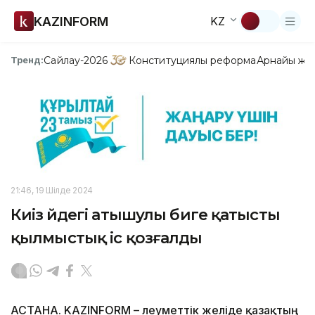
KAZINFORM
KZ
Сайлау-2026
Конституциялық реформа
Арнайы жо
Тренд:
21:46, 19 Шілде 2024
Киіз үйдегі атышулы биге қатысты
қылмыстық іс қозғалды
АСТАНА. KAZINFORM – Әлеуметтік желіде қазақтың