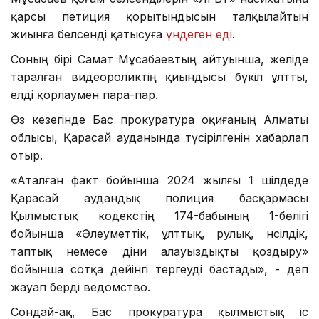
қарсы петиция қорытындысын талқылайтын
жиынға белсенді қатысуға
үндеген еді
.
Соның бірі Самат Мұсабаевтың айтуынша, желіде
таралған видеороликтің қиындысы бүкіл ұлтты,
елді қорлаумен пара-пар.
Өз кезегінде Бас прокуратура оқиғаның Алматы
облысы, Қарасай ауданында түсірілгенін хабарлап
отыр.
«Аталған факт бойынша 2024 жылғы 1 шілдеде
Қарасай аудандық полиция басқармасы
Қылмыстық кодекстің 174-бабының 1-бөлігі
бойынша «Әлеуметтік, ұлттық, рулық, нәсілдік,
таптық немесе діни алауыздықты қоздыру»
бойынша сотқа дейінгі тергеуді бастады», - деп
жауап берді ведомство.
Сондай-ақ, Бас прокуратура қылмыстық іс