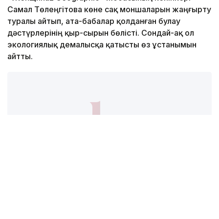
Самал Төлеңгітова көне сақ моншаларын жаңғырту
туралы айтып, ата-бабалар қолданған булау
дәстүрлерінің қыр-сырын бөлісті. Сондай-ақ ол
экологиялық демалысқа қатысты өз ұстанымын
айтты.
Фото: explorekazakhstan.net
Ата-баба мұрасының жаңғыруы