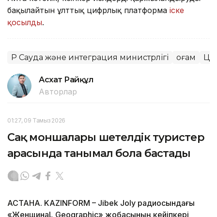
бақылайтын ұлттық цифрлық платформа
іске
қосылды
.
ҚР Сауда және интеграция министрлігі
Қоғам
Ци
Асхат Райқұл
Авторлар
01:27, 09 Тамыз 2026
Сақ моншалары шетелдік туристер
арасында танымал бола бастады
АСТАНА. KAZINFORM – Jibek Joly радиосындағы
«ЖенщинаL Geographic» жобасының кейіпкері