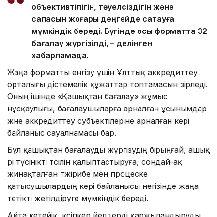
объективтілігін, тәуелсіздігін және
сапасын жоғары деңгейде сақтауға
мүмкіндік береді. Бүгінде осы форматта 32
бағалау жүргізілді, – делінген
хабарламада.
Жаңа форматты енгізу үшін Ұлттық аккредиттеу
орталығы әдістемелік құжаттар топтамасын әзірледі.
Оның ішінде «Қашықтан бағалау» жұмыс
нұсқаулығы, бағалаушыларға арналған ұсынымдар
және аккредиттеу субъектілеріне арналған кері
байланыс сауалнамасы бар.
Бұл қашықтан бағалауды жүргізудің бірыңғай, ашық
әрі түсінікті тәсілін қалыптастыруға, сондай-ақ
жинақталған тәжірибе мен процеске
қатысушылардың кері байланысы негізінде жаңа
тетікті жетілдіруге мүмкіндік береді.
Айта кетейік, кәсіпкер әйелдерді қаржыландыруды