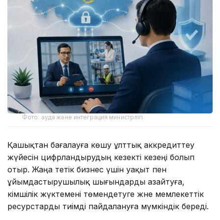
Фото: ауда және интеграция министрлігі
Қашықтан бағалауға көшу ұлттық аккредиттеу
жүйесін цифрландырудың кезекті кезеңі болып
отыр. Жаңа тетік бизнес үшін уақыт пен
ұйымдастырушылық шығындарды азайтуға,
әкімшілік жүктемені төмендетуге және мемлекеттік
ресурстарды тиімді пайдалануға мүмкіндік береді.