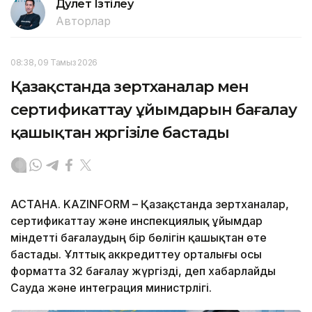
Дәулет Ізтілеу
Авторлар
08:38, 09 Тамыз 2026
Қазақстанда зертханалар мен
сертификаттау ұйымдарын бағалау
қашықтан жүргізіле бастады
АСТАНА. KAZINFORM – Қазақстанда зертханалар,
сертификаттау және инспекциялық ұйымдар
міндетті бағалаудың бір бөлігін қашықтан өте
бастады. Ұлттық аккредиттеу орталығы осы
форматта 32 бағалау жүргізді, деп хабарлайды
Сауда және интеграция министрлігі.