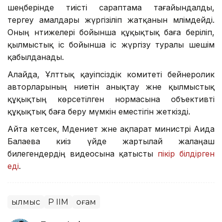
шеңберінде тиісті сараптама тағайындалды,
тергеу амалдары жүргізіліп жатқанын мәлімдейді.
Оның нәтижелері бойынша құқықтық баға беріліп,
қылмыстық іс бойынша іс жүргізу туралы шешім
қабылданады.
Алайда, Ұлттық қауіпсіздік комитеті бейнеролик
авторларының ниетін анықтау және қылмыстық
құқықтың көрсетілген нормасына объективті
құқықтық баға беру мүмкін еместігін жеткізді.
Айта кетсек, Мәдениет және ақпарат министрі Аида
Балаева киіз үйде жартылай жалаңаш
билегендердің видеосына қатысты
пікір білдірген
еді
.
Қылмыс
ҚР ІІМ
Қоғам