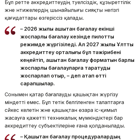
Бұл ретте аккредиттеудің тәуелсіздік, құзыреттілік
және нәтижелердің шынайылығы сияқты негізгі
қағидаттары өзгеріссіз қалады.
– 2026 жылы қашықтан бағалау екінші
жоспарлы бағалау кезінде пилоттық
режимде жүргізіледі. Ал 2027 жылы Ұлттық
аккредиттеу орталығы бұл тәжірибені
кеңейтіп, қашықтан бағалау форматын барлық
жоспарлы бағалауларға таратуды
жоспарлап отыр, – деп атап өтті
сарапшылар.
Сонымен қатар бағалауды қашықтан жүргізу
міндетті емес. Бұл тетік белгіленген талаптарға
сәйкес келетін және қашықтан өзара іс-қимыл
жасауға қажетті техникалық мүмкіндіктері бар
аккредиттеу субъектілеріне ғана қолданылады.
– Қашықтан бағалау процедуралардың