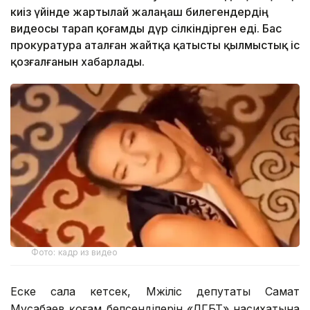
киіз үйінде жартылай жалаңаш билегендердің
видеосы тарап қоғамды дүр сілкіндірген еді. Бас
прокуратура аталған жайтқа қатысты қылмыстық іс
қозғалғанын хабарлады.
Фото: кадр из видео
Еске сала кетсек, Мәжіліс депутаты Самат
Мұсабаев қоғам белсенділерін «ЛГБТ» насихатына