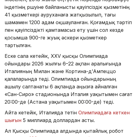
індетінің өршуіне байланысты қауіпсіздік қызметінің
41 қызметкері ауруханаға жатқызылып, тағы
шамамен 1200 адам оқшауланған. Қоғамдық тәртіп
пен қауіпсіздікті қамтамасыз ету үшін сол кезде
қосымша 900-ге жуық әскери қызметкер
тартылған.
Еске сала кетейік, XXV қысқы Олимпиада
ойындары 2026 жылғы 6–22 ақпан аралығында
Италияның Милан және Кортина-д’Ампеццо
қалаларында өтеді. Олимпиада ойындарының
ашылу салтанаты 6 ақпанда аңызға айналған
«Сан-Сиро» стадионында Италия уақытымен сағат
20:00-де (Астана уақытымен 00:00-де) өтеді.
Айта кетейік, Италияда өтетін
Олимпиадаға кеткен
шығын
5 миллиард доллардан асты.
Ал Қысқы Олимпиада алдында қытайлық робот