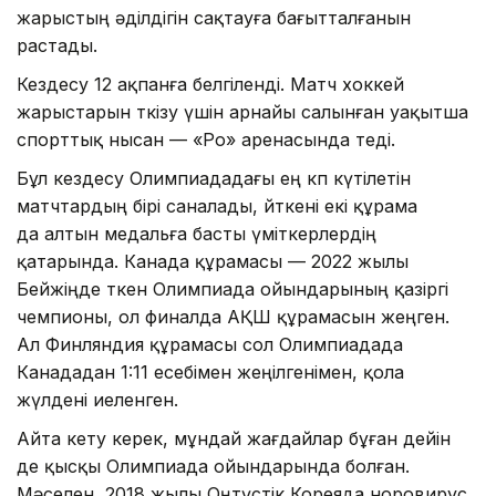
жарыстың әділдігін сақтауға бағытталғанын
растады.
Кездесу 12 ақпанға белгіленді. Матч хоккей
жарыстарын өткізу үшін арнайы салынған уақытша
спорттық нысан — «Ро» аренасында өтеді.
Бұл кездесу Олимпиададағы ең көп күтілетін
матчтардың бірі саналады, өйткені екі құрама
да алтын медальға басты үміткерлердің
қатарында. Канада құрамасы — 2022 жылы
Бейжіңде өткен Олимпиада ойындарының қазіргі
чемпионы, ол финалда АҚШ құрамасын жеңген.
Ал Финляндия құрамасы сол Олимпиадада
Канададан 1:11 есебімен жеңілгенімен, қола
жүлдені иеленген.
Айта кету керек, мұндай жағдайлар бұған дейін
де қысқы Олимпиада ойындарында болған.
Мәселен, 2018 жылы Оңтүстік Кореяда норовирус