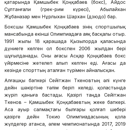
қатарында Қамшыбек Қоңқабаев (бокс), Айдос
Сұлтанғали (грек-рим күресі), Абылайхан
Жұбаназар мен Нұрлыхан Шархан (дзюдо) бар.
Боксшы Қамшыбек Қоңқабаев өзінің спортшылық
мансабында екінші Олимпиадаға аяқ басқалы отыр.
1991 жылы 18 қарашада Қызылорда қаласында
дүниеге келген ол бокспен 2006 жылдан бері
шұғылданады. Оны ағасы Асқар Қоңқабаев бокс
үйірмесіне жетелеп алып келген еді. Ағасы да
кезінде спорттың аталған түрімен айналысқан.
Алғашқы бапкері Сейітжан Төкеновтың әлі күнге
дейін шәкіртіне тәлім беріп келеді. қоластында
жүріп қаныға бастады. Қазіргі таңда Сейітжан
Төкенов – Қамшыбек Қоңқабаевтың жеке бапкері.
Аса ауыр салмақтағы былғары қолғап шебері
қазірге дейін Токио Олимпиадасының қола
жүлдегер атанса, әлем чемпионатында 2017, 2019