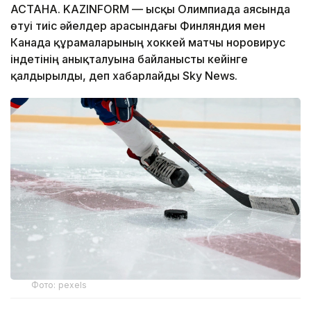
АСТАНА. KAZINFORM — Қысқы Олимпиада аясында
өтуі тиіс әйелдер арасындағы Финляндия мен
Канада құрамаларының хоккей матчы норовирус
індетінің анықталуына байланысты кейінге
қалдырылды, деп хабарлайды Sky News.
Фото: pexels