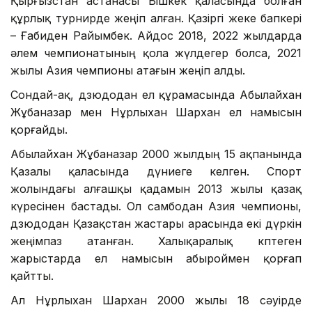
Қырғызстан астанасы Бішкек қаласында болған
құрлық турнирде жеңіп алған. Қазіргі жеке бапкері
– Ғабиден Райымбек. Айдос 2018, 2022 жылдарда
әлем чемпионатының қола жүлдегер болса, 2021
жылы Азия чемпионы атағын жеңіп алды.
Сондай-ақ, дзюдодан ел құрамасында Абылайхан
Жұбаназар мен Нұрлыхан Шархан ел намысын
қорғайды.
Абылайхан Жұбаназар 2000 жылдың 15 ақпанында
Қазалы қаласында дүниеге келген. Спорт
жолындағы алғашқы қадамын 2013 жылы қазақ
күресінен бастады. Ол самбодан Азия чемпионы,
дзюдодан Қазақстан жастары арасында екі дүркін
жеңімпаз атанған. Халықаралық көптеген
жарыстарда ел намысын абыроймен қорғап
қайтты.
Ал Нұрлыхан Шархан 2000 жылы 18 сәуірде