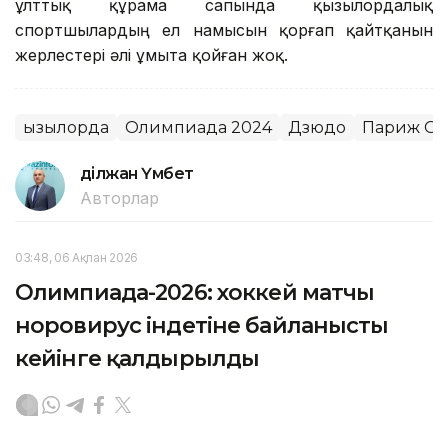
ұлттық құрама сапында қызылордалық
спортшылардың ел намысын қорғап қайтқанын
жерлестері әлі ұмыта қойған жоқ.
Қызылорда
Олимпиада 2024
Дзюдо
Париж О
Әділжан Үмбет
Авторлар
03:48, 06 Ақпан 2026
Олимпиада-2026: хоккей матчы
норовирус індетіне байланысты
кейінге қалдырылды