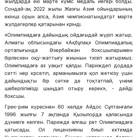
жылдарда екі мәрте күміс медаль иегері болды.
Сондай-ақ 2022 жылы Жазғы Азия ойындарының
екінші орын алса, Азия чемпионатындатөрт мәрте
жүлдегерлер қатарынан көрінді.
«Олимпиадаға дайындық ойдағыдай жүріп жатыр.
Алматы облысындағы «Ақбұлақ» Олимпиадалық
орталығында Әзербайжан боксшыларымен
бірлескен оқу-жаттығу жиынын өткізіп жатырмыз.
Олимпиадаға аз уақыт қалды. Париждегі додада
сәтті өнер көрсетіп, арманымызға қол жеткізу үшін
дайындықты бір сәтке де тоқтатпай, үнемі
шеберлігімізді шыңдап отыру керек», - дейді
боксшы.
Грек-рим күресінен 60 келіде Айдос Сұлтанғали
1996 жылғы 7 ақпанда Қызылорда қаласында
дүниеге келген. Парижде алғаш рет Олимпиадаға
қатысады. Ол лицензияны биыл көктемде