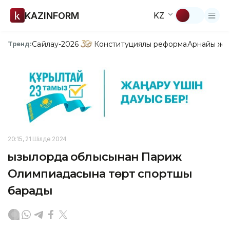
KAZINFORM
KZ
Сайлау-2026
Конституциялық реформа
Арнайы жо
Тренд:
20:15, 21 Шілде 2024
Қызылорда облысынан Париж
Олимпиадасына төрт спортшы
барады