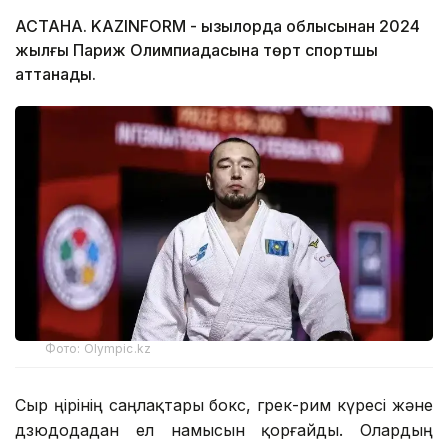
АСТАНА. KAZINFORM - Қызылорда облысынан 2024
жылғы Париж Олимпиадасына төрт спортшы
аттанады.
Фото: Olympic.kz
Сыр өңірінің саңлақтары бокс, грек-рим күресі және
дзюдодадан ел намысын қорғайды. Олардың