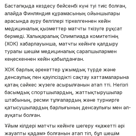
Бастапқыда кездесу бейсенбі күні өтуі тиіс болған,
алайда Финляндия құрамасының ойыншылары
арасында ауру белгілері тіркелгеннен кейін
медициналық қызметтер матчты өткізуге рұқсат
бермеді. Халықаралық Олимпиада комитетінің
(ХОК) хабарлауынша, матчты кейінге қалдыру
туралы шешім медициналық сарапшылармен
кеңескеннен кейін қабылданған.
ХОК барлық әрекеттер ұжымдық түрде және
денсаулық пен қауіпсіздікті сақтау хаттамаларына
қатаң сәйкес жүзеге асырылғанын атап өтті. Негізгі
басымдық спортшылардың, жаттықтырушылар
штабының, ресми тұлғалардың және турнирге
қатысушылардың барлығының денсаулығы мен әл-
ауқаты болған.
Ұйым өкілдері матчты кейінге шегеру «қажетті әрі
жауапты қадам» болғанын атап өтіп, бұл шешім