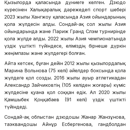
Қызылорда қаласында дүниеге келген. Дзюдо
күресінен Халықаралық дәрежедегі спорт шебері
2023 жылы Хангжоу қаласында Азия ойындарының
қола жүлдесін алды. Сондай-ақ сол жылы Азия
ойындарында және Париж Гранд Слэм турнирінде
қола жүлде алды. 2022 жылы Азия чемпионатында
үздік үштікті түйіндесе, еліміздің бірнеше дүркін
жеңімпазы және жүлдегері болған.
Айта кетсек, бұған дейін 2012 жылы қызылордалық
Марина Вольнова (75 келі) әйелдер боксында қола
жүлдеге қол созды. 2016 жылы ауыр атлетикадан
Александр Зайчиковтің (105 келіден жоғары) күміс
жүлдесіне қуана қол соққан едік. Ал 2020 жылы
Қамшыбек Қоңқабаев (91 келі) үздік үштікті
түйіндеді.
Сондай-ақ облыстан дзюдошы Жанар Жанзұнова,
таэквандошы Айнұр Есбергенова, гандболдан