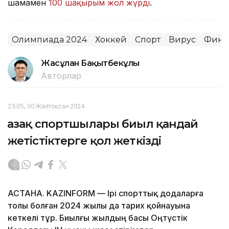
шамамен
100 шақырым жол жүрді
.
Олимпиада 2024
Хоккей
Спорт
Вирус
Финл
Жасұлан Бақытбекұлы
Авторлар
23:05, 30 Желтоқсан 2024
Қазақ спортшылары биыл қандай
жетістіктерге қол жеткізді
АСТАНА. KAZINFORM — Ірі спорттық додаларға
толы болған 2024 жылы да тарих қойнауына
кеткелі тұр. Биылғы жылдың басы Оңтүстік