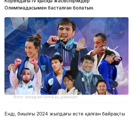
Кореядағы IV қысқы жасөспірімдер
Олимпиадасымен басталған болатын.
Фото: instagram.com/kaz_judoteam
Енді, биылғы 2024 жылдағы есте қалған байрақты
бәсекелер туралы қысқаша тоқталып өтсек.
Канвон-2024:
(Оңтүстік Корея) Олимпиадасы