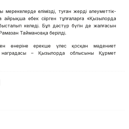
ерекелерде еліміздің, туған жердің әлеуметтік-
айрықша еңбек сіңірген тұлғаларға «Қызылорда
бысталып келеді. Бұл дәстүр бүгін де жалғасын
 Рамазан Таймановқа берілді.
 мен өнеріне ерекше үлес қосқан мәдениет
 наградасы – Қызылорда облысының Құрмет