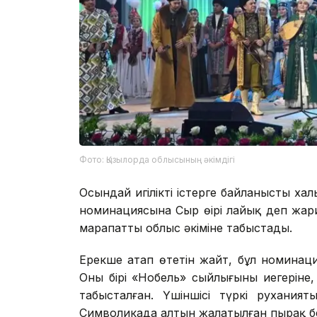
Фото: Қызылорда облысының әкімдігі
Осындай игілікті істерге байланысты ха
номинациясына Сыр өңірі лайық деп жа
марапатты облыс әкіміне табыстады.
Ерекше атап өтетін жайт, бұл номинаци
Оның бірі «Нобель» сыйлығының иегеріне
табысталған. Үшіншісі түркі руханият
Символикада алтын жалатылған пырақ б