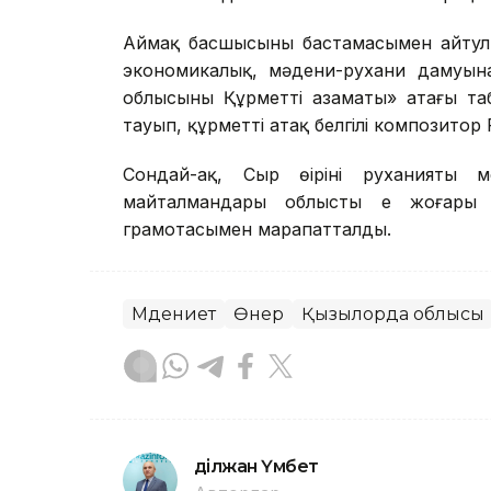
Аймақ басшысының бастамасымен айтулы м
экономикалық, мәдени-рухани дамуына 
облысының Құрметті азаматы» атағы та
тауып, құрметті атақ белгілі композитор
Сондай-ақ, Сыр өңірінің руханияты
майталмандары облыстың ең жоғары
грамотасымен марапатталды.
Мәдениет
Өнер
Қызылорда облысы
Әділжан Үмбет