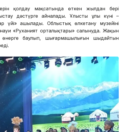
ерін қолдау мақсатында өткен жылдан бері
стау дәстүрге айналады. Ұлыстың ұлы күні –
 үйі» ашылады. Облыстық өлкетану музейінің
анауи «Руханият орталықтары» салынуда. Жақын
і өнерге баулып, шығармашылығын шыңдайтын
еді.