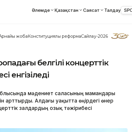
Әлемде
Қазақстан
Саясат
Талдау
SP
Арнайы жоба
Конституциялық реформа
Сайлау-2026
опадағы белгілі концерттік
і енгізіледі
 облысында мәдениет саласының мамандары
гін арттырды. Алдағы уақытта өңірдегі өнер
церттік залдардың озық тәжірибесі