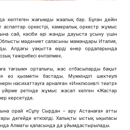
нда көптеген жағымды жаңалық бар. Бұған дейін
т аспаптар оркестрі, камералық оркестр жұмыс
ына сай, кәсіби әрі жанды дауыста ұсыну үшін
 Облыстың мәдениет саласының мамандары Италия,
ырды. Алдағы уақытта өңірдің өнер ордаларында
озық тәжірибесі енгізілмек.
ға тағзым» орталығы, жас отбасылардың бақыт
» өз қызметін бастады. Мүмкіндігі шектеулі
ерін насихаттауға арналған «Инклюзивті театр»
 үйірме ретінде жұмыс жасап келген «Жастар
нер көрсетуде.
ына орай «Сұлу Сырдан – ару Астанаға» атты
ры деңгейде өткізілді. Халықтың ыстық ықыласы
йында Алматы қаласында да ұйымдастырылады.