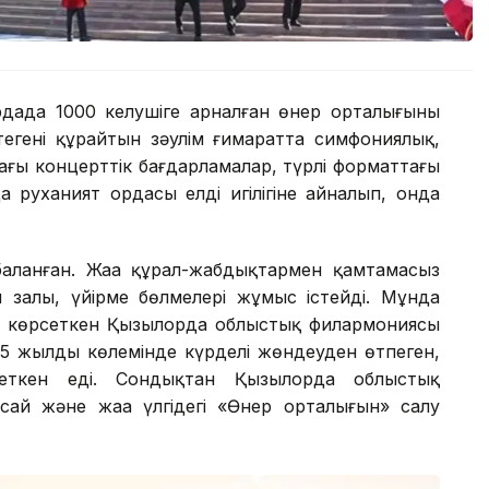
дада 1000 келушіге арналған өнер орталығының
теңгені құрайтын зәулім ғимаратта симфониялық,
ғы концерттік бағдарламалар, түрлі форматтағы
а руханият ордасы елдің игілігіне айналып, онда
баланған. Жаңа құрал-жабдықтармен қамтамасыз
н залы, үйірме бөлмелері жұмыс істейді. Мұнда
 көрсеткен Қызылорда облыстық филармониясы
15 жылдың көлемінде күрделі жөндеуден өтпеген,
ы жеткен еді. Сондықтан Қызылорда облыстық
сай және жаңа үлгідегі «Өнер орталығын» салу