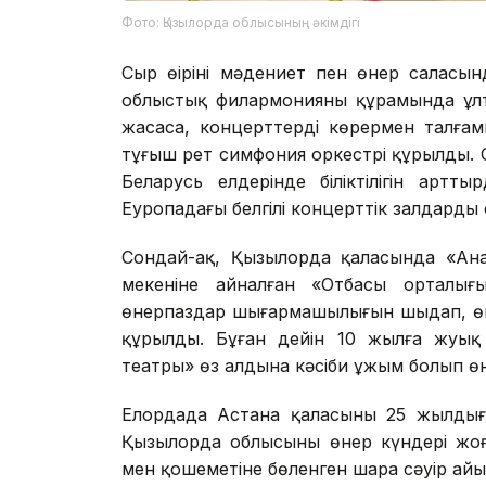
Фото: Қызылорда облысының әкімдігі
Сыр өңірінің мәдениет пен өнер саласы
облыстық филармонияның құрамында ұл
жасаса, концерттерді көрермен талғам
тұңғыш рет симфония оркестрі құрылды.
Беларусь елдерінде біліктілігін артт
Еуропадағы белгілі концерттік залдардың 
Сондай-ақ, Қызылорда қаласында «Ана
мекеніне айналған «Отбасы орталығы
өнерпаздар шығармашылығын шыңдап, өн
құрылды. Бұған дейін 10 жылға жуық
театры» өз алдына кәсіби ұжым болып ө
Елордада Астана қаласының 25 жылдығ
Қызылорда облысының өнер күндері жоға
мен қошеметіне бөленген шара сәуір а