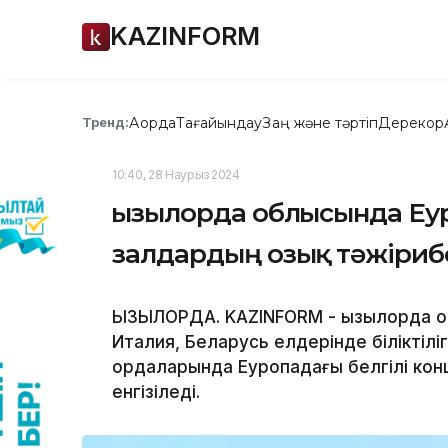
KAZINFORM
Ақорда
Тағайындау
Заң және тәртіп
Дерекқор
Тренд:
10:40, 28 Наурыз 2024
Қызылорда облысында Еур
залдардың озық тәжірибес
ҚЫЗЫЛОРДА. KAZINFORM - Қызылорда
Италия, Беларусь елдерінде біліктілі
ордаларында Еуропадағы белгілі кон
енгізіледі.