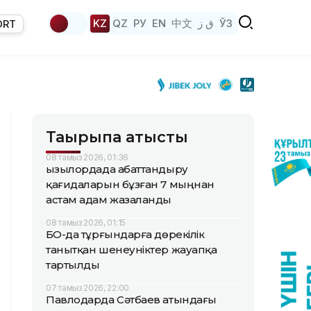
KZ
QZ
РУ
EN
中文
ق ز
ЎЗ
ORT
Тақырыпқа қатысты
08 тамыз 2026, 01:36
Қызылордада абаттандыру
қағидаларын бұзған 7 мыңнан
астам адам жазаланды
08 тамыз 2026, 01:15
БҚО-да тұрғындарға дөрекілік
танытқан шенеуніктер жауапқа
тартылды
07 тамыз 2026, 22:00
Павлодарда Сәтбаев атындағы