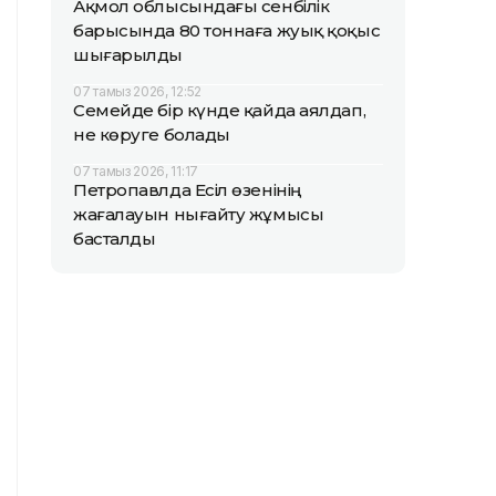
Ақмол облысындағы сенбілік
барысында 80 тоннаға жуық қоқыс
шығарылды
07 тамыз 2026, 12:52
Семейде бір күнде қайда аялдап,
не көруге болады
07 тамыз 2026, 11:17
Петропавлда Есіл өзенінің
жағалауын нығайту жұмысы
басталды