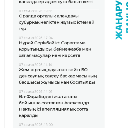
каналда ер адам суға батып кетті
07 тамыз 2026, 19:56
Оралда орталық алаңдағы
субұрқақ неліктен жұмыс істемей
тұр
07 тамыз 2026, 17:04
Нұрай Серікбай ісі: Сараптама
қорытындысы, бейнежазба мен
хат алмасулар нені көрсетті
07 тамыз 2026, 14:14
Жемқорлық дауынан кейін БҚО
денсаулық сақтау басқармасының
басшысы жұмысынан босатылды
07 тамыз 2026, 14:05
Әл-Фарабидегі жол апаты
бойынша сотталған Александр
Пактың ісі апелляциялық сотта
қаралды
07 тамыз 2026, 13:00