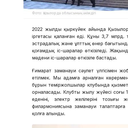
Фото: Қызылорда облысының әкімдігі
2022 жылдың қыркүйек айында Қызылор
іргетасы қаланған еді. Құны 3,7 млрд. 
эстрадалық және ұлттық өнер бағытында
қоғамдық іс-шаралар өткізіледі. Жақынд
мәдени іс-шаралар өткізіле бастады.
Ғимарат заманауи сәулет үлгісімен жо
етілмек. Мың адамға арналған көрерме
бұрын теміржолшылар клубында қызмет
орналасады. Клубтың жылу жүйесі соңғы 
еденінің, электр желілерінің тозығ
филармониясына заманауи талаптарға 
қолға алынды.