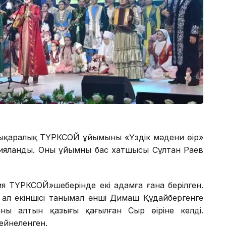
лықаралық ТҮРКСОЙ ұйымының «Үздік мәдени өңір»
рияланды. Оны ұйымның бас хатшысы Сұлтан Раев
я ТҮРКСОЙ»шеңберінде екі адамға ғана берілген.
, ал екіншісі танымал әнші Димаш Құдайбергенге
ының алтын қазығы қағылған Сыр өңіріне келді.
ейнеленген.