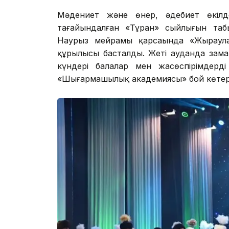
Мәдениет және өнер, әдебиет өкілд
тағайындалған «Тұран» сыйлығын табы
Наурыз мейрамы қарсаңында «Жыраулар
құрылысы басталды. Жеті ауданда зам
күндері балалар мен жасөспірімдерд
«Шығармашылық академиясы» бой көтер