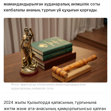
мамандандырылған ауданаралық әкімшілік соты
көпбалалы ананың тұрғын үй құқығын қорғады.
Фото: Қызылорда облысының мамандандырылған
ауданаралық әкімшілік соты
2024 жылы Қызылорда қаласының тұрғынына
жетім және ата-анасының қамқорлығынсыз қалған