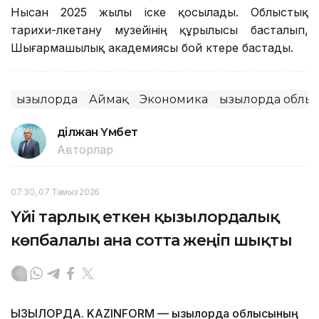
Нысан 2025 жылы іске қосылады. Облыстық
тарихи-өлкетану музейінің құрылысы басталып,
Шығармашылық академиясы бой көтере бастады.
Қызылорда
Аймақ
Экономика
Қызылорда облы
Әділжан Үмбет
Авторлар
07:30, 07 Тамыз 2026
Үйі тарлық еткен қызылордалық
көпбалалы ана сотта жеңіп шықты
ҚЫЗЫЛОРДА. KAZINFORM — Қызылорда облысының