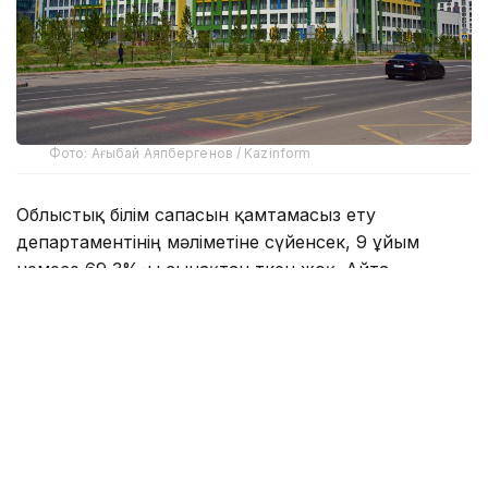
Фото: Ағыбай Аяпбергенов / Kazinform
Облыстық білім сапасын қамтамасыз ету
департаментінің мәліметіне сүйенсек, 9 ұйым
немесе 69,3%-ы сынақтан өткен жоқ. Айта
кетерлігі, оның барлығы – жеке балабақша.
- Мамыр айынан бастап білім беру
ұйымдарын мемлекеттік аттестаттау жаңа
форматта жүрді. Ол 22 балабақшаны
қамтыды. 13-іне анықталған кемшіліктерді
3 ай ішінде заңнама талаптарына
сәйкестендіру міндеті жүктелді, - деді