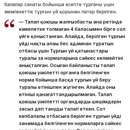
балалар санаты бойынша есепте тұрғаны үшін
мемлекеттік тұрғын үй қорынан пәтер берілген.
— Талап қоюшы жалғызбасты ана ретінде
кәмелетке толмаған 4 баласымен бірге сол
үйге қоныстанған. Алайда, берілген тұрғын
үйдің нақты алаңы бес адамнан тұратын
отбасы үшін Тұрғын үй қатынастары
туралы заң нормаларына сәйкес келмейтіні
анықталған. Осыған байланысты талап
қоюшы уәкілетті органға белгіленген
норма бойынша басқа тұрғын үй беру
туралы өтінішпен жүгінген. Алайда оның
өтініші қанағаттандырылмаған. Талап
қоюшы уәкілетті органдардың шешімдерін
заңсыз деп тануды талап еткен. Сот
көпбалалы отбасыға берілген тұрғын үйдің
заңнамада белгіленген нормаларға сәйкес