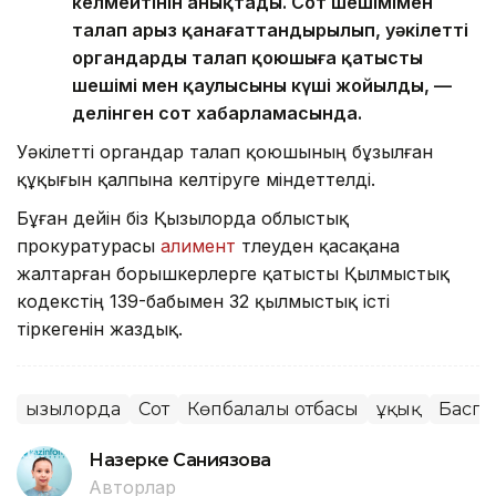
келмейтінін анықтады. Сот шешімімен
талап арыз қанағаттандырылып, уәкілетті
органдардың талап қоюшыға қатысты
шешімі мен қаулысының күші жойылды, —
делінген сот хабарламасында.
Уәкілетті органдар талап қоюшының бұзылған
құқығын қалпына келтіруге міндеттелді.
Бұған дейін біз Қызылорда облыстық
прокуратурасы
алимент
төлеуден қасақана
жалтарған борышкерлерге қатысты Қылмыстық
кодекстің 139-бабымен 32 қылмыстық істі
тіркегенін жаздық.
Қызылорда
Сот
Көпбалалы отбасы
Құқық
Баспа
Назерке Саниязова
Авторлар