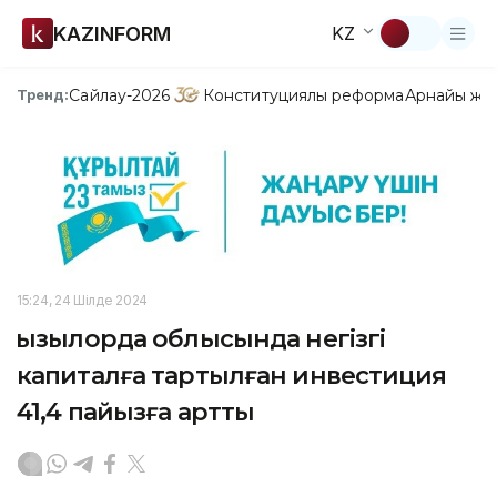
KAZINFORM
KZ
Сайлау-2026
Конституциялық реформа
Арнайы жо
Тренд:
15:24, 24 Шілде 2024
Қызылорда облысында негізгі
капиталға тартылған инвестиция
41,4 пайызға артты