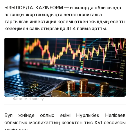
ҚЫЗЫЛОРДА. KAZINFORM — Қызылорда облысында
алғашқы жартжылдықта негізгі капиталға
тартылған инвестиция көлемі өткен жылдың есепті
кезеңімен салыстырғанда 41,4 пайыз артты.
Фото: Midjourney
Бұл жөнінде облыс әкiмi Нұрлыбек Нәлібаев
облыстық мәслихаттың кезектен тыс XVI сессиясы
мәлім етті.