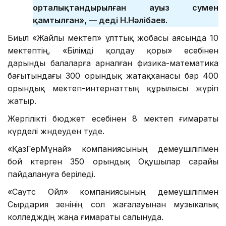
орталықтандырылған ауыз сумен
қамтылған», — деді Н.Нәлібаев.
Биыл «Жайлы мектеп» ұлттық жобасы аясында 10
мектептің, «Білімді қолдау қоры» есебінен
дарынды балаларға арналған физика-математика
бағытындағы 300 орындық жатақханасы бар 400
орындық мектеп-интернаттың құрылысы жүріп
жатыр.
Жергілікті бюджет есебінен 8 мектеп ғимараты
күрделі жөндеуден өтуде.
«ҚазГерМұнай» компаниясының демеушілігімен
бой көтерген 350 орындық Оқушылар сарайы
пайдалануға беріледі.
«Саутс Ойл» компаниясының демеушілігімен
Сырдария өзенінің сол жағалауынан музыкалық
колледждің жаңа ғимараты салынуда.