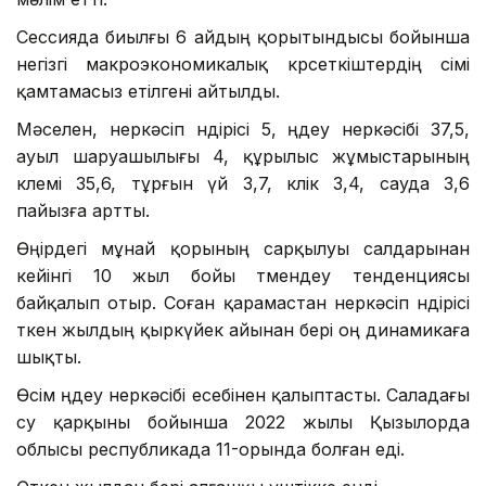
Сессияда биылғы 6 айдың қорытындысы бойынша
негізгі макроэкономикалық көрсеткіштердің өсімі
қамтамасыз етілгені айтылды.
Мәселен, өнеркәсіп өндірісі 5, өңдеу өнеркәсібі 37,5,
ауыл шаруашылығы 4, құрылыс жұмыстарының
көлемі 35,6, тұрғын үй 3,7, көлік 3,4, сауда 3,6
пайызға артты.
Өңірдегі мұнай қорының сарқылуы салдарынан
кейінгі 10 жыл бойы төмендеу тенденциясы
байқалып отыр. Соған қарамастан өнеркәсіп өндірісі
өткен жылдың қыркүйек айынан бері оң динамикаға
шықты.
Өсім өңдеу өнеркәсібі есебінен қалыптасты. Саладағы
өсу қарқыны бойынша 2022 жылы Қызылорда
облысы республикада 11-орында болған еді.