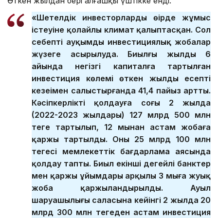
Өткен жылдан бері алғашқы үштікке енді.
«Шетелдік инвесторлардың өңірде жұмыс
істеуіне қолайлы климат қалыптасқан. Сол
себепті ауқымды инвестициялық жобалар
жүзеге асырылуда. Биылғы жылдың 6
айында негізгі капиталға тартылған
инвестиция көлемі өткен жылдың есепті
кезеңімен салыстырғанда 41,4 пайыз артты.
Кәсіпкерлікті қолдауға соңғы 2 жылда
(2022-2023 жылдары) 127 млрд 500 млн
теңге тартылып, 12 мыңнан астам жобаға
қаржы тартылды. Оның 25 млрд 100 млн
теңгесі мемлекеттік бағдарлама аясында
қолдау тапты. Биыл екінші деңгейлі банктер
мен қаржы ұйымдары арқылы 3 мыңға жуық
жоба қаржыландырылды. Ауыл
шаруашылығы саласына кейінгі 2 жылда 20
млрд 300 млн теңгеден астам инвестиция