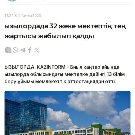
14:24, 06 Тамыз 2026
Қызылордада 32 жеке мектептің тең
жартысы жабылып қалды
ҚЫЗЫЛОРДА. KAZINFORM – Биыл қаңтар айында
Қызылорда облысындағы мектепке дейінгі 13 білім
беру ұйымы мемлекеттік аттестациядан өтті.