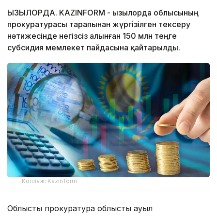
ҚЫЗЫЛОРДА. KAZINFORM - Қызылорда облысының
прокуратурасы тарапынан жүргізілген тексеру
нәтижесінде негізсіз алынған 150 млн теңге
субсидия мемлекет пайдасына қайтарылды.
Коллаж: Kazinform
Облыстық прокуратура облыстық ауыл