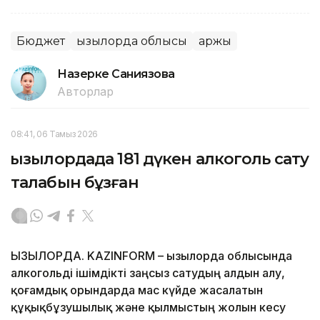
Бюджет
Қызылорда облысы
Қаржы
Назерке Саниязова
Авторлар
08:41, 06 Тамыз 2026
Қызылордада 181 дүкен алкоголь сату
талабын бұзған
ҚЫЗЫЛОРДА. KAZINFORM – Қызылорда облысында
алкогольді ішімдікті заңсыз сатудың алдын алу,
қоғамдық орындарда мас күйде жасалатын
құқықбұзушылық және қылмыстың жолын кесу