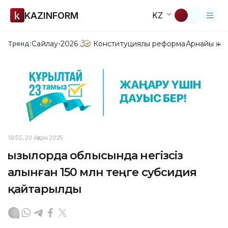
KAZINFORM
KZ
Сайлау-2026
Конституциялық реформа
Арнайы жо
Тренд:
19:55, 20 Ақпан 2025
Қызылорда облысында негізсіз
алынған 150 млн теңге субсидия
қайтарылды