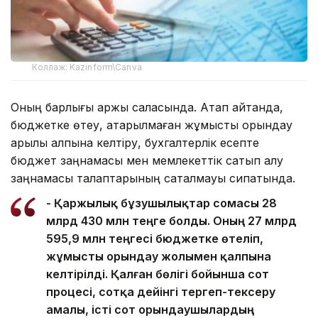
Коллаж: Kazinform\Canva
Оның барлығы қаржы саласында. Атап айтқанда,
бюджетке өтеу, атқарылмаған жұмысты орындау
арқылы қалпына келтіру, бухгалтерлік есепте
бюджет заңнамасы мен мемлекеттік сатып алу
заңнамасы талаптарының сақталмауы сипатында.
- Қаржылық бұзушылықтар сомасы 28
млрд 430 млн теңге болды. Оның 27 млрд
595,9 млн теңгесі бюджетке өтеліп,
жұмысты орындау жолымен қалпына
келтірілді. Қалған бөлігі бойынша сот
процесі, сотқа дейінгі тергеп-тексеру
амалы, істі сот орындаушылардың