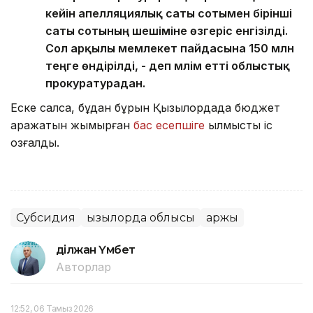
кейін апелляциялық саты сотымен бірінші
саты сотының шешіміне өзгеріс енгізілді.
Сол арқылы мемлекет пайдасына 150 млн
теңге өндірілді, - деп мәлім етті облыстық
прокуратурадан.
Еске салсақ, бұдан бұрын Қызылордада бюджет
қаражатын жымқырған
бас есепшіге
қылмыстық іс
қозғалды.
Субсидия
Қызылорда облысы
Қаржы
Әділжан Үмбет
Авторлар
12:52, 06 Тамыз 2026