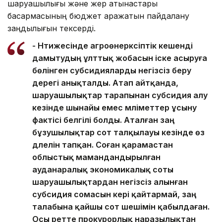
шаруашылығы және жер қатынастары
басқармасының бюджет қаражатын пайдалану
заңдылығын тексерді.
- Нәтижесінде агроөнеркәсіптік кешенді
дамытудың ұлттық жобасын іске асыруға
бөлінген субсидияларды негізсіз беру
дерегі анықталды. Атап айтқанда,
шаруашылықтар тарапынан субсидия алу
кезінде шынайы емес мәліметтер ұсыну
фактісі белгілі болды. Аталған заң
бұзушылықтар сот талқылауы кезінде өз
дәлелін тапқан. Соған қарамастан
облыстық мамандандырылған
ауданаралық экономикалық соты
шаруашылықтардан негізсіз алынған
субсидия сомасын кері қайтармай, заң
талабына қайшы сот шешімін қабылдаған.
Осы ретте прокурорлық наразылықтан