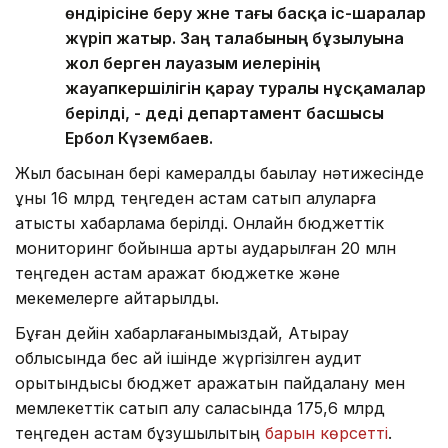
өндірісіне беру және тағы басқа іс-шаралар
жүріп жатыр. Заң талабының бұзылуына
жол берген лауазым иелерінің
жауапкершілігін қарау туралы нұсқамалар
берілді, - деді департамент басшысы
Ербол Күзембаев.
Жыл басынан бері камералдық бақылау нәтижесінде
құны 16 млрд теңгеден астам сатып алуларға
қатысты хабарлама берілді. Онлайн бюджеттік
мониторинг бойынша артық аударылған 20 млн
теңгеден астам қаражат бюджетке және
мекемелерге қайтарылды.
Бұған дейін хабарлағанымыздай, Атырау
облысында бес ай ішінде жүргізілген аудит
қорытындысы бюджет қаражатын пайдалану мен
мемлекеттік сатып алу саласында 175,6 млрд
теңгеден астам бұзушылықтың
барын көрсетті
.