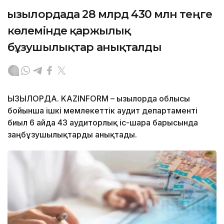
Қызылордада 28 млрд 430 млн теңге
көлемінде қаржылық
бұзушылықтар анықталды
ҚЫЗЫЛОРДА. KAZINFORM – Қызылорда облысы
бойынша ішкі мемлекеттік аудит департаменті
биыл 6 айда 43 аудиторлық іс-шара барысында
заңбұзушылықтарды анықтады.