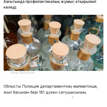
бағытында профилактикалық жұмыс атқарылып
келеді.
Фото: Kazinform
Облыстық Полиция департаментінің мәліметінше,
жыл басынан бері 181 дүкен сатушысының
алкоголь өнімін өткізу талаптарын бұзғаны
анықталды. Оларға қатысты әкімшілік хаттама