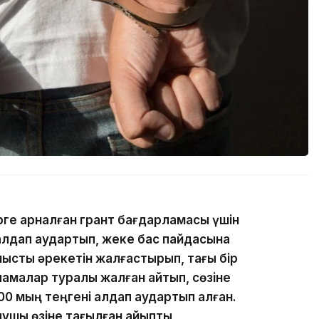
ге арналған грант бағдарламасы үшін
алдап аудартып, жеке бас пайдасына
мыстық әрекетін жалғастырып, тағы бір
ламалар туралы жалған айтып, сөзіне
400 мың теңгені алдап аудартып алған.
лушы өзіне тағылған айыпты