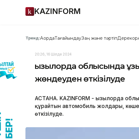
KAZINFORM
Ақорда
Тағайындау
Заң және тәртіп
Дерекқор
Тренд:
20:26, 16 Шілде 2024
Қызылорда облысында ұ
жөндеуден өткізілуде
АСТАНА. KAZINFORM - Қызылорда об
құрайтын автомобиль жолдары, көше
өткізілуде.