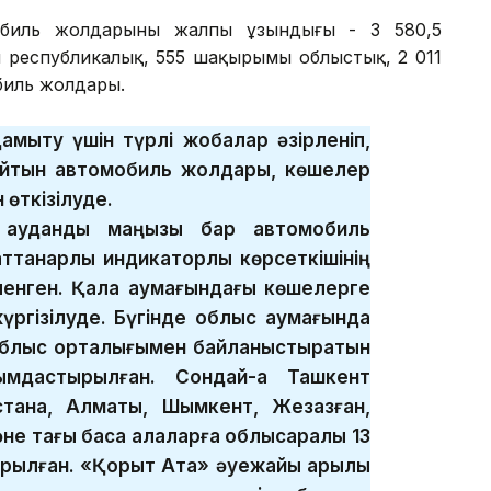
мобиль жолдарының жалпы ұзындығы - 3 580,5
ы республикалық, 555 шақырымы облыстық, 2 011
биль жолдары.
мыту үшін түрлі жобалар әзірленіп,
айтын автомобиль жолдары, көшелер
 өткізілуде.
аудандық маңызы бар автомобиль
ттанарлық индикаторлық көрсеткішінің
ленген. Қала аумағындағы көшелерге
үргізілуде. Бүгінде облыс аумағында
 облыс орталығымен байланыстыратын
мдастырылған. Сондай-ақ Ташкент
стана, Алматы, Шымкент, Жезқазған,
не тағы басқа қалаларға облысаралық 13
ылған. «Қорқыт Ата» әуежайы арқылы