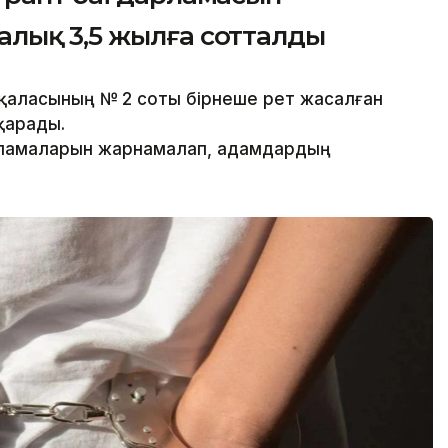
лық 3,5 жылға сотталды
қаласының № 2 соты бірнеше рет жасалған
қарады.
рламаларын жарнамалап, адамдардың