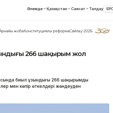
Әлемде
Қазақстан
Саясат
Талдау
SP
Арнайы жоба
Конституциялық реформа
Сайлау-2026
зындығы 266 шақырым жол
лысында биыл ұзындығы 266 шақырымды
лер мен көпір өткелдері жөндеуден