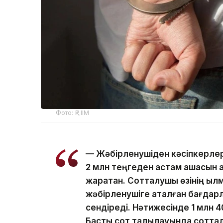
Фото: ҚР ІІМ
— Жәбірленушіден кәсіпкерлер
2 млн теңгеден астам ақшасын 
жаратқан. Сотталушы өзінің қыл
жәбірленушіге аталған бағдар
сендіреді. Нәтижесінде 1 млн 
Басты сот талқылауында сотта