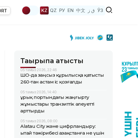
KZ
QZ
РУ
EN
中文
ق ز
ЎЗ
ORT
Тақырыпқа қатысты
05 тамыз 2026, 22:46
ШҚО-да заңсыз құрылысқа қатысты
260-тан астам іс қозғалды
05 тамыз 2026, 14:40
Құрық портындағы жаңғырту
жұмыстары транзиттік әлеуетті
арттырды
05 тамыз 2026, 08:00
Alatau City және цифрландыру:
Қытай тәжірибесі Қазақстанға не үшін