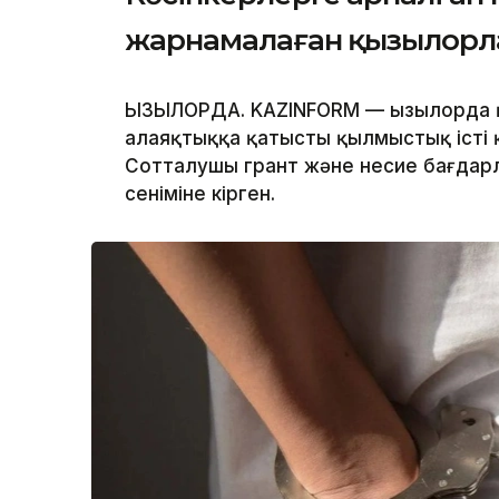
жарнамалаған қызылорла
ҚЫЗЫЛОРДА. KAZINFORM — Қызылорда 
алаяқтыққа қатысты қылмыстық істі 
Сотталушы грант және несие бағда
сеніміне кірген.