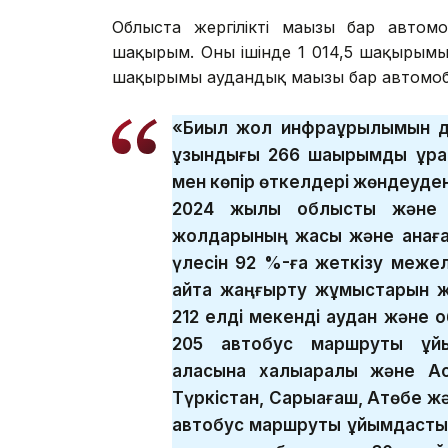
Облыста жергілікті маңызы бар авто
шақырым. Оның ішінде 1 014,5 шақырым
шақырымы аудандық маңызы бар автомо
«Биыл жол инфрақұрылымын да
ұзындығы 266 шақырымды құр
мен көпір өткелдері жөндеуден
2024 жылы облыстық және 
жолдарының жақсы және қанаға
үлесін 92 %-ға жеткізу меже
қайта жаңғырту жұмыстарын ж
212 елді мекенді аудан және
205 автобус маршруты ұйы
қаласына халықаралық және А
Түркістан, Сарыағаш, Ақтөбе жә
автобус маршруты ұйымдастыр