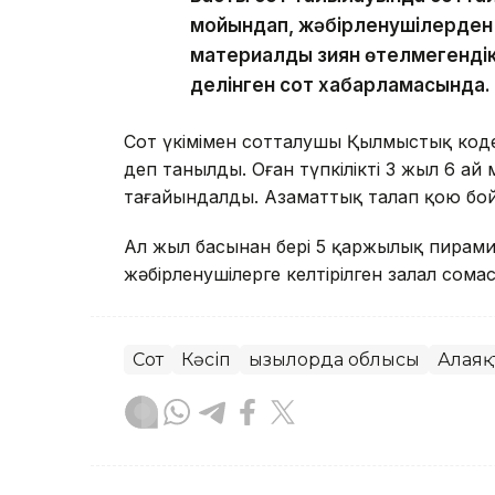
мойындап, жәбірленушілерден 
материалдық зиян өтелмегендік
делінген сот хабарламасында.
Сот үкімімен сотталушы Қылмыстық кодекст
деп танылды. Оған түпкілікті 3 жыл 6 а
тағайындалды. Азаматтық талап қою бой
Ал жыл басынан бері 5 қаржылық пирамид
жәбірленушілерге келтірілген залал сома
Сот
Кәсіп
Қызылорда облысы
Алаяқ