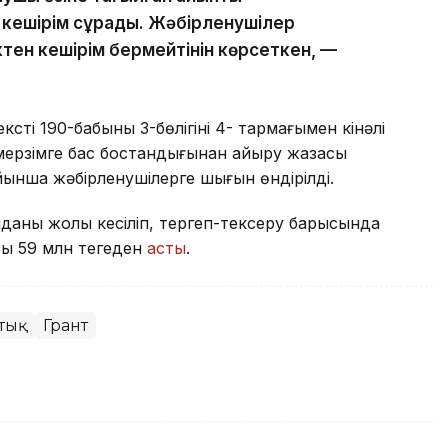
кешірім сұрады. Жәбірленушілер
тен кешірім бермейтінін көрсеткен, —
ің 190-бабының 3-бөлігінің 4- тармағымен кінәлі
й мерзімге бас бостандығынан айыру жазасы
ынша жәбірленушілерге шығын өндірілді.
аның жолы кесіліп, тергеп-тексеру барысында
сы 59 млн теңгеден
асты
.
тық
Грант