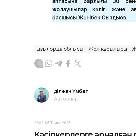
аптасына барлығы 30 рей
жолаушылар көлігі және а
басшысы Жәнібек Сыздықов.
Қызылорда облысы
Жол құрылысы
Ж
Әділжан Үмбет
Авторлар
22:02, 05 Тамыз 2026
Кәсіпкерлерге арналған