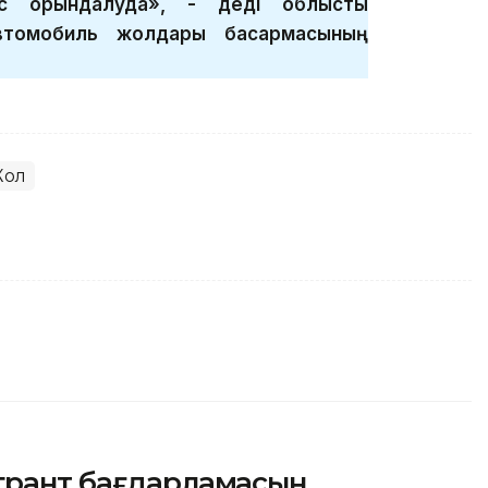
с орындалуда», - деді облыстық
втомобиль жолдары басқармасының
ол
 грант бағдарламасын