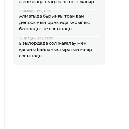
және жаңа театр салынып жатыр
31 шілде 2026, 11:29
Алматыда бұрынғы трамвай
депосының орнында құрылыс
басталды: не салынады
30 шілде 2026, 13:00
Қызылордада сол жағалау мен
қаланы байланыстыратын көпір
салынады