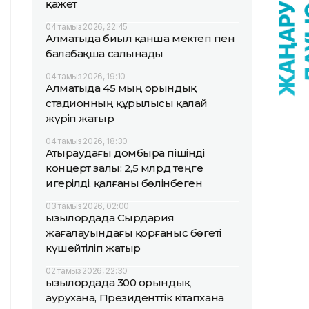
қажет
04 тамыз 2026, 22:45
Алматыда биыл қанша мектеп пен
балабақша салынады
04 тамыз 2026, 19:10
Алматыда 45 мың орындық
стадионның құрылысы қалай
жүріп жатыр
04 тамыз 2026, 18:30
Атыраудағы домбыра пішінді
концерт залы: 2,5 млрд теңге
игерілді, қалғаны бөлінбеген
03 тамыз 2026, 02:00
Қызылордада Сырдария
жағалауындағы қорғаныс бөгеті
күшейтіліп жатыр
02 тамыз 2026, 22:30
Қызылордада 300 орындық
аурухана, Президенттік кітапхана