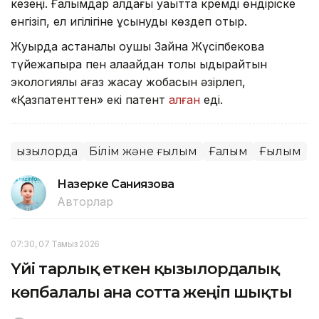
кезеңі. Ғалымдар алдағы уақытта кремді өндіріске
енгізіп, ел игілігіне ұсынуды көздеп отыр.
Жуырда астаналық оқушы Зайна Жүсіпбекова
түйежапырақ пен қалақайдан толық ыдырайтын
экологиялық қағаз жасау жобасын әзірлеп,
«Қазпатенттен» екі патент
алған
еді.
Қызылорда
Білім және ғылым
Ғалым
Ғылым
Назерке Саниязова
Авторлар
07:30, 07 Тамыз 2026
Үйі тарлық еткен қызылордалық
көпбалалы ана сотта жеңіп шықты