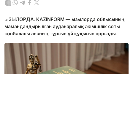
ҚЫЗЫЛОРДА. KAZINFORM — Қызылорда облысының
мамандандырылған ауданаралық әкімшілік соты
көпбалалы ананың тұрғын үй құқығын қорғады.
Фото: Қызылорда облысының мамандандырылған
ауданаралық әкімшілік соты