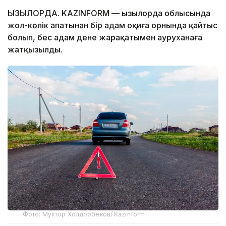
ҚЫЗЫЛОРДА. KAZINFORM — Қызылорда облысында
жол-көлік апатынан бір адам оқиға орнында қайтыс
болып, бес адам дене жарақатымен ауруханаға
жатқызылды.
Фото: Мухтор Холдорбеков/ Kazinform