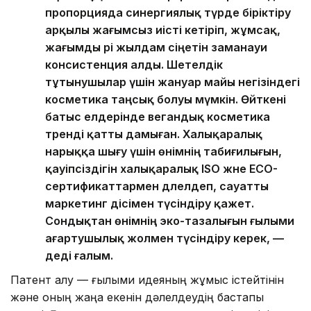
пропорцияда синергиялық түрде біріктіру
арқылы жағымсыз иісті кетіріп, жұмсақ,
жағымды әрі жылдам сіңетін заманауи
консистенция алды. Шетелдік
тұтынушылар үшін жануар майы негізіндегі
косметика таңсық болуы мүмкін. Өйткені
батыс елдерінде вегандық косметика
тренді қатты дамыған. Халықаралық
нарыққа шығу үшін өнімнің табиғилығын,
қауіпсіздігін халықаралық ISO және ECO-
сертификаттармен дәлелдеп, сауатты
маркетинг әдісімен түсіндіру қажет.
Сондықтан өнімнің эко-тазалығын ғылыми
ағартушылық жолмен түсіндіру керек, —
деді ғалым.
Патент алу — ғылыми идеяның жұмыс істейтінін
және оның жаңа екенін дәлелдеудің бастапқы