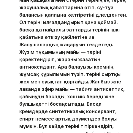
жасушалық қабаттарына өтіп, су-тұз
балансын қалпына келтіретіні дәлелденген.
Ол теріні ылғалдандырып қана қоймай,
басқа да пайдалы заттарды терінің ішкі
қабатына өткізу қабілетіне ие.
Жасушалардың жаңаруын тездетеді.
Жүзім тұқымының майы — теріні
қоректендіріп, жараны жазатын
антиоксидант. Ара балауызы кремнің
жұмсақ құрылымын түзіп, теріні сыртқы
жел мен суықтан қорғайды. Жалбыз және
лаванда эфир майы — табиғи антисептик,
қабынуды басады, хош иіс береді және
бұлшықетті босаңсытады. Басқа
кремдерде синтетикалық консервант,
спирт немесе артық дәрумендер болуы
мүмкін. Бұл кейде теріні тітіркендіріп,