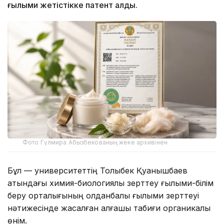
ғылыми жетістікке патент алды.
Фото Гүлмира Абызбекованың жеке архивінен
Бұл — университеттің Толыбек Қуанышбаев
атындағы химия-биологиялық зерттеу ғылыми-білім
беру орталығының қолданбалы ғылыми зерттеуі
нәтижесінде жасалған алғашқы табиғи органикалық
өнім.