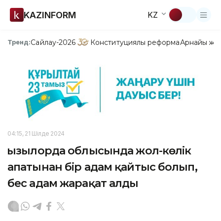
KAZINFORM
KZ
Сайлау-2026
Конституциялық реформа
Арнайы жо
Тренд:
04:15, 21 Шілде 2024
Қызылорда облысында жол-көлік
апатынан бір адам қайтыс болып,
бес адам жарақат алды