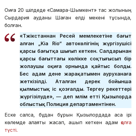
Оқиға 20 шілдеде «Самара-Шымкент» тас жолының
Сырдария ауданы Шаған елді мекені тұсында,
болған.
«Тәжікстаннан Ресей мемлекетіне бағыт
алған „Kia Rio“ автокөлігінің жүргізушісі
қарсы бағытқа шығып кеткен. Салдарынан
қарсы бағыттағы көлікке соқтығысып бір
жолаушы оқиға орнында қайтыс болды.
Бес адам дене жарақатымен ауруханаға
жеткізілді. Аталған дерек бойынша
қылмыстық іс қозғалды. Тергеу әрекеттері
жүргізілуде», — деп мәлім етті Қызылорда
облыстық Полиция департаментінен.
Еске салсақ, бұдан бұрын Қызылордада аса ірі
көлемде алаяқтық жасап, қашып кеткен адам
қолға
түсті.