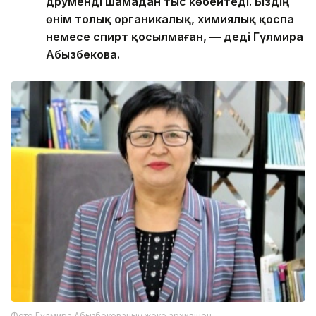
дәруменді шамадан тыс көбейтеді. Біздің
өнім толық органикалық, химиялық қоспа
немесе спирт қосылмаған, — деді Гүлмира
Абызбекова.
Фото Гүлмира Абызбекованың жеке архивінен