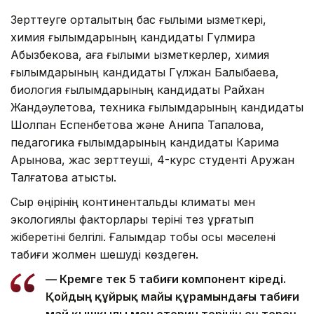
Зерттеуге орталықтың бас ғылыми қызметкері,
химия ғылымдарының кандидаты Гүлмира
Абызбекова, аға ғылыми қызметкерлер, химия
ғылымдарының кандидаты Гүлжан Балықбаева,
биология ғылымдарының кандидаты Райхан
Жандәулетова, техника ғылымдарының кандидаты
Шолпан Еспенбетова және Анипа Тапалова,
педагогика ғылымдарының кандидаты Карима
Арынова, жас зерттеуші, 4-курс студенті Аружан
Талғатова қатысты.
Сыр өңірінің континентальды климаты мен
экологиялық факторлары теріні тез құрғатып
жіберетіні белгілі. Ғалымдар тобы осы мәселені
табиғи жолмен шешуді көздеген.
— Кремге тек 5 табиғи компонент кіреді.
Қойдың құйрық майы құрамындағы табиғи
май қышқылы мен стерин терінің ең терең