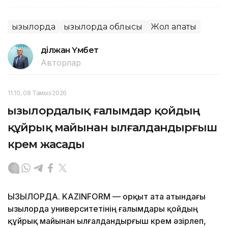
Қызылорда
Қызылорда облысы
Жол апаты
Әділжан Үмбет
Авторлар
11:10, 08 Тамыз 2026
Қызылордалық ғалымдар қойдың
құйрық майынан ылғалдандырғыш
крем жасады
ҚЫЗЫЛОРДА. KAZINFORM — Қорқыт ата атындағы
Қызылорда университетінің ғалымдары қойдың
құйрық майынан ылғалдандырғыш крем әзірлеп,