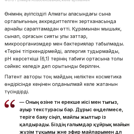
Өнімнің қауіпсіздігі Алматы қаласындағы сынақ
орталығының аккредиттелген зертханасында
арнайы сараптамадан өтті. Құрамынан мышьяк,
сынап, қорғасын сияқты улы заттар,
микроорганизмдер мен бактериялар табылмады.
«Теріні тітіркендірмейді, аллергия тудырмайды,
pH көрсеткіші (6,1) терінің табиғи ортасына толық
сәйкес келеді» деп қорытынды берілген.
Патент авторы тоң майдың неліктен косметика
өндірісінде кеңінен қолданылмай келе жатқанын
түсіндірді.
— Оның өзіне тән ерекше иісі мен тығыз,
ауыр текстурасы бар. Дұрыс өңделмесе,
теріге баяу сіңіп, майлы жылтыр із
қалдырады. Біздің ғалымдар құйрық майын
жүзім тұқымы және эфир майларымен дәл