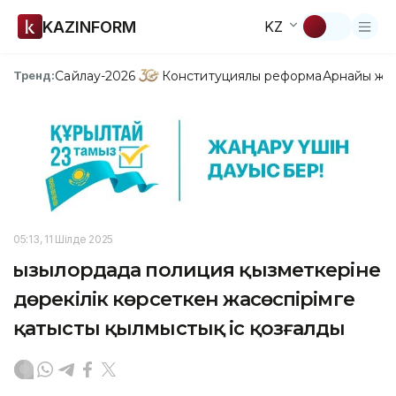
KAZINFORM
KZ
Сайлау-2026
Конституциялық реформа
Арнайы жо
Тренд:
05:13, 11 Шілде 2025
Қызылордада полиция қызметкеріне
дөрекілік көрсеткен жасөспірімге
қатысты қылмыстық іс қозғалды