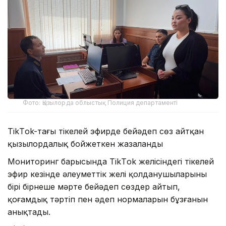
Фото: Қызылорда облыстық Полиция департаменті
TikТok-тағы тікелей эфирде бейәдеп сөз айтқан
қызылордалық бойжеткен жазаланды
Мониторинг барысында TikТok желісіндегі тікелей
эфир кезінде әлеуметтік желі қолданушыларының
бірі бірнеше мәрте бейәдеп сөздер айтып,
қоғамдық тәртіп пен әдеп нормаларын бұзғанын
анықтады.