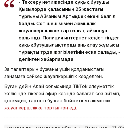
- Тексеру нәтижесінде құқық бұзушы
Қызылорда қаласының 25 жастағы
тұрғыны Айғаным Артықбек екені белгілі
болды. Сот шешімімен әкімшілік
жауапкершілікке тартылып, айыппұл
салынды. Полиция интернет кеңістігіндегі
құқықбұзушылықтарды анықтау жұмысы
тұрақты түрде жүргізілетінін еске салады, -
делінген хабарламада.
Заң талаптарын бұзғаны үшін қолданыстағы
заңнамаға сәйкес жауапкершілік көзделген.
Бұған дейін Абай облысында TikTok әлеуметтік
желісінде тікелей эфир кезінде балағат сөз айтып,
қоғамдық тәртіпті бұзған бойжеткен әкімшілік
жауапкершілікке тартылған еді.