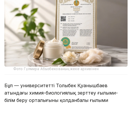
Фото Гүлмира Абызбекованың жеке архивінен
Бұл — университеттің Толыбек Қуанышбаев
атындағы химия-биологиялық зерттеу ғылыми-
білім беру орталығының қолданбалы ғылыми
зерттеуі нәтижесінде жасалған алғашқы табиғи
органикалық өнім.
Зерттеуге орталықтың бас ғылыми қызметкері,