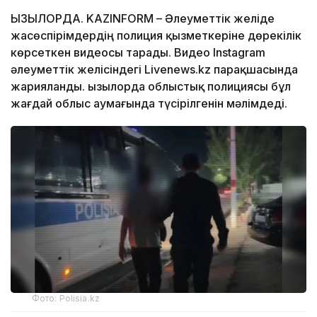
ҚЫЗЫЛОРДА. KAZINFORM – Әлеуметтік желіде
жасөспірімдердің полиция қызметкеріне дөрекілік
көрсеткен видеосы тарады. Видео Instagram
әлеуметтік желісіндегі Livenews.kz парақшасында
жарияланды. Қызылорда облыстық полициясы бұл
жағдай облыс аумағында түсірілгенін мәлімдеді.
Фото: Polisia.kz