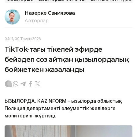
Назерке Саниязова
Авторлар
04:11, 09 Тамыз 2026
TikТok-тағы тікелей эфирде
бейәдеп сөз айтқан қызылордалық
бойжеткен жазаланды
ҚЫЗЫЛОРДА. KAZINFORM – Қызылорда облыстық
Полиция департаменті әлеуметтік желілерге
мониторинг жүргізді.