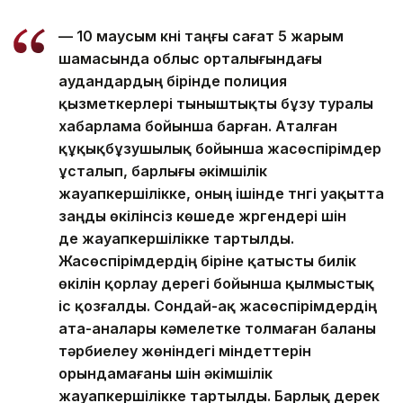
— 10 маусым күні таңғы сағат 5 жарым
шамасында облыс орталығындағы
аудандардың бірінде полиция
қызметкерлері тыныштықты бұзу туралы
хабарлама бойынша барған. Аталған
құқықбұзушылық бойынша жасөспірімдер
ұсталып, барлығы әкімшілік
жауапкершілікке, оның ішінде түнгі уақытта
заңды өкілінсіз көшеде жүргендері үшін
де жауапкершілікке тартылды.
Жасөспірімдердің біріне қатысты билік
өкілін қорлау дерегі бойынша қылмыстық
іс қозғалды. Сондай-ақ жасөспірімдердің
ата-аналары кәмелетке толмаған баланы
тәрбиелеу жөніндегі міндеттерін
орындамағаны үшін әкімшілік
жауапкершілікке тартылды. Барлық дерек