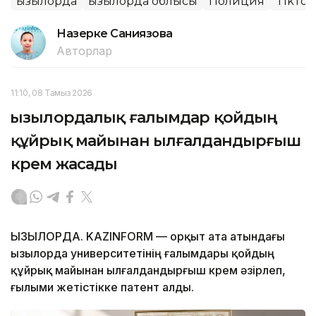
Қызылорда
Қызылорда облысы
Полиция
TikTok
Назерке Саниязова
Авторлар
11:10, 08 Тамыз 2026
Қызылордалық ғалымдар қойдың
құйрық майынан ылғалдандырғыш
крем жасады
ҚЫЗЫЛОРДА. KAZINFORM — Қорқыт ата атындағы
Қызылорда университетінің ғалымдары қойдың
құйрық майынан ылғалдандырғыш крем әзірлеп,
ғылыми жетістікке патент алды.