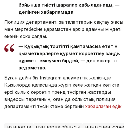
бойынша тиісті шаралар қабылданады, —
делінген хабарламада.
Полиция департаменті заң талаптарын сақтау жасы
мен мәртебесіне қарамастан әрбір адамның міндеті
екенін еске салды.
— Құқықтық тәртіпті қамтамасыз ететін
қызметкерлерге құрмет көрсетпеу заңды
құрметтемеумен бірдей, — деп ескертті
ведомство.
Бұған дейін біз Instagram әлеуметтік желісінде
Қызылорда қаласында жүріп келе жатқан көлікте
ерсі қылық көрсетіп тренд түсірген жастардың
видеосы тарағанын, оған да облыстық полиция
департаменті түсініктеме бергенін
хабарлаған едік.
Қызылорда
Қызылорда облысы
Қылмыспен күрес