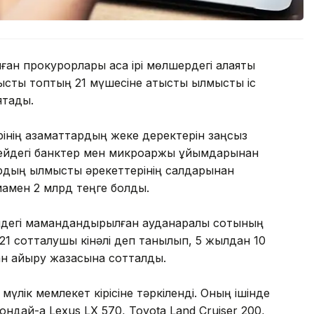
н прокурорлары аса ірі мөлшердегі алаяқтық
тық топтың 21 мүшесіне қатысты қылмыстық іс
қтады.
інің азаматтардың жеке деректерін заңсыз
ейдегі банктер мен микроқаржы ұйымдарынан
рдың қылмыстық әрекеттерінің салдарынан
мамен 2 млрд теңге болды.
ндегі мамандандырылған ауданаралық сотының
21 сотталушы кінәлі деп танылып, 5 жылдан 10
ан айыру жазасына сотталды.
үлік мемлекет кірісіне тәркіленді. Оның ішінде
ндай-ақ Lexus LX 570, Toyota Land Cruiser 200,