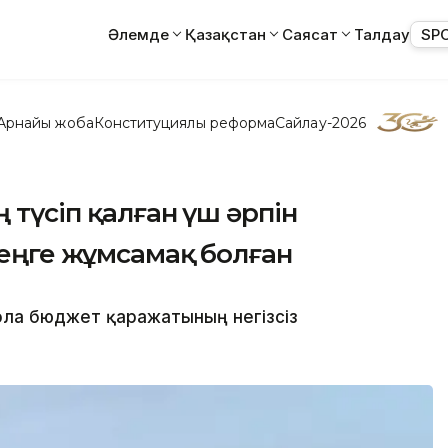
Әлемде
Қазақстан
Саясат
Талдау
SP
Арнайы жоба
Конституциялық реформа
Сайлау-2026
 түсіп қалған үш әрпін
теңге жұмсамақ болған
ола бюджет қаражатының негізсіз