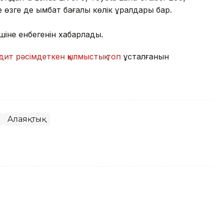
өзге де қымбат бағалы көлік құралдары бар.
шіне енбегенін хабарлады.
дит рәсімдеткен қылмыстық топ
ұсталғанын
Алаяқтық