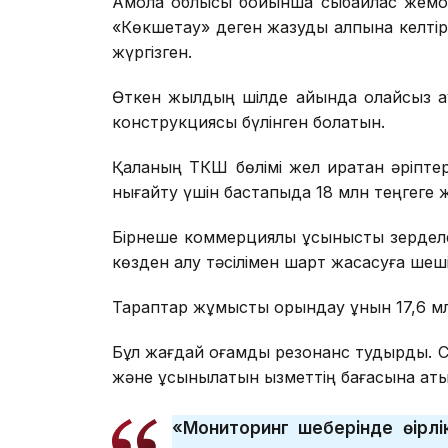
Ақмола облысы бойынша сыбайлас жемқорл
«Көкшетау» деген жазуды қалпына келті
жүргізген.
Өткен жылдың шілде айында қолайсыз а
конструкциясы бүлінген болатын.
Қаланың ТКШ бөлімі жел қиратқан әріпте
нығайту үшін бастапқыда 18 млн теңгеге ж
Бірнеше коммерциялық ұсынысты зерделе
көзден алу тәсілімен шарт жасасуға шеш
Тараптар жұмысты орындау құнын 17,6 мл
Бұл жағдай қоғамдық резонанс тудырды. 
және ұсынылатын қызметтің бағасына қаты
«Мониторинг шеңберінде өңірл