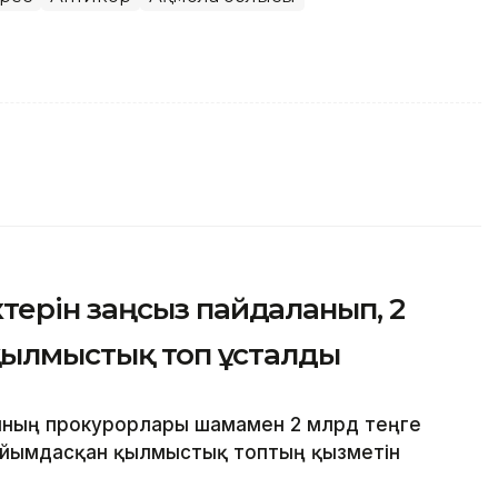
ерін заңсыз пайдаланып, 2
қылмыстық топ ұсталды
ының прокурорлары шамамен 2 млрд теңге
 ұйымдасқан қылмыстық топтың қызметін