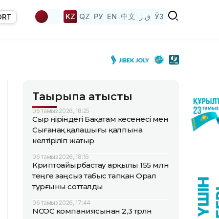
KZ
QZ
РУ
EN
中文
ق ز
ЎЗ
ORT
Тақырыпқа қатысты
06 тамыз 2026, 18:25
Сыр өңіріндегі Бақатам кесенесі мен
Сығанақ қалашығы қалпына
келтіріліп жатыр
06 тамыз 2026, 18:16
Криптоайырбастау арқылы 155 млн
теңге заңсыз табыс тапқан Орал
тұрғыны сотталды
06 тамыз 2026, 17:44
NCOC компаниясынан 2,3 трлн