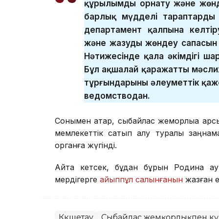
құрылымды орнату және жөнд
барлық мүдделі тараптардың 
департамент қалпына келтір
және жазуды жөндеу сапасын қ
Нәтижесінде қала әкімдігі шар
Бұл ақшалай қаражатты мәслих
тұрғындарының әлеуметтік қаже
ведомстводан.
Сонымен қатар, сыбайлас жемқорлыққа қа
мемлекеттік сатып алу туралы заңнаман
органға жүгінді.
Айта кетсек, бұдан бұрын Родина ау
мердігерге
айыппұл салынғанын
жазған е
Көкшетау
Сыбайлас жемқорлықпен кү