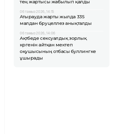
тең жартысы жабылып қалды
06 тамыз 2026, 14:15
Атырауда жарты жылда 335
малдан бруцеллез анықталды
06 тамыз 2026, 14:06
Ақтөбеде сексуалдық зорлық
көргенін айтқан мектеп
оқушысының отбасы буллингке
ұшырады