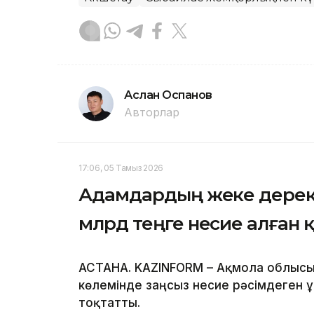
Аслан Оспанов
Авторлар
17:06, 05 Тамыз 2026
Адамдардың жеке дерект
млрд теңге несие алған 
АСТАНА. KAZINFORM – Ақмола облыс
көлемінде заңсыз несие рәсімдеген
тоқтатты.