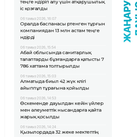
теңге өндіріп алу үшін атқарушылық
іс қозғалды
06 тамыз 2026, 16:07
Оралда баспанасы өртенген тұрғын
компаниядан 13 млн астам теңге
өндірді
06 тамыз 2026, 15:54
Абай облысында санитарлық
талаптарды бұзғандарға қатысты 7
786 хаттама толтырылды
06 тамыз 2026, 15:03
Алматыда биыл 42 жүк көлігі
айыппұл тұрағына қойылды
06 тамыз 2026, 14:53
Өскеменде дауылдан кейін үйлер
мен әлеуметтік нысандарға қайта
жарық қосылды
06 тамыз 2026, 14:24
Қызылордада 32 жеке мектептің