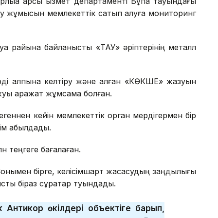
ыққа қарсы қызмет департаменті Бұқпа тауындағы
ру жұмысын мемлекеттік сатып алуға мониторинг
уа райына байланысты «ТАУ» әріптерінің металл
рді қалпына келтіру және қалған «КӨКШЕ» жазуын
уық қаражат жұмсамақ болған.
геннен кейін мемлекеттік орган мердігермен бір
ім қабылдады.
н теңгеге бағалаған.
Сонымен бірге, келісімшарт жасасудың заңдылығы
сты біраз сұрақтар туындады.
ік Антикор өкілдері объектіге барып,