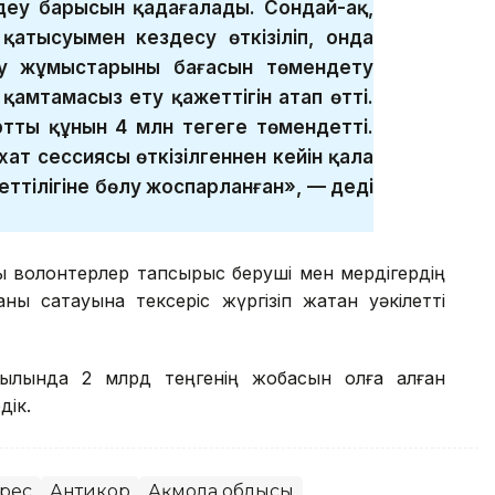
еу барысын қадағалады. Сондай-ақ,
қатысуымен кездесу өткізіліп, онда
у жұмыстарының бағасын төмендету
амтамасыз ету қажеттігін атап өтті.
ттың құнын 4 млн теңгеге төмендетті.
ат сессиясы өткізілгеннен кейін қала
ттілігіне бөлу жоспарланған», — деді
рсы волонтерлер тапсырыс беруші мен мердігердің
ы сақтауына тексеріс жүргізіп жатқан уәкілетті
ылында 2 млрд теңгенің жобасын қолға алған
дік.
рес
Антикор
Ақмола облысы