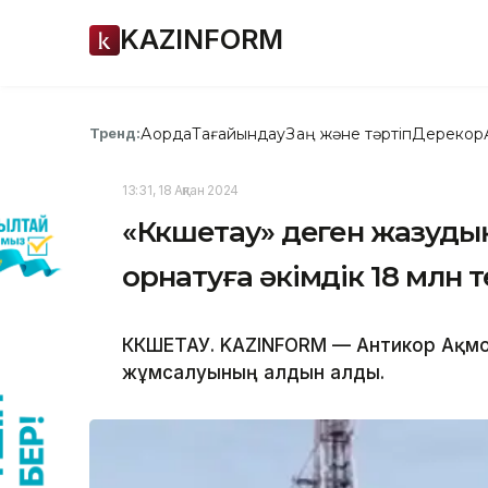
KAZINFORM
Ақорда
Тағайындау
Заң және тәртіп
Дерекқор
Тренд:
13:31, 18 Ақпан 2024
«Көкшетау» деген жазудың
орнатуға әкімдік 18 млн 
КӨКШЕТАУ. KAZINFORM — Антикор Ақм
жұмсалуының алдын алды.