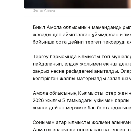
Фото: Canva
Биыл Ақмола облысының мамандандырылға
жасады деп айыпталған ұйымдасқан қылмыс
бойынша сотқа дейінгі тергеп-тексеруді ая
Тергеу барысында қылмыстық топ мүшелер
пайдаланып, алдау жолымен екінші деңг
заңсыз несие рәсімдегені анықталды. Ола
келтірілген жалпы материалдық залал ша
Ақмола облысының Қылмыстық істер жөні
2026 жылғы 5 тамыздағы үкімімен барлық 
жылға дейінгі мерзімге бас бостандығын
Сонымен қатар қылмыстық жолмен алынған м
Алматы қаласында орналасқан пәтерлер, со