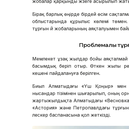
жобалар қарқынды жүзеге асырылып жат
Бірақ барлық өңірде бірдей өсім сақталм
облыстарында құрылыс көлемі төмен.
тұрғын үй жобаларының аяқталуымен ба
Проблемалы тұрғ
Мемлекет ұзақ жылдар бойы аяқталмай к
басымдық беріп отыр. Өткен жылы ре
кешені пайдалануға берілген.
Биыл Алматыдағы «Үш Қоңыр» мен «
нысандар тізімінен шығарылып, оның орнын
жартыжылдықта Алматыдағы «Весновка»
«Астория» және Петропавлдағы тұрғын 
үлескер баспанасына қол жеткізді.