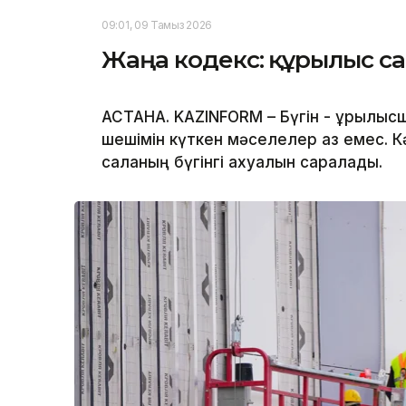
09:01, 09 Тамыз 2026
Жаңа кодекс: құрылыс са
АСТАНА. KAZINFORM – Бүгін - құрылысш
шешімін күткен мәселелер аз емес. Кә
саланың бүгінгі ахуалын саралады.