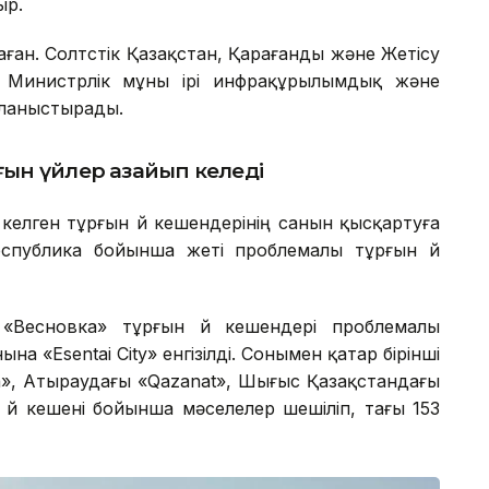
ыр.
аған. Солтүстік Қазақстан, Қарағанды және Жетісу
 Министрлік мұны ірі инфрақұрылымдық және
йланыстырады.
ын үйлер азайып келеді
елген тұрғын үй кешендерінің санын қысқартуға
спублика бойынша жеті проблемалы тұрғын үй
Весновка» тұрғын үй кешендері проблемалы
а «Esentai City» енгізілді. Сонымен қатар бірінші
, Атыраудағы «Qazanat», Шығыс Қазақстандағы
үй кешені бойынша мәселелер шешіліп, тағы 153