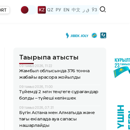
KZ
QZ
РУ
EN
中文
ق ز
ЎЗ
ORT
Тақырыпқа қатысты
09 тамыз 2026, 11:22
Жамбыл облысында 376 тонна
жабайы қарасора жойылды
09 тамыз 2026, 11:00
Түйемді 2 млн теңгеге сұрағандар
болды – түйеші келіншек
09 тамыз 2026, 07:31
Бүгін Астана мен Алматыда және
тағы екі қалада ауа сапасы
нашарлайды