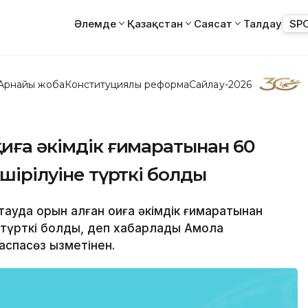
Әлемде
Қазақстан
Саясат
Талдау
SP
Арнайы жоба
Конституциялық реформа
Сайлау-2026
қиға әкімдік ғимаратынан 60
өшірілуіне түрткі болды
етауда орын алған оқиға әкімдік ғимаратынан
е түрткі болды, деп хабарлады Ақмола
аспасөз қызметінен.