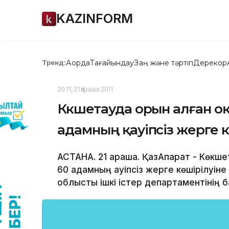
KAZINFORM
Ақорда
Тағайындау
Заң және тәртіп
Дерекқор
Тренд:
20:11, 21 Қараша 2011
Көкшетауда орын алған о
адамның қауіпсіз жерге к
АСТАНА. 21 қараша. ҚазАқпарат - Көкш
60 адамның қауіпсіз жерге көшірілуін
облыстық ішкі істер департаментінің б