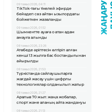
09 тамыз 2026, 04:11
TikТok-тағы тікелей эфирде
бейәдеп сөз айтқан қызылордалық
бойжеткен жазаланды
09 тамыз 2026, 01:52
Шымкентте ауаға оқ атқан адам
қамауға алынды
08 тамыз 2026, 23:26
Ақтөбеде әріптесін өлтіріп алған
кенші 13 жылға бас бостандығынан
айырылды
08 тамыз 2026, 21:53
Түркістанда сайлаушыларға
жағдай жасау үшін цифрлық
технологиялар қолданылып жатыр
08 тамыз 2026, 21:27
Арқалыққа 70 жыл: жаңа жобалар,
спорт және қаланың қайта жандануы
08 тамыз 2026, 21:13