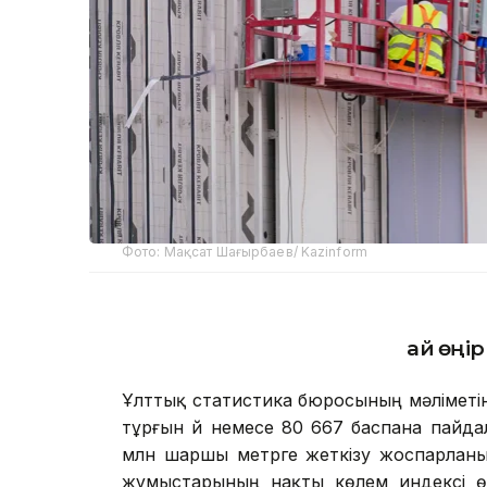
Фото: Мақсат Шағырбаев/ Kazinform
Қай өңі
Ұлттық статистика бюросының мәліметі
тұрғын үй немесе 80 667 баспана пайдал
млн шаршы метрге жеткізу жоспарланы
жұмыстарының нақты көлем индексі ө