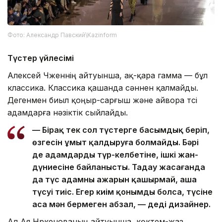
Фото: Александр Павский\Kazinform
Түстер үйлесімі
Алексей Чженнің айтуынша, ақ-қара гамма — бұл
классика. Классика қашанда сәннен қалмайды.
Дегенмен биыл қоңыр-сарғыш және айвора түсі
адамдарға нәзіктік сыйлайды.
— Бірақ тек сол түстерге басымдық беріп,
өзгесін ұмыт қалдыруға болмайды. Бәрі
де адамдардың түр-келбетіне, ішкі жан-
дүниесіне байланысты. Таңдау жасағанда
да түс адамның ажарын қашырмай, аша
түсуі тиіс. Егер киім қонымды болса, түсіне
аса мән бермеген абзал, — деді дизайнер.
Ал Ая Нүркенованың айтуынша, көктем-жаз