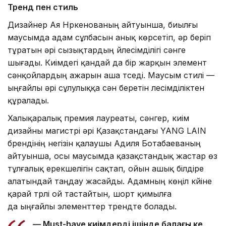
Тренд пен стиль
Дизайнер Ая Нүркенованың айтуынша, биылғы
маусымда адам сұлбасын анық көрсетіп, әр беріп
тұратын әрі сызықтардың үйлесімділігі сәнге
шығады. Киімдегі қандай да бір жарқын элемент
сәнқойлардың ажарын аша түседі. Маусым стилі —
ыңғайлы әрі сұлулыққа сән беретін үлесімділіктен
құралады.
Халықаралық премия лауреаты, сәнгер, киім
дизайны магистрі әрі Қазақстандағы YANG LAIN
брендінің негізін қалаушы Адиля Ботабаеваның
айтуынша, осы маусымда қазақстандық жастар өз
тұлғалық ерекшелігін сақтап, ойын ашық білдіре
алатындай таңдау жасайды. Адамның көңіл күйіне
қарай түрлі ой тастайтын, шорт қимылға
да ыңғайлы элементтер трендте болады.
— Must-have киімдердің ішінде балағы кең