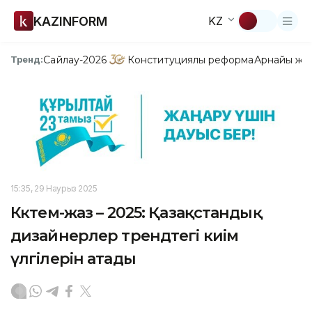
KAZINFORM
KZ
Сайлау-2026
Конституциялық реформа
Арнайы жо
Тренд:
15:35, 29 Наурыз 2025
Көктем-жаз – 2025: Қазақстандық
дизайнерлер трендтегі киім
үлгілерін атады