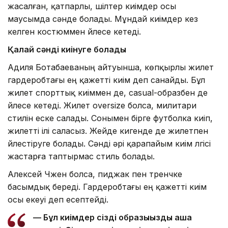
жасалған, қатпарлы, шілтер киімдер осы
маусымда сәнде болады. Мұндай киімдер кез
келген костюммен үйлесе кетеді.
Қалай сәнді киінуге болады
Адиля Ботабаеваның айтуынша, көпқырлы жилет
гардеробтағы ең қажетті киім деп санайды. Бұл
жилет спорттық киіммен де, casual-образбен де
үйлесе кетеді. Жилет oversize болса, милитари
стилін еске салады. Сонымен бірге футболка киіп,
жилетті ілі саласыз. Жейде кигенде де жилетпен
үйлестіруге болады. Сәнді әрі қарапайым киім үлгісі
жастарға таптырмас стиль болады.
Алексей Чжен болса, пиджак пен тренчке
басымдық береді. Гардеробтағы ең қажетті киім
осы екеуі деп есептейді.
— Бұл киімдер сіздің образыңызды аша