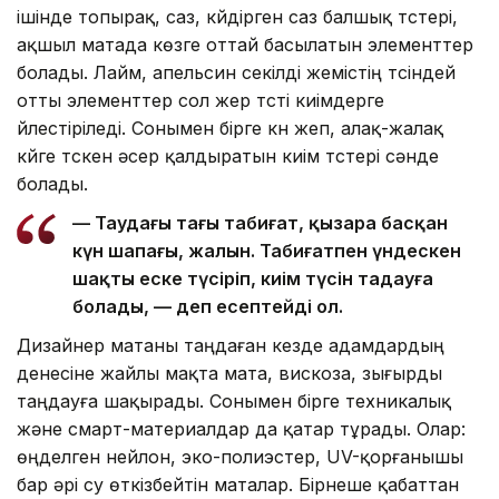
ішінде топырақ, саз, күйдірген саз балшық түстері,
ақшыл матада көзге оттай басылатын элементтер
болады. Лайм, апельсин секілді жемістің түсіндей
отты элементтер сол жер түсті киімдерге
үйлестіріледі. Сонымен бірге күн жеп, алақ-жалақ
күйге түскен әсер қалдыратын киім түстері сәнде
болады.
— Таудағы таңғы табиғат, қызара басқан
күн шапағы, жалын. Табиғатпен үндескен
шақты еске түсіріп, киім түсін таңдауға
болады, — деп есептейді ол.
Дизайнер матаны таңдаған кезде адамдардың
денесіне жайлы мақта мата, вискоза, зығырды
таңдауға шақырады. Сонымен бірге техникалық
және смарт-материалдар да қатар тұрады. Олар:
өңделген нейлон, эко-полиэстер, UV-қорғанышы
бар әрі су өткізбейтін маталар. Бірнеше қабаттан