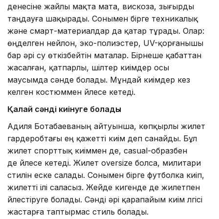
денесіне жайлы мақта мата, вискоза, зығырды
таңдауға шақырады. Сонымен бірге техникалық
және смарт-материалдар да қатар тұрады. Олар:
өңделген нейлон, эко-полиэстер, UV-қорғанышы
бар әрі су өткізбейтін маталар. Бірнеше қабаттан
жасалған, қатпарлы, шілтер киімдер осы
маусымда сәнде болады. Мұндай киімдер кез
келген костюммен үйлесе кетеді.
Қалай сәнді киінуге болады
Адиля Ботабаеваның айтуынша, көпқырлы жилет
гардеробтағы ең қажетті киім деп санайды. Бұл
жилет спорттық киіммен де, casual-образбен
де үйлесе кетеді. Жилет oversize болса, милитари
стилін еске салады. Сонымен бірге футболка киіп,
жилетті ілі саласыз. Жейде кигенде де жилетпен
үйлестіруге болады. Сәнді әрі қарапайым киім үлгісі
жастарға таптырмас стиль болады.