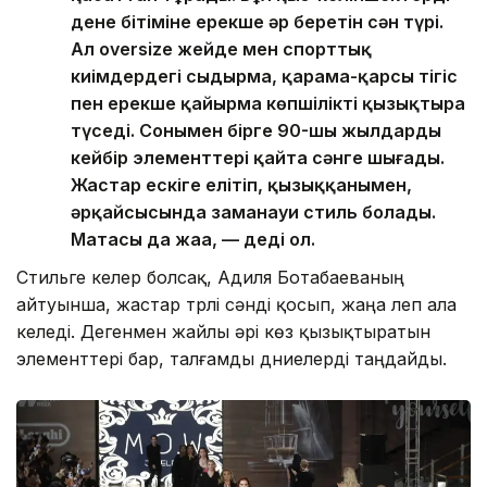
дене бітіміне ерекше әр беретін сән түрі.
Ал оversize жейде мен спорттық
киімдердегі сыдырма, қарама-қарсы тігіс
пен ерекше қайырма көпшілікті қызықтыра
түседі. Сонымен бірге 90-шы жылдардың
кейбір элементтері қайта сәнге шығады.
Жастар ескіге елітіп, қызыққанымен,
әрқайсысында заманауи стиль болады.
Матасы да жаңа, — деді ол.
Стильге келер болсақ, Адиля Ботабаеваның
айтуынша, жастар түрлі сәнді қосып, жаңа леп ала
келеді. Дегенмен жайлы әрі көз қызықтыратын
элементтері бар, талғамды дүниелерді таңдайды.