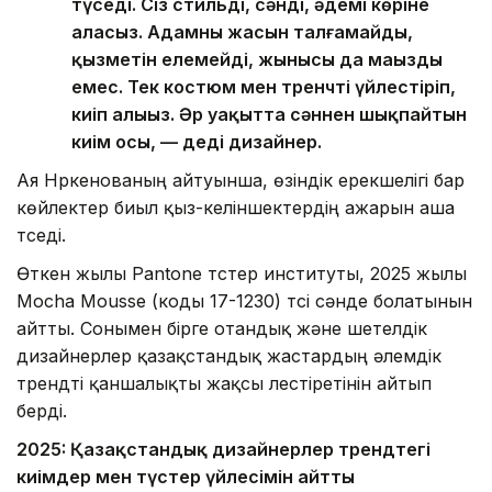
түседі. Сіз стильді, сәнді, әдемі көріне
аласыз. Адамның жасын талғамайды,
қызметін елемейді, жынысы да маңызды
емес. Тек костюм мен тренчті үйлестіріп,
киіп алыңыз. Әр уақытта сәннен шықпайтын
киім осы, — деді дизайнер.
Ая Нүркенованың айтуынша, өзіндік ерекшелігі бар
көйлектер биыл қыз-келіншектердің ажарын аша
түседі.
Өткен жылы Pantone түстер институты, 2025 жылы
Mocha Mousse (коды 17-1230) түсі сәнде болатынын
айтты. Сонымен бірге отандық және шетелдік
дизайнерлер қазақстандық жастардың әлемдік
трендті қаншалықты жақсы үлестіретінін айтып
берді.
2025: Қазақстандық дизайнерлер трендтегі
киімдер мен түстер үйлесімін айтты