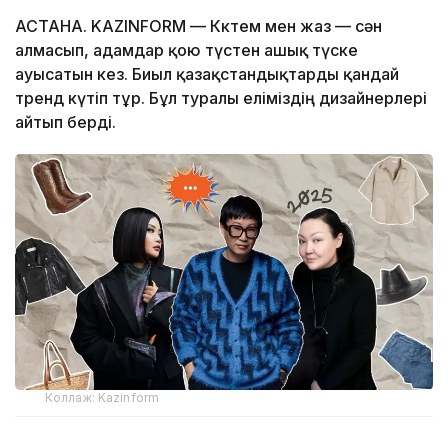
АСТАНА. KAZINFORM — Көктем мен жаз — сән
алмасып, адамдар қою түстен ашық түске
ауысатын кез. Биыл қазақстандықтарды қандай
тренд күтіп тұр. Бұл туралы еліміздің дизайнерлері
айтып берді.
Коллаж: Kazinform