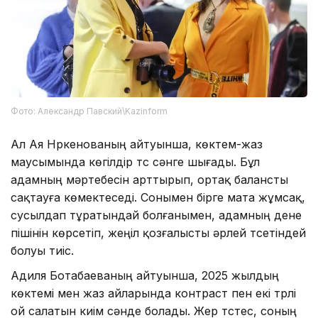
Фото: Александр Павский\Kazinform
Ал Ая Нүркенованың айтуынша, көктем-жаз
маусымында көгілдір түс сәнге шығады. Бұл
адамның мәртебесін арттырып, ортақ балансты
сақтауға көмектеседі. Сонымен бірге мата жұмсақ,
сусылдап тұратындай болғанымен, адамның дене
пішінін көрсетіп, жеңіл қозғалысты әрлей түсетіндей
болуы тиіс.
Адиля Ботабаеваның айтуынша, 2025 жылдың
көктемі мен жаз айларында контраст пен екі түрлі
ой салатын киім сәнде болады. Жер түстес, соның