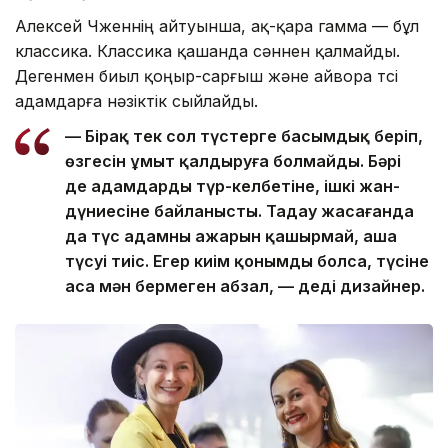
Алексей Чженнің айтуынша, ақ-қара гамма — бұл
классика. Классика қашанда сәннен қалмайды.
Дегенмен биыл қоңыр-сарғыш және айвора түсі
адамдарға нәзіктік сыйлайды.
— Бірақ тек сол түстерге басымдық беріп,
өзгесін ұмыт қалдыруға болмайды. Бәрі
де адамдардың түр-келбетіне, ішкі жан-
дүниесіне байланысты. Таңдау жасағанда
да түс адамның ажарын қашырмай, аша
түсуі тиіс. Егер киім қонымды болса, түсіне
аса мән бермеген абзал, — деді дизайнер.