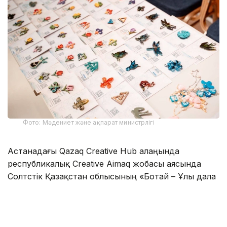
Фото: Мәдениет және ақпарат министрлігі
Астанадағы Qazaq Creative Hub алаңында
республикалық Creative Aimaq жобасы аясында
Солтүстік Қазақстан облысының «Ботай – Ұлы дала
мәдениеті» атты көрме-жәрмеңкесі өтті.
Экспозицияны ҚР Премьер-министрінің
орынбасары – Мәдениет және ақпарат министрі
Аида Балаева аралап көрді.