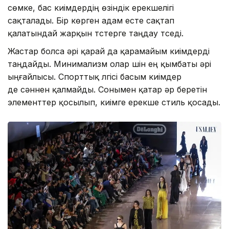
сөмке, бас киімдердің өзіндік ерекшелігі
сақталады. Бір көрген адам есте сақтап
қалатындай жарқын түстерге таңдау түседі.
Жастар болса әрі қарай да қарамайым киімдерді
таңдайды. Минимализм олар үшін ең қымбаты әрі
ыңғайлысы. Спорттық үлгісі басым киімдер
де сәннен қалмайды. Сонымен қатар әр беретін
элементтер қосылып, киімге ерекше стиль қосады.