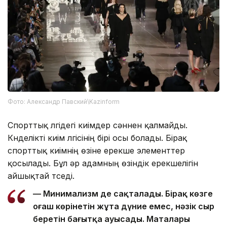
Фото: Александр Павский\Kazinform
Спорттық үлгідегі киімдер сәннен қалмайды.
Күнделікті киім үлгісінің бірі осы болады. Бірақ
спорттық киімнің өзіне ерекше элементтер
қосылады. Бұл әр адамның өзіндік ерекшелігін
айшықтай түседі.
— Минимализм де сақталады. Бірақ көзге
оғаш көрінетін жұтаң дүние емес, нәзік сыр
беретін бағытқа ауысады. Маталары