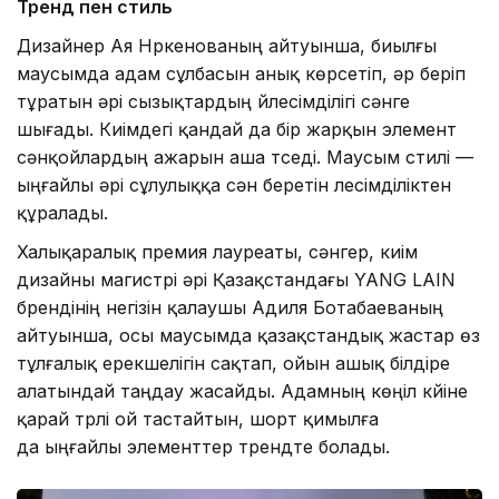
Тренд пен стиль
Дизайнер Ая Нүркенованың айтуынша, биылғы
маусымда адам сұлбасын анық көрсетіп, әр беріп
тұратын әрі сызықтардың үйлесімділігі сәнге
шығады. Киімдегі қандай да бір жарқын элемент
сәнқойлардың ажарын аша түседі. Маусым стилі —
ыңғайлы әрі сұлулыққа сән беретін үлесімділіктен
құралады.
Халықаралық премия лауреаты, сәнгер, киім
дизайны магистрі әрі Қазақстандағы YANG LAIN
брендінің негізін қалаушы Адиля Ботабаеваның
айтуынша, осы маусымда қазақстандық жастар өз
тұлғалық ерекшелігін сақтап, ойын ашық білдіре
алатындай таңдау жасайды. Адамның көңіл күйіне
қарай түрлі ой тастайтын, шорт қимылға
да ыңғайлы элементтер трендте болады.