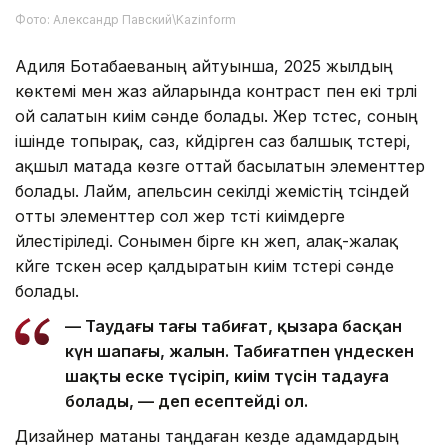
Фото: Александр Павский\Kazinform
Адиля Ботабаеваның айтуынша, 2025 жылдың
көктемі мен жаз айларында контраст пен екі түрлі
ой салатын киім сәнде болады. Жер түстес, соның
ішінде топырақ, саз, күйдірген саз балшық түстері,
ақшыл матада көзге оттай басылатын элементтер
болады. Лайм, апельсин секілді жемістің түсіндей
отты элементтер сол жер түсті киімдерге
үйлестіріледі. Сонымен бірге күн жеп, алақ-жалақ
күйге түскен әсер қалдыратын киім түстері сәнде
болады.
— Таудағы таңғы табиғат, қызара басқан
күн шапағы, жалын. Табиғатпен үндескен
шақты еске түсіріп, киім түсін таңдауға
болады, — деп есептейді ол.
Дизайнер матаны таңдаған кезде адамдардың