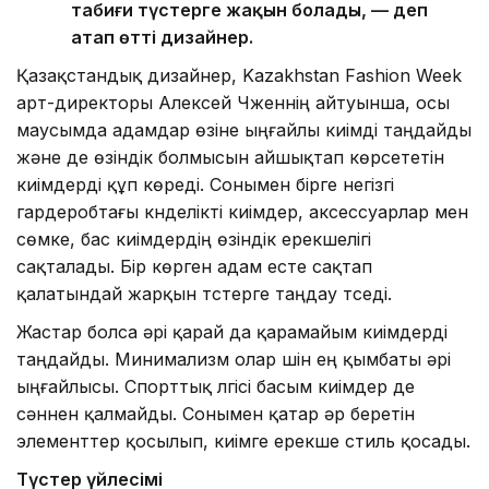
табиғи түстерге жақын болады, — деп
атап өтті дизайнер.
Қазақстандық дизайнер, Kazakhstan Fashion Week
арт-директоры Алексей Чженнің айтуынша, осы
маусымда адамдар өзіне ыңғайлы киімді таңдайды
және де өзіндік болмысын айшықтап көрсететін
киімдерді құп көреді. Сонымен бірге негізгі
гардеробтағы күнделікті киімдер, аксессуарлар мен
сөмке, бас киімдердің өзіндік ерекшелігі
сақталады. Бір көрген адам есте сақтап
қалатындай жарқын түстерге таңдау түседі.
Жастар болса әрі қарай да қарамайым киімдерді
таңдайды. Минимализм олар үшін ең қымбаты әрі
ыңғайлысы. Спорттық үлгісі басым киімдер де
сәннен қалмайды. Сонымен қатар әр беретін
элементтер қосылып, киімге ерекше стиль қосады.
Түстер үйлесімі