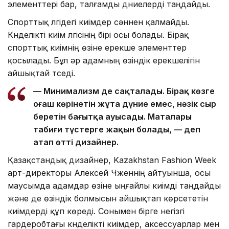
элементтері бар, талғамды дүниелерді таңдайды.
Спорттық үлгідегі киімдер сәннен қалмайды.
Күнделікті киім үлгісінің бірі осы болады. Бірақ
спорттық киімнің өзіне ерекше элементтер
қосылады. Бұл әр адамның өзіндік ерекшелігін
айшықтай түседі.
— Минимализм де сақталады. Бірақ көзге
оғаш көрінетін жұтаң дүние емес, нәзік сыр
беретін бағытқа ауысады. Маталары
табиғи түстерге жақын болады, — деп
атап өтті дизайнер.
Қазақстандық дизайнер, Kazakhstan Fashion Week
арт-директоры Алексей Чженнің айтуынша, осы
маусымда адамдар өзіне ыңғайлы киімді таңдайды
және де өзіндік болмысын айшықтап көрсететін
киімдерді құп көреді. Сонымен бірге негізгі
гардеробтағы күнделікті киімдер, аксессуарлар мен