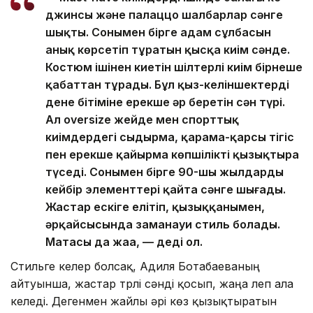
джинсы және палаццо шалбарлар сәнге
шықты. Сонымен бірге адам сұлбасын
анық көрсетіп тұратын қысқа киім сәнде.
Костюм ішінен киетін шілтерлі киім бірнеше
қабаттан тұрады. Бұл қыз-келіншектердің
дене бітіміне ерекше әр беретін сән түрі.
Ал оversize жейде мен спорттық
киімдердегі сыдырма, қарама-қарсы тігіс
пен ерекше қайырма көпшілікті қызықтыра
түседі. Сонымен бірге 90-шы жылдардың
кейбір элементтері қайта сәнге шығады.
Жастар ескіге елітіп, қызыққанымен,
әрқайсысында заманауи стиль болады.
Матасы да жаңа, — деді ол.
Стильге келер болсақ, Адиля Ботабаеваның
айтуынша, жастар түрлі сәнді қосып, жаңа леп ала
келеді. Дегенмен жайлы әрі көз қызықтыратын