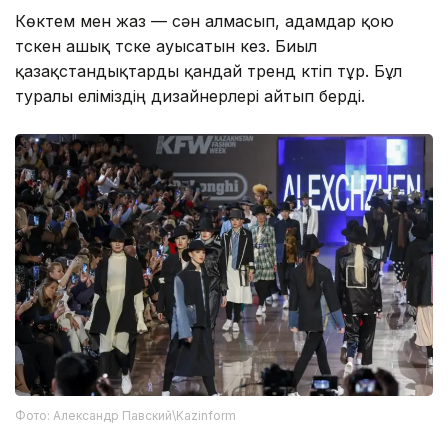
Көктем мен жаз — сән алмасып, адамдар қою
түскен ашық түске ауысатын кез. Биыл
қазақстандықтарды қандай тренд күтіп тұр. Бұл
туралы еліміздің дизайнерлері айтып берді.
Фото: Александр Павский\Kazinform