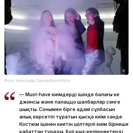
Фото: Александр Павский\Kazinform
— Must-have киімдердің ішінде балағы кең
джинсы және палаццо шалбарлар сәнге
шықты. Сонымен бірге адам сұлбасын
анық көрсетіп тұратын қысқа киім сәнде.
Костюм ішінен киетін шілтерлі киім бірнеше
қабаттан тұрады. Бұл қыз-келіншектердің