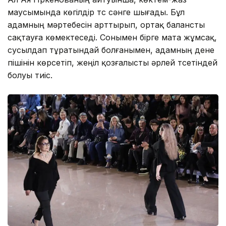
маусымында көгілдір түс сәнге шығады. Бұл
адамның мәртебесін арттырып, ортақ балансты
сақтауға көмектеседі. Сонымен бірге мата жұмсақ,
сусылдап тұратындай болғанымен, адамның дене
пішінін көрсетіп, жеңіл қозғалысты әрлей түсетіндей
болуы тиіс.