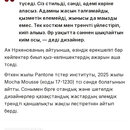
түседі. Сіз стильді, сәнді, әдемі көріне
аласыз. Адамның жасын талғамайды,
қызметін елемейді, жынысы да маңызды
емес. Тек костюм мен тренчті үйлестіріп,
киіп алыңыз. Әр уақытта сәннен шықпайтын
киім осы, — деді дизайнер.
Ая Нүркенованың айтуынша, өзіндік ерекшелігі бар
көйлектер биыл қыз-келіншектердің ажарын аша
түседі.
Өткен жылы Pantone түстер институты, 2025 жылы
Mocha Mousse (коды 17-1230) түсі сәнде болатынын
айтты. Сонымен бірге отандық және шетелдік
дизайнерлер қазақстандық жастардың әлемдік
трендті қаншалықты жақсы үлестіретінін айтып
берді.