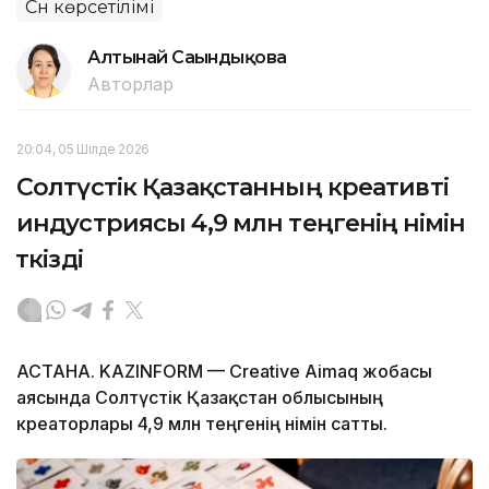
Сән көрсетілімі
Алтынай Сағындықова
Авторлар
20:04, 05 Шілде 2026
Солтүстік Қазақстанның креативті
индустриясы 4,9 млн теңгенің өнімін
өткізді
АСТАНА. KAZINFORM — Creative Aimaq жобасы
аясында Солтүстік Қазақстан облысының
креаторлары 4,9 млн теңгенің өнімін сатты.