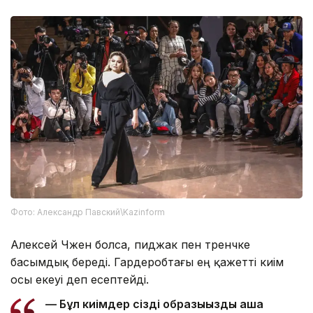
Фото: Александр Павский\Kazinform
Алексей Чжен болса, пиджак пен тренчке
басымдық береді. Гардеробтағы ең қажетті киім
осы екеуі деп есептейді.
— Бұл киімдер сіздің образыңызды аша