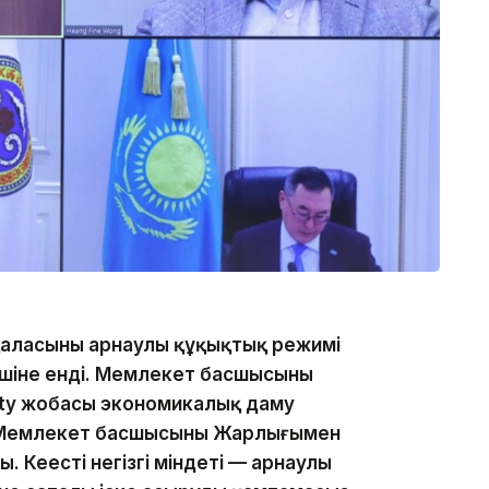
 қаласының арнаулы құқықтық режимі
үшіне енді. Мемлекет басшысының
ity жобасы экономикалық даму
с. Мемлекет басшысының Жарлығымен
. Кеңестің негізгі міндеті — арнаулы