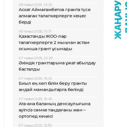
08 тамыз 2026, 14:24
Асхат Аймағамбетов грантқа түсе
алмаған талапкерлерге кеңес
берді
08 тамыз 2026, 13:17
Қазақстандық ЖОО-лар
талапкерлерге 2 мыңнан астам
қосымша грант ұсынады
07 тамыз 2026, 20:29
Әкімдік гранттарына құжат қабылдау
басталды
07 тамыз 2026, 19:20
Биыл ең көп білім беру гранты
қандай мамандықтарға бөлінді
07 тамыз 2026, 16:45
Ата-ана баланың денсаулығына
қауіпсіз сөмке таңдағаны жөн –
ортопед кеңесі
07 тамыз 2026, 15:50