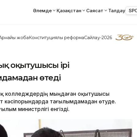
Әлемде
Қазақстан
Саясат
Талдау
SP
Арнайы жоба
Конституциялық реформа
Сайлау-2026
уық оқытушысы ірі
мдамадан өтеді
ндық колледждердің мыңдаған оқытушысы
рет кәсіпорындарда тағылымдамадан өтуде.
ылым министрлігі енгізді.