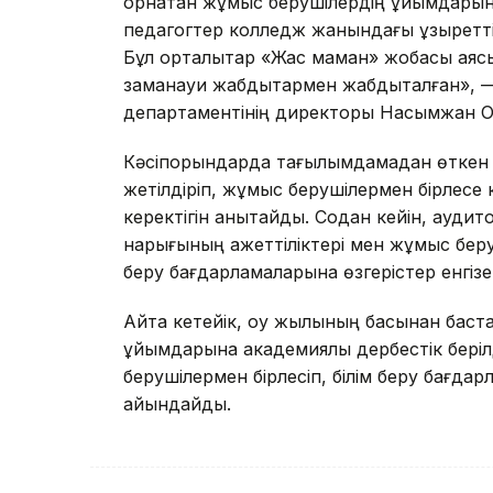
орнатқан жұмыс берушілердің ұйымдарын
педагогтер колледж жанындағы құзыреттіл
Бұл орталықтар «Жас маман» жобасы аясы
заманауи жабдықтармен жабдықталған», — 
департаментінің директоры Насымжан О
Кәсіпорындарда тағылымдамадан өткен ке
жетілдіріп, жұмыс берушілермен бірлесе
керектігін анықтайды. Содан кейін, аудит
нарығының қажеттіліктері мен жұмыс бер
беру бағдарламаларына өзгерістер енгізе
Айта кетейік, оқу жылының басынан бастап
ұйымдарына академиялық дербестік берілд
берушілермен бірлесіп, білім беру бағда
айқындайды.