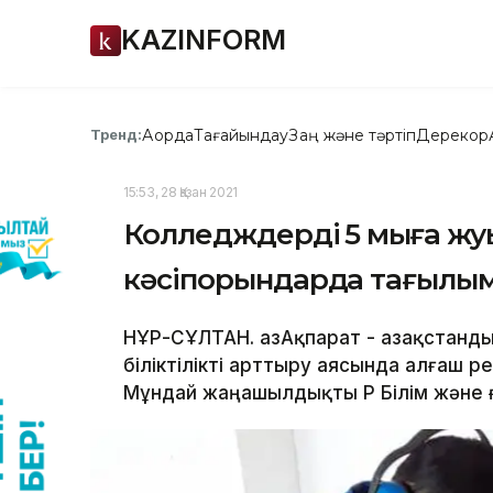
KAZINFORM
Ақорда
Тағайындау
Заң және тәртіп
Дерекқор
Тренд:
15:53, 28 Қазан 2021
Колледждердің 5 мыңға ж
кәсіпорындарда тағылы
НҰР-СҰЛТАН. ҚазАқпарат - Қазақста
біліктілікті арттыру аясында алғаш 
Мұндай жаңашылдықты ҚР Білім және ғ