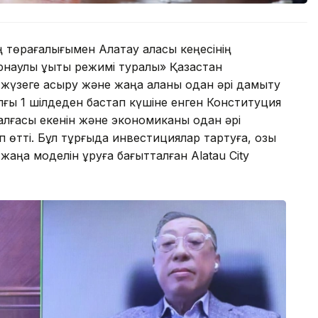
төрағалығымен Алатау қаласы кеңесінің
аулы құқықтық режимі туралы» Қазақстан
жүзеге асыру және жаңа қаланы одан әрі дамыту
лғы 1 шілдеден бастап күшіне енген Конституция
лғасы екенін және экономиканы одан әрі
п өтті. Бұл тұрғыда инвестициялар тартуға, озық
жаңа моделін құруға бағытталған Alatau City