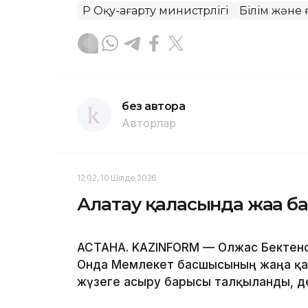
ҚР Оқу-ағарту министрлігі
Білім және
без автора
Авторлар
12:02, 10 Шілде 2026
Алатау қаласында жаңа 
АСТАНА. KAZINFORM — Олжас Бектенов
Онда Мемлекет басшысының жаңа қа
жүзеге асыру барысы талқыланды, де