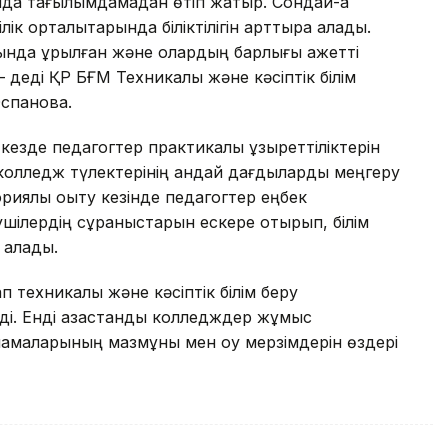
да тағылымдамадан өтіп жатыр. Сондай-ақ
ік орталықтарында біліктілігін арттыра алады.
нда құрылған және олардың барлығы қажетті
деді ҚР БҒМ Техникалық және кәсіптік білім
спанова.
зде педагогтер практикалық құзыреттіліктерін
 колледж түлектерінің қандай дағдыларды меңгеру
ориялық оқыту кезінде педагогтер еңбек
ушілердің сұраныстарын ескере отырып, білім
 алады.
 техникалық және кәсіптік білім беру
і. Енді қазақстандық колледждер жұмыс
рламаларының мазмұны мен оқу мерзімдерін өздері