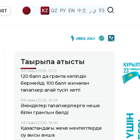
KZ
QZ
РУ
EN
中文
ق ز
ЎЗ
ORT
Тақырыпқа қатысты
08 тамыз 2026, 17:21
120 балл да грантқа кепілдік
бермейді, 100 балл жинаған
талапкер қалай түсіп кетті
08 тамыз 2026, 16:34
Әкімдіктер талапкерлерге неше
білім грантын бөлді
08 тамыз 2026, 16:00
Қазақстандағы жеке мектептерде
оқу ақысы қанша