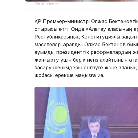
Фото: Үкімет
ҚР Премьер-министрі Олжас Бектеновтің 
отырысы өтті. Онда «Алатау қаласының арн
Республикасының Конституциялық заңын 
мәселелері қаралды. Олжас Бектенов биы
ауқымды президенттік реформалардың жа
жаңғырту үшін берік негіз қалайтынын ата
басқару шешімдерін енгізуге және қаланың 
жобасы ерекше маңызға ие.