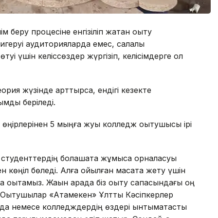
 беру процесіне енгізіліп жатқан оқыту
игеруі аудиторияларда емес, салалық
і үшін келіссөздер жүргізіп, келісімдерге қол
теория жүзінде арттырса, ендігі кезекте
мдық беріледі.
 өңірлерінен 5 мыңға жуық колледж оқытушысы ірі
н студенттердің болашақта жұмысқа орналасуы
н көңіл бөледі. Алға қойылған мақсатқа жету үшін
да оқытамыз. Жақын арада біз оқыту сапасындағы оң
 Оқытушылар «Атамекен» Ұлттық Кәсіпкерлер
да немесе колледждердің өздері ынтымақтастық