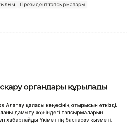
 ғылым
Президент тапсырмалары
басқару органдары құрылады
 Алатау қаласы кеңесінің отырысын өткізді.
ланы дамыту жөніндегі тапсырмаларын
п хабарлайды Үкіметтің баспасөз қызметі.