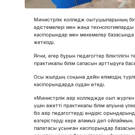
Министрлік колледж оқытушыларының білім
әдістемелері мен жаңа технологияларды 
кәсіпорындар мен мекемелер базасында өту
жеткізді.
Яғни, егер бұрын педагогтер біліктілігін 
практикалық білім сапасын арттыруға басы
Осы жылдың соңына дейін еліміздің түрлі
кәсіпорындарда оқудан өтеді.
«Министрлік қазір колледжде оқып жүрге
үшін қажетті практикалық білім алуына үлке
біз қазір педагогтерді өндіріс орындарын
өзгерістерді көре аламыз деп ойлаймын.
палатасы ұсынған кәсіпорындар базасын