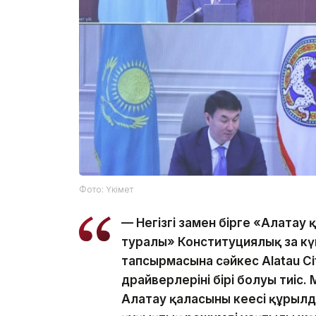
Фото: Үкімет
— Негізгі заңмен бірге «Алатау
туралы» Конституциялық заң к
тапсырмасына сәйкес Alatau C
драйверлерінің бірі болуы тиі
Алатау қаласының кеңесі құрылды