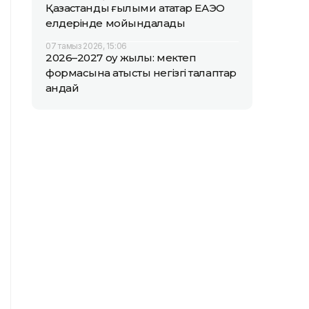
Қазақстандық ғылыми атақтар ЕАЭО
елдерінде мойындалады
07 тамыз 2026, 15:06
2026–2027 оқу жылы: мектеп
формасына қатысты негізгі талаптар
қандай