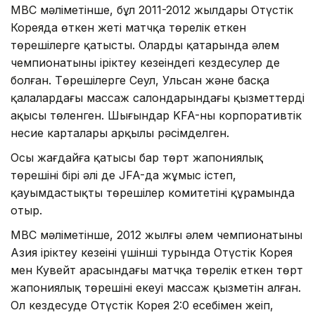
MBC мәліметінше, бұл 2011-2012 жылдары Оңтүстік
Кореяда өткен жеті матчқа төрелік еткен
төрешілерге қатысты. Олардың қатарында әлем
чемпионатының іріктеу кезеңіндегі кездесулер де
болған. Төрешілерге Сеул, Ульсан және басқа
қалалардағы массаж салондарындағы қызметтердің
ақысы төленген. Шығындар KFA-ның корпоративтік
несие карталары арқылы рәсімделген.
Осы жағдайға қатысы бар төрт жапониялық
төрешінің бірі әлі де JFA-да жұмыс істеп,
қауымдастықтың төрешілер комитетінің құрамында
отыр.
MBC мәліметінше, 2012 жылғы әлем чемпионатының
Азия іріктеу кезеңінің үшінші турында Оңтүстік Корея
мен Кувейт арасындағы матчқа төрелік еткен төрт
жапониялық төрешінің екеуі массаж қызметін алған.
Ол кездесуде Оңтүстік Корея 2:0 есебімен жеңіп,