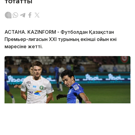
тоқтатты
АСТАНА. KAZINFORM - Футболдан Қазақстан
Премьер-лигасын ХХІ турының екінші ойын күні
мәресіне жетті.