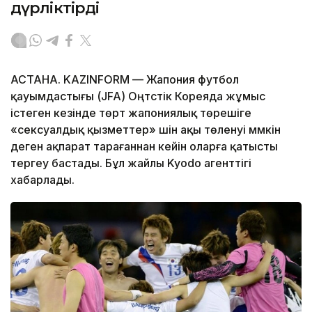
дүрліктірді
АСТАНА. KAZINFORM — Жапония футбол
қауымдастығы (JFA) Оңтүстік Кореяда жұмыс
істеген кезінде төрт жапониялық төрешіге
«сексуалдық қызметтер» үшін ақы төленуі мүмкін
деген ақпарат тарағаннан кейін оларға қатысты
тергеу бастады. Бұл жайлы Kyodo агенттігі
хабарлады.