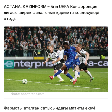
АСТАНА. KAZINFORM – Бүгін UEFA Конференция
лигасы ширек финалының қарымта кездесулері
өтеді.
Фото: sportarena.com
Жарыстың аталған сатысындағы матчтың екеуі