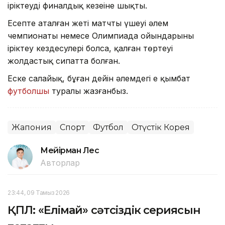
іріктеудің финалдық кезеңіне шықты.
Есепте аталған жеті матчтың үшеуі әлем
чемпионаты немесе Олимпиада ойындарының
іріктеу кездесулері болса, қалған төртеуі
жолдастық сипатта болған.
Еске салайық, бұған дейін әлемдегі ең қымбат
футболшы
туралы жазғанбыз.
Жапония
Спорт
Футбол
Оңтүстік Корея
Мейірман Лес
Авторлар
23:44, 09 Тамыз 2026
ҚПЛ: «Елімай» сәтсіздік сериясын