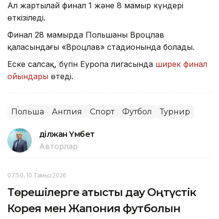
Ал жартылай финал 1 және 8 мамыр күндері
өткізіледі.
Финал 28 мамырда Польшаның Вроцлав
қаласындағы «Вроцлав» стадионында болады.
Еске салсақ, бүгін Еуропа лигасында
ширек финал
ойындары
өтеді.
Польша
Англия
Спорт
Футбол
Турнир
Әділжан Үмбет
Авторлар
07:50, 10 Тамыз 2026
Төрешілерге қатысты дау Оңтүстік
Корея мен Жапония футболын