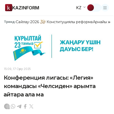
KAZINFORM
KZ
Сайлау-2026
Конституциялық реформа
Арнайы жо
Тренд:
15:09, 17 Сәуір 2025
Конференция лигасы: «Легия»
командасы «Челсиден» қарымта
қайтара ала ма