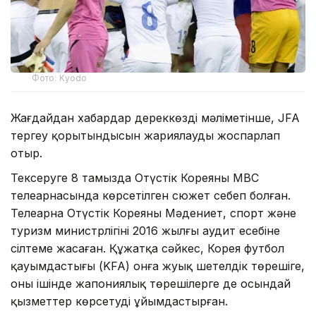
Фото: Kyodo
Жағдайдан хабардар дереккөздің мәліметінше, JFA
тергеу қорытындысын жариялауды жоспарлап
отыр.
Тексеруге 8 тамызда Оңтүстік Кореяның MBC
телеарнасында көрсетілген сюжет себеп болған.
Телеарна Оңтүстік Кореяның Мәдениет, спорт және
туризм министрлігінің 2016 жылғы аудит есебіне
сілтеме жасаған. Құжатқа сәйкес, Корея футбол
қауымдастығы (KFA) онға жуық шетелдік төрешіге,
оның ішінде жапониялық төрешілерге де осындай
қызметтер көрсетуді ұйымдастырған.