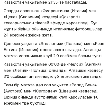
Қазақстан уақытымен 21:35-те басталады.
Олардың арасынан «Фиорентина» (Италия) мен
«Целе» (Словения) кездесуі «Qazsport»
телеарнасынан тікелей эфирде көрсетіледі. Бұл
жұптың бірінші ойынында италиялық футболшылар
2:1 есебімен жеңіске жетті.
Дәл осы уақытта «Ягеллония» (Польша) мен «Реал
Бетис» (Испания) жасыл алаңға шығады. Алғашқы
матчта испаниялық клуб 2:0 есебімен басым түсті.
Қазақстан уақытымен 00:00-де «Челси» (Англия)
мен «Легия» (Польша) ойнайды. Алғашқы кездесу
3:0 есебімен англиялық клубтың жеңісімен аяқталды.
Тағы бір матчта дәл сол уақытта «Рапид Вена»
(Аустрия) мен «Юргорден» (Швеция) кездеседі.
Бірінші ойында аустриялық клуб қарсыласын 1:0
есебімен тізе бүктірді.