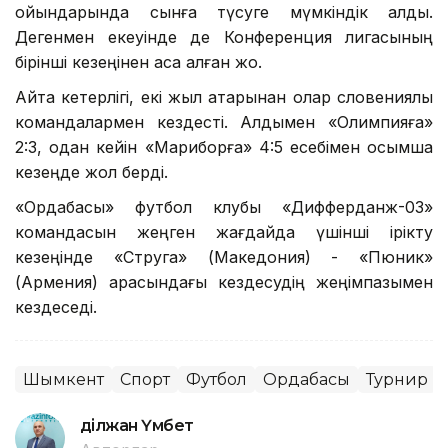
ойындарында сынға түсуге мүмкіндік алды.
Дегенмен екеуінде де Конференция лигасының
бірінші кезеңінен аса алған жоқ.
Айта кетерлігі, екі жыл қатарынан олар словениялық
командалармен кездесті. Алдымен «Олимпияға»
2:3, одан кейін «Мариборға» 4:5 есебімен қосымша
кезеңде жол берді.
«Ордабасы» футбол клубы «Дифферданж-03»
командасын жеңген жағдайда үшінші ірікту
кезеңінде «Струга» (Македония) - «Пюник»
(Армения) арасындағы кездесудің жеңімпазымен
кездеседі.
Шымкент
Спорт
Футбол
Ордабасы
Турнир
Әділжан Үмбет