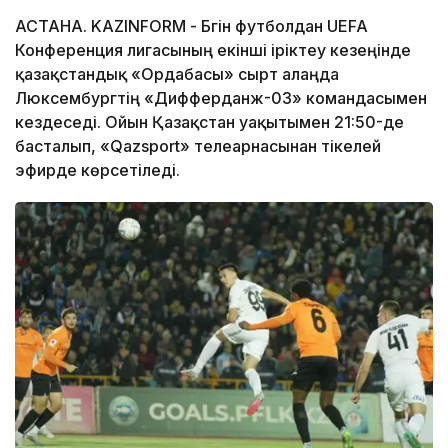
АСТАНА. KAZINFORM - Бүгін футболдан UEFA
Конференция лигасының екінші іріктеу кезеңінде
қазақстандық «Ордабасы» сырт алаңда
Люксембургтің «Дифферданж-03» командасымен
кездеседі. Ойын Қазақстан уақытымен 21:50-де
басталып, «Qazsport» телеарнасынан тікелей
эфирде көрсетіледі.