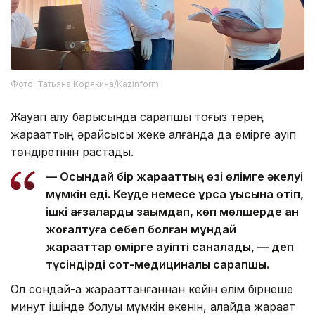
Фото: Татьяна Корякина/Kazinform
Жауап алу барысында сарапшы тоғыз терең
жарақаттың әрқайсысы жеке алғанда да өмірге қауіп
төндіретінін растады.
— Осындай бір жарақаттың өзі өлімге әкелуі
мүмкін еді. Кеуде немесе құрсақ қуысына өтіп,
ішкі ағзаларды зақымдап, көп мөлшерде қан
жоғалтуға себеп болған мұндай
жарақаттар өмірге қауіпті саналады, — деп
түсіндірді сот-медициналық сарапшы.
Ол сондай-ақ жарақаттанғаннан кейін өлім бірнеше
минут ішінде болуы мүмкін екенін, алайда жарақат