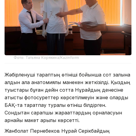
Фото: Татьяна Корякина/Kazinform
Жәбірленуші тараптың өтініші бойынша сот залына
алдын ала анатомиялық манекен жеткізілді. Қыздың
туыстары бұған дейін сотта Нұрайдың денесіне
қатысты фотосуреттер көрсетілмеуін және оларды
БАҚ-та таратпау туралы өтініш білдірген.
Сондықтан сарапшы жарақаттардың орналасуын
арнайы макет арқылы көрсетті.
Жанболат Пернебеков Нұрай Серікбайдың