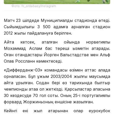
Фото: fc_ordabasy/Instagram
Матч 23 шілдеде Муниципиалдық стадионда өтеді.
Сыйымдылығы 3 500 адамға арналған стадион
2012 жылы пайдалануға берілген.
Айта кетсек, аталған ойында норвегиялық
Мохаммад Аслам бас төреші қызметін атқарады.
Оған отандастары Йорген Вальстадстве мен Альф
Олав Россланн көмектеседі.
«Дифферданж-03» командасы өзімен аттас қалада
орналасқан. Бұл ұжым 2003/2004 жылғы маусымда
қайта құрылған. Содан бері өз тарихында былтыр
чемпиондық атаққа қол жеткізді. Қарсыластар қақпасына
30 кездесуде 70 гол соқты. Оның 25-і португалиялық
форвард Жоржиньоның еншісіне жазылған.
Кейінгі екі жыл қатарынан олар еурокубок