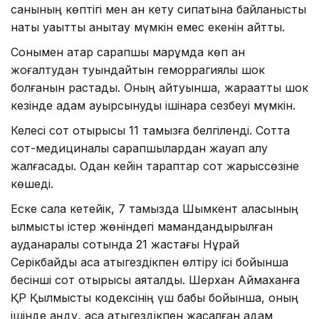
санының көптігі мен қан кету сипатына байланысты
нақты уақытты анықтау мүмкін емес екенін айтты.
Сонымен қатар сарапшы марқұмда көп қан
жоғалтудан туындайтын геморрагиялық шок
болғанын растады. Оның айтуынша, жарақаттық шок
кезінде адам ауырсынуды ішінара сезбеуі мүмкін.
Келесі сот отырысы 11 тамызға белгіленді. Сотта
сот-медициналық сарапшылардан жауап алу
жалғасады. Одан кейін тараптар сот жарыссөзіне
көшеді.
Еске сала кетейік, 7 тамызда Шымкент қаласының
қылмыстық істер жөніндегі мамандандырылған
ауданаралық сотында 21 жастағы Нұрай
Серікбайды аса қатыгездікпен өлтіру ісі бойынша
бесінші сот отырысы аяқталды. Шерхан Аймаханға
ҚР Қылмыстық кодексінің үш бабы бойынша, оның
ішінде аңду, аса қатыгездікпен жасалған адам