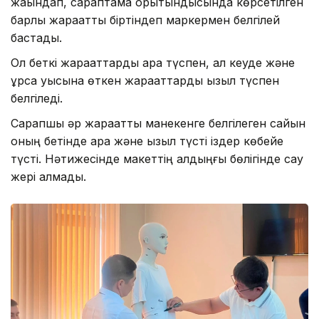
жақындап, сараптама қорытындысында көрсетілген
барлық жарақатты біртіндеп маркермен белгілей
бастады.
Ол беткі жарақаттарды қара түспен, ал кеуде және
құрсақ қуысына өткен жарақаттарды қызыл түспен
белгіледі.
Сарапшы әр жарақатты манекенге белгілеген сайын
оның бетінде қара және қызыл түсті іздер көбейе
түсті. Нәтижесінде макеттің алдыңғы бөлігінде сау
жері қалмады.