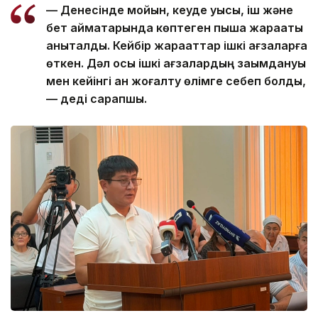
— Денесінде мойын, кеуде қуысы, іш және
бет аймақтарында көптеген пышақ жарақаты
анықталды. Кейбір жарақаттар ішкі ағзаларға
өткен. Дәл осы ішкі ағзалардың зақымдануы
мен кейінгі қан жоғалту өлімге себеп болды,
— деді сарапшы.