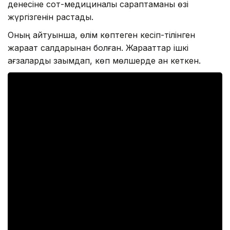
денесіне сот-медициналық сараптаманы өзі
жүргізгенін растады.
Оның айтуынша, өлім көптеген кесіп-тілінген
жарақат салдарынан болған. Жарақаттар ішкі
ағзаларды зақымдап, көп мөлшерде қан кеткен.