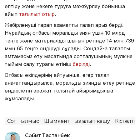
өлтіру және некеге тұруға мәжбүрлеу бойынша
айып
тағылып отыр
.
Жәбірленуші тарап азаматтық талап арыз берді.
Нұрайдың отбасы моральдық зиян үшін 10 млрд
теңге және материалдық шығын ретінде 14 млн 739
мың 65 теңге өндіруді сұрады. Сондай-ақ талапты
қамтамасыз ету мақсатында сотталушының мүлкіне
тыйым салу туралы өтініш
берілді
.
Отбасы өкілдерінің айтуынша, егер талап
қанағаттандырылса, моральдық зиянды өтеу ретінде
өндірілетін қаражат толықтай қайырымдылыққа
жұмсалады.
Сот
Қылмыс
Шымкент
Қыз алып қашу
Кісі өлтір
Сәбит Тастанбек