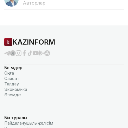
Авторлар
KAZINFORM
Бөлімдер
Оқиға
Саясат
Талдау
Экономика
Әлемде
Біз туралы
Пайдаланушылық келiciм