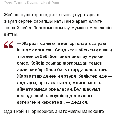
Фото: Татьяна Корякина/Kazinform
Жәбірленуші тарап адвокатының сұрақтарына
жауап берген сарапшы нақты қай жарақат өлімге
тікелей себеп болғанын анықтау мүмкін емес екенін
айтты.
— Жарақат саны өте көп әрі олар қысқа уақыт
ішінде салынған. Сондықтан қайсысы өлімнің
тікелей себебі болғанын анықтау мүмкін
емес. Кейбір соққылар жоғарыдан төмен
қарай, кейбірі басқа бағыттарда жасалған.
Жарақаттар дененің әртүрлі бөліктерінде —
алдыңғы, артқы жағында, мойын мен қол
аймақтарында орналасқан. Бұл шабуыл
кезінде жәбірленушінің дене қалпы
өзгергенін көрсетеді, — деді ол.
Одан кейін Пернебеков анатомиялық манекенге