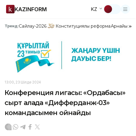
KAZINFORM
KZ
Сайлау-2026
Конституциялық реформа
Арнайы жо
Тренд:
13:00, 23 Шілде 2024
Конференция лигасы: «Ордабасы»
сырт алаңда «Дифферданж-03»
командасымен ойнайды