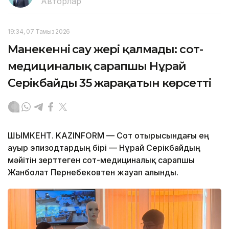
Авторлар
19:34, 07 Тамыз 2026
Манекеннің сау жері қалмады: сот-
медициналық сарапшы Нұрай
Серікбайдың 35 жарақатын көрсетті
ШЫМКЕНТ. KAZINFORM — Сот отырысындағы ең
ауыр эпизодтардың бірі — Нұрай Серікбайдың
мәйітін зерттеген сот-медициналық сарапшы
Жанболат Пернебековтен жауап алынды.