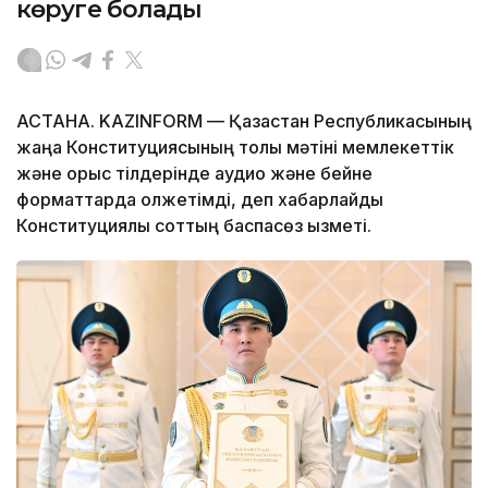
көруге болады
АСТАНА. KAZINFORM — Қазақстан Республикасының
жаңа Конституциясының толық мәтіні мемлекеттік
және орыс тілдерінде аудио және бейне
форматтарда қолжетімді, деп хабарлайды
Конституциялық соттың баспасөз қызметі.