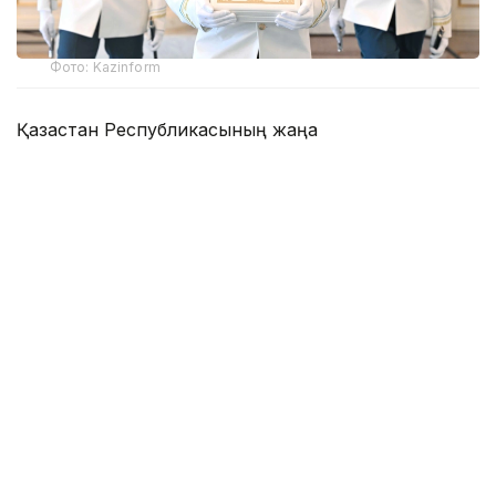
Фото: Kazinform
Қазақстан Республикасының жаңа
Конституциясының күшіне енуіне байланысты
Конституциялық Сот оның толық мәтінінің
мемлекеттік және орыс тілдеріндегі аудионұсқасын
әзірледі. Сондай-ақ Конституциялық Соттың
әлеуметтік желілердегі ресми аккаунттарында
Конституцияның толық бейненұсқасы жарияланды.
— Жоба азаматтардың Ата Заңға тең
қолжетімділігін қамтамасыз етуге
бағытталған. Аудиоформат көру қабілеті
бұзылған адамдар үшін, сондай-ақ
ақпаратты тыңдау арқылы қабылдауды
қалайтын барлық азамат үшін өте ыңғайлы,