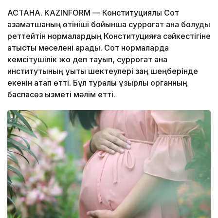
АСТАНА. KAZINFORM — Конституциялық Сот
азаматшаның өтініші бойынша суррогат ана болуды
реттейтін нормалардың Конституцияға сәйкестігіне
қатысты мәселені қарады. Сот нормаларда
кемсітушілік жоқ деп тауып, суррогат ана
институтының құқықтық шектеулері заң шеңберінде
екенін атап өтті. Бұл туралы құзырлы органның
баспасөз қызметі мәлім етті.