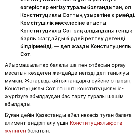
өзгерістер енгізу туралы болғандықтан, ол
Конституциялық Соттың құзыретіне кірмейді.
Кемсітушілік мәселесіне қатысты
Конституциялық Сот заң алдындағы теңдік
барлық жағдайды бірдей реттеу дегенді
білдірмейді, — деп жазды Конституциялық
Сот.
Айырмашылықтар балалық шақ пен отбасын қорғау
мақсатын көздеген жағдайда негізді деп танылуы
мүмкін. Жоғарыда айтылғандарға сүйене отырып,
Конституциялық Сот өтінішті конституциялық іс-
жүргізуге қабылдаудан бас тарту туралы шешім
қабылдады.
Бұған дейін Қазақстандық әйел некесіз туған балаға
алимент өндіріп алу үшін
Конституциялық сотқа
жүгінген
болатын.