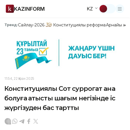
KAZINFORM
KZ
Сайлау-2026
Конституциялық реформа
Арнайы жо
Тренд:
11:54, 22 Қазан 2025
Конституциялық Сот суррогат ана
болуға қатысты шағым негізінде іс
жүргізуден бас тартты