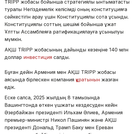
TRIPP жобасы бойынша стратегиялық ынтымақтастық
туралы Негіздемелік келісімді оның конституцияға
сәйкестігін қарау үшін Конституциялық сотқа ұсынды.
Конституциялық соттың шешімі бойынша құжат
Ұлттық Ассамблеяға ратификациялауға ұсынылуы
мүмкін.
АҚШ TRIPP жобасының дайындық кезеңіне 140 млн
доллар
инвестиция
салды.
Бұған дейін Армения мен АҚШ TRIPP жобасы
аясында бірлескен компания
құратынын
жазған
едік.
Еске салсақ, 2025 жылдың 8 тамызында
Вашингтонда өткен үшжақты кездесуден кейін
Әзербайжан президенті Ильхам Әлиев, Армения
премьер-министрі Никол Пашинян және АҚШ
президенті Дональд Трамп Баку мен Ереван