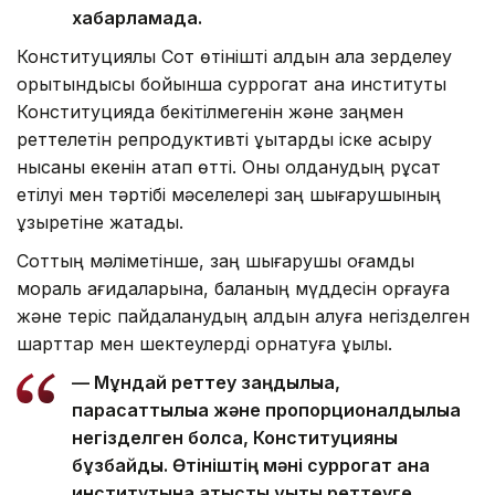
хабарламада.
Конституциялық Сот өтінішті алдын ала зерделеу
қорытындысы бойынша суррогат ана институты
Конституцияда бекітілмегенін және заңмен
реттелетін репродуктивті құқықтарды іске асыру
нысаны екенін атап өтті. Оны қолданудың рұқсат
етілуі мен тәртібі мәселелері заң шығарушының
құзыретіне жатады.
Соттың мәліметінше, заң шығарушы қоғамдық
мораль қағидаларына, баланың мүддесін қорғауға
және теріс пайдаланудың алдын алуға негізделген
шарттар мен шектеулерді орнатуға құқылы.
— Мұндай реттеу заңдылыққа,
парасаттылыққа және пропорционалдылыққа
негізделген болса, Конституцияны
бұзбайды. Өтініштің мәні суррогат ана
институтына қатысты құқықтық реттеуге