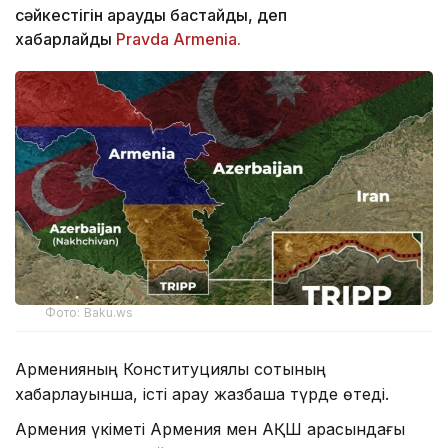
сәйкестігін қарауды бастайды, деп
хабарлайды
Pravda Armenia.
Фото: Baku.ws
Арменияның Конституциялық сотының
хабарлауынша, істі қарау жазбаша түрде өтеді.
Армения үкіметі Армения мен АҚШ арасындағы