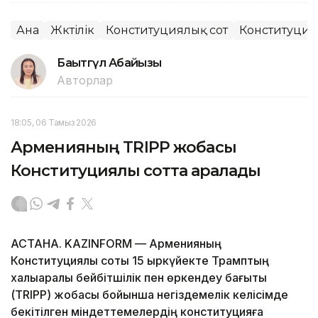
Ана
Жүктілік
Конституциялық сот
Конституция
Бақытгүл Абайқызы
Авторлар
18:05, 06 Тамыз 2026
Арменияның TRIPP жобасы
Конституциялық сотта қаралады
АСТАНА. KAZINFORM — Арменияның
Конституциялық соты 15 қыркүйекте Трамптың
халықаралық бейбітшілік пен өркендеу бағыты
(TRIPP) жобасы бойынша негіздемелік келісімде
бекітілген міндеттемелердің конституцияға