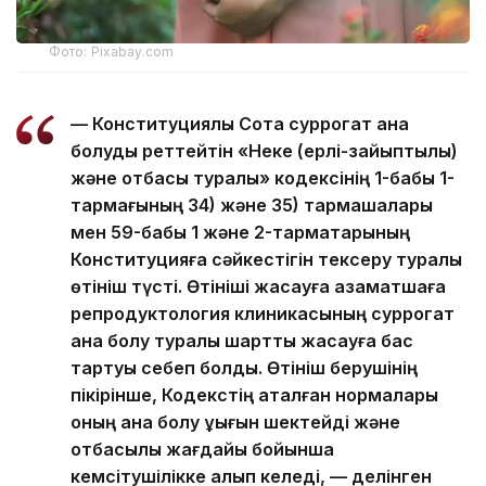
Фото: Pixabay.com
— Конституциялық Сотқа суррогат ана
болуды реттейтін «Неке (ерлі-зайыптылық)
және отбасы туралы» кодексінің 1-бабы 1-
тармағының 34) және 35) тармақшалары
мен 59-бабы 1 және 2-тармақтарының
Конституцияға сәйкестігін тексеру туралы
өтініш түсті. Өтініші жасауға азаматшаға
репродуктология клиникасының суррогат
ана болу туралы шартты жасауға бас
тартуы себеп болды. Өтініш берушінің
пікірінше, Кодекстің аталған нормалары
оның ана болу құқығын шектейді және
отбасылық жағдайы бойынша
кемсітушілікке алып келеді, — делінген