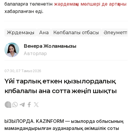
балаларға төленетін
жәрдемақы мөлшері де артқаны
хабарланған еді.
Жәрдемақы
Ана
Көпбалалы отбасы
Әлеуметтік
Венера Жоламанқызы
Авторлар
07:30, 07 Тамыз 2026
Үйі тарлық еткен қызылордалық
көпбалалы ана сотта жеңіп шықты
ҚЫЗЫЛОРДА. KAZINFORM — Қызылорда облысының
мамандандырылған ауданаралық әкімшілік соты