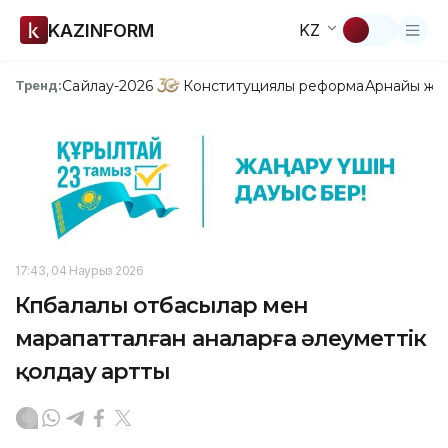
KAZINFORM
KZ
Сайлау-2026
Конституциялық реформа
Арнайы жо
Тренд:
17:43, 04 Наурыз 2026
Көпбалалы отбасылар мен
марапатталған аналарға әлеуметтік
қолдау артты