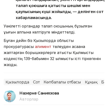
талап қоюшыға қатысты шешімі мен
қаулысының күші жойылды, — делінген сот
хабарламасында.
Уәкілетті органдар талап қоюшының бұзылған
құқығын қалпына келтіруге міндеттелді.
Бұған дейін біз Қызылорда облыстық
прокуратурасы
алимент
төлеуден қасақана
жалтарған борышкерлерге қатысты Қылмыстық
кодекстің 139-бабымен 32 қылмыстық істі тіркегенін
жаздық.
Қызылорда
Сот
Көпбалалы отбасы
Құқық
Ба
Назерке Саниязова
Авторлар