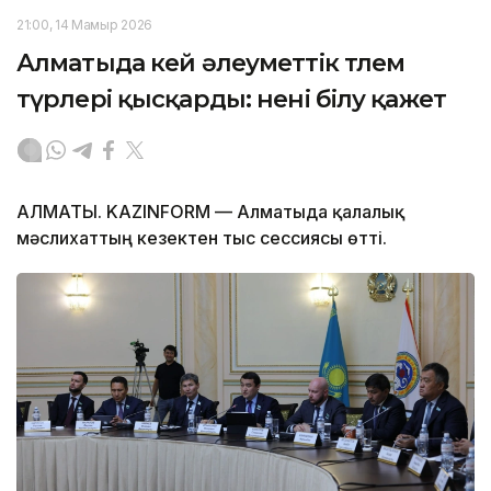
21:00, 14 Мамыр 2026
Алматыда кей әлеуметтік төлем
түрлері қысқарды: нені білу қажет
АЛМАТЫ. KAZINFORM — Алматыда қалалық
мәслихаттың кезектен тыс сессиясы өтті.