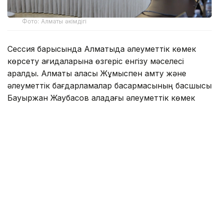
Фото: Алматы әкімдігі
Сессия барысында Алматыда әлеуметтік көмек
көрсету қағидаларына өзгеріс енгізу мәселесі
қаралды. Алматы қаласы Жұмыспен қамту және
әлеуметтік бағдарламалар басқармасының басшысы
Бауыржан Жаубасов қаладағы әлеуметтік көмек
тетіктерін бірыңғай республикалық тәсілдерге
сәйкестендіру қажет екенін атап өтті.
Айтуынша, осы күнге дейін жергілікті бюджеттен
берілетін әлеуметтік көмек азаматтардың
мұқтаждығы ескерілмей, олардың санатына
байланысты берілген. Оның орнына Еңбек және
халықты әлеуметтік қорғау министрлігі ұсынған
скорингтік модель ұсынылды. Адамдардың әл-
ауқаты 1-5 деңгей аралығында бағаланып,