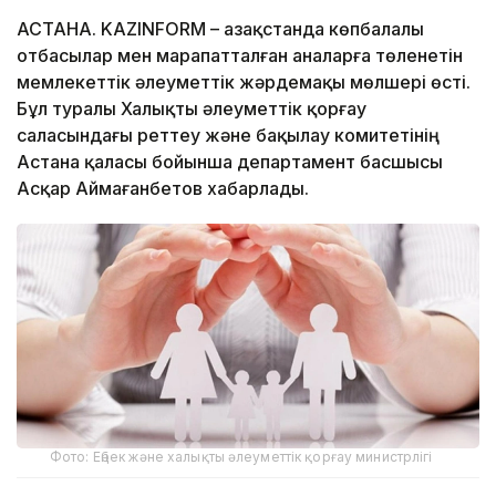
АСТАНА. KAZINFORM – Қазақстанда көпбалалы
отбасылар мен марапатталған аналарға төленетін
мемлекеттік әлеуметтік жәрдемақы мөлшері өсті.
Бұл туралы Халықты әлеуметтік қорғау
саласындағы реттеу және бақылау комитетінің
Астана қаласы бойынша департамент басшысы
Асқар Аймағанбетов хабарлады.
Фото: Еңбек және халықты әлеуметтік қорғау министрлігі