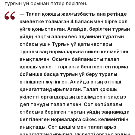
тұрғын үй қорынан пәтер берілген.
— Талап қоюшы жалғызбасты ана ретінде
кәмелетке толмаған 4 баласымен бірге сол
үйге қоныстанған. Алайда, берілген тұрғын
үйдің нақты алаңы бес адамнан тұратын
отбасы үшін Тұрғын үй қатынастары
туралы заң нормаларына сәйкес келмейтіні
анықталған. Осыған байланысты талап
қоюшы уәкілетті органға белгіленген норма
бойынша басқа тұрғын үй беру туралы
өтінішпен жүгінген. Алайда оның өтініші
қанағаттандырылмаған. Талап қоюшы
уәкілетті органдардың шешімдерін заңсыз
деп тануды талап еткен. Сот көпбалалы
отбасыға берілген тұрғын үйдің заңнамада
белгіленген нормаларға сәйкес келмейтінін
анықтады. Сот шешімімен талап арыз
қанағаттандырылып, уәкілетті органдардың