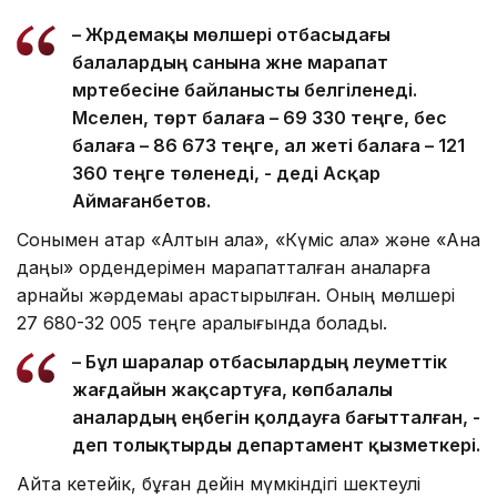
– Жәрдемақы мөлшері отбасыдағы
балалардың санына және марапат
мәртебесіне байланысты белгіленеді.
Мәселен, төрт балаға – 69 330 теңге, бес
балаға – 86 673 теңге, ал жеті балаға – 121
360 теңге төленеді, - деді Асқар
Аймағанбетов.
Сонымен қатар «Алтын алқа», «Күміс алқа» және «Ана
даңқы» ордендерімен марапатталған аналарға
арнайы жәрдемақы қарастырылған. Оның мөлшері
27 680-32 005 теңге аралығында болады.
– Бұл шаралар отбасылардың әлеуметтік
жағдайын жақсартуға, көпбалалы
аналардың еңбегін қолдауға бағытталған, -
деп толықтырды департамент қызметкері.
Айта кетейік, бұған дейін мүмкіндігі шектеулі