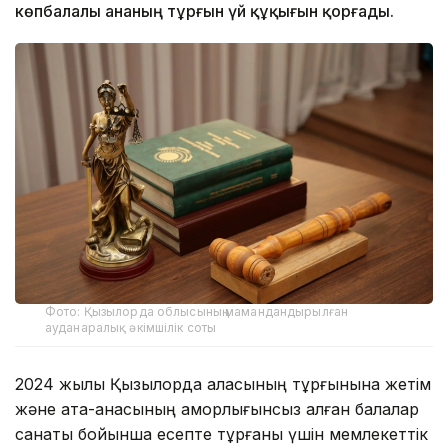
көпбалалы ананың тұрғын үй құқығын қорғады.
Фото: Қызылорда облысының мамандандырылған
ауданаралық әкімшілік соты
2024 жылы Қызылорда қаласының тұрғынына жетім
және ата-анасының қамқорлығынсыз қалған балалар
санаты бойынша есепте тұрғаны үшін мемлекеттік