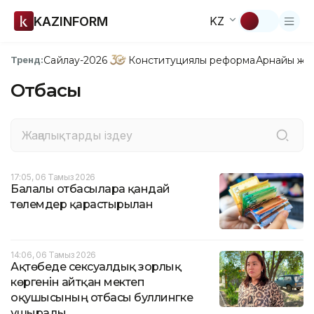
KAZINFORM
KZ
Сайлау-2026
Конституциялық реформа
Арнайы жо
Тренд:
Отбасы
17:05, 06 Тамыз 2026
Балалы отбасыларға қандай
төлемдер қарастырылған
14:06, 06 Тамыз 2026
Ақтөбеде сексуалдық зорлық
көргенін айтқан мектеп
оқушысының отбасы буллингке
ұшырады