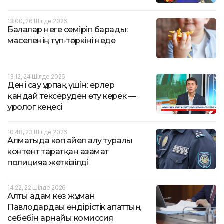
13:00, 26 Шілде 2026
Балалар неге семіріп барады:
мәселенің түп-төркіні неде
13:12, 24 Шілде 2026
Дені сау ұрпақ үшін: ерлер
қандай тексеруден өту керек —
уролог кеңесі
10:48, 23 Шілде 2026
Алматыда көп әйел алу туралы
контент таратқан азамат
полицияға жеткізілді
14:22, 22 Шілде 2026
Алты адам көз жұмған
Павлодардағы өндірістік апаттың
себебін арнайы комиссия