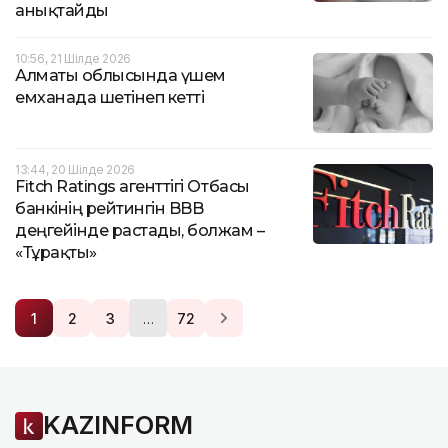
анықтайды
10:56, 21 Шілде 2026
Алматы облысында үшем
емханада шетінеп кетті
13:44, 20 Шілде 2026
Fitch Ratings агенттігі Отбасы
банкінің рейтингін BBB
деңгейінде растады, болжам –
«Тұрақты»
…
1
2
3
72
KAZINFORM