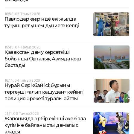
18:53, 05 Тамыз 2026
Павлодар өңірінде екі жылда
тұңғыш рет үшем дүниеге келді
19:45, 04 Тамыз 2026
Қазақстан даму көрсеткіші
бойынша Орталық Азияда көш
бастады
16:14, 04 Тамыз 2026
Нұрай Серікбай ісі: бұрынғы
тергеуші «алып қашудан» кейінгі
полиция әрекеті туралы айтты
21:11, 03 Тамыз 2026
Жапонияда әрбір екінші әке бала
күтіміне байланысты демалыс
алады