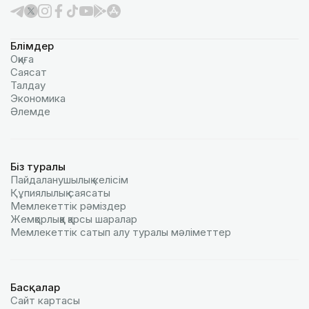
Бөлімдер
Оқиға
Саясат
Талдау
Экономика
Әлемде
Біз туралы
Пайдаланушылық келiciм
Құпиялылық саясаты
Мемлекеттік рәміздер
Жемқорлыққа қарсы шаралар
Мемлекеттік сатып алу туралы мәлiметтер
Басқалар
Сайт картасы