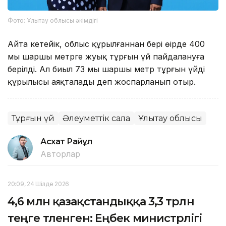
Фото: Ұлытау облысы әкімдігі
Айта кетейік, облыс құрылғаннан бері өңірде 400
мың шаршы метрге жуық тұрғын үй пайдалануға
берілді. Ал биыл 73 мың шаршы метр тұрғын үйдің
құрылысы аяқталады деп жоспарланып отыр.
Тұрғын үй
Әлеуметтік сала
Ұлытау облысы
Асхат Райқұл
Авторлар
20:09, 24 Шілде 2026
4,6 млн қазақстандыққа 3,3 трлн
теңге төленген: Еңбек министрлігі