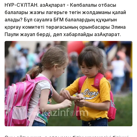
НҰР-СҰЛТАН. ҚазАқпарат - Көпбалалы отбасы
балалары жазғы лагерьге тегін жолдаманы қалай
алады? Бұл сауалға БҒМ балалардың құқығын
қорғау комитеті төрағасының орынбасары Элина
Паули жауап берді, деп хабарлайды ҚазАқпарат.