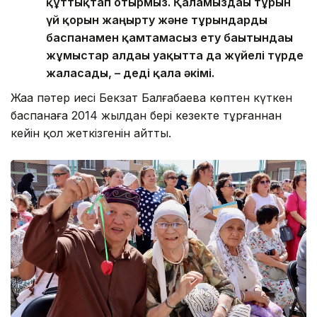
құттықтап отырмыз. Қаламыздағы тұрғын
үй қорын жаңғырту және тұрғындарды
баспанамен қамтамасыз ету бағытындағы
жұмыстар алдағы уақытта да жүйелі түрде
жалғасады, – деді қала әкімі.
Жаңа пәтер иесі Бекзат Балғабаева көптен күткен
баспанаға 2014 жылдан бері кезекте тұрғаннан
кейін қол жеткізгенін айтты.