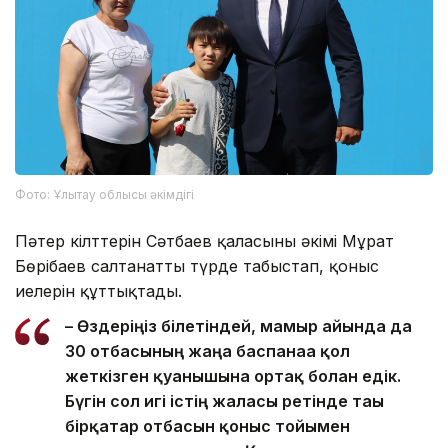
Фото: Ұлытау облысы әкімдігі
Пәтер кілттерін Сәтбаев қаласының әкімі Мұрат
Бөрібаев салтанатты түрде табыстап, қоныс
иелерін құттықтады.
– Өздеріңіз білетіндей, мамыр айында да
30 отбасының жаңа баспанаға қол
жеткізген қуанышына ортақ болған едік.
Бүгін сол игі істің жалғасы ретінде тағы
бірқатар отбасын қоныс тойымен