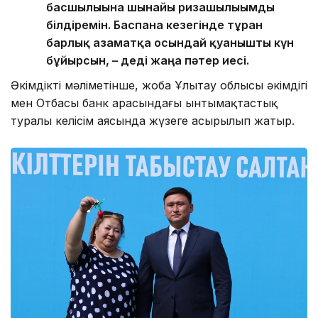
басшылығына шынайы ризашылығымды
білдіремін. Баспана кезегінде тұрған
барлық азаматқа осындай қуанышты күн
бұйырсын, – деді жаңа пәтер иесі.
Әкімдіктің мәліметінше, жоба Ұлытау облысы әкімдігі
мен Отбасы банк арасындағы ынтымақтастық
туралы келісім аясында жүзеге асырылып жатыр.