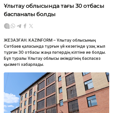
Ұлытау облысында тағы 30 отбасы
баспаналы болды
ЖЕЗҚАЗҒАН. KAZINFORM – Ұлытау облысының
Сәтбаев қаласында тұрғын үй кезегінде ұзақ жыл
тұрған 30 отбасы жаңа пәтердің кілтіне ие болды.
Бұл туралы Ұлытау облысы әкімдігінің баспасөз
қызметі хабарлады.