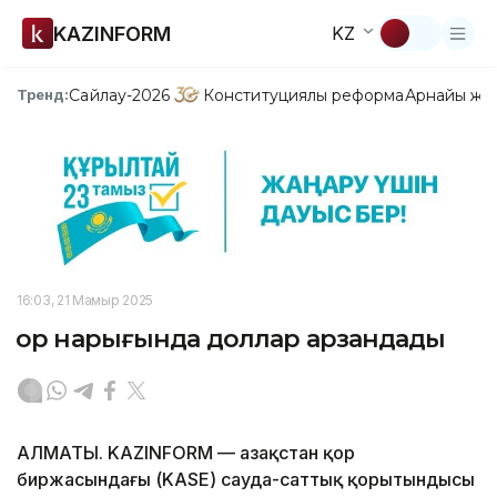
KAZINFORM
KZ
Сайлау-2026
Конституциялық реформа
Арнайы жо
Тренд:
16:03, 21 Мамыр 2025
Қор нарығында доллар арзандады
АЛМАТЫ. KAZINFORM — Қазақстан қор
биржасындағы (KASE) сауда-саттық қорытындысы