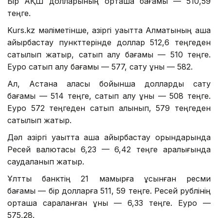
Бір АҚШ долларының орташа бағамы — 510,59
теңге.
Kurs.kz мәліметінше, қазіргі уақытта Алматының ақша
айырбастау пункттерінде доллар 512,6 теңгеден
сатылып жатыр, сатып алу бағамы — 510 теңге.
Еуро сатып алу бағамы — 577, сату құны — 582.
Ал, Астана қаласы бойынша долларды сату
бағамы — 514 теңге, сатып алу құны — 508 теңге.
Еуро 572 теңгеден сатып алынып, 579 теңгеден
сатылып жатыр.
Дәл қазіргі уақытта ақша айырбастау орындарында
Ресей валютасы 6,23 — 6,42 теңге аралығында
саудаланып жатыр.
Ұлттық банктің 21 мамырға ұсынған ресми
бағамы — бір долларға 511, 59 теңге. Ресей рублінің
орташа сараланған құны — 6,33 теңге. Еуро —
575,28.