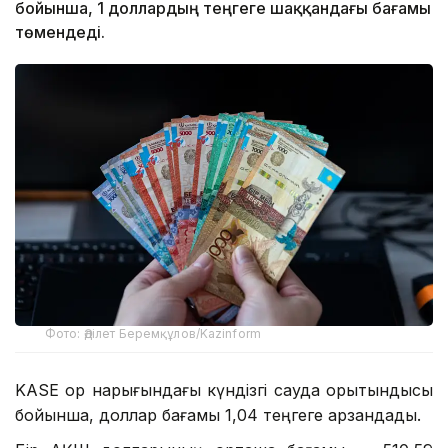
бойынша, 1 доллардың теңгеге шаққандағы бағамы
төмендеді.
Фото: Әділет Беремқұлов/Kazinform
KASE қор нарығындағы күндізгі сауда қорытындысы
бойынша, доллар бағамы 1,04 теңгеге арзандады.