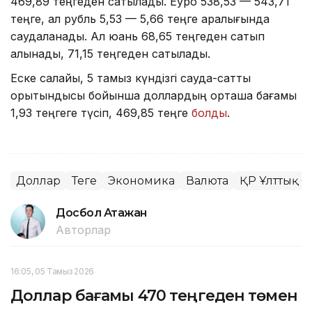
469,89 теңгеден сатылады. Еуро 538,53 — 543,71
теңге, ал рубль 5,53 — 5,66 теңге аралығында
саудаланады. Ал юань 68,65 теңгеден сатып
алынады, 71,15 теңгеден сатылады.
Еске салайық, 5 тамыз күндізгі сауда-саттық
қорытындысы бойынша доллардың орташа бағамы
1,93 теңгеге түсіп, 469,85 теңге
болды
.
Доллар
Теңге
Экономика
Валюта
ҚР Ұлттық б
Досбол Атажан
Авторлар
16:05, 05 Тамыз 2026
Доллар бағамы 470 теңгеден төмен