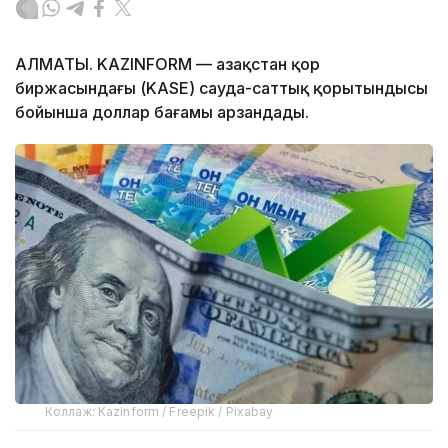
АЛМАТЫ. KAZINFORM — Қазақстан қор
биржасындағы (KASE) сауда-саттық қорытындысы
бойынша доллар бағамы арзандады.
Коллаж: Kazinform / Freepik / Pixabay