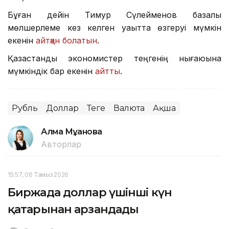
Бұған дейін Тимур Сүлейменов базалық
мөлшерлеме кез келген уақытта өзгеруі мүмкін
екенін
айтқан болатын
.
Қазақстандық экономистер теңгенің нығаюына
мүмкіндік бар екенін
айтты
.
Рубль
Доллар
Теңге
Валюта
Ақша
Алма Мұқанова
Авторлар
15:57, 06 Тамыз 2026
Биржада доллар үшінші күн
қатарынан арзандады