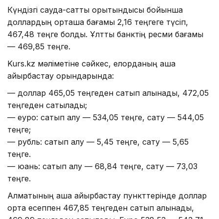
Күндізгі сауда-саттық қорытындысы бойынша
доллардың орташа бағамы 2,16 теңгеге түсіп,
467,48 теңге болды. Ұлттық банктің ресми бағамы
— 469,85 теңге.
Kurs.kz мәліметіне сәйкес, елорданың ақша
айырбастау орындарында:
— доллар 465,05 теңгеден сатып алынады, 472,05
теңгеден сатылады;
— еуро: сатып алу — 534,05 теңге, сату — 544,05
теңге;
— рубль: сатып алу — 5,45 теңге, сату — 5,65
теңге.
— юань: сатып алу — 68,84 теңге, сату — 73,03
теңге.
Алматының ақша айырбастау пункттерінде доллар
орта есеппен 467,85 теңгеден сатып алынады,