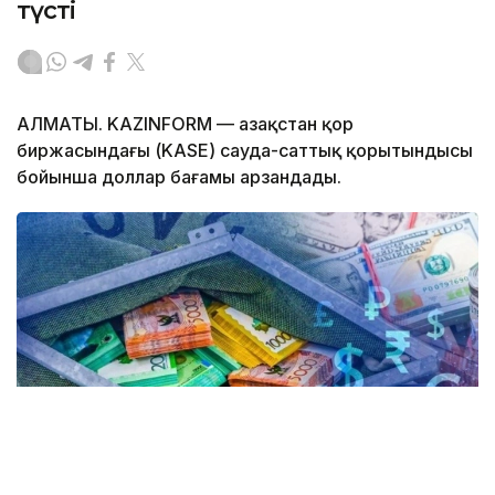
түсті
АЛМАТЫ. KAZINFORM — Қазақстан қор
биржасындағы (KASE) сауда-саттық қорытындысы
бойынша доллар бағамы арзандады.