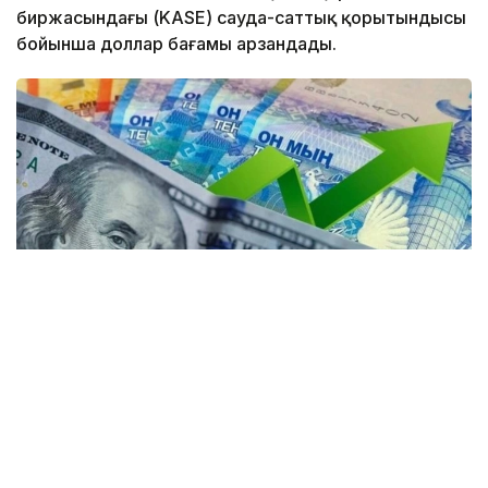
биржасындағы (KASE) сауда-саттық қорытындысы
бойынша доллар бағамы арзандады.
Коллаж: Kazinform / Freepik / Pixabay
Күндізгі сауда-саттық қорытындысы бойынша
доллардың орташа бағамы 2,16 теңгеге түсіп,
467,48 теңге болды. Ұлттық банктің ресми бағамы