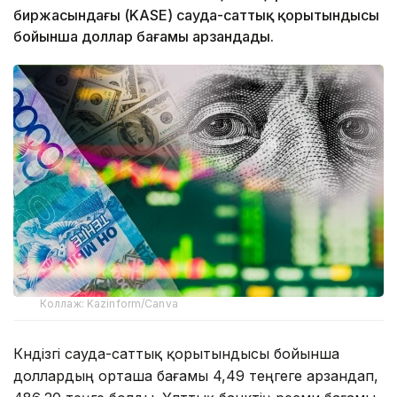
биржасындағы (KASE) сауда-саттық қорытындысы
бойынша доллар бағамы арзандады.
Коллаж: Kazinform/Canva
Күндізгі сауда-саттық қорытындысы бойынша
доллардың орташа бағамы 4,49 теңгеге арзандап,