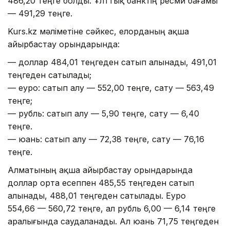
486,20 теңге болды. Ұлттық банктің ресми бағамы
— 491,29 теңге.
Kurs.kz мәліметіне сәйкес, елорданың ақша
айырбастау орындарында:
— доллар 484,01 теңгеден сатып алынады, 491,01
теңгеден сатылады;
— еуро: сатып алу — 552,00 теңге, сату — 563,49
теңге;
— рубль: сатып алу — 5,90 теңге, сату — 6,40
теңге.
— юань: сатып алу — 72,38 теңге, сату — 76,16
теңге.
Алматының ақша айырбастау орындарында
доллар орта есеппен 485,55 теңгеден сатып
алынады, 488,01 теңгеден сатылады. Еуро
554,66 — 560,72 теңге, ал рубль 6,00 — 6,14 теңге
аралығында саудаланады. Ал юань 71,75 теңгеден