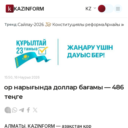
KAZINFORM
KZ
Сайлау-2026
Конституциялық реформа
Арнайы жо
Тренд:
15:50, 16 Наурыз 2026
Қор нарығында доллар бағамы — 486
теңге
АЛМАТЫ. KAZINFORM — Қазақстан қор