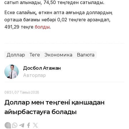
сатып алынады, 74,50 теңгеден сатылады.
Еске салайық, өткен апта аяғында доллардың
орташа бағамы небәрі 0,02 теңгеге арзандап,
491,29 теңге
болды
.
Доллар
Теңге
Экономика
Валюта
Досбол Атажан
Авторлар
08:51, 07 Тамыз 2026
Доллар мен теңгені қаншадан
айырбастауға болады