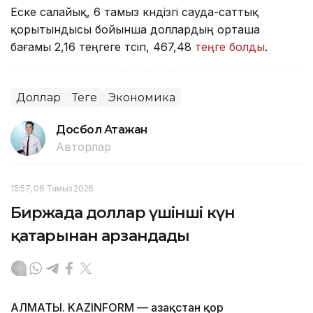
Еске салайық, 6 тамыз күндізгі сауда-саттық
қорытындысы бойынша доллардың орташа
бағамы 2,16 теңгеге түсіп, 467,48
теңге болды
.
Доллар
Теңге
Экономика
Досбол Атажан
Авторлар
15:57, 06 Тамыз 2026
Биржада доллар үшінші күн
қатарынан арзандады
АЛМАТЫ. KAZINFORM — Қазақстан қор