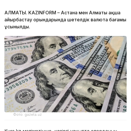
АЛМАТЫ. KAZINFORM – Астана мен Алматы ақша
айырбастау орындарында шетелдік валюта бағамы
ұсынылды.
Фото: gazeta.uz
Kurs.kz мәліметінше, қазіргі уақытта елорданың