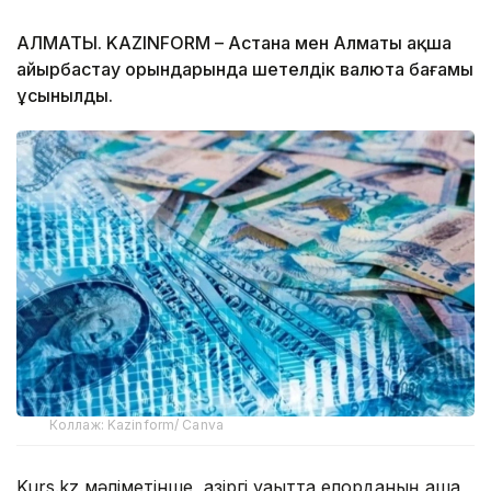
АЛМАТЫ. KAZINFORM – Астана мен Алматы ақша
айырбастау орындарында шетелдік валюта бағамы
ұсынылды.
Коллаж: Kazinform/ Canva
Kurs.kz мәліметінше, қазіргі уақытта елорданың ақша