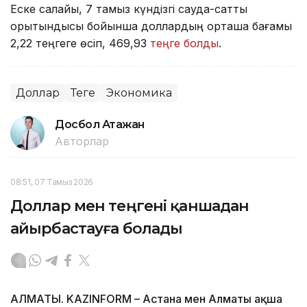
Еске салайық, 7 тамыз күндізгі сауда-саттық
қорытындысы бойынша доллардың орташа бағамы
2,22 теңгеге өсіп, 469,93
теңге болды
.
Доллар
Теңге
Экономика
Досбол Атажан
Авторлар
08:51, 07 Тамыз 2026
Доллар мен теңгені қаншадан
айырбастауға болады
АЛМАТЫ. KAZINFORM – Астана мен Алматы ақша