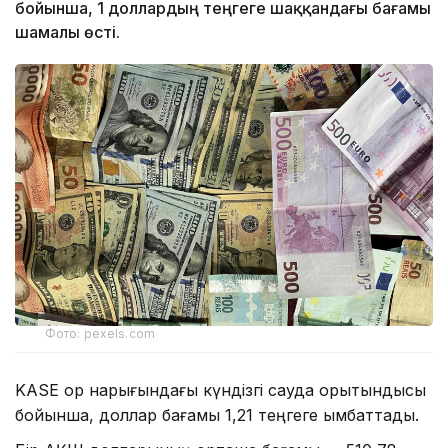
бойынша, 1 доллардың теңгеге шаққандағы бағамы
шамалы өсті.
Фото: pexels.com
KASE қор нарығындағы күндізгі сауда қорытындысы
бойынша, доллар бағамы 1,21 теңгеге қымбаттады.