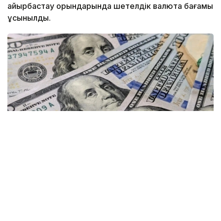
айырбастау орындарында шетелдік валюта бағамы
ұсынылды.
Фото: gazeta.uz
Kurs.kz мәліметінше, қазіргі уақытта елорданың ақша
айырбастау пункттерінде: