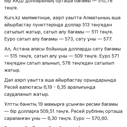
Бір АҚШ долларының орташа бағамы — 510,78
теңге.
Kurs.kz мәліметінше, қазіргі уақытта Алматының ақша
айырбастау пункттерінде доллар 513 теңгеден
сатылып жатыр, сатып алу бағамы — 511 теңге.
Еуро сатып алу бағамы — 573, сату құны — 577.
Ал, Астана қаласы бойынша долларды сату бағамы
— 515 теңге, сатып алу құны — 509 теңге. Еуро 571
теңгеден сатып алынып, 578 теңгеден сатылып
жатыр.
Дәл қазіргі уақытта ақша айырбастау орындарында
Ресей валютасы 6,19 - 6,35 аралығында
саудаланып жатыр.
Ұлттық банктің 19 мамырға ұсынған ресми бағамы
— бір долларға 509,51 теңге. Ресей рублінің орташа
сараланған құны — 6,30 теңге. Еуро — 570,60.