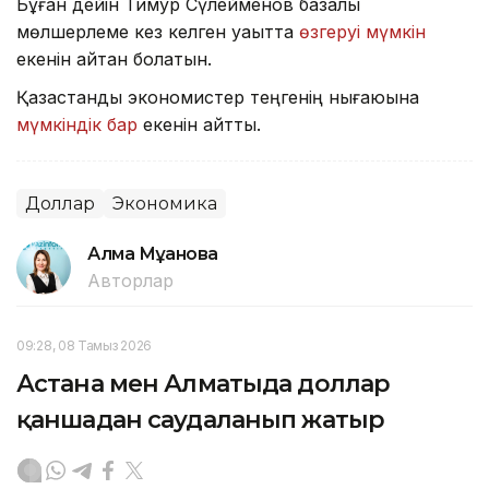
Бұған дейін Тимур Сүлейменов базалық
мөлшерлеме кез келген уақытта
өзгеруі мүмкін
екенін айтқан болатын.
Қазақстандық экономистер теңгенің нығаюына
мүмкіндік бар
екенін айтты.
Доллар
Экономика
Алма Мұқанова
Авторлар
09:28, 08 Тамыз 2026
Астана мен Алматыда доллар
қаншадан саудаланып жатыр