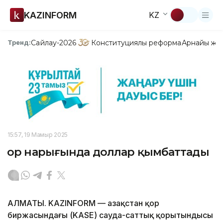
KAZINFORM
KZ
Сайлау-2026
Конституциялық реформа
Арнайы жо
Тренд:
15:57, 19 Мамыр 2025
Қор нарығында доллар қымбаттады
АЛМАТЫ. KAZINFORM — Қазақстан қор
биржасындағы (KASE) сауда-саттық қорытындысы