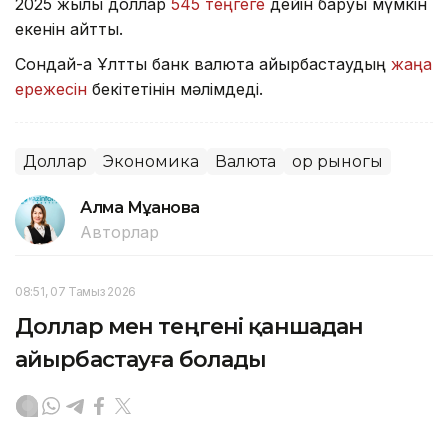
2025 жылы доллар
545 теңгеге
дейін баруы мүмкін
екенін айтты.
Сондай-ақ Ұлттық банк валюта айырбастаудың
жаңа
ережесін
бекітетінін мәлімдеді.
Доллар
Экономика
Валюта
Қор рыногы
Алма Мұқанова
Авторлар
08:51, 07 Тамыз 2026
Доллар мен теңгені қаншадан
айырбастауға болады