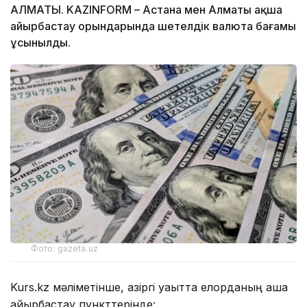
АЛМАТЫ. KAZINFORM – Астана мен Алматы ақша
айырбастау орындарында шетелдік валюта бағамы
ұсынылды.
Фото: gazeta.uz
Kurs.kz мәліметінше, қазіргі уақытта елорданың ақша
айырбастау пункттерінде: