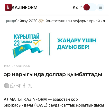
KAZINFORM
KZ
Сайлау-2026
Конституциялық реформа
Арнайы жо
Тренд:
15:55, 27 Ақпан 2025
Қор нарығында доллар қымбаттады
АЛМАТЫ. KAZINFORM — Қазақстан қор
биржасындағы (KASE) сауда-саттық қорытындысы