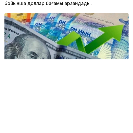
бойынша доллар бағамы арзандады.
Коллаж: Kazinform / Freepik / Pixabay
Күндізгі сауда-саттық қорытындысы бойынша
доллардың орташа бағамы 2,16 теңгеге түсіп,
467,48 теңге болды. Ұлттық банктің ресми бағамы
— 469,85 теңге.