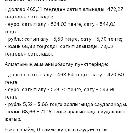
- доллар 465,31 теңгеден сатып алынады, 472,27
теңгеден сатылады;
- еуро: сатып алу - 534,03 теңге, сату - 544,03
теңге;
- рубль: сатып алу - 5,50 теңге, сату - 5,70 теңге;
- юань 68,83 теңгеден сатып алынады, 73,02
теңгеден сатылады.
Алматының ақша айырбастау пункттерінде:
- доллар: сатып алу - 468,64 теңге, сату - 470,80
теңге;
- еуро: сатып алу - 538,75 теңге, сату - 543,96
теңге;
- рубль 5,52 - 5,66 теңге аралығында саудаланады.
- юань 68,66 - 71,15 теңге аралығында саудаланып
жатыр.
Еске салайық, 6 тамыз күндізгі сауда-саттық