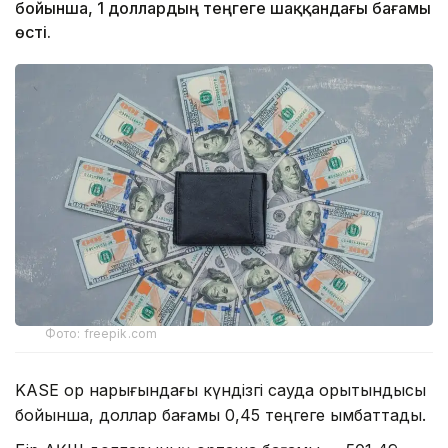
бойынша, 1 доллардың теңгеге шаққандағы бағамы
өсті.
Фото: freepik.com
KASE қор нарығындағы күндізгі сауда қорытындысы
бойынша, доллар бағамы 0,45 теңгеге қымбаттады.