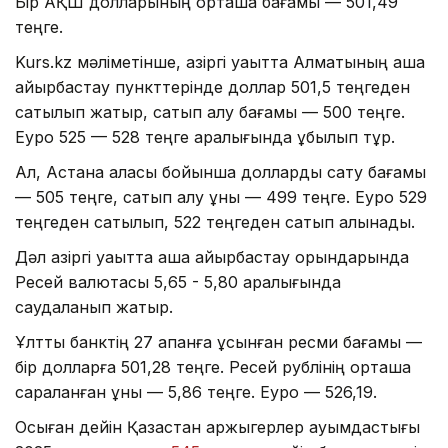
Бір АҚШ долларының орташа бағамы — 501,49
теңге.
Kurs.kz мәліметінше, қазіргі уақытта Алматының ақша
айырбастау пункттерінде доллар 501,5 теңгеден
сатылып жатыр, сатып алу бағамы — 500 теңге.
Еуро 525 — 528 теңге аралығында құбылып тұр.
Ал, Астана қаласы бойынша долларды сату бағамы
— 505 теңге, сатып алу құны — 499 теңге. Еуро 529
теңгеден сатылып, 522 теңгеден сатып алынады.
Дәл қазіргі уақытта ақша айырбастау орындарында
Ресей валютасы 5,65 - 5,80 аралығында
саудаланып жатыр.
Ұлттық банктің 27 ақпанға ұсынған ресми бағамы —
бір долларға 501,28 теңге. Ресей рублінің орташа
сараланған құны — 5,86 теңге. Еуро — 526,19.
Осыған дейін Қазақстан қаржыгерлер қауымдастығы