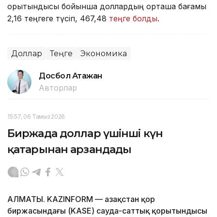
қорытындысы бойынша доллардың орташа бағамы
2,16 теңгеге түсіп, 467,48
теңге болды
.
Доллар
Теңге
Экономика
Досбол Атажан
Авторлар
15:57, 06 Тамыз 2026
Биржада доллар үшінші күн
қатарынан арзандады
АЛМАТЫ. KAZINFORM — Қазақстан қор
биржасындағы (KASE) сауда-саттық қорытындысы