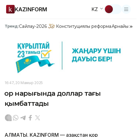
KAZINFORM
KZ
Сайлау-2026
Конституциялық реформа
Арнайы жо
Тренд:
16:47, 20 Мамыр 2025
Қор нарығында доллар тағы
қымбаттады
АЛМАТЫ. KAZINFORM — Қазақстан қор