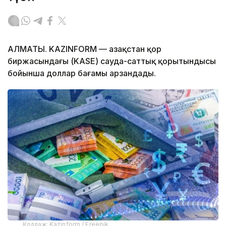
АЛМАТЫ. KAZINFORM — Қазақстан қор
биржасындағы (KASE) сауда-саттық қорытындысы
бойынша доллар бағамы арзандады.
Коллаж: Kazinform / Freepik