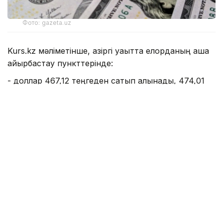
Фото: gazeta.uz
Kurs.kz мәліметінше, қазіргі уақытта елорданың ақша
айырбастау пункттерінде:
- доллар 467,12 теңгеден сатып алынады, 474,01
теңгеден сатылады;
- еуро: сатып алу - 535,92 теңге, сату - 545,89
теңге;
- рубль: сатып алу - 5,49 теңге, сату - 5,69 теңге;
- юань 68,75 теңгеден сатып алынады, 73,21
теңгеден сатылады.
Алматының ақша айырбастау пункттерінде:
- доллар: сатып алу - 469,72 теңге, сату - 472,21
теңге;
- еуро: сатып алу - 540,43 теңге, сату - 545,39