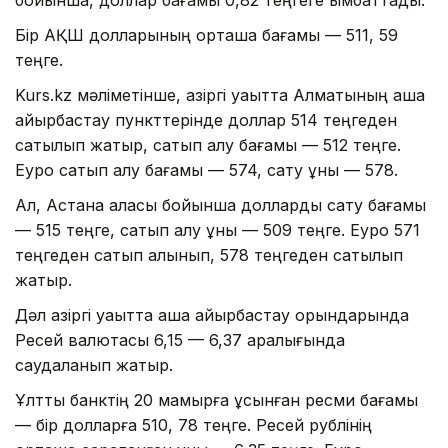
Бір АҚШ долларының орташа бағамы — 511, 59
теңге.
Kurs.kz мәліметінше, қазіргі уақытта Алматының ақша
айырбастау пункттерінде доллар 514 теңгеден
сатылып жатыр, сатып алу бағамы — 512 теңге.
Еуро сатып алу бағамы — 574, сату құны — 578.
Ал, Астана қаласы бойынша долларды сату бағамы
— 515 теңге, сатып алу құны — 509 теңге. Еуро 571
теңгеден сатып алынып, 578 теңгеден сатылып
жатыр.
Дәл қазіргі уақытта ақша айырбастау орындарында
Ресей валютасы 6,15 — 6,37 аралығында
саудаланып жатыр.
Ұлттық банктің 20 мамырға ұсынған ресми бағамы
— бір долларға 510, 78 теңге. Ресей рублінің