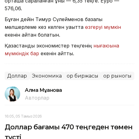
орташа сараланған құны — 6,35 теңге. Еуро —
576,06.
Бұған дейін Тимур Сүлейменов базалық
мөлшерлеме кез келген уақытта
өзгеруі мүмкін
екенін айтқан болатын.
Қазақстандық экономистер теңгенің
нығаюына
мүмкіндік бар
екенін айтты.
Доллар
Экономика
Қор биржасы
Қор рыногы
Қ
Алма Мұқанова
Авторлар
16:05, 05 Тамыз 2026
Доллар бағамы 470 теңгеден төмен
түсті