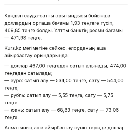
Күндізгі сауда-саттық қорытындысы бойынша
доллардың орташа бағамы 1,93 теңгеге түсіп,
469,85 теңге болды. Ұлттық банктің ресми бағамы
— 471,98 теңге.
Kurs.kz мәліметіне сәйкес, елорданың ақша
айырбастау орындарында:
— доллар 467,00 теңгеден сатып алынады, 474,00
теңгеден сатылады;
— еуро: сатып алу — 534,00 теңге, сату — 544,00
теңге;
— рубль: сатып алу — 5,55 теңге, сату — 5,75
теңге.
— юань: сатып алу — 68,83 теңге, сату — 73,06
теңге.
Алматының ақша айырбастау пункттерінде доллар