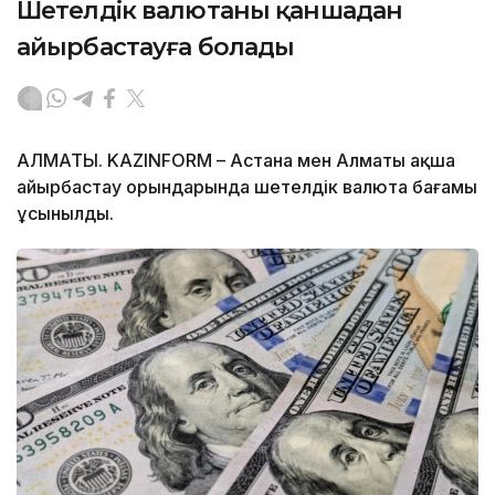
Шетелдік валютаны қаншадан
айырбастауға болады
АЛМАТЫ. KAZINFORM – Астана мен Алматы ақша
айырбастау орындарында шетелдік валюта бағамы
ұсынылды.