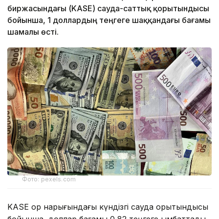
биржасындағы (KASE) сауда-саттық қорытындысы
бойынша, 1 доллардың теңгеге шаққандағы бағамы
шамалы өсті.
Фото: pexels.com
KASE қор нарығындағы күндізгі сауда қорытындысы
бойынша, доллар бағамы 0,82 теңгеге қымбаттады.