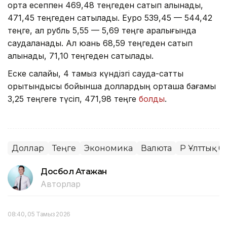
орта есеппен 469,48 теңгеден сатып алынады,
471,45 теңгеден сатылады. Еуро 539,45 — 544,42
теңге, ал рубль 5,55 — 5,69 теңге аралығында
саудаланады. Ал юань 68,59 теңгеден сатып
алынады, 71,10 теңгеден сатылады.
Еске салайық, 4 тамыз күндізгі сауда-саттық
қорытындысы бойынша доллардың орташа бағамы
3,25 теңгеге түсіп, 471,98 теңге
болды
.
Доллар
Теңге
Экономика
Валюта
ҚР Ұлттық б
Досбол Атажан
Авторлар
08:40, 05 Тамыз 2026