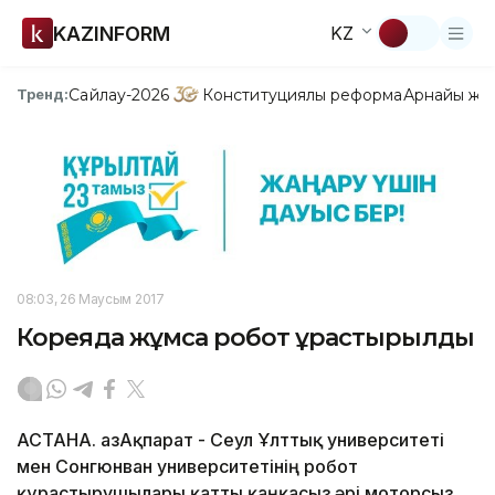
KAZINFORM
KZ
Сайлау-2026
Конституциялық реформа
Арнайы жо
Тренд:
08:03, 26 Маусым 2017
Кореяда жұмсақ робот құрастырылды
АСТАНА. ҚазАқпарат - Сеул Ұлттық университеті
мен Сонгюнван университетінің робот
құрастырушылары қатты қаңқасыз әрі моторсыз