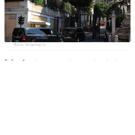
Фото: lbcgroup.tv
Бейсенбі күні тараптар келіссөздердің үшінші
күніне кірісті. Онда атысты тоқтату туралы
келісімді орындау тетіктері, Израиль әскерін Ливан
аумағынан толық шығару және шекара маңына
Ливан армиясының бөлімдерін кезең-кезеңімен
орналастыру мәселелері талқыланып жатыр.
🚨🇱🇧🇺🇸🇮🇱 After negotiations ended early
yesterday because of the escalation in
southern Lebanon, the third day of the
seventh round of Lebanon-Israel talks has