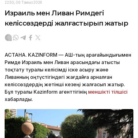
22:50, 06 Тамыз 2026
Израиль мен Ливан Римдегі
келіссөздерді жалғастырып жатыр
АСТАНА. KAZINFORM — АҚШ-тың арағайындығымен
Римде Израиль мен Ливан арасындағы атысты
тоқтату туралы келісімді іске асыру және
Ливанның оңтүстігіндегі жағдайға арналған
келіссөздердің жетінші кезеңі жалғасып жатыр.
Бұл туралы Kazinform агенттігінің
меншікті тілшісі
хабарлады.