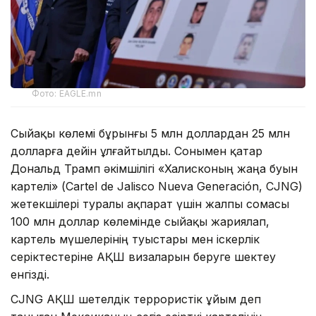
Фото: EAGLE.mn
Сыйақы көлемі бұрынғы 5 млн доллардан 25 млн
долларға дейін ұлғайтылды. Сонымен қатар
Дональд Трамп әкімшілігі «Халисконың жаңа буын
картелі» (Cartel de Jalisco Nueva Generación, CJNG)
жетекшілері туралы ақпарат үшін жалпы сомасы
100 млн доллар көлемінде сыйақы жариялап,
картель мүшелерінің туыстары мен іскерлік
серіктестеріне АҚШ визаларын беруге шектеу
енгізді.
CJNG АҚШ шетелдік террористік ұйым деп