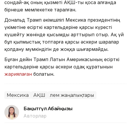
сондай-ақ оның қызметі АҚШ-ты қоса алғанда
бірнеше мемлекетке таралған.
Дональд Трамп әкімшілігі Мексика президентінің
үкіметіне есірткі картельдеріне қарсы күресті
күшейту жөнінде қысымды арттырып отыр. Ақ үй
бұл қылмыстық топтарға қарсы әскери шаралар
қолдану мүмкіндігін де жоққа шығармайды.
Бұған дейін Трамп Латын Америкасының есірткі
картельдеріне қарсы әскери одақ құратынын
жариялаған
болатын.
Мексика
АҚШ
Әлем жаңалықтары
Бақытгүл Абайқызы
Авторлар