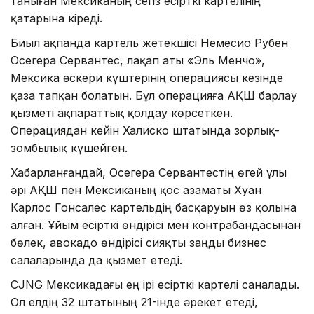
таныған Мексиканың сегіз есірткі картелінің
қатарына кіреді.
Биыл ақпанда картель жетекшісі Немесио Рубен
Осегера Сервантес, лақап аты «Эль Менчо»,
Мексика әскери күштерінің операциясы кезінде
қаза тапқан болатын. Бұл операцияға АҚШ барлау
қызметі ақпараттық қолдау көрсеткен.
Операциядан кейін Халиско штатында зорлық-
зомбылық күшейген.
Хабарланғандай, Осегера Сервантестің өгей ұлы
әрі АҚШ пен Мексиканың қос азаматы Хуан
Карлос Гонсалес картельдің басқаруын өз қолына
алған. Ұйым есірткі өндірісі мен контрабандасынан
бөлек, авокадо өндірісі сияқты заңды бизнес
салаларында да қызмет етеді.
CJNG Мексикадағы ең ірі есірткі картелі саналады.
Ол елдің 32 штатының 21-інде әрекет етеді,