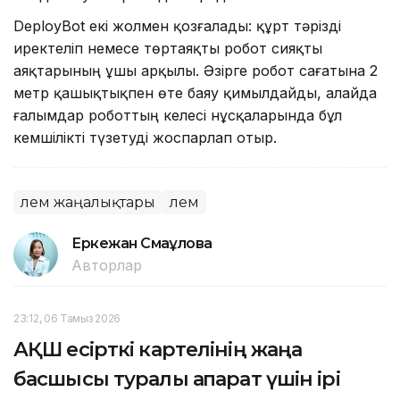
DeployBot екі жолмен қозғалады: құрт тәрізді
иректеліп немесе төртаяқты робот сияқты
аяқтарының ұшы арқылы. Әзірге робот сағатына 2
метр қашықтықпен өте баяу қимылдайды, алайда
ғалымдар роботтың келесі нұсқаларында бұл
кемшілікті түзетуді жоспарлап отыр.
Әлем жаңалықтары
Әлем
Еркежан Смағұлова
Авторлар
23:12, 06 Тамыз 2026
АҚШ есірткі картелінің жаңа
басшысы туралы ақпарат үшін ірі