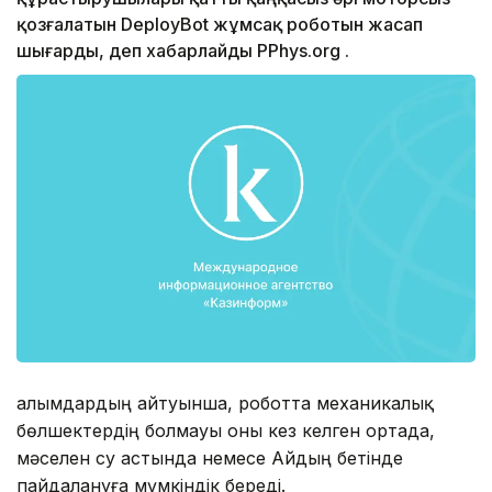
қозғалатын DeployBot жұмсақ роботын жасап
шығарды, деп хабарлайды PPhys.org .
Ғалымдардың айтуынша, роботта механикалық
бөлшектердің болмауы оны кез келген ортада,
мәселен су астында немесе Айдың бетінде
пайдалануға мүмкіндік береді.