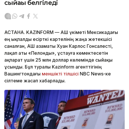
сыйақы белгіледі
АСТАНА. KAZINFORM — АҚШ үкіметі Мексикадағы
ең ықпалды есірткі картелінің жаңа жетекшісі
саналған, АҚШ азаматы Хуан Карлос Гонсалесті,
лақап аты «Пелонды», ұстауға көмектесетін
ақпарат үшін 25 млн доллар көлемінде сыйақы
ұсынды. Бұл туралы Kazinform агенттігінің
Вашингтондағы
меншікті тілшісі
NBC News-ке
сілтеме жасап хабарлады.