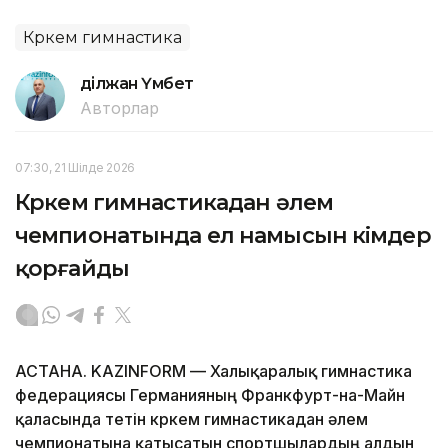
Көркем гимнастика
Әділжан Үмбет
Авторлар
07:30, 21 Шілде 2026
Көркем гимнастикадан әлем
чемпионатында ел намысын кімдер
қорғайды
АСТАНА. KAZINFORM — Халықаралық гимнастика
федерациясы Германияның Франкфурт-на-Майн
қаласында өтетін көркем гимнастикадан әлем
чемпионатына қатысатын спортшылардың алдын