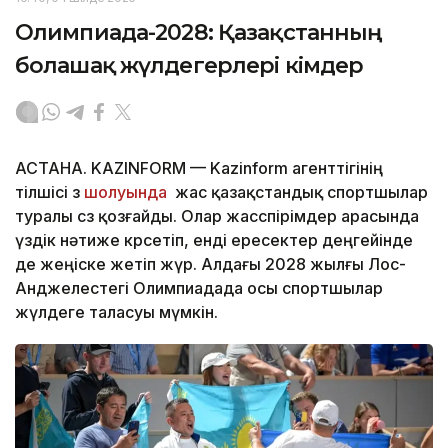
Олимпиада-2028: Қазақстанның
болашақ жүлдегерлері кімдер
АСТАНА. KAZINFORM — Kazinform агенттігінің
тілшісі өз
шолуында
жас қазақстандық спортшылар
туралы сөз қозғайды. Олар жасөспірімдер арасында
үздік нәтиже көрсетіп, енді ересектер деңгейінде
де жеңіске жетіп жүр. Алдағы 2028 жылғы Лос-
Анджелестегі Олимпиадада осы спортшылар
жүлдеге таласуы мүмкін.