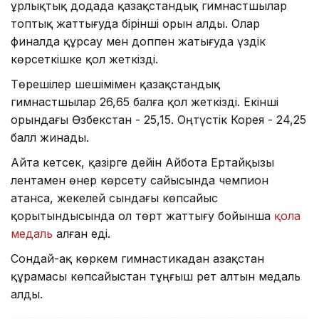
Құрлықтық додада қазақстандық гимнастшылар
топтық жаттығуда бірінші орын алды. Олар
финалда құрсау мен доппен жатығуда үздік
көрсеткішке қол жеткізді.
Төрешілер шешімімен қазақстандық
гимнастшылар 26,65 балға қол жеткізді. Екінші
орындағы Өзбекстан - 25,15. Оңтүстік Корея - 24,25
балл жинады.
Айта кетсек, қазірге дейін Айбота Ертайқызы
лентамен өнер көрсету сайысында чемпион
атанса, жекелей сындағы көпсайыс
қорытындысында ол төрт жаттығу бойынша
қола
медаль
алған еді.
Сондай-ақ көркем гимнастикадан Қазақстан
құрамасы көпсайыстан тұңғыш рет алтын медаль
алды.