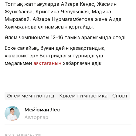
Топтық жаттығуларда Айзере Кеңес, Жасмин
Жүнісбаева, Кристина Чепульская, Мадина
Мырзабай, Айзере Нұрмағамбетова және Аида
Хәкімжанова ел намысын қорғайды.
Әлем чемпионаты 12–16 тамыз аралығында өтеді.
Еске салайық, бұған дейін қазақстандық
«классиктер» Венгриядағы турнирді үш
медальмен
аяқтағанын
хабарлаған едік.
Әлем чемпионаты
Көркем гимнастика
Спорт
Мейірман Лес
Авторлар
16:40, 04 Шілде 2026