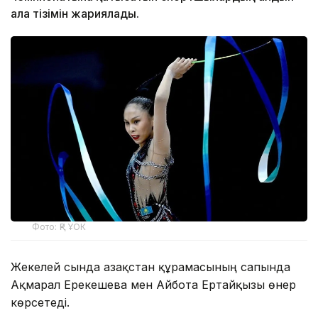
ала тізімін жариялады.
Фото: ҚР ҰОК
Жекелей сында Қазақстан құрамасының сапында
Ақмарал Ерекешева мен Айбота Ертайқызы өнер
көрсетеді.