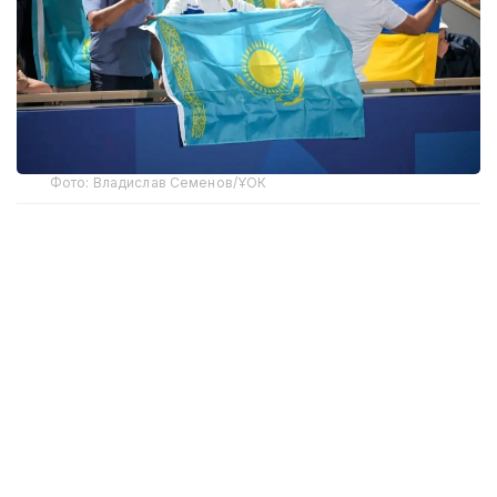
Фото: Владислав Семенов/ҰОК
Бұған дейін біз 2030 жылғы қысқы Олимпиадада
медаль алуы ықтимал жас спортшылар туралы
жазған едік. Енді назарымыз — 2028 жылғы жазғы
Олимпиадаға ауды.
Бұрын 2016 жылғы Рио Олимпиадасында
қазақстандық жүзгіш Дмитрий Баландин
сенсациялық алтын медаль жеңіп алған еді. Ол
кезде оны тек жарыс нәтижесімен емес, бұған
дейінгі Азия ойындарындағы көрсеткіштері арқылы