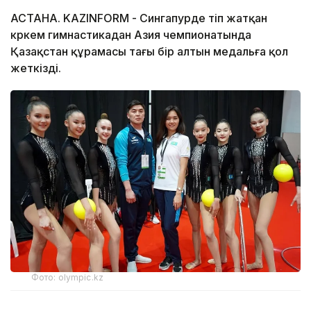
АСТАНА. KAZINFORM - Сингапурде өтіп жатқан
көркем гимнастикадан Азия чемпионатында
Қазақстан құрамасы тағы бір алтын медальға қол
жеткізді.
Фото: olympic.kz