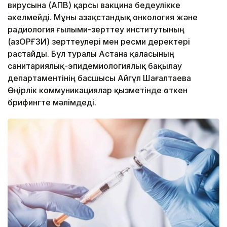
вирусына (АПВ) қарсы вакцина бедеулікке
әкелмейді. Мұны Қазақстандық онкология және
радиология ғылыми-зерттеу институтының
(ҚазОРҒЗИ) зерттеулері мен ресми деректері
растайды. Бұл туралы Астана қаласының
санитариялық-эпидемиологиялық бақылау
департаментінің басшысы Айгүл Шағалтаева
Өңірлік коммуникациялар қызметінде өткен
брифингте мәлімдеді.