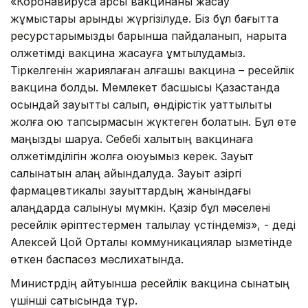
«Коронавирусқа қарсы вакцинаны жасау
жұмыстары қарқынды жүргізілуде. Біз бұл бағытта
ресурстарымызды барынша пайдаланып, нарықта
қолжетімді вакцина жасауға ұмтылудамыз.
Тіркелгенін жариялаған алғашқы вакцина – ресейлік
вакцина болды. Мемлекет басшысы Қазақстанда
осындай зауытты салып, өндірістік қуаттылықты
жолға қою тапсырмасын жүктеген болатын. Бұл өте
маңызды шаруа. Себебі халықтың вакцинаға
қолжетімділігін жолға қоюуымыз керек. Зауыт
салынатын алаң айқындалуда. Зауыт қазіргі
фармацевтикалық зауыттардың жанындағы
алаңдарда салынуы мүмкін. Қазір бұл мәселені
ресейлік әріптестермен талқылау үстіндеміз», - деді
Алексей Цой Орталық коммуникациялар қызметінде
өткен баспасөз мәслихатында.
Министрдің айтуынша ресейлік вакцина сынақтың
үшінші сатысында тұр.