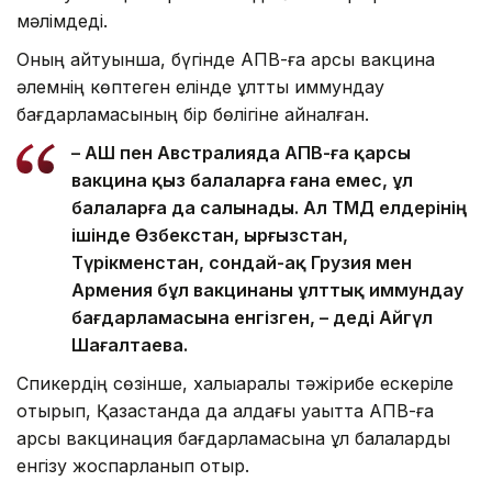
мәлімдеді.
Оның айтуынша, бүгінде АПВ-ға қарсы вакцина
әлемнің көптеген елінде ұлттық иммундау
бағдарламасының бір бөлігіне айналған.
– АҚШ пен Австралияда АПВ-ға қарсы
вакцина қыз балаларға ғана емес, ұл
балаларға да салынады. Ал ТМД елдерінің
ішінде Өзбекстан, Қырғызстан,
Түрікменстан, сондай-ақ Грузия мен
Армения бұл вакцинаны ұлттық иммундау
бағдарламасына енгізген, – деді Айгүл
Шағалтаева.
Спикердің сөзінше, халықаралық тәжірибе ескеріле
отырып, Қазақстанда да алдағы уақытта АПВ-ға
қарсы вакцинация бағдарламасына ұл балаларды
енгізу жоспарланып отыр.