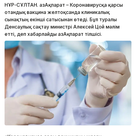
НҰР-СҰЛТАН. ҚазАқпарат – Коронавирусқа қарсы
отандық вакцина желтоқсанда клиникалық
сынақтың екінші сатысынан өтеді. Бұл туралы
Денсаулық сақтау министрі Алексей Цой мәлім
етті, деп хабарлайды ҚазАқпарат тілшісі.