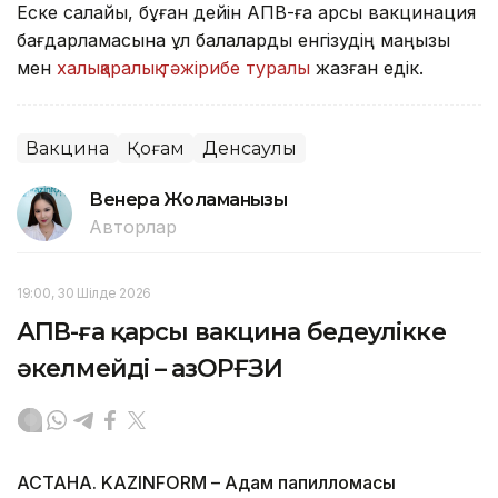
Еске салайық, бұған дейін АПВ-ға қарсы вакцинация
бағдарламасына ұл балаларды енгізудің маңызы
мен
халықаралық тәжірибе туралы
жазған едік.
Вакцина
Қоғам
Денсаулық
Венера Жоламанқызы
Авторлар
19:00, 30 Шілде 2026
АПВ-ға қарсы вакцина бедеулікке
әкелмейді – ҚазОРҒЗИ
АСТАНА. KAZINFORM – Адам папилломасы