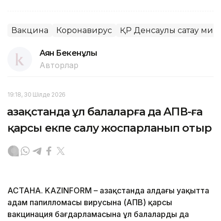
Вакцина
Коронавирус
ҚР Денсаулық сақтау мин
Аян Бекенұлы
Авторлар
19:18, 30 Шілде 2026
Қазақстанда ұл балаларға да АПВ-ға
қарсы екпе салу жоспарланып отыр
АСТАНА. KAZINFORM – Қазақстанда алдағы уақытта
адам папилломасы вирусына (АПВ) қарсы
вакцинация бағдарламасына ұл балаларды да