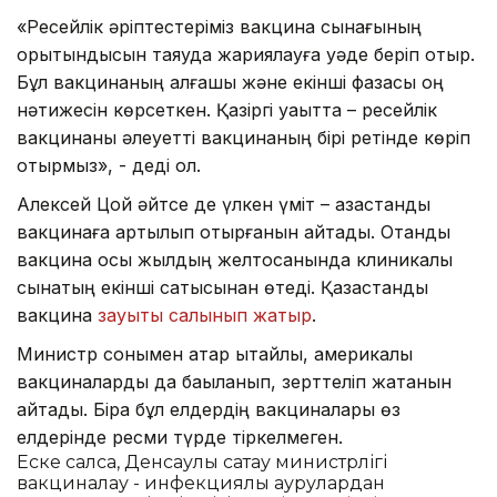
«Ресейлік әріптестеріміз вакцина сынағының
қорытындысын таяуда жариялауға уәде беріп отыр.
Бұл вакцинаның алғашқы және екінші фазасы оң
нәтижесін көрсеткен. Қазіргі уақытта – ресейлік
вакцинаны әлеуетті вакцинаның бірі ретінде көріп
отырмыз», - деді ол.
Алексей Цой әйтсе де үлкен үміт – қазақстандық
вакцинаға артылып отырғанын айтады. Отандық
вакцина осы жылдың желтоқсанында клиникалық
сынақтың екінші сатысынан өтеді. Қазақстандық
вакцина
зауыты салынып жатыр
.
Министр сонымен қатар қытайлық, америкалық
вакциналарды да бақыланып, зерттеліп жатқанын
айтады. Бірақ бұл елдердің вакциналары өз
елдерінде ресми түрде тіркелмеген.
Еске салсақ, Денсаулық сақтау министрлігі
вакциналау - инфекциялық аурулардан