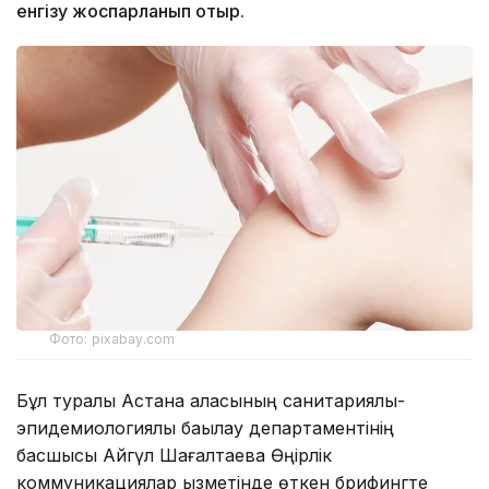
енгізу жоспарланып отыр.
Фото: pixabay.com
Бұл туралы Астана қаласының санитариялық-
эпидемиологиялық бақылау департаментінің
басшысы Айгүл Шағалтаева Өңірлік
коммуникациялар қызметінде өткен брифингте