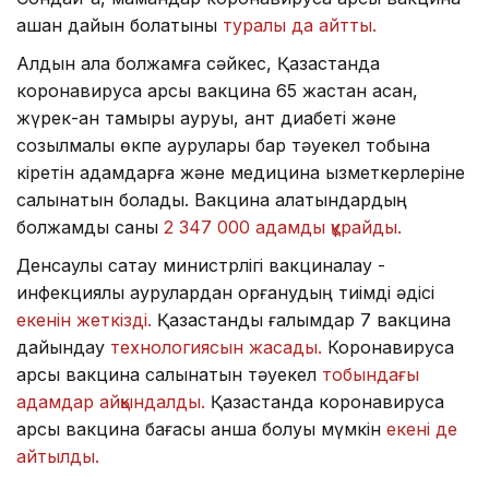
қашан дайын болатыны
туралы да айтты.
Алдын ала болжамға сәйкес, Қазақстанда
коронавирусқа қарсы вакцина 65 жастан асқан,
жүрек-қан тамыры ауруы, қант диабеті және
созылмалы өкпе аурулары бар тәуекел тобына
кіретін адамдарға және медицина қызметкерлеріне
салынатын болады. Вакцина алатындардың
болжамды саны
2 347 000 адамды құрайды.
Денсаулық сақтау министрлігі вакциналау -
инфекциялық аурулардан қорғанудың тиімді әдісі
екенін жеткізді.
Қазақстандық ғалымдар 7 вакцина
дайындау
технологиясын жасады.
Коронавирусқа
қарсы вакцина салынатын тәуекел
тобындағы
адамдар айқындалды.
Қазақстанда коронавирусқа
қарсы вакцина бағасы қанша болуы мүмкін
екені де
айтылды.