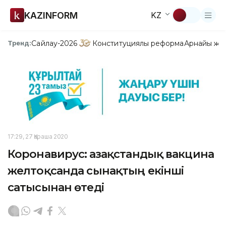
KAZINFORM
KZ
Сайлау-2026
Конституциялық реформа
Арнайы жо
Тренд:
17:29, 27 Қараша 2020
Коронавирус: Қазақстандық вакцина
желтоқсанда сынақтың екінші
сатысынан өтеді