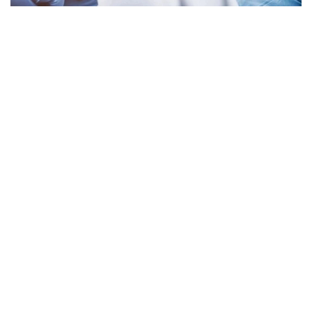
Фото: Астана әкімдігі
Оның айтуынша, АПВ-ға қарсы вакцинаның негізгі
мақсаты – әйелдердің репродуктивтік ағзаларын
онкологиялық аурулардан қорғау.
– ҚазОРҒЗИ зерттеулері мен ресми
деректеріне сәйкес, 2013–2015 жылдары
жүргізілген АПВ-ға қарсы вакцинацияның
пилоттық бағдарламасына қатысқан 131
әйелдің соңғы он жыл ішінде бір немесе екі
дені сау сәби дүниеге әкелгені тіркелді.
Бұл деректер вакцинаның әйелдердің
репродуктивтік денсаулығына кері әсер
етпейтінін көрсетеді, – деді Айгүл
Шағалтаева.
Спикердің сөзінше, екпе уақытында салынса, адам