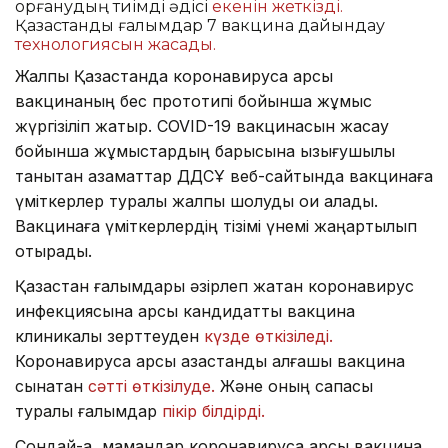
қорғанудың тиімді әдісі
екенін жеткізді.
Қазақстандық ғалымдар 7 вакцина дайындау
технологиясын жасады.
Жалпы Қазақстанда коронавирусқа қарсы
вакцинаның бес прототипі бойынша жұмыс
жүргізіліп жатыр. COVID-19 вакцинасын жасау
бойынша жұмыстардың барысына қызығушылық
танытқан азаматтар ДДСҰ веб-сайтында вакцинаға
үміткерлер туралы жалпы шолуды оқи алады.
Вакцинаға үміткерлердің тізімі үнемі жаңартылып
отырады.
Қазақстан ғалымдары әзірлеп жатқан коронавирус
инфекциясына қарсы кандидаттық вакцина
клиникалық зерттеуден
күзде өткізіледі.
Коронавирусқа қарсы қазақстандық алғашқы вакцина
сынақтан
сәтті өткізілуде.
Және оның сапасы
туралы ғалымдар
пікір білдірді.
Сондай-ақ, мамандар коронавирусқа қарсы вакцина