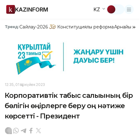
KAZINFORM
KZ
Сайлау-2026
Конституциялық реформа
Арнайы жо
Тренд:
12:35, 01 Қыркүйек 2023
Корпоративтік табыс салығының бір
бөлігін өңірлерге беру оң нәтиже
көрсетті - Президент