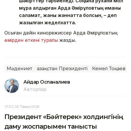
шәкірттер тәрбиеледі. Соңына рухани мол
мұра қалдырған Ардақ Әмірқұловтың иманы
саламат, жаны жәннатта болсын, – деп
жазылған жеделхатта.
Осыған дейін кинорежиссер Ардақ Әмірқұловтың
өмірден өткені туралы
жаздық.
Мәдениет
Қазақстан Президенті
Кемел Тоқаев
Айдар Оспаналиев
Авторлар
17:07, 05 Тамыз 2026
Президент «Бәйтерек» холдингінің
даму жоспарымен танысты