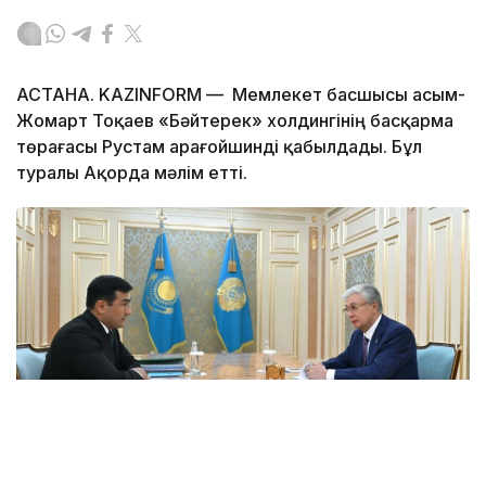
АСТАНА. KAZINFORM — Мемлекет басшысы Қасым-
Жомарт Тоқаев «Бәйтерек» холдингінің басқарма
төрағасы Рустам Қарағойшинді қабылдады. Бұл
туралы Ақорда мәлім етті.
Фото: Ақорда