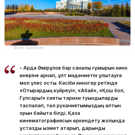
Фото: Kazinform
– Ардақ Әмірқұлов бар саналы ғұмырын кино
өнеріне арнап, ұлт мәдениетін ұлықтауға
мол үлес қосты. Кәсіби киногер ретінде
«Отырардың күйреуі», «Абай», «Қош бол,
Гүлсары!» сияқты тарихи туындыларды
таспалап, төл руханиятымыздың алтын
қорын байыта білді. Қазақ
кинематографиясын өркендету жолында
ұстаздық қызмет атқарып, дарынды