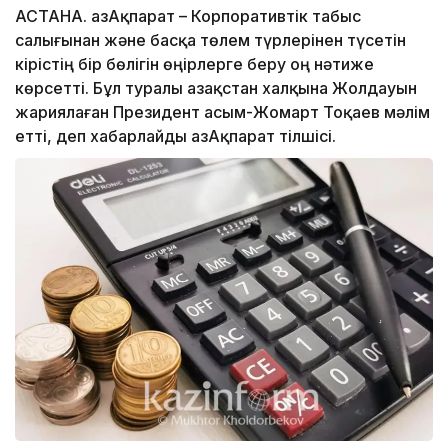
АСТАНА. ҚазАқпарат – Корпоративтік табыс
салығынан және басқа төлем түрлерінен түсетін
кірістің бір бөлігін өңірлерге беру оң нәтиже
көрсетті. Бұл туралы Қазақстан халқына Жолдауын
жариялаған Президент Қасым-Жомарт Тоқаев мәлім
етті, деп хабарлайды ҚазАқпарат тілшісі.