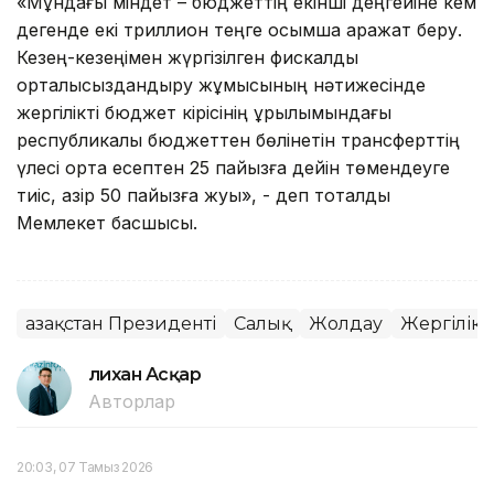
«Мұндағы міндет – бюджеттің екінші деңгейіне кем
дегенде екі триллион теңге қосымша қаражат беру.
Кезең-кезеңімен жүргізілген фискалды
орталықсыздандыру жұмысының нәтижесінде
жергілікті бюджет кірісінің құрылымындағы
республикалық бюджеттен бөлінетін трансферттің
үлесі орта есептен 25 пайызға дейін төмендеуге
тиіс, қазір 50 пайызға жуық», - деп тоқталды
Мемлекет басшысы.
Қазақстан Президенті
Салық
Жолдау
Жергілікт
Әлихан Асқар
Авторлар
20:03, 07 Тамыз 2026