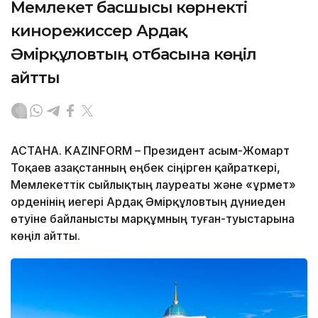
Мемлекет басшысы көрнекті
кинорежиссер Ардақ
Әмірқұловтың отбасына көңіл
айтты
АСТАНА. KAZINFORM – Президент Қасым-Жомарт
Тоқаев Қазақстанның еңбек сіңірген қайраткері,
Мемлекеттік сыйлықтың лауреаты және «Құрмет»
орденінің иегері Ардақ Әмірқұловтың дүниеден
өтуіне байланысты марқұмның туған-туыстарына
көңіл айтты.