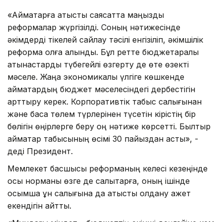
«Аймақтарға қатысты саясатта маңызды
реформалар жүргізілді. Соның нәтижесінде
әкімдерді тікелей сайлау тәсілі енгізіліп, әкімшілік
реформа қолға алынды. Бұл ретте бюджетаралық
қатынастарды түбегейлі өзгерту де өте өзекті
мәселе. Жаңа экономикалық үлгіге көшкенде
аймақтардың бюджет мәселесіндегі дербестігін
арттыру керек. Корпоративтік табыс салығынан
және басқа төлем түрлерінен түсетін кірістің бір
бөлігін өңірлерге беру оң нәтиже көрсетті. Былтыр
аймақтар табысының өсімі 30 пайыздан асты», -
деді Президент.
Мемлекет басшысы реформаның келесі кезеңінде
осы норманы өзге де салықтарға, оның ішінде
қосымша құн салығына да қатысты қолдану қажет
екендігін айтты.