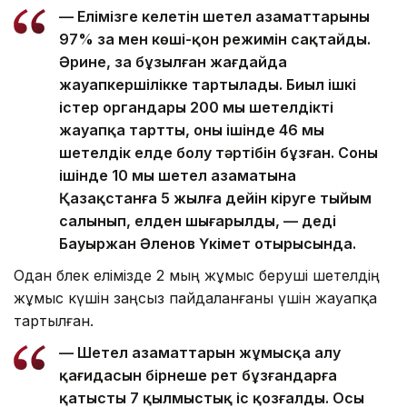
— Елімізге келетін шетел азаматтарының
97% заң мен көші-қон режимін сақтайды.
Әрине, заң бұзылған жағдайда
жауапкершілікке тартылады. Биыл ішкі
істер органдары 200 мың шетелдікті
жауапқа тартты, оның ішінде 46 мың
шетелдік елде болу тәртібін бұзған. Соның
ішінде 10 мың шетел азаматына
Қазақстанға 5 жылға дейін кіруге тыйым
салынып, елден шығарылды, — деді
Бауыржан Әленов Үкімет отырысында.
Одан бөлек елімізде 2 мың жұмыс беруші шетелдің
жұмыс күшін заңсыз пайдаланғаны үшін жауапқа
тартылған.
— Шетел азаматтарын жұмысқа алу
қағидасын бірнеше рет бұзғандарға
қатысты 7 қылмыстық іс қозғалды. Осы