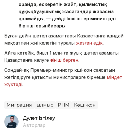
орайда, ескеретін жайт, қылмыстық
құқықбұзушылық жасағандар жазасыз
қалмайды, — дейді Ішкі істер министрдің
бірінші орынбасары.
Бұған дейін шетел азаматтары Қазақстанға қандай
мақсатпен жиі келетіні туралы
жазған едік
.
Айта кетейік, биыл 1 млн-ға жуық шетел азаматы
Қазақстанға келуге
өтініш берген
.
Сондай-ақ Премьер-министр көші-қон саясатын
жетілдіруге қатысты министрлерге бірнеше
міндет
жүктеді
.
Миграция
Қылмыс
ҚР ІІМ
Көші-қон
Дәулет Ізтілеу
Авторлар