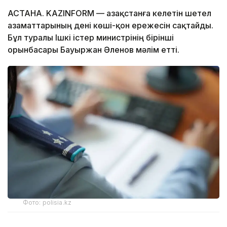
АСТАНА. KAZINFORM — Қазақстанға келетін шетел
азаматтарының дені көші-қон ережесін сақтайды.
Бұл туралы Ішкі істер министрінің бірінші
орынбасары Бауыржан Әленов мәлім етті.
Фото: polisia.kz