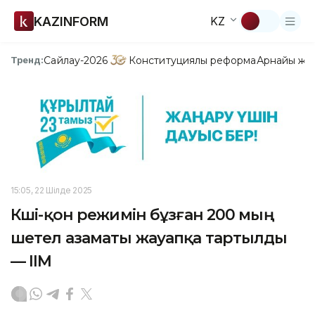
KAZINFORM
KZ
Сайлау-2026
Конституциялық реформа
Арнайы жо
Тренд:
15:05, 22 Шілде 2025
Көші-қон режимін бұзған 200 мың
шетел азаматы жауапқа тартылды
— ІІМ