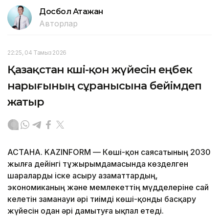
Досбол Атажан
Авторлар
22:25, 04 Тамыз 2026
Қазақстан көші-қон жүйесін еңбек
нарығының сұранысына бейімдеп
жатыр
АСТАНА. KAZINFORM — Көші-қон саясатының 2030
жылға дейінгі тұжырымдамасында көзделген
шараларды іске асыру азаматтардың,
экономиканың және мемлекеттің мүдделеріне сай
келетін заманауи әрі тиімді көші-қонды басқару
жүйесін одан әрі дамытуға ықпал етеді.