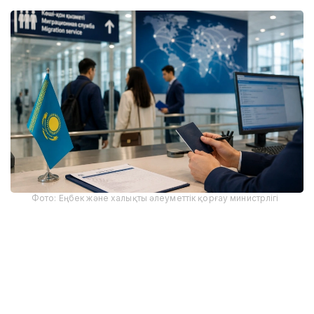
Фото: Еңбек және халықты әлеуметтік қорғау министрлігі
Еңбек және халықты әлеуметтік қорғау министрлігі
еңбек нарығының сұранысы мен елдің әлеуметтік-
экономикалық даму басымдықтарын ескере
отырып, көші-қон үдерістерін басқару жүйесін
жетілдіруге бағытталған Қазақстан