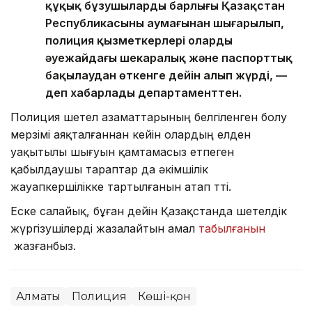
құқық бұзушылардың барлығы Қазақстан
Республикасының аумағынан шығарылып,
полиция қызметкерлері оларды
әуежайдағы шекаралық және паспорттық
бақылаудан өткенге дейін алып жүрді, —
деп хабарлады департаменттен.
Полиция шетел азаматтарының белгіленген болу
мерзімі аяқталғаннан кейін олардың елден
уақытылы шығуын қамтамасыз етпеген
қабылдаушы тараптар да әкімшілік
жауапкершілікке тартылғанын атап өтті.
Еске салайық, бұған дейін Қазақстанда шетелдік
жүргізушілерді жазалайтын амал
табылғанын
жазғанбыз.
Алматы
Полиция
Көші-қон