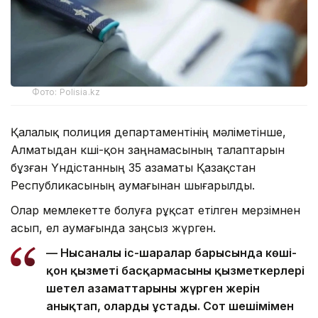
Фото: Polisia.kz
Қалалық полиция департаментінің мәліметінше,
Алматыдан көші-қон заңнамасының талаптарын
бұзған Үндістанның 35 азаматы Қазақстан
Республикасының аумағынан шығарылды.
Олар мемлекетте болуға рұқсат етілген мерзімнен
асып, ел аумағында заңсыз жүрген.
— Нысаналы іс-шаралар барысында көші-
қон қызметі басқармасының қызметкерлері
шетел азаматтарының жүрген жерін
анықтап, оларды ұстады. Сот шешімімен