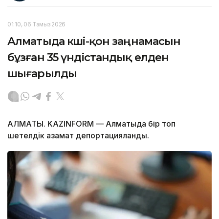
01:10, 06 Тамыз 2026
Алматыда көші-қон заңнамасын
бұзған 35 үндістандық елден
шығарылды
АЛМАТЫ. KAZINFORM — Алматыда бір топ
шетелдік азамат депортацияланды.