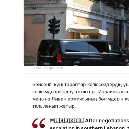
Фото: lbcgroup.tv
Бейсенбі күні тараптар келіссөздердің үш
келісімді орындау тетіктері, Израиль әс
маңына Ливан армиясының бөлімдерін ке
талқыланып жатыр.
🚨🇱🇧🇺🇸🇮🇱 After negotiation
escalation in southern Lebanon, 