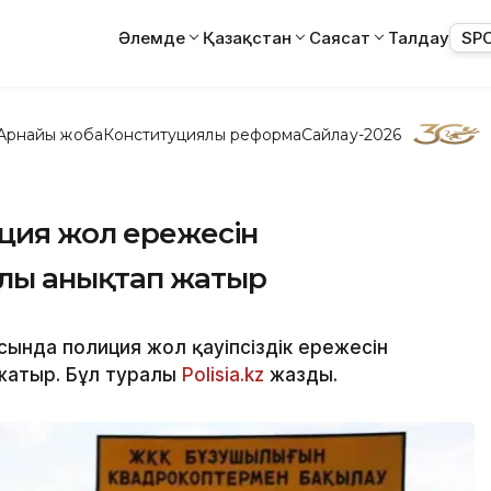
Әлемде
Қазақстан
Саясат
Талдау
SP
Арнайы жоба
Конституциялық реформа
Сайлау-2026
иция жол ережесін
лы анықтап жатыр
сында полиция жол қауіпсіздік ережесін
жатыр. Бұл туралы
Polisia.kz
жазды.