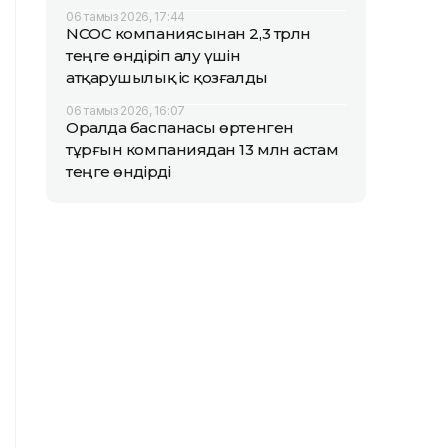
06 тамыз 2026, 17:44
NCOC компаниясынан 2,3 трлн
теңге өндіріп алу үшін
атқарушылық іс қозғалды
06 тамыз 2026, 16:07
Оралда баспанасы өртенген
тұрғын компаниядан 13 млн астам
теңге өндірді