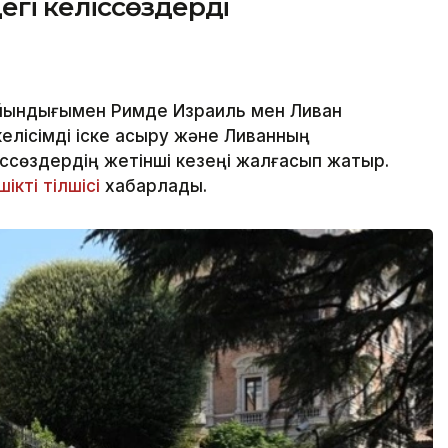
гі келіссөздерді
йындығымен Римде Израиль мен Ливан
елісімді іске асыру және Ливанның
іссөздердің жетінші кезеңі жалғасып жатыр.
ікті тілшісі
хабарлады.