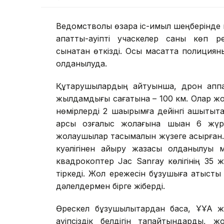
Ведомстволық өзара іс-қимыл шеңберінде
апатты-қауіпті учаскелер саны көп р
сынақтан өткізді. Осы мақсатта полици
қолданылуда.
Құтқарушылардың айтуынша, дрон аппа
жылдамдығы сағатына – 100 км. Олар жо
нөмірлерді 2 шақырымға дейінгі қашықтық
қарсы қозғалыс жолағына шыққан 6 жүр
жолаушылар тасымалын жүзеге асырған. 
куәлігінен айыру жазасы қолданылуы м
квадрокоптер Jac Sanray көлігінің 35 жа
тіркеді. Жол ережесін бұзушыға қатыст
дәлелдермен бірге жіберді.
Өрескел бұзушылықтардан басқа, ҰҰА жо
қауіпсіздік белдігін тақпайтындарды, ж