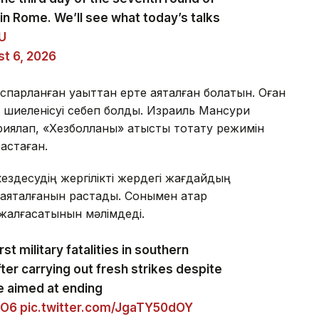
in Rome. We’ll see what today’s talks
zU
t 6, 2026
оспарланған уақыттан ерте аяқталған болатын. Оған
 шиеленісуі себеп болды. Израиль Мансури
ялап, «Хезболланы» атысты тоқтату режимін
бастаған.
ездесудің жергілікті жердегі жағдайдың
яқталғанын растады. Сонымен қатар
с жалғасатынын мәлімдеді.
st military fatalities in southern
ter carrying out fresh strikes despite
e aimed at ending
eO6
pic.twitter.com/JgaTY50dOY