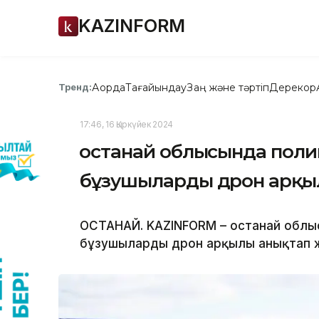
KAZINFORM
Ақорда
Тағайындау
Заң және тәртіп
Дерекқор
Тренд:
17:46, 16 Қыркүйек 2024
Қостанай облысында пол
бұзушыларды дрон арқы
ҚОСТАНАЙ. KAZINFORM – Қостанай облы
бұзушыларды дрон арқылы анықтап 