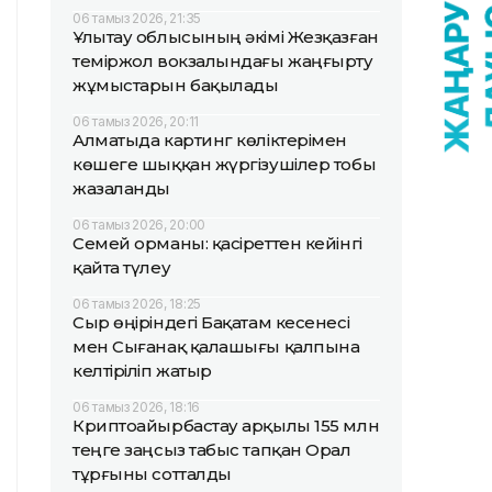
06 тамыз 2026, 21:35
Ұлытау облысының әкімі Жезқазған
теміржол вокзалындағы жаңғырту
жұмыстарын бақылады
06 тамыз 2026, 20:11
Алматыда картинг көліктерімен
көшеге шыққан жүргізушілер тобы
жазаланды
06 тамыз 2026, 20:00
Семей орманы: қасіреттен кейінгі
қайта түлеу
06 тамыз 2026, 18:25
Сыр өңіріндегі Бақатам кесенесі
мен Сығанақ қалашығы қалпына
келтіріліп жатыр
06 тамыз 2026, 18:16
Криптоайырбастау арқылы 155 млн
теңге заңсыз табыс тапқан Орал
тұрғыны сотталды