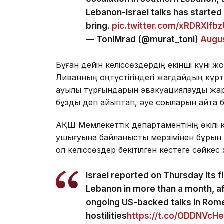
Lebanon-Israel talks has started 
bring.
pic.twitter.com/xRDRXlfb
— ToniMrad (@murat_toni)
Augus
Бұған дейін келіссөздердің екінші күні ж
Ливанның оңтүстігіндегі жағдайдың күрт
ауылы тұрғындарын эвакуациялауды жари
бұзды деп айыптап, әуе соққыларын қайта 
АҚШ Мемлекеттік департаментінің өкілі к
ушығуына байланысты мерзімінен бұрын а
ол келіссөздер бекітілген кестеге сәйке
Israel reported on Thursday its fir
Lebanon in more than a month, af
ongoing US-backed talks in Rom
hostilities
https://t.co/ODDNVcH