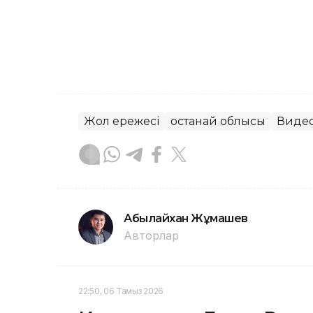
Жол ережесі
Қостанай облысы
Виде
Абылайхан Жұмашев
Авторлар
22:50, 06 Тамыз 2026