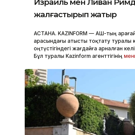
Израиль мен Ливан Римде
жалғастырып жатыр
АСТАНА. KAZINFORM — АҚШ-тың араға
арасындағы атысты тоқтату туралы к
оңтүстігіндегі жағдайға арналған кел
Бұл туралы Kazinform агенттігінің
менш