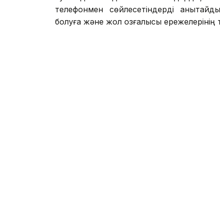
телефонмен сөйлесетіндерді анықтайды
болуға және жол қозғалысы ережелерінің 