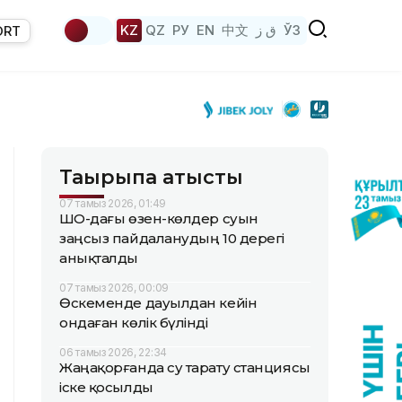
KZ
QZ
РУ
EN
中文
ق ز
ЎЗ
ORT
Тақырыпқа қатысты
07 тамыз 2026, 01:49
ШҚО-дағы өзен-көлдер суын
заңсыз пайдаланудың 10 дерегі
анықталды
07 тамыз 2026, 00:09
Өскеменде дауылдан кейін
ондаған көлік бүлінді
06 тамыз 2026, 22:34
Жаңақорғанда су тарату станциясы
іске қосылды