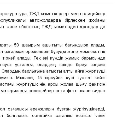
 прокуратура, ТЖД қызметкерлері мен полицейлер
еспубликалық автожолдарда бірлескен жобаны
яның және облыстың ТЖД қызметіндегі дрондар да
раты 50 шақырым қашықтықты бағындыра алады,
л қозғалысы ережелерін бұзуды және мемлекеттік
та тіркей алады. Тек екі күндік жұмыс барысында
гізуші ұсталды, олардың ішінде біреуі заңсыз
Олардың барлығына қатысты алты айға жүргізуші
үмкін. Мысалы, 15 қыркүйек күні түстен кейін
стағы жүргізушісінің қарсы жолаққа шығу фактісін
ы материалды полицейлер сотқа фото және видео
л қозғалысы ережелерін бұзған жүргізушілерді,
ол белгілерін, сондай-ақ қозғалыс кезінде ұялы