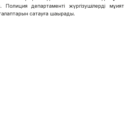
. Полиция департаменті жүргізушілерді мұқият
талаптарын сақтауға шақырады.