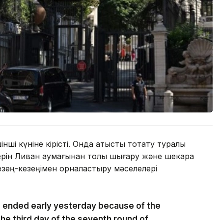
інші күніне кірісті. Онда атысты тоқтату туралы
керін Ливан аумағынан толық шығару және шекара
зең-кезеңімен орналастыру мәселелері
s ended early yesterday because of the
the third day of the seventh round of