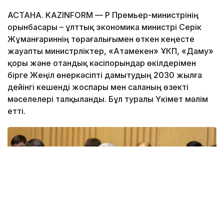
АСТАНА. KAZINFORM — ҚР Премьер-министрінің
орынбасары – ұлттық экономика министрі Серік
Жұманғариннің төрағалығымен өткен кеңесте
жауапты министрліктер, «Атамекен» ҰКП, «Даму»
қоры және отандық кәсіпорындар өкілдерімен
бірге Жеңіл өнеркәсіпті дамытудың 2030 жылға
дейінгі кешенді жоспары мен саланың өзекті
мәселелері талқыланды. Бұл туралы Үкімет мәлім
етті.