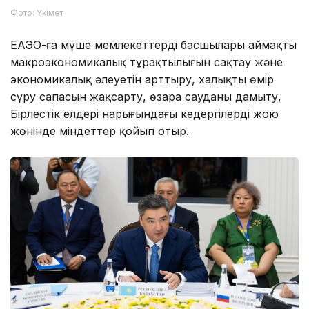
Фото: Үкімет
ЕАЭО-ға мүше мемлекеттердің басшылары аймақтың
макроэкономикалық тұрақтылығын сақтау және
экономикалық әлеуетін арттыру, халықтың өмір
сүру сапасын жақсарту, өзара сауданы дамыту,
Бірлестік елдері нарығындағы кедергілерді жою
жөнінде міндеттер қойып отыр.