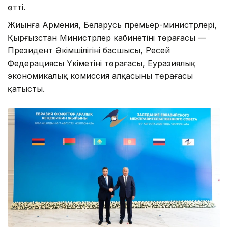
өтті.
Жиынға Армения, Беларусь премьер-министрлері,
Қырғызстан Министрлер кабинетінің төрағасы —
Президент Әкімшілігінің басшысы, Ресей
Федерациясы Үкіметінің төрағасы, Еуразиялық
экономикалық комиссия алқасының төрағасы
қатысты.