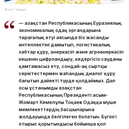
Фото: Үкімет
— Қазақстан Республикасының Еуразиялық
экономикалық одақ органдарына
төрағалық етуі аясында біз жасанды
интеллектіні дамытып, логистикалық
хабтар құру, өнеркәсіп және агроөнеркәсіп
кешенін цифрландыру, кедергісіз сауданы
қамтамасыз ету, сондай-ақ сыртқы
серіктестермен жаһандық диалог құру
бағытын дәйекті түрде қолдаймыз. Дәл
осы ұстанымды Қазақстан
Республикасының Президенті Қасым-
Жомарт Кемелұлы Тоқаев Одаққа мүше
мемлекеттердің басшыларына
жолдауында белгілеген болатын. Бүгінгі
отырыс қорытындысы бойынша қол