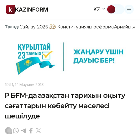
KAZINFORM
KZ
Сайлау-2026
Конституциялық реформа
Арнайы жо
Тренд:
19:51, 14 Маусым 2013
ҚР БҒМ-да Қазақстан тарихын оқыту
сағаттарын көбейту мәселесі
шешілуде