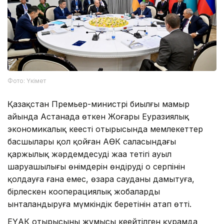
Фото: Үкімет
Қазақстан Премьер-министрі биылғы мамыр
айында Астанада өткен Жоғары Еуразиялық
экономикалық кеңестің отырысында мемлекеттер
басшылары қол қойған АӨК саласындағы
қаржылық жәрдемдесудің жаңа тетігі ауыл
шаруашылығы өнімдерін өндірудің оң серпінін
қолдауға ғана емес, өзара сауданы дамытуға,
бірлескен кооперациялық жобаларды
ынталандыруға мүмкіндік беретінін атап өтті.
ЕҮАК отырысының жұмысы кеңейтілген құрамда