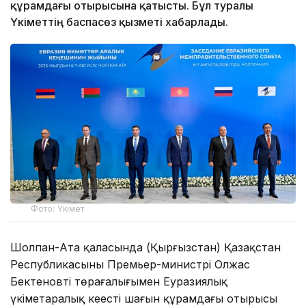
құрамдағы отырысына қатысты. Бұл туралы
Үкіметтің баспасөз қызметі хабарлады.
Фото: Үкімет
Шолпан-Ата қаласында (Қырғызстан) Қазақстан
Республикасының Премьер-министрі Олжас
Бектеновтің төрағалығымен Еуразиялық
үкіметаралық кеңестің шағын құрамдағы отырысы