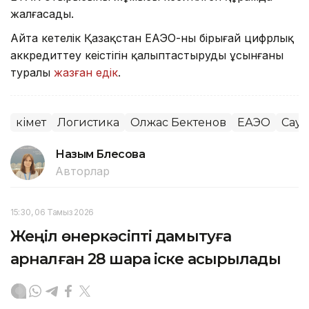
жалғасады.
Айта кетелік Қазақстан ЕАЭО-ның бірыңғай цифрлық
аккредиттеу кеңістігін қалыптастыруды ұсынғаны
туралы
жазған едік
.
Үкімет
Логистика
Олжас Бектенов
ЕАЭО
Сауд
Назым Бөлесова
Авторлар
15:30, 06 Тамыз 2026
Жеңіл өнеркәсіпті дамытуға
арналған 28 шара іске асырылады