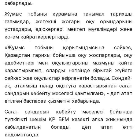
хабарлады.
Жұмыс тобының құрамына танымал тарихшы
ғалымдар, жетекші жоғары оқу орындарының
ұстаздары, әдіскерлер, мектеп мұғалімдері және
қоғам қайраткерлері кірді.
«Жұмыс тобының қорытындысына сәйкес,
Қазақстан тарихы бойынша оқу жоспарлары, оқу
әдебиеттері мен оқулықтарының мазмұны қайта
қарастырылып, олардың негізінде бірыңғай жүйеге
сәйкес жаңа оқулықтар әзірленетін болады. Сондай-
ақ, аталмыш пәнді оқытуға қарастырылған сағат
сандарын көбейту мәселесі қамтылған», - деп атап
өтілген баспасөз қызметінің хабарында.
Сағат сандарын көбейту мәселесі бойынша
түпкілікті шешім ҚР БҒМ кезекті алқа жиынында
қабылданатын болады, деп атап өтті
ведомствода.