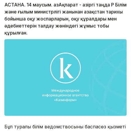
АСТАНА. 14 маусым. ҚазАқпарат - Қазіргі таңда ҚР Білім
және ғылым министрлігі жанынан Қазақстан тарихы
бойынша оқу жоспарларын, оқу құралдары мен
әдебиеттерін талдау жөніндегі жұмыс тобы
құрылған.
Бұл туралы білім ведомствосының баспасөз қызметі