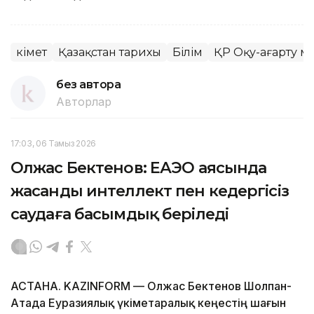
Үкімет
Қазақстан тарихы
Білім
ҚР Оқу-ағарту м
без автора
Авторлар
17:03, 06 Тамыз 2026
Олжас Бектенов: ЕАЭО аясында
жасанды интеллект пен кедергісіз
саудаға басымдық беріледі
АСТАНА. KAZINFORM — Олжас Бектенов Шолпан-
Атада Еуразиялық үкіметаралық кеңестің шағын