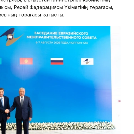
шысы, Ресей Федерациясы Үкіметінің төрағасы,
асының төрағасы қатысты.