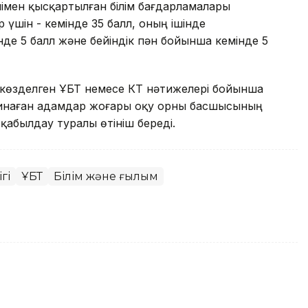
імен қысқартылған білім бағдарламалары
үшін - кемінде 35 балл, оның ішінде
е 5 балл және бейіндік пән бойынша кемінде 5
 көзделген ҰБТ немесе КТ нәтижелері бойынша
 жинаған адамдар жоғары оқу орны басшысының
қабылдау туралы өтініш береді.
гі
ҰБТ
Білім және ғылым