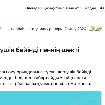
Әлемде
Қазақстан
Саясат
Талдау
SP
Арнайы жоба
Конституциялық реформа
Сайлау-2026
үшін бейінді пәннің шекті
ғары оқу орындарына түсушілер үшін бейінді
өмендетілді, деп хабарлайды «ҚазАқпарат»
трлігінің баспасөз қызметіне сілтеме жасап.