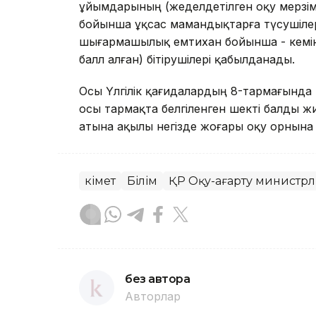
ұйымдарының (жеделдетілген оқу мерзім
бойынша ұқсас мамандықтарға түсушілер 
шығармашылық емтихан бойынша - кемінд
балл алған) бітірушілері қабылданады.
Осы Үлгілік қағидалардың 8-тармағында
осы тармақта белгіленген шекті балды
атына ақылы негізде жоғары оқу орнына 
Үкімет
Білім
ҚР Оқу-ағарту министрлі
без автора
Авторлар