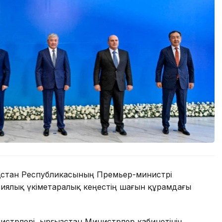
ақстан Республикасының Премьер-министрі
иялық үкіметаралық кеңестің шағын құрамдағы
стрлері, Қырғызстан Министрлер кабинетінің