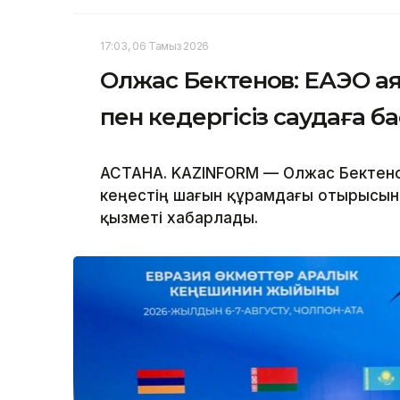
17:03, 06 Тамыз 2026
Олжас Бектенов: ЕАЭО а
пен кедергісіз саудаға б
АСТАНА. KAZINFORM — Олжас Бектено
кеңестің шағын құрамдағы отырысына
қызметі хабарлады.