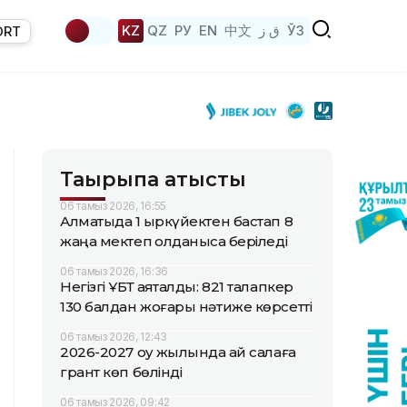
KZ
QZ
РУ
EN
中文
ق ز
ЎЗ
ORT
Тақырыпқа қатысты
06 тамыз 2026, 16:55
Алматыда 1 қыркүйектен бастап 8
жаңа мектеп қолданысқа беріледі
06 тамыз 2026, 16:36
Негізгі ҰБТ аяқталды: 821 талапкер
130 балдан жоғары нәтиже көрсетті
06 тамыз 2026, 12:43
2026-2027 оқу жылында қай салаға
грант көп бөлінді
06 тамыз 2026, 09:42