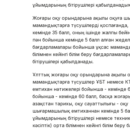
ұйымдарының бітірушілері қабылданады»
Жоғары оқу орындарына ақылы оқуға ш
мамандықтарға түсушілерді қоспағанда, 
кемінде 35 балл, оның ішінде жалпы бейі
пән бойынша кемінде 5 балл алған жеделд
бағдарламалары бойынша ұқсас мамандық
білімнен кейінгі білім беру бағдарламал
бітірушілері қабылданады.
Ұлттық жоғары оқу орындарына ақылы о
мамандықтарға түсушілер ҰБТ немесе К
емтихан нәтижелері бойынша - кемінде 6
бойынша - кемінде 60 балл, басқа жоғар
Қазақстан тарихы, оқу сауаттылығы - оқу 
шығармашылық емтиханнан кемінде 5 бал
ұйымдарының бітірушілері немесе техник
кәсіптік) орта білімнен кейінгі білім бер