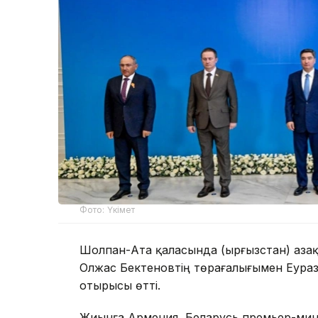
Фото: Үкімет
Шолпан-Ата қаласында (Қырғызстан) Қаз
Олжас Бектеновтің төрағалығымен Еураз
отырысы өтті.
Жиынға Армения, Беларусь премьер-мини