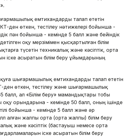
».
ығармашылық емтихандарды талап ететін
КТ-ден өткен, тестілеу нәтижелері бойынша -
ндік пән бойынша - кемінде 5 балл және бейіндік
етілген оқу мерзімімен қысқартылған білім
тарға түсетін техникалық және кәсіптік, орта
арын іске асыратын білім беру ұйымдарының
қуға шығармашылық емтихандарды талап ететін
Т-ден өткен, тестілеу және шығармашылық
5 балл, ал «Білім беру» мамандықтары тобы
ы оқу орындарына - кемінде 50 балл, оның ішінде
тілі бойынша - кемінде 5 балл және әр
л алған жалпы орта (орта жалпы) білім беру
алық және кәсіптік (бастауыш немесе орта
у бағдарламаларын іске асыратын білім беру