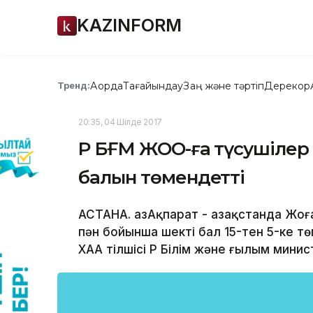
KAZINFORM
Ақорда
Тағайындау
Заң және тәртіп
Дерекқор
Тренд:
20:35, 04 Шілде 2017
ҚР БҒМ ЖОО-ға түсушілер 
балын төмендетті
АСТАНА. ҚазАқпарат - Қазақстанда Жо
пән бойынша шекті бал 15-тен 5-ке т
ХАА тілшісі ҚР Білім және ғылым минис