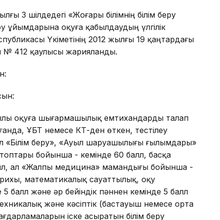
ылғы 3 шілдедегі «Жоғары білімнің білім беру
ру ұйымдарына оқуға қабылдаудың үлгілік
спубликасы Үкіметінің 2012 жылғы 19 қаңтардағы
лы № 412 қаулысы жарияланды.
н:
сын:
қылы оқуға шығармашылық емтихандарды талап
ғанда, ҰБТ немесе КТ-ден өткен, тестілеу
 ал «Білім беру», «Ауыл шаруашылығы ғылымдары»
оптары бойынша - кемінде 60 балл, басқа
алл, ал «Жалпы медицина» мамандығы бойынша -
тарихы, математикалық сауаттылық, оқу
 5 балл және әр бейіндік пәннен кемінде 5 балл
ехникалық және кәсіптік (бастауыш немесе орта
у бағдарламаларын іске асыратын білім беру