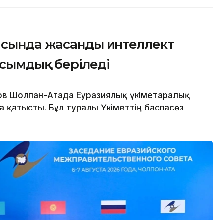
ясында жасанды интеллект
асымдық беріледі
в Шолпан-Атада Еуразиялық үкіметаралық
 қатысты. Бұл туралы Үкіметтің баспасөз