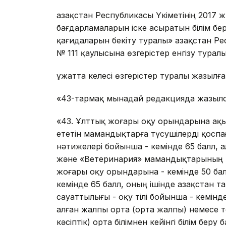
Қазақстан Республикасы Үкіметінің 2017 ж
бағдарламаларын іске асыратын білім бе
қағидаларын бекіту туралы» Қазақстан Ре
№ 111 қаулысына өзгерістер енгізу тура
Құжатта келесі өзгерістер туралы жазылға
«43-тармақ мынадай редакцияда жазыл
«43. Ұлттық жоғары оқу орындарына а
ететін мамандықтарға түсушілерді қоспа
нәтижелері бойынша - кемінде 65 балл,
және «Ветеринария» мамандықтарының т
жоғары оқу орындарына - кемінде 50 б
кемінде 65 балл, оның ішінде Қазақстан 
сауаттылығы - оқу тілі бойынша - кемінде
алған жалпы орта (орта жалпы) немесе т
кәсіптік) орта білімнен кейінгі білім бер