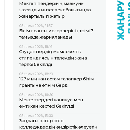
Мектеп пәндерінің мазмұны
жасанды интеллект бағытында
жаңартылып жатыр
05 тамыз 2026, 21:57
Білім гранты иегерлерінің тізімі 7
тамызда жарияланады
05 тамыз 2026, 19:16
Студенттердің мемлекеттік
стипендиясын төлеудің жаңа
тәртібі бекітілді
05 тамыз 2026, 18:29
127 мыңнан астам талапкер білім
грантына өтінім берді
05 тамыз 2026, 16:30
Мектептердегі каникул мен
емтихан кестесі бекітілді
05 тамыз 2026, 15:30
Заңдағы өзгерістер
колледждердің өндірістік әлеуетін