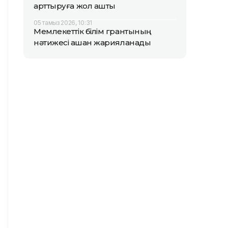
арттыруға жол ашты
05 тамыз 2026, 10:31
Мемлекеттік білім грантының
нәтижесі қашан жарияланады