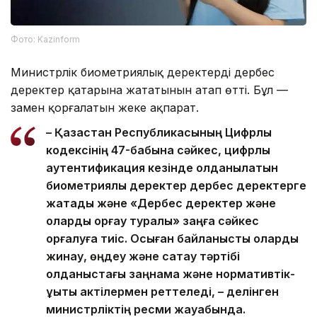
Фото: Kazinform
Министрлік биометриялық деректердің дербес
деректер қатарына жататынын атап өтті. Бұл —
заңмен қорғалатын жеке ақпарат.
– Қазақстан Республикасының Цифрлық
кодексінің 47-бабына сәйкес, цифрлық
аутентификация кезінде қолданылатын
биометриялық деректер дербес деректерге
жатады және «Дербес деректер және
оларды қорғау туралы» заңға сәйкес
қорғалуға тиіс. Осыған байланысты оларды
жинау, өңдеу және сақтау тәртібі
қолданыстағы заңнама және нормативтік-
құқықтық актілермен реттеледі, – делінген
министрліктің ресми жауабында.