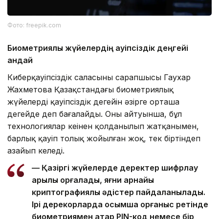
Фото: freepik.com
Биометриялық жүйелердің қауіпсіздік деңгейі
қандай
Киберқауіпсіздік саласының сарапшысы Гаухар
Жахметова Қазақстандағы биометриялық
жүйелердің қауіпсіздік деңгейін әзірге орташа
деңгейде деп бағалайды. Оның айтуынша, бұл
технологиялар кеңінен қолданылып жатқанымен,
барлық қауіп толық жойылған жоқ, тек біртіндеп
азайып келеді.
— Қазіргі жүйелерде деректер шифрлау
арқылы қорғалады, яғни арнайы
криптографиялық әдістер пайдаланылады.
Ірі дерекқорларда қосымша қорғаныс ретінде
биометриямен қатар PIN-код немесе бір