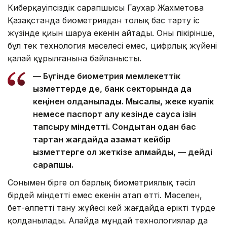
Киберқауіпсіздік сарапшысы Гаухар Жахметова
Қазақстанда биометриядан толық бас тарту іс
жүзінде қиын шаруа екенін айтады. Оның пікірінше,
бұл тек технология мәселесі емес, цифрлық жүйенің
қалай құрылғанына байланысты.
— Бүгінде биометрия мемлекеттік
қызметтерде де, банк секторында да
кеңінен қолданылады. Мысалы, жеке куәлік
немесе паспорт алу кезінде саусақ ізін
тапсыру міндетті. Сондықтан одан бас
тартқан жағдайда азамат кейбір
қызметтерге қол жеткізе алмайды, — дейді
сарапшы.
Сонымен бірге ол барлық биометриялық тәсіл
бірдей міндетті емес екенін атап өтті. Мәселен,
бет-әлпетті тану жүйесі кей жағдайда ерікті түрде
қолданылады. Алайда мұндай технологиялар да