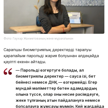
Фото: Гаухар Жахметованың жеке мұрағатынан
Сарапшы биометриялық деректердің таралуы
қарапайым парольдің жария болуынан әлдеқайда
қауіпті екенін айтады.
— Парольді өзгертуге болады, ал
биометриялық деректер — саусақ ізі, бет
бейнесі немесе ДНҚ — өзгермейді. Егер
мұндай мәліметтер бөтен адамдардың
қолына түссе, олар оны несие рәсімдеуге,
жеке тұлғаның атын пайдалануға немесе
бопсалауға жұмсауы мүмкін. Кей жағдайда