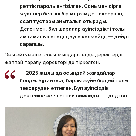
реттік пароль енгізілген. Сонымен бірге
жүйелер белгілі бір мерзімде тексеріліп,
осал тұстары анықталып отырады.
Дегенмен, бұл шаралар қауіпсіздікті толық
қамтамасыз етеді деуге келмейді, — дейді
сарапшы.
Оның айтуынша, соңғы жылдары елде деректердің
жаппай таралу деректері де тіркелген.
— 2025 жылы да осындай жағдайлар
болды. Бұған қоса, барлық жүйе бірдей толық
тексеруден өтпеген. Бұл қауіпсіздік
деңгейіне әсер етпей қоймайды, — деді ол.