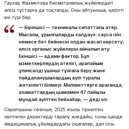
Гаухар Жахметова биометриялық жүйелердегі
әлсіз тұстарға да тоқталды. Оның айтуынша, қауіптің
екі түрі бар.
— Біріншісі — техникалық сипаттағы қатер.
Мысалы, құрылғыларды «алдау»: саусақ ізін
немесе бет бейнесін қолдан жасап көрсету,
әлсіз қорғаныс жүйелерін айналып өту.
Екіншісі — адами фактор. Бұл
қызметкерлердің қателігі, қарапайым
құпиясөзді үшінші тұлғаға беру және
пайдаланушылардың қауіп туралы
жеткілікті білмеуі. Мәліметтерге қарағанда,
азаматтардың шамамен 47 пайызы
мұндай қауіптен бейхабар, — деді ол.
Сарапшының сөзінше, 2025 жылы тіркелген
көптеген деректердің таралу жағдайы, соның ішінде
медициналық ұйымдардағы оқиғалар, дәл осы