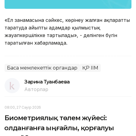
«Ел заңнамасына сәйкес, көрінеу жалған ақпаратты
таратуда айыпты адамдар қылмыстық
жауапкершілікке тартылады», - делінген бүгін
таратылған хабарламада.
Басқа мемлекеттік органдар
ҚР ІІМ
Зарина Туғанбаева
Авторлар
08:00, 27 Сәуір 2026
Биометриялық төлем жүйесі:
Қолданғанға ыңғайлы, қорғалуы