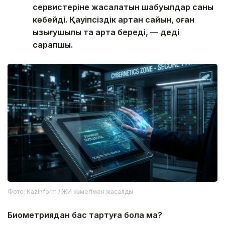
сервистеріне жасалатын шабуылдар саны
көбейді. Қауіпсіздік артқан сайын, оған
қызығушылық та арта береді, — деді
сарапшы.
Фото: Kazinform / ЖИ көмегімен жасалды
Биометриядан бас тартуға бола ма?