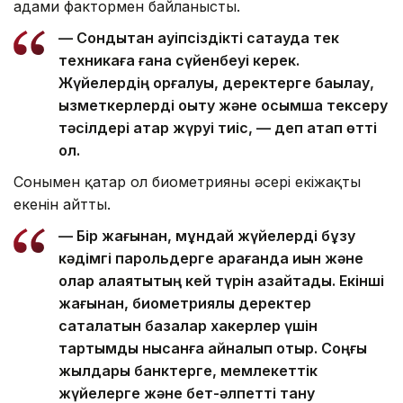
адами фактормен байланысты.
— Сондықтан қауіпсіздікті сақтауда тек
техникаға ғана сүйенбеуі керек.
Жүйелердің қорғалуы, деректерге бақылау,
қызметкерлерді оқыту және қосымша тексеру
тәсілдері қатар жүруі тиіс, — деп атап өтті
ол.
Сонымен қатар ол биометрияның әсері екіжақты
екенін айтты.
— Бір жағынан, мұндай жүйелерді бұзу
кәдімгі парольдерге қарағанда қиын және
олар алаяқтықтың кей түрін азайтады. Екінші
жағынан, биометриялық деректер
сақталатын базалар хакерлер үшін
тартымды нысанға айналып отыр. Соңғы
жылдары банктерге, мемлекеттік
жүйелерге және бет-әлпетті тану