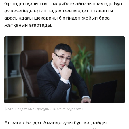
біртіндеп қалыпты тәжірибеге айналып келеді. Бұл
өз кезегінде ерікті таңдау мен міндетті талаптың
арасындағы шекараны біртіндеп жойып бара
жатқанын аңғартады.
Фото: Бағдат Амандосұлының жеке мұрағаты
Ал заңгер Бағдат Амандосұлы бұл жағдайды