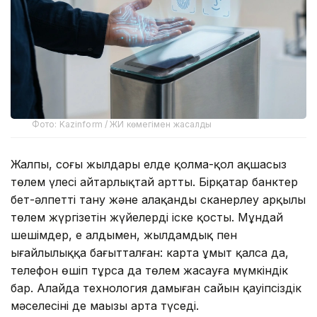
Фото: Kazinform / ЖИ көмегімен жасалды
Жалпы, соңғы жылдары елде қолма-қол ақшасыз
төлем үлесі айтарлықтай артты. Бірқатар банктер
бет-әлпетті тану және алақанды сканерлеу арқылы
төлем жүргізетін жүйелерді іске қосты. Мұндай
шешімдер, ең алдымен, жылдамдық пен
ыңғайлылыққа бағытталған: карта ұмыт қалса да,
телефон өшіп тұрса да төлем жасауға мүмкіндік
бар. Алайда технология дамыған сайын қауіпсіздік
мәселесінің де маңызы арта түседі.