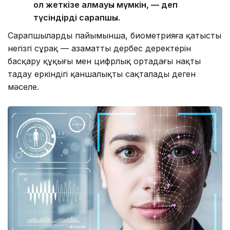
қол жеткізе алмауы мүмкін, — деп
түсіндірді сарапшы.
Сарапшылардың пайымынша, биометрияға қатысты
негізгі сұрақ — азаматтың дербес деректерін
басқару құқығы мен цифрлық ортадағы нақты
таңдау еркіндігі қаншалықты сақталады деген
мәселе.