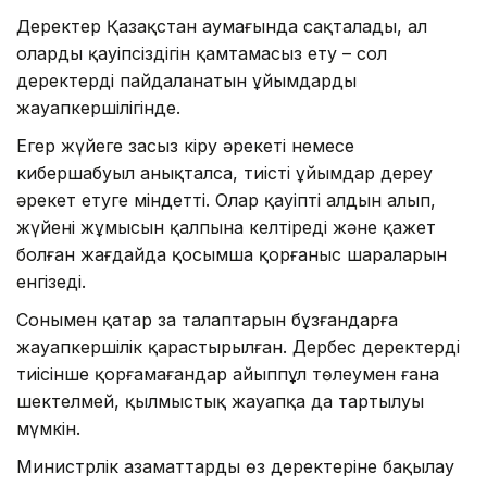
Деректер Қазақстан аумағында сақталады, ал
олардың қауіпсіздігін қамтамасыз ету – сол
деректерді пайдаланатын ұйымдардың
жауапкершілігінде.
Егер жүйеге заңсыз кіру әрекеті немесе
кибершабуыл анықталса, тиісті ұйымдар дереу
әрекет етуге міндетті. Олар қауіптің алдын алып,
жүйенің жұмысын қалпына келтіреді және қажет
болған жағдайда қосымша қорғаныс шараларын
енгізеді.
Сонымен қатар заң талаптарын бұзғандарға
жауапкершілік қарастырылған. Дербес деректерді
тиісінше қорғамағандар айыппұл төлеумен ғана
шектелмей, қылмыстық жауапқа да тартылуы
мүмкін.
Министрлік азаматтардың өз деректеріне бақылау