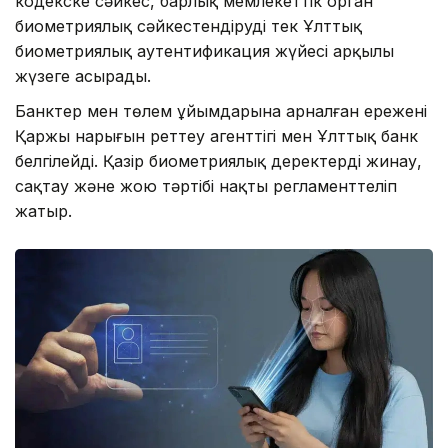
кодекске сәйкес, барлық мемлекеттік орган
биометриялық сәйкестендіруді тек Ұлттық
биометриялық аутентификация жүйесі арқылы
жүзеге асырады.
Банктер мен төлем ұйымдарына арналған ережені
Қаржы нарығын реттеу агенттігі мен Ұлттық банк
белгілейді. Қазір биометриялық деректерді жинау,
сақтау және жою тәртібі нақты регламенттеліп
жатыр.