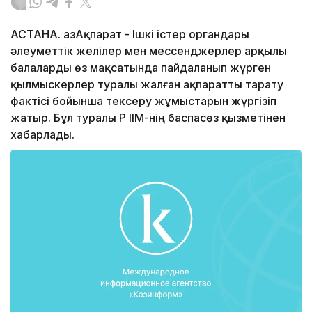
АСТАНА. ҚазАқпарат - Ішкі істер органдары
әлеуметтік желілер мен мессенджерлер арқылы
балаларды өз мақсатында пайдаланып жүрген
қылмыскерлер туралы жалған ақпаратты тарату
фактісі бойынша тексеру жұмыстарын жүргізіп
жатыр. Бұл туралы ҚР ІІМ-нің баспасөз қызметінен
хабарлады.