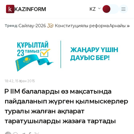
KAZINFORM
KZ
Сайлау-2026
Конституциялық реформа
Арнайы жо
Тренд:
18:42, 15 Қазан 2015
ҚР ІІМ балаларды өз мақсатында
пайдаланып жүрген қылмыскерлер
туралы жалған ақпарат
таратушыларды жазаға тартады