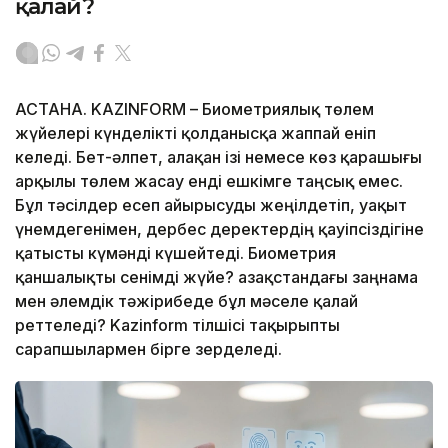
қалай?
АСТАНА. KAZINFORM – Биометриялық төлем
жүйелері күнделікті қолданысқа жаппай еніп
келеді. Бет-әлпет, алақан ізі немесе көз қарашығы
арқылы төлем жасау енді ешкімге таңсық емес.
Бұл тәсілдер есеп айырысуды жеңілдетіп, уақыт
үнемдегенімен, дербес деректердің қауіпсіздігіне
қатысты күмәнді күшейтеді. Биометрия
қаншалықты сенімді жүйе? Қазақстандағы заңнама
мен әлемдік тәжірибеде бұл мәселе қалай
реттеледі? Kazinform тілшісі тақырыпты
сарапшылармен бірге зерделеді.