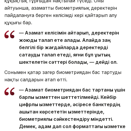
құқықтық тұрғыдан нақтылай түседі. Оның
айтуынша, азаматтың биометриялық деректерін
пайдалануға берген келісімді кері қайтарып алу
құқығы бар.
— Азамат келісімін қайтарып, деректерін
жоюды талап ете алады. Алайда заң
белгілі бір жағдайларда деректерді
сақтауды талап етеді, яғни бұл құқықтың
шектелетін сәттері болады, — дейді ол.
Сонымен қатар заңгер биометриядан бас тартудың
нақты салдарын атап өтті.
— Азамат биометриядан бас тартқаны үшін
барлық қызметтен шеттетілмейді. Кейбір
цифрлық қызметтерде, әсіресе банктердің
қашықтан көрсететін қызметтерінде,
биометриялық сәйкестендіру міндетті.
Демек, адам дәл сол форматтағы қызметке