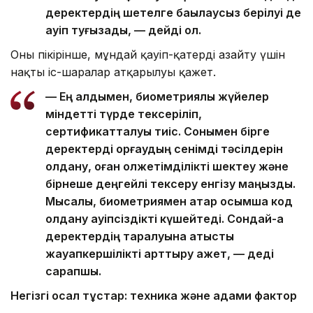
деректердің шетелге бақылаусыз берілуі де
қауіп туғызады, — дейді ол.
Оның пікірінше, мұндай қауіп-қатерді азайту үшін
нақты іс-шаралар атқарылуы қажет.
— Ең алдымен, биометриялық жүйелер
міндетті түрде тексеріліп,
сертификатталуы тиіс. Сонымен бірге
деректерді қорғаудың сенімді тәсілдерін
қолдану, оған қолжетімділікті шектеу және
бірнеше деңгейлі тексеру енгізу маңызды.
Мысалы, биометриямен қатар қосымша код
қолдану қауіпсіздікті күшейтеді. Сондай-ақ
деректердің таралуына қатысты
жауапкершілікті арттыру қажет, — деді
сарапшы.
Негізгі осал тұстар: техника және адами фактор