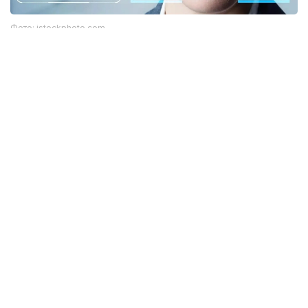
Фото: istockphoto.com
Әлемдік тәжірибе: технология бар, бірақ бәрі
бірдей сене бермейді
Биометриялық технологияларға қатысты
алаңдаушылық бекер емес. Әлемдік тәжірибе бұл
жүйелердің кей жағдайда қателік жіберіп, даулы
жағдайларға себеп болғанын көрсетіп отыр.
Мәселен, АҚШ-та бет-әлпетті тану жүйелері
адамдарды қате сәйкестендірген оқиғалар
тіркелген. Соның салдарынан тергеу барысында
жазықсыз азаматтардың аты аталған жағдайлар да
болған. Бұл ең озық алгоритмдердің өзі мінсіз емес
екенін аңғартады.
Ал Үндістан-да ірі Aadhaar жүйесінде
миллиондаған пайдаланушының деректері таралған