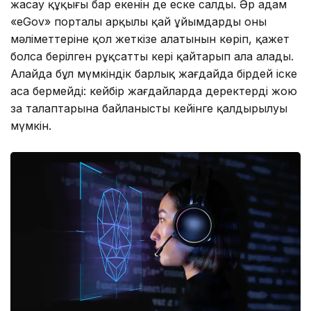
жасау құқығы бар екенін де еске салды. Әр адам
«eGov» порталы арқылы қай ұйымдардың оның
мәліметтеріне қол жеткізе алатынын көріп, қажет
болса берілген рұқсатты кері қайтарып ала алады.
Алайда бұл мүмкіндік барлық жағдайда бірдей іске
аса бермейді: кейбір жағдайларда деректерді жою
заң талаптарына байланысты кейінге қалдырылуы
мүмкін.