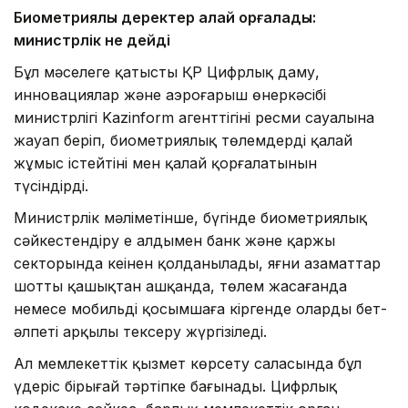
Биометриялық деректер қалай қорғалады:
министрлік не дейді
Бұл мәселеге қатысты ҚР Цифрлық даму,
инновациялар және аэроғарыш өнеркәсібі
министрлігі Kazinform агенттігінің ресми сауалына
жауап беріп, биометриялық төлемдердің қалай
жұмыс істейтіні мен қалай қорғалатынын
түсіндірді.
Министрлік мәліметінше, бүгінде биометриялық
сәйкестендіру ең алдымен банк және қаржы
секторында кеңінен қолданылады, яғни азаматтар
шотты қашықтан ашқанда, төлем жасағанда
немесе мобильді қосымшаға кіргенде олардың бет-
әлпеті арқылы тексеру жүргізіледі.
Ал мемлекеттік қызмет көрсету саласында бұл
үдеріс бірыңғай тәртіпке бағынады. Цифрлық