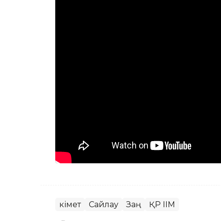
Үкімет
Сайлау
Заң
ҚР ІІМ