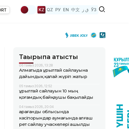
KZ
QZ
РУ
EN
中文
ق ز
ЎЗ
ORT
Тақырыпқа қатысты
06 тамыз 2026, 13:28
Алматыда Құрылтай сайлауына
дайындық қалай жүріп жатыр
05 тамыз 2026, 12:52
Құрылтай сайлауын 10 мың
қоғамдық байқаушы бақылайды
04 тамыз 2026, 20:04
Қарағанды облысында
кәсіпорындар аумағында алғаш
рет сайлау учаскелері ашылды