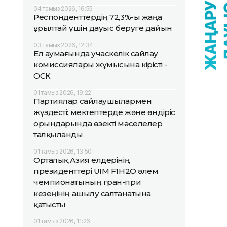
04 тамыз 2026, 16:55
Респонденттердің 72,3%-ы жаңа
Құрылтай үшін дауыс беруге дайын
03 тамыз 2026, 12:34
Ел аумағында учаскелік сайлау
комиссиялары жұмысына кірісті -
ОСК
01 тамыз 2026, 19:22
Партиялар сайлаушылармен
жүздесті: мектептерде және өндіріс
орындарында өзекті мәселелер
талқыланды
01 тамыз 2026, 13:50
Орталық Азия елдерінің
президенттері UIM F1H2O әлем
чемпионатының гран-при
кезеңінің ашылу салтанатына
қатысты
01 тамыз 2026, 11:26