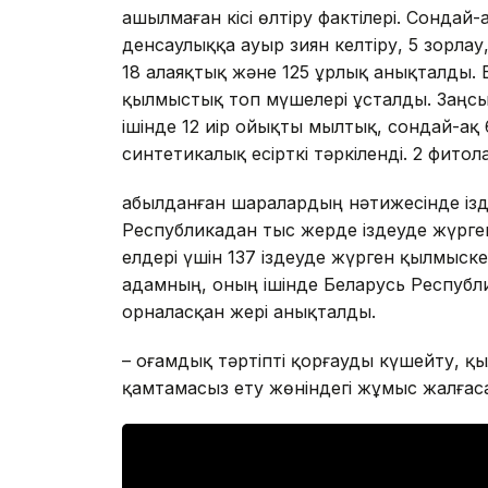
ашылмаған кісі өлтіру фактілері. Сонда
денсаулыққа ауыр зиян келтіру, 5 зорлау
18 алаяқтық және 125 ұрлық анықталды. 
қылмыстық топ мүшелері ұсталды. Заңсы
ішінде 12 иір ойықты мылтық, сондай-ақ 6,
синтетикалық есірткі тәркіленді. 2 фит
Қабылданған шаралардың нәтижесінде із
Республикадан тыс жерде іздеуде жүрге
елдері үшін 137 іздеуде жүрген қылмыск
адамның, оның ішінде Беларусь Республ
орналасқан жері анықталды.
– Қоғамдық тәртіпті қорғауды күшейту, қ
қамтамасыз ету жөніндегі жұмыс жалғаса