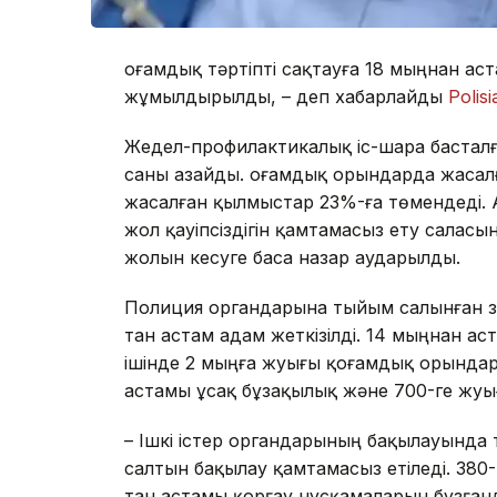
Қоғамдық тәртіпті сақтауға 18 мыңнан а
жұмылдырылды, – деп хабарлайды
Polisi
Жедел-профилактикалық іс-шара басталғ
саны азайды. Қоғамдық орындарда жасал
жасалған қылмыстар 23%-ға төмендеді. 
жол қауіпсіздігін қамтамасыз ету сала
жолын кесуге баса назар аударылды.
Полиция органдарына тыйым салынған за
тан астам адам жеткізілді. 14 мыңнан а
ішінде 2 мыңға жуығы қоғамдық орындард
астамы ұсақ бұзақылық және 700-ге жу
– Ішкі істер органдарының бақылауында 
салтын бақылау қамтамасыз етіледі. 380
тан астамы қорғау нұсқамаларын бұзған