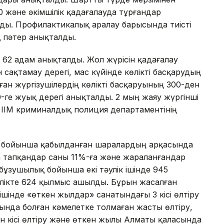
 және әкімшілік қадағалауда тұрғандар
ды. Профилактикалық аралау барысында тиісті
қ пәтер анықталды.
 62 адам анықталды. Жол жүрісін қадағалау
сақтамау дерегі, мас күйінде көлікті басқарудың
лған жүргізушілердің көлікті басқаруының 300-ден
-ге жуық дерегі анықталды. 2 мың жаяу жүргінші
ҚР ІІМ криминалдық полиция департаментінің
ту бойынша қабылданған шаралардың арқасында
за тапқандар саны 11%-ға және жараланғандар
бұзушылық бойынша екі тәулік ішінде 945
әулікте 624 қылмыс ашылды. Бұрын жасалған
шінде «өткен жылдар» санатындағы 3 кісі өлтіру
ында болған кәмелетке толмаған жасты өлтіру,
 кісі өлтіру және өткен жылы Алматы қаласында