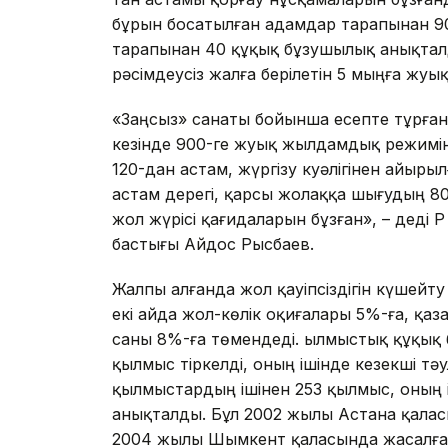
бұрын босатылған адамдар тарапынан 90
тарапынан 40 құқық бұзушылық анықтал
рәсімдеусіз жалға берілетін 5 мыңға жуы
«Заңсыз» санаты бойынша есепте тұрған
кезінде 900-ге жуық жылдамдық режимін 
120-дан астам, жүргізу куәлігінен айыры
астам дерегі, қарсы жолаққа шығудың 80
жол жүрісі қағидаларын бұзған», – деді 
бастығы Айдос Рысбаев.
Жалпы алғанда жол қауіпсіздігін күшей
екі айда жол-көлік оқиғалары 5%-ға, қа
саны 8%-ға төмендеді. Қылмыстық құқық 
қылмыс тіркелді, оның ішінде кезекші т
қылмыстардың ішінен 253 қылмыс, оның і
анықталды. Бұл 2002 жылы Астана қалас
2004 жылы Шымкент қаласында жасалған