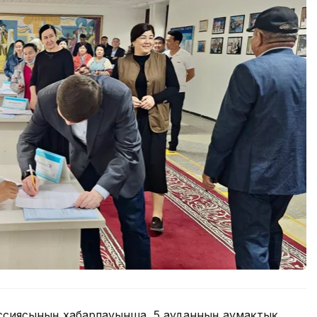
ссиясының хабарлауынша, 5 ауданның аумақтық