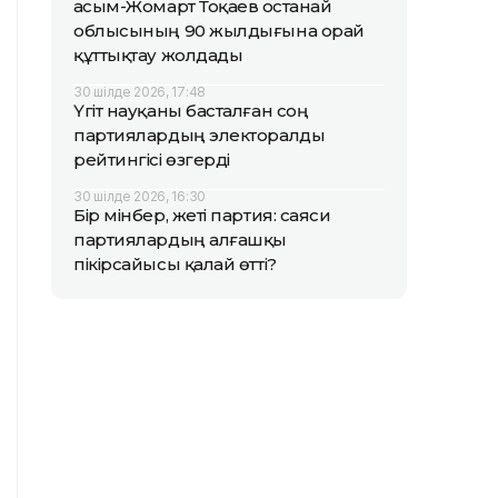
Қасым-Жомарт Тоқаев Қостанай
облысының 90 жылдығына орай
құттықтау жолдады
30 шілде 2026, 17:48
Үгіт науқаны басталған соң
партиялардың электоралды
рейтингісі өзгерді
30 шілде 2026, 16:30
Бір мінбер, жеті партия: саяси
партиялардың алғашқы
пікірсайысы қалай өтті?