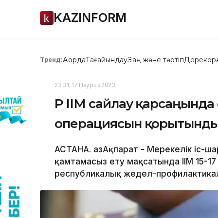
KAZINFORM
Ақорда
Тағайындау
Заң және тәртіп
Дерекқор
Тренд:
23:31, 17 Наурыз 2023
ҚР ІІМ сайлау қарсаңында 
операциясын қорытынд
АСТАНА. ҚазАқпарат - Мерекелік іс-ш
қамтамасыз ету мақсатында ІІМ 15-17
республикалық жедел-профилактикалы