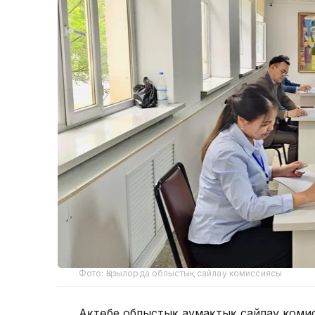
Фото: Қызылорда облыстық сайлау комиссиясы
Ақтөбе облыстық аумақтық сайлау коми