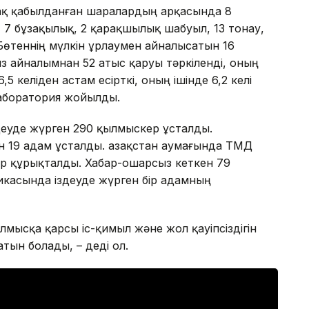
й-ақ қабылданған шаралардың арқасында 8
, 7 бұзақылық, 2 қарақшылық шабуыл, 13 тонау,
Бөтеннің мүлкін ұрлаумен айналысатын 16
з айналымнан 52 атыс қаруы тәркіленді, оның
5 келіден астам есірткі, оның ішінде 6,2 келі
олаборатория жойылды.
деуде жүрген 290 қылмыскер ұсталды.
н 19 адам ұсталды. Қазақстан аумағында ТМД
ер құрықталды. Хабар-ошарсыз кеткен 79
икасында іздеуде жүрген бір адамның
ылмысқа қарсы іс-қимыл және жол қауіпсіздігін
тын болады, – деді ол.