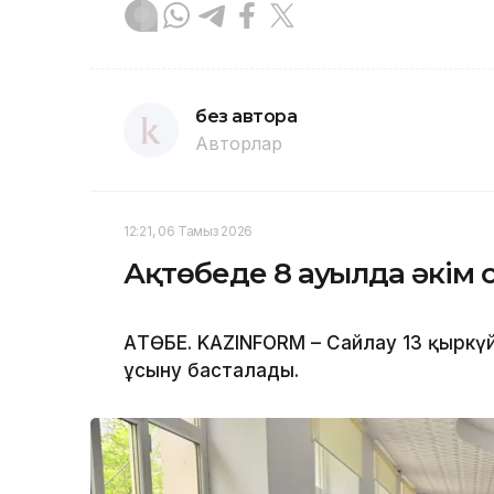
без автора
Авторлар
12:21, 06 Тамыз 2026
Ақтөбеде 8 ауылда әкім 
АҚТӨБЕ. KAZINFORM – Сайлау 13 қыркү
ұсыну басталады.