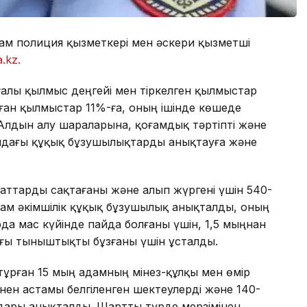
стам полиция қызметкері мен әскери қызметші
a.kz.
алы қылмыс деңгейі мен тіркелген қылмыстар
ған қылмыстар 11%-ға, оның ішінде көшеде
Алдын алу шараларына, қоғамдық тәртіпті және
сындағы құқық бұзушылықтарды анықтауға және
ттарды сақтағаны және алып жүргені үшін 540-
стам әкімшілік құқық бұзушылық анықталды, оның
а мас күйінде пайда болғаны үшін, 1,5 мыңнан
ығы тыныштықты бұзғаны үшін ұсталды.
тұрған 15 мың адамның мінез-құлқы мен өмір
-нен астамы белгіленген шектеулерді және 140-
дары анықталды. Шартты түрде мерзімінен