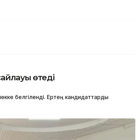
сайлауы өтеді
йекке белгіленді. Ертең кандидаттарды