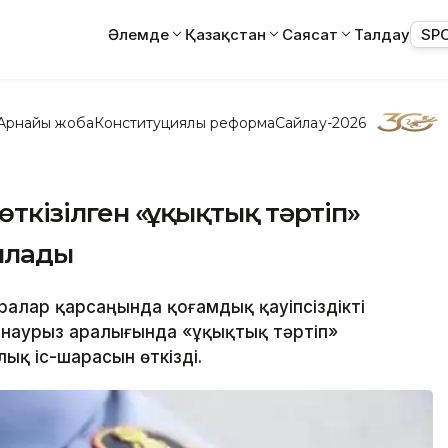
Әлемде
Қазақстан
Саясат
Талдау
SP
Арнайы жоба
Конституциялық реформа
Сайлау-2026
өткізілген «Құқықтық тәртіп»
ылады
аралар қарсаңында қоғамдық қауіпсіздікті
 наурыз аралығында «Құқықтық тәртіп»
қ іс-шарасын өткізді.