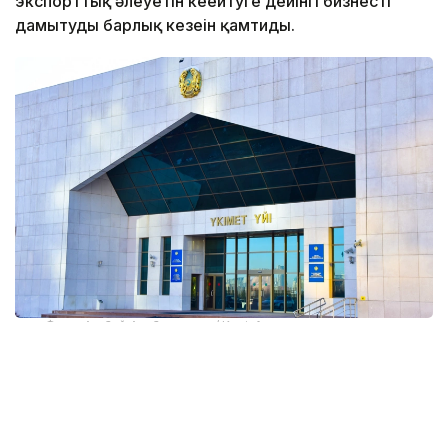
экспорттық әлеуетін кеңейтуге дейінгі бизнесті
дамытудың барлық кезеңін қамтиды.
Фото: Агибай Аяпбергенов / Kazinform
Отандық тауар өндірушілерді қолдау –
мемлекеттік саясаттың негізгі бағыттарының бірі.
Мемлекет басшысы Қасым-Жомарт Тоқаевтың