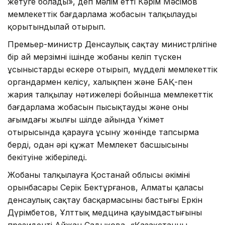
жетуге болады», деп мәлім етті Кәрім Мәсімов
мемлекеттік бағдарлама жобасын талқылауды
қорытындылай отырып.
Премьер-министр Денсаулық сақтау министрлігіне
бір ай мерзімнің ішінде жобаны келіп түскен
ұсыныстарды ескере отырып, мүдделі мемлекеттік
органдармен келісу, халықпен және БАҚ-пен
жария талқылау нәтижелері бойынша мемлекеттік
бағдарлама жобасын пысықтауды және оны
ағымдағы жылғы шілде айында Үкімет
отырысында қарауға ұсыну жөнінде тапсырма
берді, одан әрі құжат Мемлекет басшысының
бекітуіне жіберіледі.
Жобаны талқылауға Қостанай облысы әкімінің
орынбасары Серік Бектұрғанов, Алматы қаласы
денсаулық сақтау басқармасының бастығы Еркін
Дүрімбетов, Ұлттық медцина қауымдастығының
президенті Айжан Садықова, «Қазақстанның