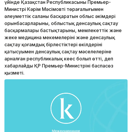
үйінде Қазақстан Республикасының Премьер-
Министрі Кәрім Мәсімовтің төрағалығымен
әлеуметтік саланы басқаратын облыс әкімдері
орынбасарларының, облыстық денсаулық сақтау
басқармалары бастықтарының, мемлекеттік және
жеке медицина мекемелерінің және денсаулық
сақтау қоғамдық бірлестіктері өкілдерінің
қатысуымен денсаулық сақтау мәселелеріне
арналған республикалық кеңес болып өтті, деп
хабарлайды ҚР Премьер-Министрінің баспасөз
қызметі.