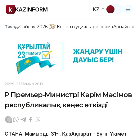
KAZINFORM
KZ
Сайлау-2026
Конституциялық реформа
Арнайы жо
Тренд:
20:29, 31 Мамыр 2010
ҚР Премьер-Министрі Кәрім Мәсімов
республикалық кеңес өткізді
СТАНА. Мамырдың 31-і. ҚазАқпарат - Бүгін Үкімет