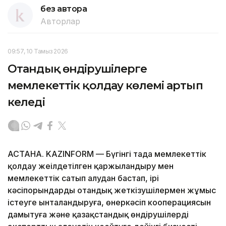
без автора
Авторлар
09:57, 10 Тамыз 2026
Отандық өндірушілерге
мемлекеттік қолдау көлемі артып
келеді
АСТАНА. KAZINFORM — Бүгінгі таңда мемлекеттік
қолдау жеңілдетілген қаржыландыру мен
мемлекеттік сатып алудан бастап, ірі
кәсіпорындарды отандық жеткізушілермен жұмыс
істеуге ынталандыруға, өнеркәсіп кооперациясын
дамытуға және қазақстандық өндірушілердің