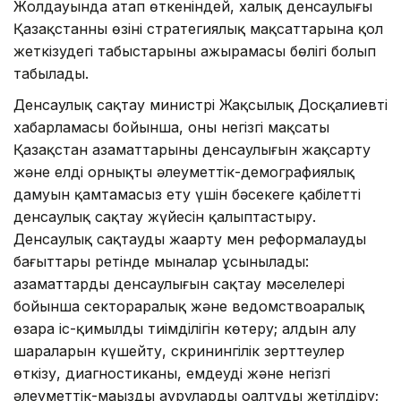
Жолдауында атап өткеніндей, халық денсаулығы
Қазақстанның өзінің стратегиялық мақсаттарына қол
жеткізудегі табыстарының ажырамасы бөлігі болып
табылады.
Денсаулық сақтау министрі Жақсылық Досқалиевтің
хабарламасы бойынша, оның негізгі мақсаты
Қазақстан азаматтарының денсаулығын жақсарту
және елдің орнықты әлеуметтік-демографиялық
дамуын қамтамасыз ету үшін бәсекеге қабілетті
денсаулық сақтау жүйесін қалыптастыру.
Денсаулық сақтауды жаңарту мен реформалаудың
бағыттары ретінде мыналар ұсынылады:
азаматтардың денсаулығын сақтау мәселелері
бойынша сектораралық және ведомствоаралық
өзара іс-қимылдың тиімділігін көтеру; алдын алу
шараларын күшейту, скринингілік зерттеулер
өткізу, диагностиканы, емдеуді және негізгі
әлеуметтік-маңызды ауруларды оңалтуды жетілдіру;