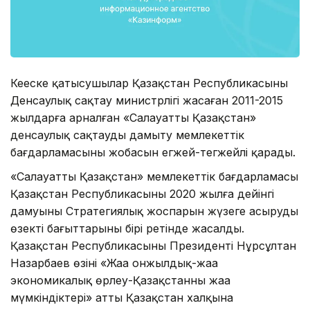
Кеңеске қатысушылар Қазақстан Республикасының
Денсаулық сақтау министрлігі жасаған 2011-2015
жылдарға арналған «Салауатты Қазақстан»
денсаулық сақтауды дамыту мемлекеттік
бағдарламасының жобасын егжей-тегжейлі қарады.
«Салауатты Қазақстан» мемлекеттік бағдарламасы
Қазақстан Республикасының 2020 жылға дейінгі
дамуының Стратегиялық жоспарын жүзеге асырудың
өзекті бағыттарының бірі ретінде жасалды.
Қазақстан Республикасының Президенті Нұрсұлтан
Назарбаев өзінің «Жаңа онжылдық-жаңа
экономикалық өрлеу-Қазақстанның жаңа
мүмкіндіктері» атты Қазақстан халқына