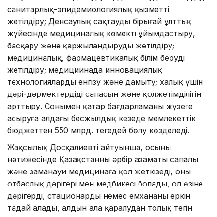
санитарлық-эпидемиологиялық қызметті
жетілдіру; Денсаулық сақтаудың бірыңғай ұлттық
жүйесінде медициналық көмекті ұйымдастыру,
басқару және қаржыландыруды жетілдіру;
медициналық, фармацевтикалық білім беруді
жетілдіру; медициинада инновациялық
технологияларды енгізу және дамыту; халық үшін
дәрі-дәрмектердідің сапасын және қолжетімділігін
арттыру. Сонымен қатар бағдарламаны жүзеге
асыруға алдағы бесжылдық кезеңде мемлекеттік
бюджеттен 550 млрд. теңгедей бөлу көзделеді.
Жақсылық Досқалиевтің айтуынша, осының
нәтижесінде Қазақстанның әрбір азаматы сапалы
және заманауи медицинаға қол жеткізеді, оның
отбаслық дәрігері мен медбикесі болады, ол өзіне
дәрігерді, стационарды немес емхананы еркін
таңдай алады, алдын ала қаралудан толық тегін