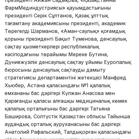
ФармМединдустриясы» қауымдастығының
президенті Серік Сұлтанов, Қазақ ұлттық
тағамтану академиясының президенті, академик
Төрегелді Шарманов, «Аман-саулық» қоғамдық
қорының президенті Бақыт Түменова, денсаулық
сақтау қызметкерлері республикалық
кәсіподағының төрайымы Мереке Бутина,
Дүниежүзілік денсаулық сақтау ұйымы Еуропалық
бюросының денсаулық сақтауды дамыту
стратегиясы департаментінің жетекшісі Манфред
Хьюбер, Астана қаласындағы №1 қалалық
емхананың бас дәрігері Күлжан Анасова мен
Қарағанды қаласы алғашқы медициналық көмек
қалалық орталығының бас дәрігері Татьяна
Баширова, Солтүстік Қазақстан облысы Тайынша
аудандық орталық ауруханасының бас дәрігері
Анатолий Рафальский, Талдықорған қаласындағы