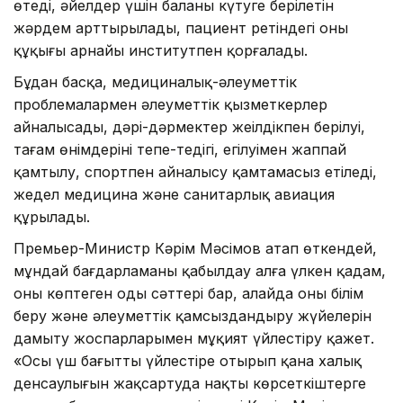
өтеді, әйелдер үшін баланы күтуге берілетін
жәрдем арттырылады, пациент ретіндегі оның
құқығы арнайы институтпен қорғалады.
Бұдан басқа, медициналық-әлеуметтік
проблемалармен әлеуметтік қызметкерлер
айналысады, дәрі-дәрмектер жеңілдікпен берілуі,
тағам өнімдерінің тепе-теңдігі, егілуімен жаппай
қамтылу, спортпен айналысу қамтамасыз етіледі,
жедел медицина және санитарлық авиация
құрылады.
Премьер-Министр Кәрім Мәсімов атап өткендей,
мұндай бағдарламаны қабылдау алға үлкен қадам,
оның көптеген оңды сәттері бар, алайда оны білім
беру және әлеуметтік қамсыздандыру жүйелерін
дамыту жоспарларымен мұқият үйлестіру қажет.
«Осы үш бағытты үйлестіре отырып қана халық
денсаулығын жақсартуда нақты көрсеткіштерге