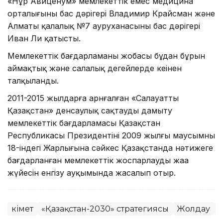
«Нұр Авиценум» мемлекеттік емес медицина
орталығының бас дәрігері Владимир Крайсман және
Алматы қалалық №7 ауруханасының бас дәрігері
Иван Ли қатысты.
Мемлекеттік бағдарламаның жобасы бұдан бұрын
аймақтық және салалық деңгейлерде кеңінен
талқыланды.
2011-2015 жылдарға арнғалған «Салауатты
Қазақстан» денсаулық сақтауды дамыту
мемлекеттік бағдарламасы Қазақстан
Республикасы Президентінің 2009 жылғы маусымның
18-індегі Жарлығына сәйкес Қазақстанда нәтижеге
бағдарланған мемлекеттік жоспарлаудың жаңа
жүйесін енгізу ауқымында жасалып отыр.
Үкімет
«Қазақстан-2030» стратегиясы
Жолдау
Б