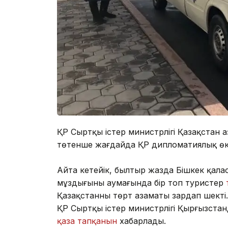
ҚР Сыртқы істер министрлігі Қазақстан 
төтенше жағдайда ҚР дипломатиялық өкілд
Айта кетейік, былтыр жазда Бішкек қал
мұздығының аумағында бір топ туристер
Қазақстанның төрт азаматы зардап шекті.
ҚР Сыртқы істер министрлігі Қырғызстан
қаза тапқанын
хабарлады.