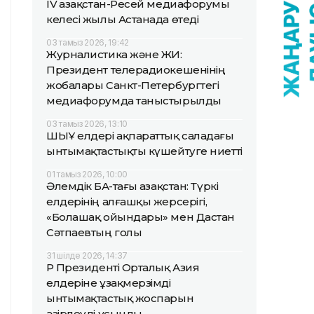
IV Қазақстан-Ресей медиафорумы
келесі жылы Астанада өтеді
03 тамыз 2026, 19:42
Журналистика және ЖИ:
Президент телерадиокешенінің
жобалары Санкт-Петербургтегі
медиафорумда таныстырылды
03 тамыз 2026, 13:10
ШЫҰ елдері ақпараттық саладағы
ынтымақтастықты күшейтуге ниетті
01 тамыз 2026, 10:00
Әлемдік БАҚ-тағы Қазақстан: Түркі
елдерінің алғашқы жерсерігі,
«Болашақ ойындары» мен Дастан
Сәтпаевтың голы
31 шілде 2026, 14:37
ҚР Президенті Орталық Азия
елдеріне ұзақмерзімді
ынтымақтастық жоспарын
әзірлеуді ұсынды