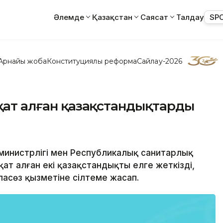
Әлемде
Қазақстан
Саясат
Талдау
SP
Арнайы жоба
Конституциялық реформа
Сайлау-2026
ақат алған қазақстандықтарды
р министрлігі мен Республикалық санитарлық
ат алған екі қазақстандықты елге жеткізді,
пасөз қызметіне сілтеме жасап.