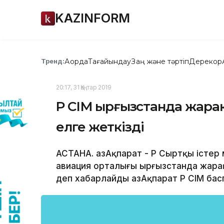
KAZINFORM
Ақорда
Тағайындау
Заң және тәртіп
Дерекқор
Тренд:
20:17, 31 Қаңтар 2019
ҚР СІМ Қырғызстанда жар
елге жеткізді
АСТАНА. ҚазАқпарат - ҚР Сыртқы істе
авиация орталығы Қырғызстанда жарақ
деп хабарлайды ҚазАқпарат ҚР СІМ бас