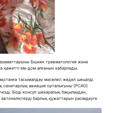
 азаматтарының Бішкек травматология және
а қажетті ем-дом алғанын хабарлады.
қстанға тасымалдау мәселесі жедел шешілді.
ық санитарлық авиация орталығының (РСАО)
зді. Біздің консул шекаралық бақылаудан,
 автокөліктердің барлық құжаттарын рәсімдеуге