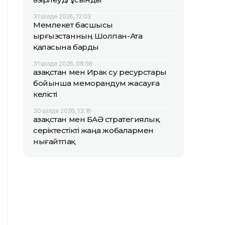
31 шілде 2026, 12:03
Мемлекет басшысы
Қырғызстанның Шолпан-Ата
қаласына барды
31 шілде 2026, 08:59
Қазақстан мен Ирак су ресурстары
бойынша меморандум жасауға
келісті
30 шілде 2026, 13:16
Қазақстан мен БАӘ стратегиялық
серіктестікті жаңа жобалармен
нығайтпақ