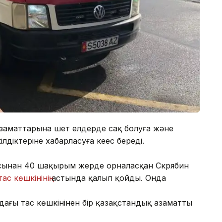
азаматтарына шет елдерде сақ болуға және
іктеріне хабарласуға кеңес береді.
асынан 40 шақырым жерде орналасқан Скрябин
тас көшкінінің
астында қалып қойды. Онда
дағы тас көшкінінен бір қазақстандық азаматтың