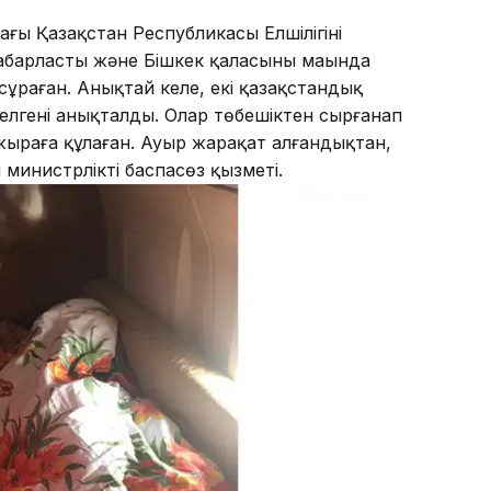
ғы Қазақстан Республикасы Елшілігінің
абарласты және Бішкек қаласының маңында
сұраған. Анықтай келе, екі қазақстандық
лгені анықталды. Олар төбешіктен сырғанап
жыраға құлаған. Ауыр жарақат алғандықтан,
 министрліктің баспасөз қызметі.