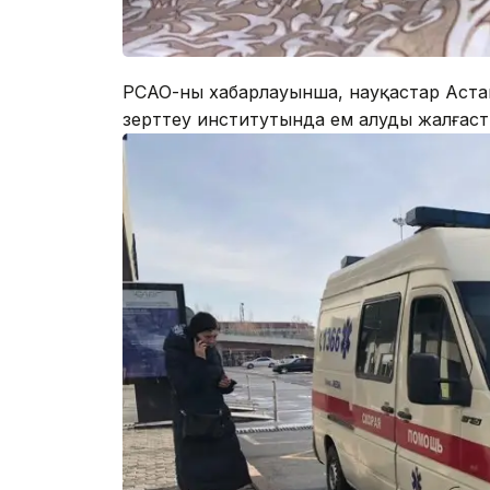
РСАО-ның хабарлауынша, науқастар Аст
зерттеу институтында ем алуды жалғас