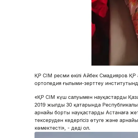
ҚР СІМ ресми өкілі Айбек Смадияров ҚР
ортопедия ғылыми-зерттеу институтынд
«ҚР СІМ күш салуымен науқастарды Қаза
2019 жылдың 30 қаңтарында Республикал
арнайы борты науқастарды Астанаға жеткі
тексеруден кедергісіз өтуге және арнайы
көмектесті», - деді ол.