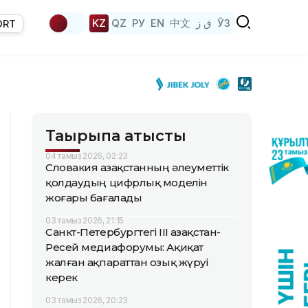
KZ
QZ
РУ
EN
中文
ق ز
ЎЗ
ORT
Тақырыпқа қатысты
04 тамыз 2026, 02:23
Словакия Қазақстанның әлеуметтік
қолдаудың цифрлық моделін
жоғары бағалады
03 тамыз 2026, 21:15
Санкт-Петербургтегі III Қазақстан-
Ресей медиафорумы: Ақиқат
жалған ақпараттан озық жүруі
керек
03 тамыз 2026, 20:23