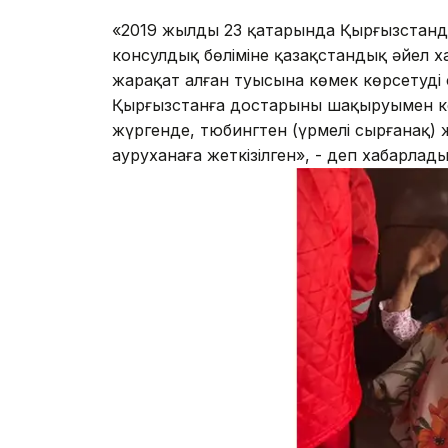
«2019 жылдың 23 қаңтарында Қырғызстанда
консулдық бөліміне қазақстандық әйел х
жарақат алған туысына көмек көрсетуді 
Қырғызстанға достарының шақыруымен ке
жүргенде, тюбингтен (үрмелі сырғанақ) 
ауруханаға жеткізілген», - деп хабарлады