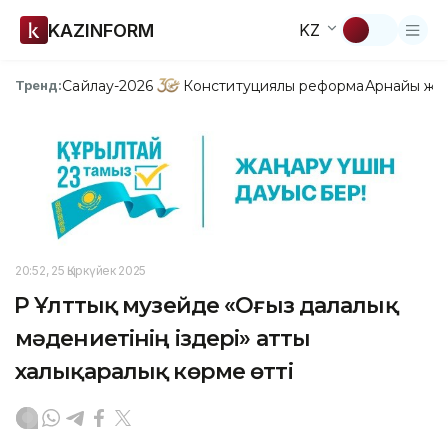
KAZINFORM
KZ
Сайлау-2026
Конституциялық реформа
Арнайы жо
Тренд:
20:52, 25 Қыркүйек 2025
ҚР Ұлттық музейде «Оғыз далалық
мәдениетінің іздері» атты
халықаралық көрме өтті