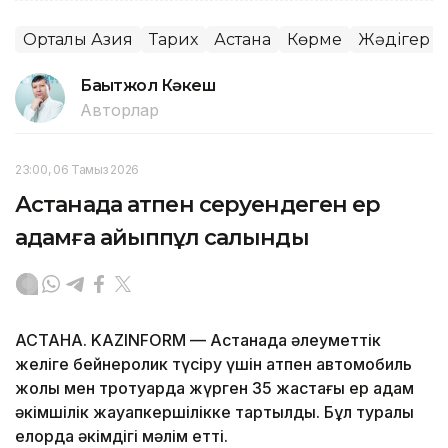
Орталық Азия
Тарих
Астана
Көрме
Жәдігер
Бақытжол Кәкеш
Авторлар
23:00, 06 Тамыз 2026
Астанада атпен серуендеген ер
адамға айыппұл салынды
АСТАНА. KAZINFORM — Астанада әлеуметтік
желіге бейнеролик түсіру үшін атпен автомобиль
жолы мен тротуарда жүрген 35 жастағы ер адам
әкімшілік жауапкершілікке тартылды. Бұл туралы
елорда әкімдігі мәлім етті.