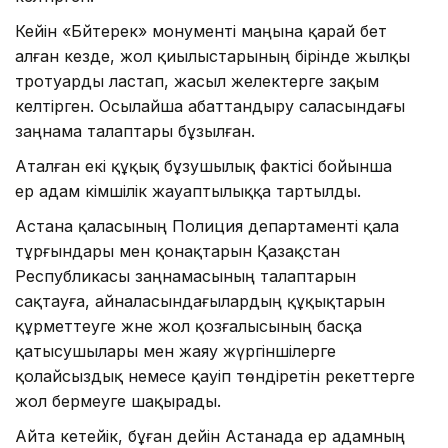
Кейін «Бәйтерек» монументі маңына қарай бет
алған кезде, жол қиылыстарының бірінде жылқы
тротуарды ластап, жасыл желектерге зақым
келтірген. Осылайша абаттандыру саласындағы
заңнама талаптары бұзылған.
Аталған екі құқық бұзушылық фактісі бойынша
ер адам әкімшілік жауаптылыққа тартылды.
Астана қаласының Полиция департаменті қала
тұрғындары мен қонақтарын Қазақстан
Республикасы заңнамасының талаптарын
сақтауға, айналасындағылардың құқықтарын
құрметтеуге және жол қозғалысының басқа
қатысушылары мен жаяу жүргіншілерге
қолайсыздық немесе қауіп төндіретін әрекеттерге
жол бермеуге шақырады.
Айта кетейік, бұған дейін Астанада ер адамның