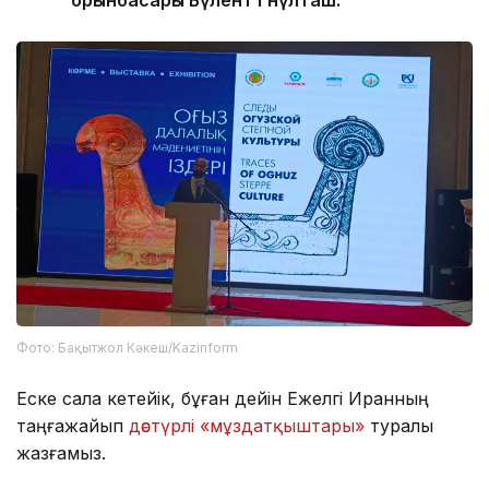
Фото: Бақытжол Кәкеш/Kazinform
Еске сала кетейік, бұған дейін Ежелгі Иранның
таңғажайып
дәстүрлі «мұздатқыштары»
туралы
жазғамыз.