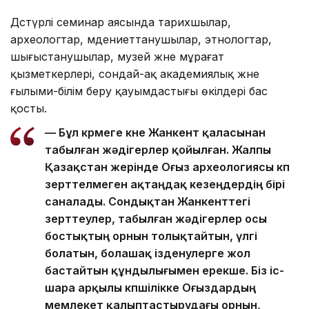
Дәстүрлі семинар аясында тарихшылар,
археологтар, мәдениеттанушылар, этнологтар,
шығыстанушылар, музей және мұрағат
қызметкерлері, сондай-ақ академиялық және
ғылыми-білім беру қауымдастығы өкілдері бас
қосты.
— Бұл көрмеге көне Жанкент қаласынан
табылған жәдігерлер қойылған. Жалпы
Қазақстан жерінде Оғыз археологиясы көп
зерттелмеген ақтаңдақ кезеңдердің бірі
саналады. Сондықтан Жанкенттегі
зерттеулер, табылған жәдігерлер осы
бостықтың орнын толықтайтын, үлгі
болатын, болашақ ізденулерге жол
бастайтын құндылығымен ерекше. Біз іс-
шара арқылы көпшілікке Оғыздардың
мемлекет қалыптастырудағы орнын,