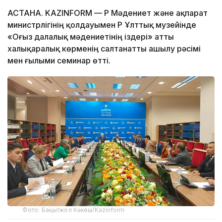
АСТАНА. KAZINFORM — ҚР Мәдениет және ақпарат
министрлігінің қолдауымен ҚР Ұлттық музейінде
«Оғыз далалық мәдениетінің іздері» атты
халықаралық көрменің салтанатты ашылу рәсімі
мен ғылыми семинар өтті.
Фото: Бақытжол Кәкеш/Kazinform