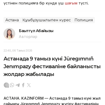
үстінен полицияға бір күнде үш
шағым
түсті.
Астана
Құқықбұзушылықпен күрес
Полиция
Бақытгүл Абайқызы
Авторлар
22:40, 06 Тамыз 2026
Астанада 9 тамыз күні Jüregımnıñ
Jenımpazy фестиваліне байланысты
жолдар жабылады
АСТАНА. KAZINFORM — Астанада 9 тамыз күні жыл
сайынғы Jüregımnıñ Jenımpazy жүгіру фестивалінің