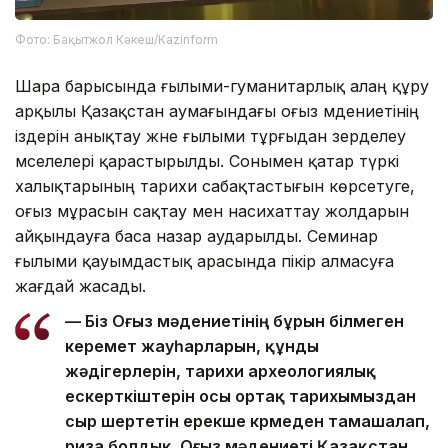
Фото: Бақытжол Кәкеш/Kazinform
Шара барысында ғылыми-гуманитарлық алаң құру
арқылы Қазақстан аумағындағы оғыз мәдениетінің
іздерін анықтау және ғылыми тұрғыдан зерделеу
мәселелері қарастырылды. Сонымен қатар түркі
халықтарының тарихи сабақтастығын көрсетуге,
оғыз мұрасын сақтау мен насихаттау жолдарын
айқындауға баса назар аударылды. Семинар
ғылыми қауымдастық арасында пікір алмасуға
жағдай жасады.
— Біз Оғыз мәдениетінің бұрын білмеген
керемет жауһарларын, құнды
жәдігерлерін, тарихи археологиялық
ескерткіштерін осы ортақ тарихымыздан
сыр шертетін ерекше көрмеден тамашалап,
риза болдық. Оғыз мәдениеті Қазақстан