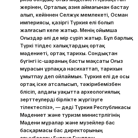
жерінен, Орталық азия аймағынан бастау
алып, кейіннен Селжүк мемлекеті, Осман
империясы, қазіргі Түркия елі болып
жалғасып келе жатыр. Менің ойымша
Оғыздар әлі де өмір сүріп жатыр. Бұл барлық
Түркі тілдес халықтардың ортақ
мәдениеті, ортақ тарихы. Сондықтан
бүгінгі іс-шараның басты мақсаты Оғыз
мұрасын ұрпаққа насихаттап, тарихын
ұмытпау деп ойлаймын. Түркия елі де осы
ортақ іске атсалысып, тәжірибемізбен
бөлісіп, алдағы уақытта археологиялық
зерттеулерді бірлікте жүргізуге
тілектеспіз», — деді Түркия Республикасы
Мәдениет және туризм министрлігінің
Мәдени мұралар және музейлер бас
басқармасы бас директорының
орынбасары Бүлент Гөнүлташ.