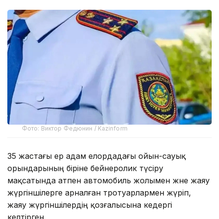
Фото: Виктор Федюнин / Kazinform
35 жастағы ер адам елордадағы ойын-сауық
орындарының біріне бейнеролик түсіру
мақсатында атпен автомобиль жолымен және жаяу
жүргіншілерге арналған тротуарлармен жүріп,
жаяу жүргіншілердің қозғалысына кедергі
келтірген.