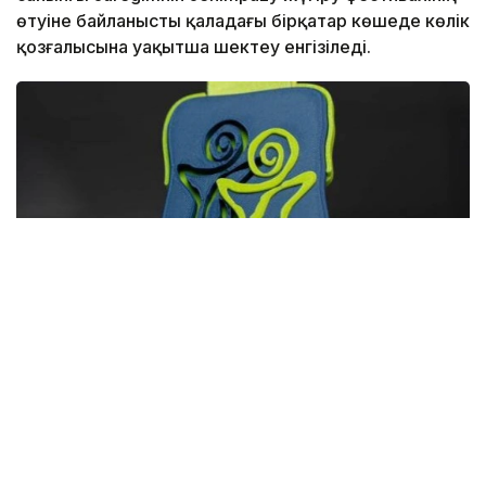
өтуіне байланысты қаладағы бірқатар көшеде көлік
қозғалысына уақытша шектеу енгізіледі.
Фото: Астана әкімдігі
Осыған байланысты елорда тұрғындары мен
қонақтары қозғалыс бағытын алдын ала