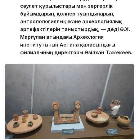
сәулет құрылыстары мен зергерлік
бұйымдарын, қолөнер туындыларын,
антропологиялық және археологиялық
артефактілерін таныстырдық, — деді Ә.Х.
Марғұлан атындағы Археология
институтының Астана қаласындағы
филиалының директоры Әзілхан Тәжекеев.