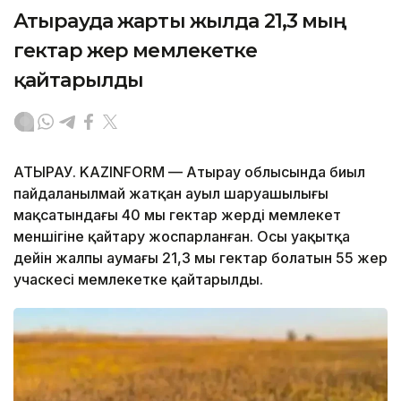
Атырауда жарты жылда 21,3 мың
гектар жер мемлекетке
қайтарылды
АТЫРАУ. KAZINFORM — Атырау облысында биыл
пайдаланылмай жатқан ауыл шаруашылығы
мақсатындағы 40 мың гектар жерді мемлекет
меншігіне қайтару жоспарланған. Осы уақытқа
дейін жалпы аумағы 21,3 мың гектар болатын 55 жер
учаскесі мемлекетке қайтарылды.