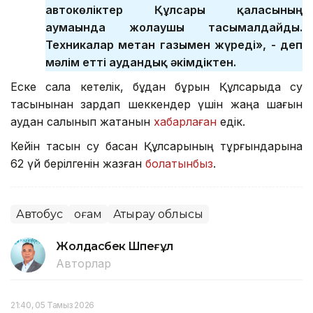
автокөліктер Құлсары қаласының
аумағында жолаушы тасымалдайды.
Техникалар метан газымен жүреді», - деп
мәлім етті аудандық әкімдіктен.
Еске сала кетелік, бұдан бұрын Құлсарыда су
тасқынынан зардап шеккендер үшін жаңа шағын
аудан салынып жатқанын
хабарлаған
едік.
Кейін тасқын су басқан Құлсарының тұрғындарына
62 үй берілгенін жазған
болатынбыз
.
Автобус
Қоғам
Атырау облысы
Жолдасбек Шөпеғұл
Авторлар
21:40, 05 Тамыз 2026