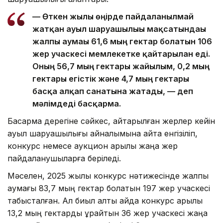
— Өткен жылы өңірде пайдаланылмай
жатқан ауыл шаруашылығы мақсатындағы
жалпы аумағы 61,6 мың гектар болатын 106
жер учаскесі мемлекетке қайтарылған еді.
Оның 56,7 мың гектары жайылым, 0,2 мың
гектары егістік және 4,7 мың гектары
басқа алқап санатына жатады, — деп
мәлімдеді басқарма.
Басқарма дерегіне сәйкес, қайтарылған жерлер кейін
ауыл шаруашылығы айналымына қайта енгізіліп,
конкурс немесе аукцион арқылы жаңа жер
пайдаланушыларға беріледі.
Мәселен, 2025 жылы конкурс нәтижесінде жалпы
аумағы 83,7 мың гектар болатын 197 жер учаскесі
табысталған. Ал биыл алты айда конкурс арқылы
13,2 мың гектарды құрайтын 36 жер учаскесі жаңа