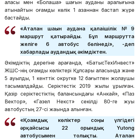
қаласы мен «Болашақ» шағын ауданы аралығына
қатынайтын қоғамдық көлік 1 қазаннан бастап жүре
бастайды.
«Аталған шағын ауданға қалаішілік №9
маршрут қатырайды. Бұл маршрутта
желіге 6 автобус бөлінеді», -деп
хабарлады аудандық әкімдіктен.
Әкімдіктің дерегіне қарағанда, «БатысТехИнвест»
ЖШС-нің қоғамдық көліктері Құлсары қаласында және
5 ауылдық, 1 кенттік округке 12 бағытпен жолаушы
тасымалдайды. Серіктестік 2019 жылы құрылған.
Қазір серіктестіктің балансындағы «Анкай», «Паз
Вектор», «Газел Некст» секілді 80-ге жуық
автобустың 27-сі жақында алынған.
«Қоғамдық көліктер соңғы үлгідегі
әрқайсысы 22 орындық Yutong
автобусымен толықты. Аталған