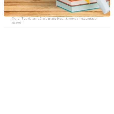
Фото: Түркістан облысының Өңірлік коммуникациялар
қызметі
«Қаржы орталығы» АҚ ұсынған мәліметке сәйкес,
аталған түлектердің мемлекеттік бюджет есебінен
алған білімін өтеу міндеттемесіне байланысты
құқықтық жұмыстар жүргізіліп жатыр.
Қазір 260 іс бойынша сотқа дейінгі талап қою рәсімі
жүзеге асырылуда. Сонымен қатар 3 түлекке
қатысты азаматтық іс қозғалып, тағы 6 адамға қатысты
сот шешімі шыққан. Олар оқытуға жұмсалған шығын
мен заңда көзделген айыппұлды өтеуге
міндеттелді.
Соңғы үш жылда Атырау облысындағы жоғары оқу
орындарын мемлекеттік бюджет есебінен 1489