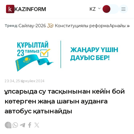
KAZINFORM
KZ
Сайлау-2026
Конституциялық реформа
Арнайы жо
Тренд:
23:34, 25 Қыркүйек 2024
Құлсарыда су тасқынынан кейін бой
көтерген жаңа шағын ауданға
автобус қатынайды