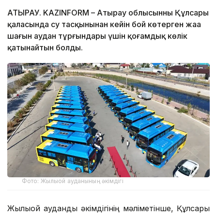
АТЫРАУ. KAZINFORM – Атырау облысынның Құлсары
қаласында су тасқынынан кейін бой көтерген жаңа
шағын аудан тұрғындары үшін қоғамдық көлік
қатынайтын болды.
Фото: Жылыой ауданының әкімдігі
Жылыой аудандық әкімдігінің мәліметінше, Құлсары