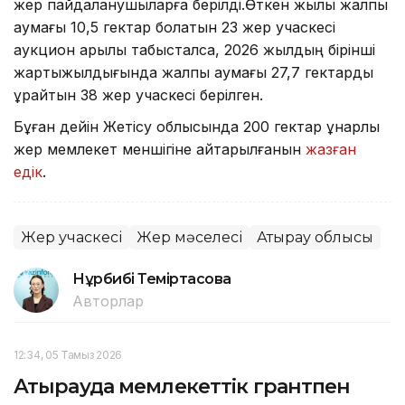
жер пайдаланушыларға берілді.Өткен жылы жалпы
аумағы 10,5 гектар болатын 23 жер учаскесі
аукцион арқылы табысталса, 2026 жылдың бірінші
жартыжылдығында жалпы аумағы 27,7 гектарды
құрайтын 38 жер учаскесі берілген.
Бұған дейін Жетісу облысында 200 гектар құнарлы
жер мемлекет меншігіне қайтарылғанын
жазған
едік
.
Жер учаскесі
Жер мәселесі
Атырау облысы
Нұрбибі Теміртасова
Авторлар
12:34, 05 Тамыз 2026
Атырауда мемлекеттік грантпен