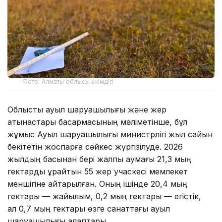
Фото: Алматы облысы әкімдігі
Облыстық ауыл шаруашылығы және жер
қатынастары басқармасының мәліметінше, бұл
жұмыс Ауыл шаруашылығы министрлігі жыл сайын
бекітетін жоспарға сәйкес жүргізілуде. 2026
жылдың басынан бері жалпы аумағы 21,3 мың
гектарды құрайтын 55 жер учаскесі мемлекет
меншігіне қайтарылған. Оның ішінде 20,4 мың
гектары — жайылым, 0,2 мың гектары — егістік,
ал 0,7 мың гектары өзге санаттағы ауыл
шаруашылығы алқаптары.