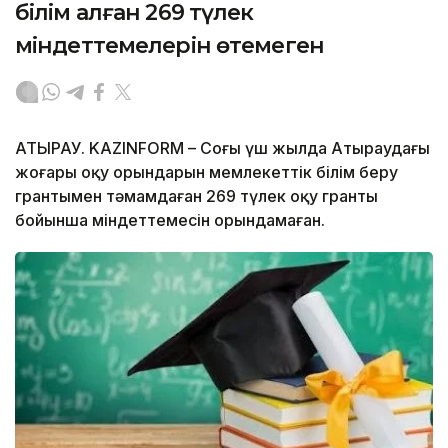
білім алған 269 түлек
міндеттемелерін өтемеген
АТЫРАУ. KAZINFORM – Соңғы үш жылда Атыраудағы
жоғары оқу орындарын мемлекеттік білім беру
грантымен тәмамдаған 269 түлек оқу гранты
бойынша міндеттемесін орындамаған.