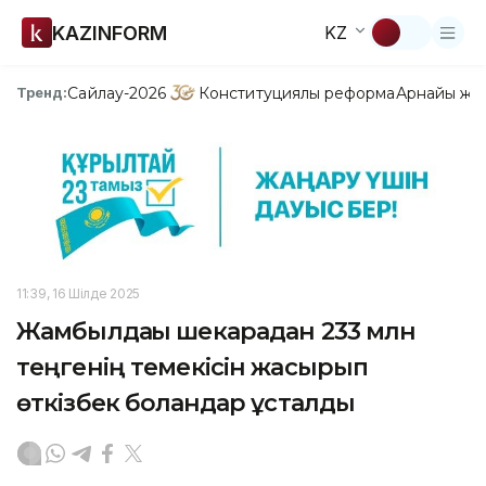
KAZINFORM
KZ
Сайлау-2026
Конституциялық реформа
Арнайы жо
Тренд:
11:39, 16 Шілде 2025
Жамбылдағы шекарадан 233 млн
теңгенің темекісін жасырып
өткізбек болғандар ұсталды