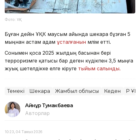
Фото: ҰҚК
Бұған дейін ҰҚК маусым айында шекара бұзған 5
мыңнан астам адам
ұсталғанын
мәлім етті.
Сонымен қоса 2025 жылдың басынан бері
терроризмге қатысы бар деген күдікпен 3,5 мыңға
жуық шетелдікке елге кіруге
тыйым салынды.
Темекі
Шекара
Жамбыл облысы
Кеден
ҚР ҰҚК
Айнұр Тумакбаева
Авторлар
10:23, 04 Тамыз 2026