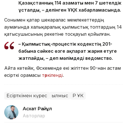
Қазақстанның 114 азаматы мен 7 шетелдік
ұсталды, – делінген ҰҚК хабарламасында.
Сонымен қатар шекаралас мемлекеттердің
аумағында халықаралық қылмыстық топтардың 14
қатысушысының әрекетіне тосқауыл қойылған.
– Қылмыстық-процестік кодекстің 201-
бабына сәйкес өзге ақпарат жария етуге
жатпайды, – деп мәлімдеді ведомство.
Айта кетейік, Өскеменде екі жігіттен 90-нан астам
есірткі орамасы
тәркіленді
.
Есірткімен күрес
Қылмыс
ҚР ҰҚК
Асхат Райқұл
Авторлар