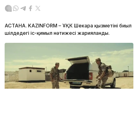
АСТАНА. KAZINFORM – ҰҚК Шекара қызметінің биыл
шілдедегі іс-қимыл нәтижесі жарияланды.
Фото: ҰҚК
ҰҚК Шекара қызметі Мемлекеттік шекараны