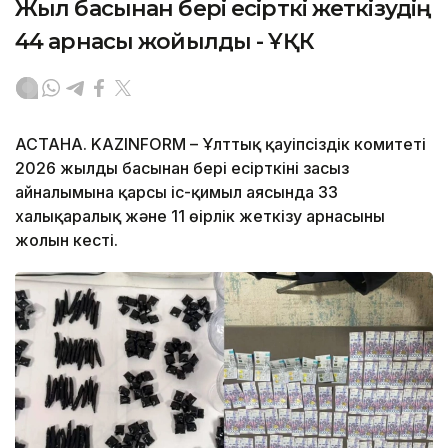
Жыл басынан бері есірткі жеткізудің
44 арнасы жойылды - ҰҚК
АСТАНА. KAZINFORM – Ұлттық қауіпсіздік комитеті
2026 жылдың басынан бері есірткінің заңсыз
айналымына қарсы іс-қимыл аясында 33
халықаралық және 11 өңірлік жеткізу арнасының
жолын кесті.