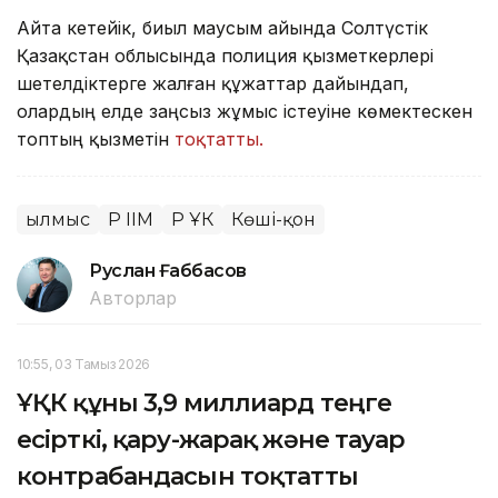
Айта кетейік, биыл маусым айында Солтүстік
Қазақстан облысында полиция қызметкерлері
шетелдіктерге жалған құжаттар дайындап,
олардың елде заңсыз жұмыс істеуіне көмектескен
топтың қызметін
тоқтатты.
Қылмыс
ҚР ІІМ
ҚР ҰҚК
Көші-қон
Руслан Ғаббасов
Авторлар
10:55, 03 Тамыз 2026
ҰҚК құны 3,9 миллиард теңге
есірткі, қару-жарақ және тауар
контрабандасын тоқтатты