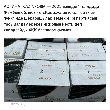
АСТАНА. KAZINFORM — 2025 жылдың 11 шілдеде
Жамбыл облысының «Қарасу» автокөлік өткізу
пунктінде шекарашылар темекінің ірі партиясын
тасымалдау әрекетінің жолын кесті, деп
хабарлайды ҰҚК баспасөз қызметі.
Фото: ҰҚК