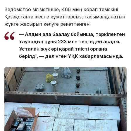
Ведомство мәліметінше, 466 мың қорап темекіні
Қазақстанға ілеспе құжаттарсыз, тасымалданатын
жүкте жасырып әкелуге әрекеттенген.
— Алдын ала бағалау бойынша, тәркіленген
тауардың құны 233 млн теңгеден асады.
Ұсталған жүк әрі қарай тиісті органға
берілді, — делінген ҰҚК хабарламасында.