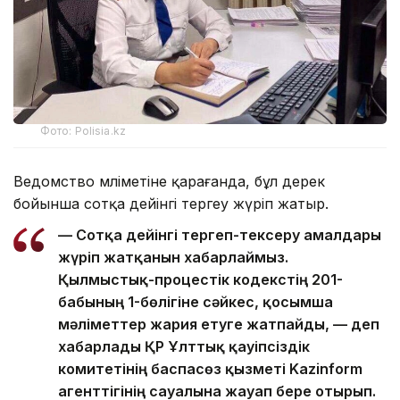
Фото: Polisia.kz
Ведомство мәліметіне қарағанда, бұл дерек
бойынша сотқа дейінгі тергеу жүріп жатыр.
— Сотқа дейінгі тергеп-тексеру амалдары
жүріп жатқанын хабарлаймыз.
Қылмыстық-процестік кодекстің 201-
бабының 1-бөлігіне сәйкес, қосымша
мәліметтер жария етуге жатпайды, — деп
хабарлады ҚР Ұлттық қауіпсіздік
комитетінің баспасөз қызметі Kazinform
агенттігінің сауалына жауап бере отырып.