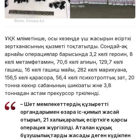
Фото: Polisia.kz
ҰҚК мәліметінше, осы кезеңде үш жасырын есірткі
зертханасының қызметі тоқтатылды. Сондай-ақ
арнайы операциялар барысында 3,2 келі героин, 8
келі метамфетамин, 70,6 келі апиын, 129,7 келі
гашиш, 16 келі гашиш майы, 282 келі марихуана,
156,5 келі қарасора, 56,4 келі психотроптық зат, 20
тонна көкнәр сабанының шикізаты және 3,8
тоннадан астам прекурсор тәркіленді.
– Шет мемлекеттердің құзыретті
органдарымен өзара іс-қимыл жасай
отырып, 21 халықаралық есірткіге қарсы
операция жүргізілді. Аталған құқық
бұзушылықтарды жасады деген күдікпен