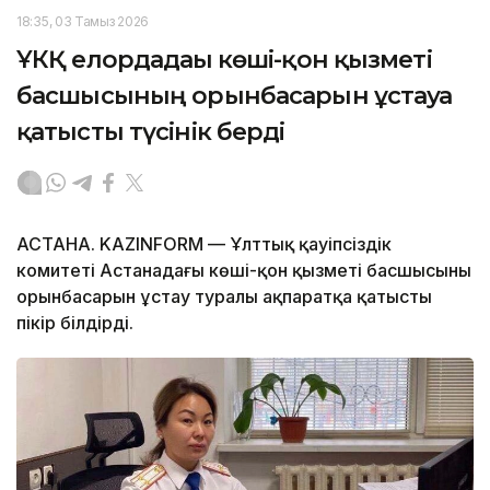
18:35, 03 Тамыз 2026
ҰКҚ елордадағы көші-қон қызметі
басшысының орынбасарын ұстауға
қатысты түсінік берді
АСТАНА. KAZINFORM — Ұлттық қауіпсіздік
комитеті Астанадағы көші-қон қызметі басшысының
орынбасарын ұстау туралы ақпаратқа қатысты
пікір білдірді.